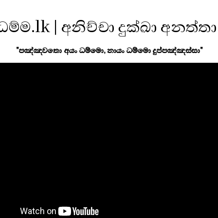
ධම්ම.lk | අනිච්චා දුක්ඛා අනත්තා
"පඤ්ඤවතො අයං ධම්මො, නායං ධම්මො දුප්පඤ්ඤස්සා"