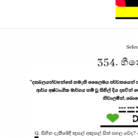
Sele
354. හීන
“දසබලයන්වහන්සේ නමැති ශෛලමය පර්වතයෙන් පැන
ආර්ය අෂ්ටාංගික මාර්ගය නම් වූ සිහිල් දිය දහරින්
නිවාලමින්, බොහ
❤❤❤
❤❤❤
Q
. සිහින දැකීමේදී කුසල් අකුසල් සිත් පහල වේද