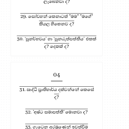
ලැබෙනවා ද?
29. සෝවහන් කෙනාටත් "මම" "මගේ"
කියල හිතෙනව ද?
30. ‘පුනර්භවය’ හා ‘පුනරුත්පත්තිය’ එකක්
ද? දෙකක් ද?
04
31. ඍද්ධි ප්‍රාතිහාර්ය දක්වන්නේ කෙසේ
ද?
32. 'අෂ්ට සමාපත්ති' මොනවා ද?
33. ගැටෙන අරමුණෙන් ඉවත්වීම