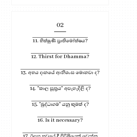
02
11. භික්ෂුණී ප්‍රාතිමෝක්ෂය?
12. Thirst for Dhamma?
13. අභය දානයේ ආනිශංස මොනවා ද?
14. "කාල සූත්‍රය" අපැහැදිලි ද?
15. "බුද්ධාගම" යනු කුමක් ද?
16. Is it necessary?
17. ඊළඟ භවයේ දී පිරිමියෙක් වෙන්න