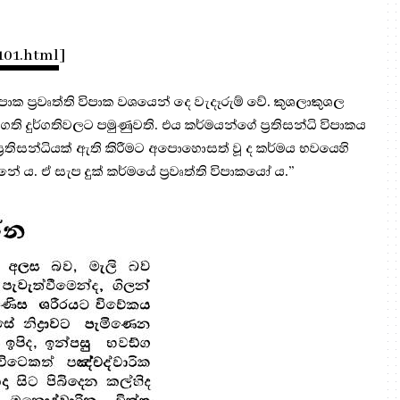
101.html
]
ිපාක ප්‍ර‍වෘත්ති විපාක වශයෙන් දෙ වැදෑරුම් වේ. කුශලාකුශල
 දුර්ගතිවලට පමුණුවති. එය කර්මයන්ගේ ප්‍ර‍තිසන්ධි විපාකය
න් ප්‍ර‍තිසන්ධියක් ඇති කිරීමට අපොහොසත් වූ ද කර්මය භවයෙහි
 ය. ඒ සැප දුක් කර්මයේ ප්‍ර‍වෘත්ති විපාකයෝ ය.”