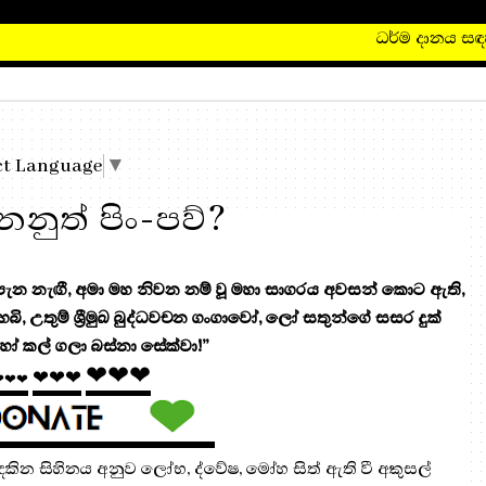
ධර්ම දානය සඳහා, මෙත
ct Language
▼
ෙනුත් පිං-පව්?
 නැඟී, අමා මහ නිවන නම් වූ මහා සාගරය අවසන් කොට ඇති,
 හෙබි, උතුම් ශ්‍රීමුඛ බුද්ධවචන ගංගාවෝ, ලෝ සතුන්ගේ සසර දුක්
ෝ කල් ගලා බස්නා සේක්වා!”
❤❤❤
❤❤❤
❤❤❤
? දකින සිහිනය අනුව ලෝභ, ද්වේෂ, මෝහ සිත් ඇති වී අකුසල්