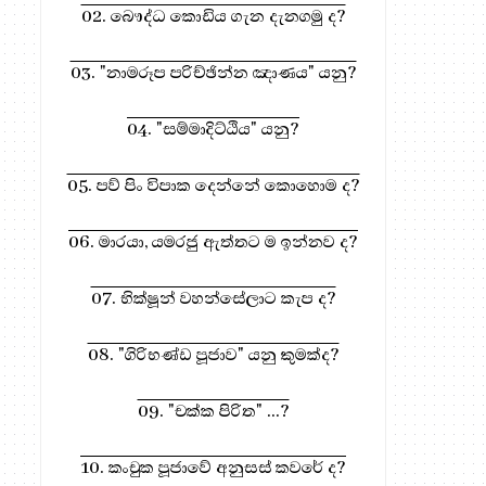
02. බෞද්ධ කොඩිය ගැන දැනගමු ද?
03. "නාමරූප පරිච්ඡින්න ඤාණය" යනු?
04. "සම්මාදිට්ඨිය" යනු?
05. පව් පිං විපාක දෙන්නේ කොහොම ද?
06. මාරයා, යමරජු ඇත්තට ම ඉන්නව ද?
07. භික්ෂූන් වහන්සේලාට කැප ද?
08. "ගිරිභණ්ඩ පූජාව" යනු කුමක්ද?
09. "චක්ක පිරිත" ...?
10. කංචුක පූජාවේ අනුසස් කවරේ ද?