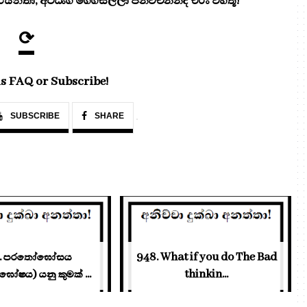
යන්තා, අට්ඨංග මග්ගසලිලා ජිනවචනනදී චිරං වහතූ!"
⟳
s FAQ or Subscribe!
SUBSCRIBE
SHARE
7. පරතෝඝෝසය
948. What if you do The Bad
ෂය) යනු කුමක් ...
thinkin...