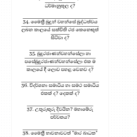
ධර්මානුකූල ද?
34. මෛත්‍රී බුදුන් වහන්සේ බුද්ධත්වය
ලබන කාලයේ සක්විති රජ කෙනෙකුත්
සිටිවා ද?
35. බුදුරජාණන්වහන්සේලා හා
පසේබුදුරජාණන්වහන්සේලා එක ම
කාලයේ දී ලොව පහළ වෙනව ද?
36. විදර්ශනා සමාධිය හා සමථ සමාධිය
එකක් ද? දෙකක් ද?
37. උතුරුකුරු දිවයින? මහාමේරු
පර්වතය?
38. මෛත්‍රී භාවනාවටත් "මාර බාධක"