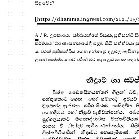
සිදු වේද?
[
https://dhamma.ingreesi.com/2021/05/
A
/ R. උපකාරය: “කර්මයන්ගේ විපාක, ප්‍ර‍තිසන්ධි ව
කර්මයෝ මරණාසන්නයේ දී එළඹ සිටි සත්ත්වයා සුගති
ය. වරක් ප්‍ර‍තිසන්ධිය ගෙන දුන්නා වූ ද දුබල බැවි
උපන් සත්ත්වයාහට වරින් වර සැප දුක් ගෙන දෙන්නේ