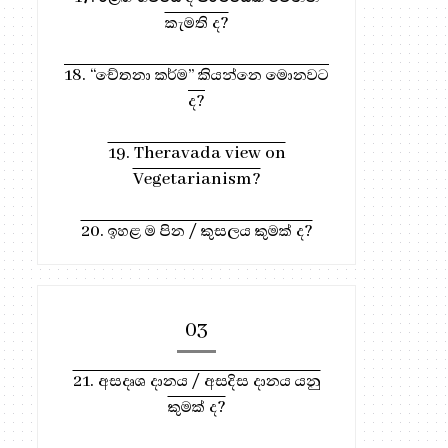
කැමති ද?
18. “චේතනා කර්ම” කියන්නෙ මොනවට
ද?
19. Theravada view on
Vegetarianism?
20. ඉහළ ම පින / කුසලය කුමක් ද?
03
930. හත් වරකට වඩා උප
21. අසදෘශ දානය / අසදිස දානය යනු
939. පංච විමුක්ති මොනවා ද?
සෝවහන් උතුම...
කුමක් ද?