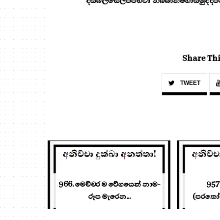
"දසබලසේලප්පභවා නිබ්බානමහාසමුද්දපරි
Share Thi
TWEET
966. මෙච්චර ම වේගයෙන් නාම-
95
රූප මැරෙන...
(පරතෝඝෝ