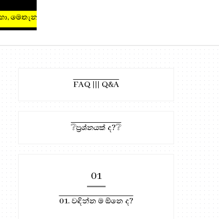
ැන ඔබන්න!
FAQ ||| Q&A
❔ප්‍රශ්නයක් ද?❔
01
01. වඳින්න ම ඕනෙ ද?