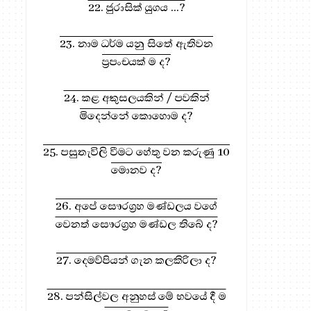
22. ජුරාසික් යුගය ...?
23. නාම ධර්ම යනු සිතේ ඇතිවන
ප්‍රපංචයක් ම ද?
24. කළ අකුසලයකින් / පවකින්
මිදෙන්නේ කොහොම ද?
ධර්ම දානය සඳහා, මෙතැන ඔබන්න!
25. පසුතැවිලි වීමට හේතු වන කරුණු 10
මොනව ද?
26. අපේ සෞරග්‍රහ මණ්ඩලය වගේ
වෙනත් සෞරග්‍රහ මණ්ඩල තිබේ ද?
27. දෙමව්පියන් ගැන කලකිරිලා ද?
28. පන්සිල්වල අනුහස් මේ භවයේ දී ම