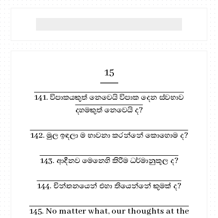
15
141. විපාකයකුත් නෙවෙයි විපාක දෙන ස්වභාව
දහමකුත් නෙවෙයි ද?
142. මුල ඉඳලා ම භාවනා කරන්නේ කොහොම ද?
143. ආදීනව මෙනෙහි කිරීම ධර්මානුකූල ද?
144. චින්තනයෙන් එහා තියෙන්නේ කුමක් ද?
145. No matter what, our thoughts at the