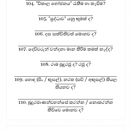
104. "විකාල භෝජනය" රැකීම හා කැඩීම?
105. "ශ්‍රද්ධාව" යනු කුමක් ද?
106. දස සක්විතිවත් මොනව ද?
107. දෙවිවරුන් වන්දනා මාන කිරීම කමක් නැද්ද?
108. රාම බුදුරජු ද? රජු ද?
109. හොඳ (පිං / කුසල්), නරක (පව් / අකුසල්) කියල
තියනව ද?
110. බුදුරජාණන්වහන්සේ කරන්න / නොකරන්න
කිව්වෙ මොනව ද?