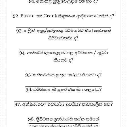
91. නොකළ යුතු වෙළඳාම් පහ හරි ද?
92. Pirate සහ Crack මෘදුකාංග ආදිය හොරකමක් ද?
93. කලින් ඇසූ/පුරුදුකළ ධර්මය මරණින් පස්සෙත්
පිහිටවෙනවා ද?
94. අන්තර්ජාලය තුළ සිංහල අට්ටකතා / අටුවා
තියනව ද?
95. සතිපට්ඨාන සූත්‍රය සරලව තියනව ද?
96. ධම්මසංගණී ප්‍රකරණය සිංහලෙන්...?
97. අන්තරාභව? ගන්ධබ්බ අවධිය? තාවකාලික භව?
98. ත්‍රිපිටකය ග්‍රන්ථාරූඪ කරන සමයේ
රහතන්වහන්සේලා වැඩසිටි සේක් ද?