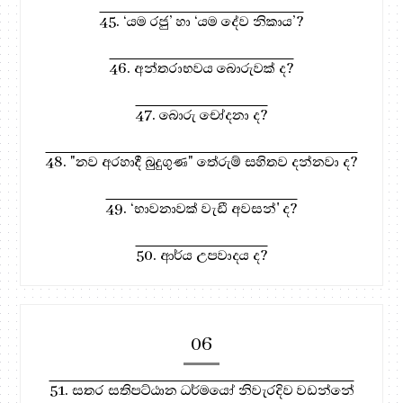
45. ‘යම රජු’ හා ‘යම දේව නිකාය’?
46. අන්තරාභවය බොරුවක් ද?
47. බොරු චෝදනා ද?
48. "නව අරහාදී බුදුගුණ" තේරුම් සහිතව දන්නවා ද?
49. ‘භාවනාවක් වැඩී අවසන්' ද?
50. ආර්ය උපවාදය ද?
06
51. සතර සතිපට්ඨාන ධර්මයෝ නිවැරදිව වඩන්නේ