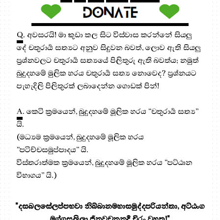
Q
. අවසරයි! මා කුඩා කල සිට විස්වාස කරන්නේ සියලු
දේ චතුරාර්‍ය සත්‍යට අනුව සිදුවන බවත්, ලොව ඇති සියලු
ප්‍රශ්නවලට චතුරාර්‍ය සත්‍යයේ පිලිතුරු ඇති බවත්ය; නමුත්
බුදුදහමේ මුලික හරය චතුරාර්‍ය සත්‍ය නොවෙද? ප්‍රශ්නයට
පැහැදිලි පිලිතුරක් ලබාදෙන්න ගොඩක් පින්!
A
. කෙටි ක්‍රමයෙන්, බුදුදහමේ මූලික හරය “චතුරාර්‍ය සත්‍ය”
යි.
(මධ්‍යම ක්‍රමයෙන්, බුදුදහමේ මූලික හරය
“පටිච්චසමුප්පාදය” යි.
විස්තරාත්මක ක්‍රමයෙන්, බුදුදහමේ මූලික හරය “පට්ඨාන
විභාගය” යි.)
"දසබලසේලප්පභවා නිබ්බානමහාසමුද්දපරියන්තා, අට්ඨංග
මග්ගසලිලා ජිනවචනනදී චිරං වහතූ!"