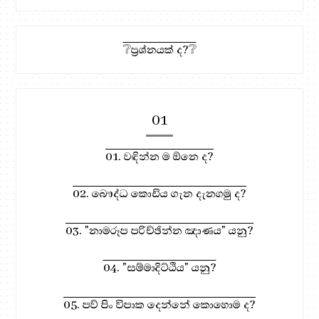
❔ප්‍රශ්නයක් ද?❔
01
01. වඳින්න ම ඕනෙ ද?
02. බෞද්ධ කොඩිය ගැන දැනගමු ද?
03. "නාමරූප පරිච්ඡින්න ඤාණය" යනු?
04. "සම්මාදිට්ඨිය" යනු?
05. පව් පිං විපාක දෙන්නේ කොහොම ද?