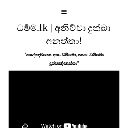
ධම්ම.lk | අනිච්චා දුක්ඛා
අනත්තා!
"පඤ්ඤවතො අයං ධම්මො, නායං ධම්මො
දුප්පඤ්ඤස්සා"