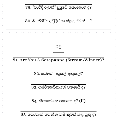
79. "පැවිදි රුවක්" දුටුවේ කොහොම ද?
80. බැක්ටීරියා, දිලීර හා ක්ෂුද්‍ර ජිවීන් ...?
09
81. Are You A Sotapanna (Stream-Winner)?
82. සංඛාර - කුසල් අකුසල්?
83. පශ්චිමභවිකයන් පමණයි ද?
84. තියෙන්නෙ කොහෙ ද? (II)
85. සෝවාන් වෙන්න නම් කුමක් කළ යුතු ද?