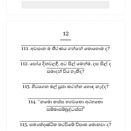
12
111. අවසාන ම තීරණය ගන්නේ කොහොම ද?
112. පෝය දිනවලදී, අට සිල් මෙන්ම, දස සිල් ද
සමාදන් විය හැකිද?
113. හිටගෙන මල් පූජා කරන්න හොඳ නැද්ද?
114. ‘‘නමො තස්ස භගවතො අරහතො
සම්මාසම්බුද්ධස්ස!"
115. සම්‍යක්දෘෂ්ටික කරවීමේ විපාක මොනවා ද?