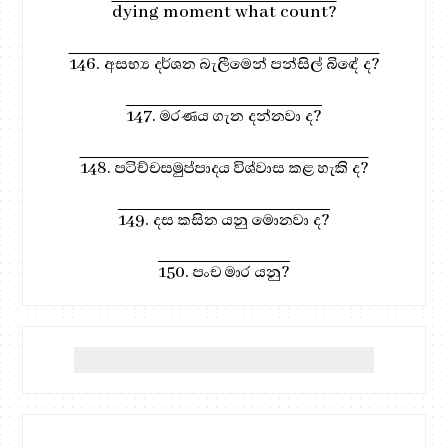
dying moment what count?
146. අසභ්‍ය දර්ශන බැලීමෙන් පන්සිල් බිඳේ ද?
147. මරණය ගැන දන්නවා ද?
148. පටිච්චසමුප්පාදය විශ්වාස කළ හැකි ද?
149. දස කසින යනු මොනවා ද?
150. පංච මාර යනු?