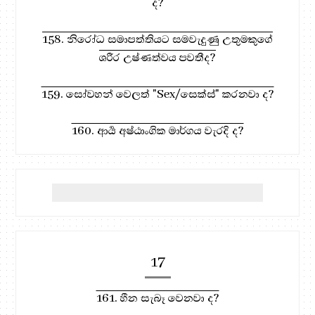
ද?
158. නිරෝධ සමාපත්තියට සමවැදුණු උතුමකුගේ
ශරීර උෂ්ණත්වය පවතීද?
159. සෝවහන් වෙලත් "Sex/සෙක්ස්" කරනවා ද?
160. ආර්‍ය අෂ්ඨාංගික මාර්ගය වැරදි ද?
17
161. හීන සැබෑ වෙනවා ද?