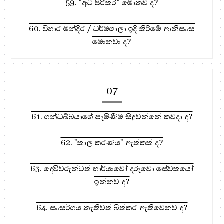
59. "අට පිරිකර" මොනව ද?
60. විහාර මන්දිර / ධර්මශාලා ඉදි කිරීමේ ආනිසංස
මොනවා ද?
07
61. ගන්ධබ්බයාගේ පැමිණීම සිදුවන්නේ කවදා ද?
62. "කාල තරණය" ඇත්තක් ද?
63. දෙවිවරුන්ටත් භාර්යාවෝ දරුවො සේවකයෝ
ඉන්නව ද?
64. සංසර්ගය නැතිවත් බිත්තර ඇතිවෙනව ද?