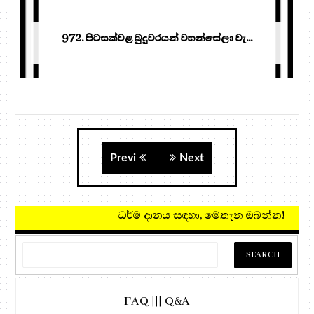
972. පිටසක්වළ බුදුවරයන් වහන්සේලා වැ...
Previ
Next
ධර්ම දානය සඳහා
FAQ ||| Q&A