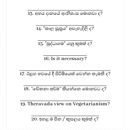
13. අභය දානයේ ආනිශංස මොනවා ද?
14. "කාල සූත්‍රය" අපැහැදිලි ද?
15. "බුද්ධාගම" යනු කුමක් ද?
16. Is it necessary?
17. ඊළඟ භවයේ දී පිරිමියෙක් වෙන්න කැමති ද?
18. “චේතනා කර්ම” කියන්නෙ මොනවට ද?
19. Theravada view on Vegetarianism?
20. ඉහළ ම පින / කුසලය කුමක් ද?