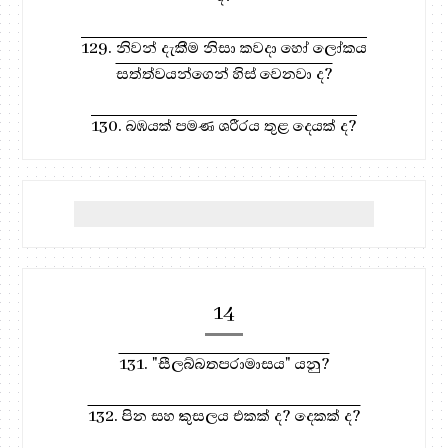
129. නිවන් දැකීම නිසා කවදා හෝ ලෝකය
සත්ත්වයන්ගෙන් හිස් වෙනවා ද?
130. බඹයක් පමණ ශරීරය තුළ දෙයක් ද?
14
131. "සීලබ්බතපරාමාසය" යනු?
132. පින සහ කුසලය එකක් ද? දෙකක් ද?