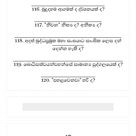
116. බුදුදහම ආගමක් ද දර්ශනයක් ද?
117. "නිවන" නිත්‍ය ද? අනිත්‍ය ද?
118. අදත් බුද්ධප්‍රමුක මහා සංඝයාට සාංඝික ලෙස දන්
දෙන්න හැකි ද?
119. බොධිසත්වයන්වහන්සේ සාමාන්‍ය පුද්ගලයෙක් ද?
120. "පහළවෙනවා" හරි ද?