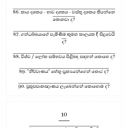
86. කාය දශකය - භාව දශකය - වස්තු දශකය කියන්නෙ
මොනවා ද?
87. ගන්ධබ්බයාගේ පැමිණීම කුමන කාලයක දී සිදුවෙයි
ද?
88. විශ්ව / ලෝක සම්භවය පිළිබඳ සඳහන් කොහෙ ද?
89. "නිර්වාණය" හේතු-ප්‍රත්‍යයන්ගෙන් තොර ද?
90. චුතූපපාතඤාණය ලැබෙන්නේ කොහොම ද?
10