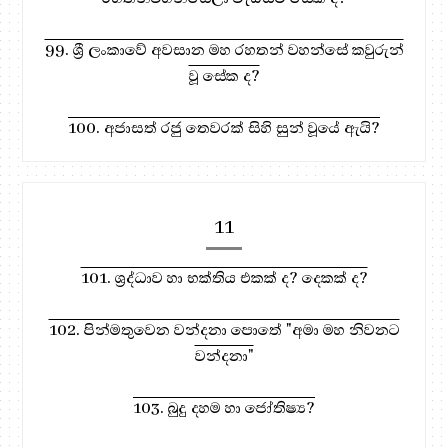
99. ශ්‍රී ලංකාවේ අවසාන මහ රහතන් වහන්සේ කවුරුන්
වූ සේක ද?
100. අජාසත් රජු තෙවරක් සිහි සුන් වූයේ ඇයි?
11
101. ශ්‍රද්ධාව හා භක්තිය එකක් ද? දෙකක් ද?
102. පින්මතුවෙන වන්දනා පොතේ "අමා මහ නිවනට
වන්දනා"
103. බුදු දහම හා ජෝතිෂ්‍ය?