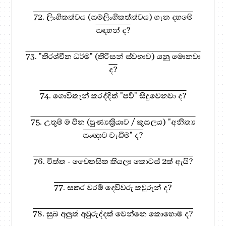
72. ලිංගිකත්වය (සමලිංගිකත්ත්වය) ගැන දහමේ
සඳහන් ද?
73. "තිරශ්චීන ධර්ම" (තිරිසන් ස්වභාව) යනු මොනවා
ද?
74. ගොවිතැන් කරද්දිත් "පව්" සිදුවෙනවා ද?
75. උතුම් ම පින (පුණ්‍යක්‍රියාව / කුසලය) "අනිත්‍ය
සංඥාව වැඩීම" ද?
76. චිත්ත - චෛතසික කියලා කොටස් 2ක් ඇයි?
77. සතර වරම් දෙවිවරු කවුරුන් ද?
78. සුබ අලුත් අවුරුද්දක් වෙන්නෙ කොහොම ද?