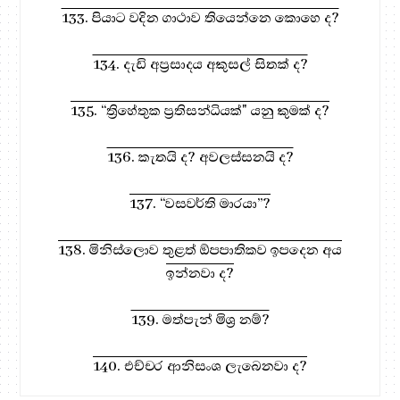
133. පියාට වදින ගාථාව තියෙන්නෙ කොහෙ ද?
134. දැඩි අප්‍රසාදය අකුසල් සිතක් ද?
135. “ත්‍රිහේතුක ප්‍රතිසන්ධියක්" යනු කුමක් ද?
136. කැතයි ද? අවලස්සනයි ද?
137. “වසවර්ති මාරයා”?
138. මිනිස්ලොව තුළත් ඕපපාතිකව ඉපදෙන අය
ඉන්නවා ද?
139. මත්පැන් මිශ්‍ර නම්?
140. එච්චර ආනිසංශ ලැබෙනවා ද?