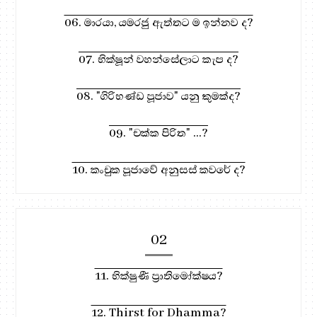
06. මාරයා, යමරජු ඇත්තට ම ඉන්නව ද?
07. භික්ෂූන් වහන්සේලාට කැප ද?
08. "ගිරිභණ්ඩ පූජාව" යනු කුමක්ද?
09. "චක්ක පිරිත" ...?
10. කංචුක පූජාවේ අනුසස් කවරේ ද?
02
11. භික්ෂුණී ප්‍රාතිමෝක්ෂය?
12. Thirst for Dhamma?