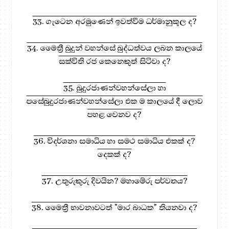
33. ගැටෙන අරමුණෙන් ඉවත්වීම ධර්මානුකූල ද?
34. මෛත්‍රී බුදුන් වහන්සේ බුද්ධත්වය ලබන කාලයේ
සක්විති රජ කෙනෙකුත් සිටිවා ද?
35. බුදුරජාණන්වහන්සේලා හා
පසේබුදුරජාණන්වහන්සේලා එක ම කාලයේ දී ලොව
පහළ වෙනව ද?
36. විදර්ශනා සමාධිය හා සමථ සමාධිය එකක් ද?
දෙකක් ද?
37. උතුරුකුරු දිවයින? මහාමේරු පර්වතය?
38. මෛත්‍රී භාවනාවටත් "මාර බාධක" තියනවා ද?