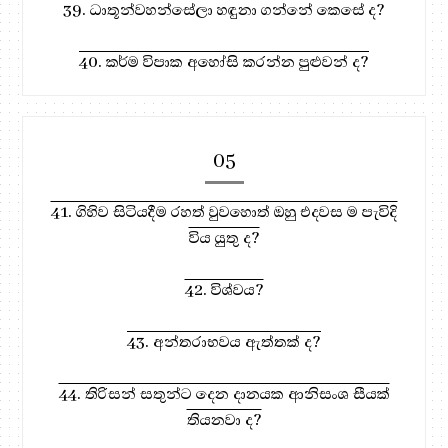
39. ධාතූන්වහන්සේලා හඳුනා ගන්නේ කෙසේ ද?
40. කර්ම විපාක අහෝසි කරන්න පුළුවන් ද?
05
41. ගිහිව සිටියදීම රහත් වුවහොත් ඔහු එදවස ම පැවිදි
විය යුතු ද?
42. විශ්වය?
43. අන්තරාභවය ඇත්තක් ද?
44. තිරිසන් සතුන්ට දෙන දානයක ආනිසංශ සීයක්
තියනවා ද?