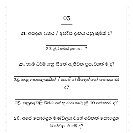
03
21. අසදෘශ දානය / අසදිස දානය යනු කුමක් ද?
22. ජුරාසික් යුගය ...?
23. නාම ධර්ම යනු සිතේ ඇතිවන ප්‍රපංචයක් ම ද?
24. කළ අකුසලයකින් / පවකින් මිදෙන්නේ කොහොම
ද?
25. පසුතැවිලි වීමට හේතු වන කරුණු 10 මොනව ද?
26. අපේ සෞරග්‍රහ මණ්ඩලය වගේ වෙනත් සෞරග්‍රහ
මණ්ඩල තිබේ ද?