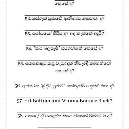
කෙසේ ද?
52. කප්රුක් පූජාවේ ආනිශංස මොනවා ද?
53. යෝධයෝ හිටිය ද? අද නැත්තේ ඇයි?
54. "මාර බලපෑම්" ජයගන්නේ කෙසේ ද?
55. කෙනෙකුට කළ වැරැද්දක් නිවැරදි කරගන්නේ
කෙසේ ද?
56. අස්කරන "බුද්ධ පූජාව" සත්තුන්ට දෙන්ඩ එපා ද?
57. Hit Bottom and Wanna Bounce Back?
58. අපාය / දිව්‍යලෝක තියෙන්නෙත් මිහිපිට ම ද?