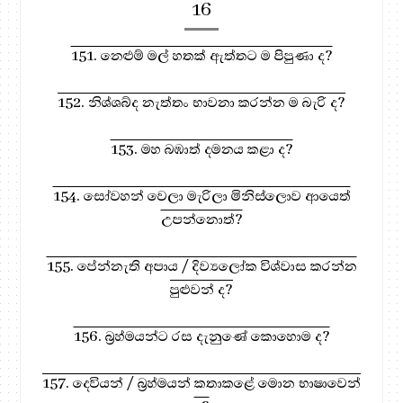
16
151. නෙළුම් මල් හතක් ඇත්තට ම පිපුණා ද?
152. නිශ්ශබ්ද නැත්තං භාවනා කරන්න ම බැරි ද?
153. මහ බඹාත් දමනය කළා ද?
154. සෝවහන් වෙලා මැරිලා මිනිස්ලොව ආයෙත්
උපන්නොත්?
155. පේන්නැති අපාය / දිව්‍යලෝක විශ්වාස කරන්න
පුළුවන් ද?
156. බ්‍රහ්මයන්ට රස දැනුණේ කොහොම ද?
157. දෙවියන් / බ්‍රහ්මයන් කතාකළේ මොන භාෂාවෙන්