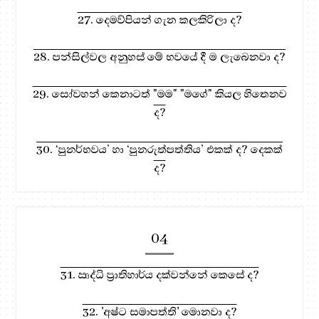
27. දෙමව්පියන් ගැන කලකිරිලා ද?
28. පන්සිල්වල අනුහස් මේ භවයේ දී ම ලැබෙනවා ද?
29. සෝවහන් කෙනාටත් "මම" "මගේ" කියල හිතෙනව
ද?
30. ‘පුනර්භවය’ හා ‘පුනරුත්පත්තිය’ එකක් ද? දෙකක්
ද?
04
31. ඍද්ධි ප්‍රාතිහාර්ය දක්වන්නේ කෙසේ ද?
32. 'අෂ්ට සමාපත්ති' මොනවා ද?