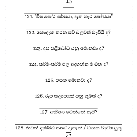
13
121. "විෂ ඝෝර සර්පයා, දැක නෑර මෝඩයා"
122. නොදැන කරන පව් බලවත් වැඩියි ද?
123. දස පළිබෝධ යනු මොනවා ද?
124. කර්ම-කර්ම ඵල අදහන්න ම ඕන ද?
125. පසඟ මොනවා ද?
126. රූප කලාපයක් යනු කුමක් ද?
127. අනිත්‍ය වෙන්නේ ඇයි?
128. නිවන් දැකීමට සතර දැහැන් / ධ්‍යාන වැඩිය යුතු
ද?