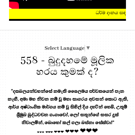
ධර්ම දානය සඳහා, මෙතැන ඔබන්න!
Select Language
▼
558 - බුදුදහමේ මූලික
හරය කුමක් ද?
“දසබලයන්වහන්සේ නමැති ශෛලමය පර්වතයෙන් පැන
නැඟී, අමා මහ නිවන නම් වූ මහා සාගරය අවසන් කොට ඇති,
ආර්ය අෂ්ටාංගික මාර්ගය නම් වූ සිහිල් දිය දහරින් හෙබි, උතුම්
ශ්‍රීමුඛ බුද්ධවචන ගංගාවෝ, ලෝ සතුන්ගේ සසර දුක්
නිවාලමින්, බොහෝ කල් ගලා බස්නා සේක්වා!”
❤❤❤
❤❤❤
❤❤❤
❤❤❤
❤❤❤