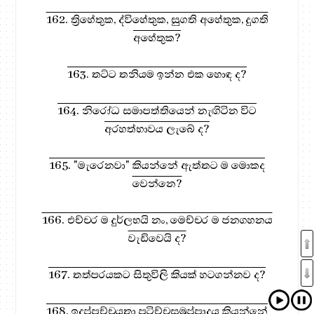
162. ත්‍රිහේතුක, ද්විහේතුක, සුගති අහේතුක, දුගති
අහේතුක?
163. තට්ට තනියම ඉන්න එක හොඳ ද?
164. නිරෝධ සමාපත්තියෙන් නැඟිටින විට
අරහත්භාවය ලැබේ ද?
165. "මැරෙනවා" කියන්නේ ඇත්තට ම මොකද
වෙන්නෙ?
166. එච්චර ම දුර්ලභයි නං, මෙච්චර ම ජනගහනය
වැඩිවෙයි ද?
167. තත්පරයකට සිතුවිලි කියක් හටගන්නව ද?
168. ඉදප්පච්චයතා පටිච්චසමුප්පාදය කියන්නේ