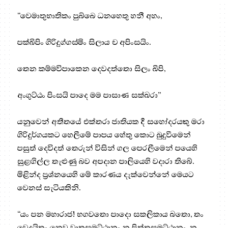
“වෙමාතුභාතිකං පුබ්බෙ ධනහෙතු හනී අහං,
පක්ඛිපිං ගිරිදුග්ගස්මිං සිලාය ච අපිංසයිං.
තෙන කම්මවිපාකෙන දෙවදත්තො සිලං ඛිපි,
අංගුට්ඨං පිංසයි පාදෙ මම පාසාණ සක්ඛරා”
යනුවෙන් අතීතයේ එක්තරා ජාතියක දී සහෝදරයකු මරා
ගිරිදුර්ගයකට හෙලීමේ පාපය හේතු කොට බුදුවීමෙන්
පසුත් දෙවිදත් තෙරුන් විසින් ගල පෙරලීමෙන් පයෙහි
සුළඟිල්ල තැළුණු බව අපදාන පාලියෙහි වදාරා තිබේ.
මිළින්ද ප්‍ර‍ශ්නයෙහි මේ කාරණය දැක්වෙන්නේ මෙයට
වෙනස් සැටියකිනි.
“යං පන මහාරාජ! භගවතො පාදො සකලිකාය ඛතො, තං
වෙදයිතං නෙව වාතසමුට්ඨානං න පිත්තසමුට්ඨානං, න