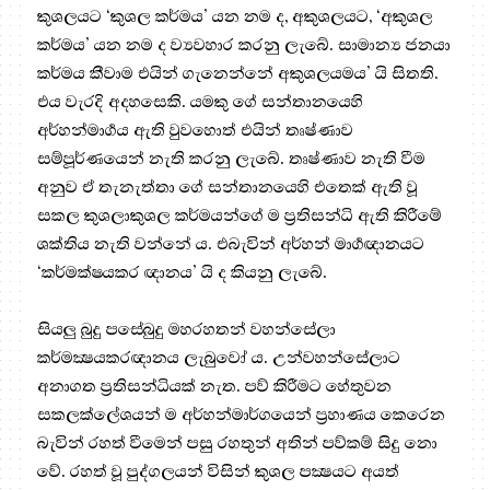
කුශලයට ‘කුශල කර්මය’ යන නම ද, අකුශලයට, ‘අකුශල
කර්මය’ යන නම ද ව්‍යවහාර කරනු ලැබේ. සාමාන්‍ය ජනයා
කර්මය කීවාම එයින් ගැනෙන්නේ අකුශලයමය’ යි සිතති.
එය වැරදි අදහසෙකි. යමකු ගේ සන්තානයෙහි
අර්හන්මාර්‍ගය ඇති වුවහොත් එයින් තෘෂ්ණාව
සම්පූර්ණයෙන් නැති කරනු ලැබේ. තෘෂ්ණාව නැති වීම
අනුව ඒ තැනැත්තා ගේ සන්තානයෙහි එතෙක් ඇති වූ
සකල කුශලාකුශල කර්මයන්ගේ ම ප්‍ර‍තිසන්ධි ඇති කිරීමේ
ශක්තිය නැති වන්නේ ය. එබැවින් අර්හන් මාර්‍ගඥානයට
‘කර්මක්ෂයකර ඥානය’ යි ද කියනු ලැබේ.
සියලු බුදු පසේබුදු මහරහතන් වහන්සේලා
කර්මක්‍ෂයකරඥානය ලැබුවෝ ය. උන්වහන්සේලාට
අනාගත ප්‍ර‍තිසන්ධියක් නැත. පව් කිරීමට හේතුවන
සකලක්ලේශයන් ම අර්හන්මාර්ගයෙන් ප්‍ර‍හාණය කෙරෙන
බැවින් රහත් වීමෙන් පසු රහතුන් අතින් පව්කම් සිදු නො
වේ. රහත් වූ පුද්ගලයන් විසින් කුශල පක්‍ෂයට අයත්