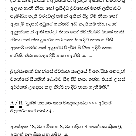
දිවි නසා ගැනීමක් ද ඇත්තේ ය. ඇතැම් අඥයෝ තමන්ට වූ
අලාභ හානි නිසා හෝ ප්‍ර‍සිද්ධ වුවහොත් මහත් ලජ්ජාවට
පැමිණිය හැකි වරදවල් තමන් අතින් සිදු වීම නිසා හෝ
ඇතැම් අදහස් ඉටුකර ගන්නට ඉඩ නැතිකම නිසා හෝ
අනුන්ගෙන් ඇති කරදර නිසා හෝ ජීවත්වීමට මඟක් නැති
නිසා හෝ සිත දූෂණය කරගෙන සිය දිවි නසා ගනිති.
ඇතැම් මෝඩයෝ අනුන්ට රිදවීම පිණිස ද දිවි නසා
ගනිති. ඒවා සාවද්‍ය දිවි නසා ගැනීම් ය. ....
බුදුරජාණන් වහන්සේ ජීවමාන කාලයේ දී ගෝධික තෙරුන්
වහන්සේ සියතින් බොටුව සිඳ දිවි නසා ගත්හ. එයත් උසස්
අර්ථයක් උදෙසා කළ නිරවද්‍ය දිවි නසා ගැනීමකි.”
A
/
R
. “දුක්ඛ සහගත කාය විඤ්ඤාණය >>> අර්හත්
ඵලස්ථයාගේ සිත් 44 -
අහේතුක 18, මහා විපාක 8, මහා ක්‍රියා 8, මහග්ගත ක්‍රියා 9,
අර්හත් ඵල සිත යන මේවා ය.