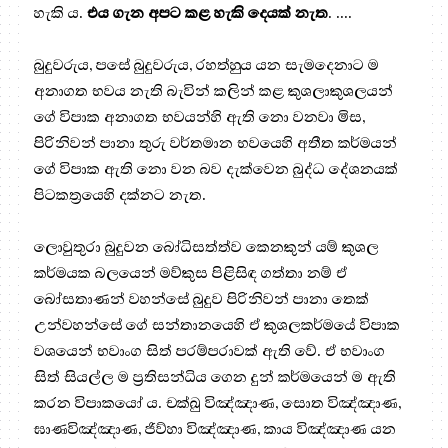
හැකි ය.
එය ගැන අපට කළ හැකි දෙයක් නැත
. ....
බුදුවරුය, පසේ බුදුවරුය, රහත්හුය යන සැමදෙනාට ම
අනාගත භවය නැති බැවින් කලින් කළ කුශලාකුශලයන්
ගේ විපාක අනාගත භවයන්හි ඇති නො වනවා මිස,
පිරිනිවන් පානා තුරු වර්තමාන භවයෙහි අතීත කර්මයන්
ගේ විපාක ඇති නො වන බව දැක්වෙන බුද්ධ දේශනයක්
පිටකත්‍රයෙහි දක්නට නැත.
ලොවුතුරා බුදුවන බෝධිසත්ත්ව කෙනකුන් යම් කුශල
කර්මයක බලයෙන් මව්කුස පිළිසිඳ ගත්තා නම් ඒ
බෝසතාණන් වහන්සේ බුදුව පිරිනිවන් පානා තෙක්
උන්වහන්සේ ගේ සන්තානයෙහි ඒ කුශලකර්මයේ විපාක
වශයෙන් භවාංග සිත් පරම්පරාවක් ඇති වේ. ඒ භවාංග
සිත් සියල්ල ම ප්‍ර‍තිසන්ධිය ගෙන දුන් කර්මයෙන් ම ඇති
කරන විපාකයෝ ය. චක්ඛු විඤ්ඤාණ, සොත විඤ්ඤාණ,
ඝාණවිඤ්ඤාණ, ජිව්හා විඤ්ඤාණ, කාය විඤ්ඤාණ යන