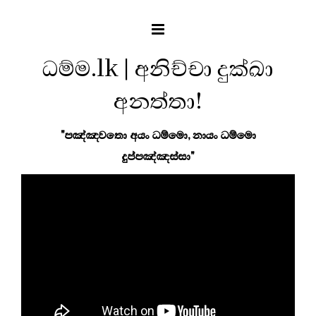
ධම්ම.lk | අනිච්චා දුක්ඛා
අනත්තා!
"පඤ්ඤවතො අයං ධම්මො, නායං ධම්මො
දුප්පඤ්ඤස්සා"