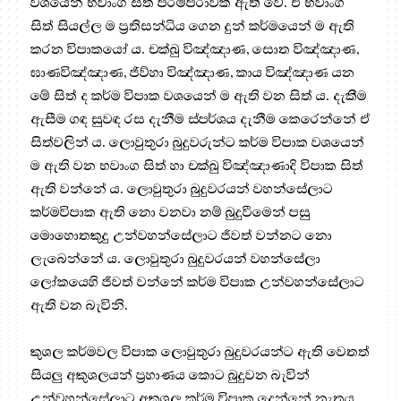
වශයෙන් භවාංග සිත් පරම්පරාවක් ඇති වේ. ඒ භවාංග
සිත් සියල්ල ම ප්‍ර‍තිසන්ධිය ගෙන දුන් කර්මයෙන් ම ඇති
කරන විපාකයෝ ය. චක්ඛු විඤ්ඤාණ, සොත විඤ්ඤාණ,
ඝාණවිඤ්ඤාණ, ජිව්හා විඤ්ඤාණ, කාය විඤ්ඤාණ යන
මේ සිත් ද කර්ම විපාක වශයෙන් ම ඇති වන සිත් ය. දැකීම
ඇසීම ගඳ සුවඳ රස දැනීම ස්පර්ශය දැනීම කෙරෙන්නේ ඒ
සිත්වලින් ය. ලොවුතුරා බුදුවරුන්ට කර්ම විපාක වශයෙන්
ම ඇති වන භවාංග සිත් හා චක්ඛු විඤ්ඤාණාදි විපාක සිත්
ඇති වන්නේ ය. ලොවුතුරා බුදුවරයන් වහන්සේලාට
කර්මවිපාක ඇති නො වනවා නම් බුදුවීමෙන් පසු
මොහොතකුදු උන්වහන්සේලාට ජීවත් වන්නට නො
ලැබෙන්නේ ය. ලොවුතුරා බුදුවරයන් වහන්සේලා
ලෝකයෙහි ජීවත් වන්නේ කර්ම විපාක උන්වහන්සේලාට
ඇති වන බැවිනි.
කුශල කර්මවල විපාක ලොවුතුරා බුදුවරයන්ට ඇති වෙතත්
සියලු අකුශලයන් ප්‍ර‍හාණය කොට බුදුවන බැවින්
උන්වහන්සේලාට අකුශල කර්ම විපාක දෙන්නේ නැතය