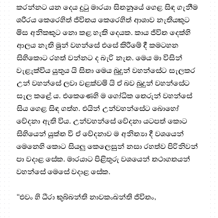
කරන්නට යන දෙය දුටු මාරයා සිතනුයේ ගෙළ සිඳ ගැනීම
ශරීරය කෙරෙහිත් ජීවිතය කෙරෙහිත් ආශාව නැතියකුට
මිස අනිකකුට නො කළ හැකි දෙයක. කාය ජීවිත දෙක්හි
ආලය නැති මුන් වහන්සේ එසේ කිරීමේ දී කමටහන
සිහිකොට රහත් වන්නට ද බැරි නැත. මෙය මා විසින්
වැළැක්විය යුතුය යි සිතා මෙය බුදුන් වහන්සේට සැලකර
උන් වහන්සේ ලවා වළක්වමි යි ඒ බව බුදුන් වහන්සේට
සැල කළේ ය. එකෙණෙහි ම ගෝධික තෙරුන් වහන්සේ
සිය ගෙළ සිඳ ගත්හ. එයින් උන්වහන්සේට බොහෝ
වේදනා ඇති විය. උන්වහන්සේ වේදනා යටපත් කොට
සිහියෙන් යුක්ත වී ඒ වේදනාව ම අනිත්‍යා දී වශයෙන්
මෙනෙහි කොට සියලු කෙලෙසුන් නසා රහත්ව පිරිනිවන්
පා වදාළ සේක. මාරයාට පිළිතුරු වශයෙන් තථාගතයන්
වහන්සේ මෙසේ වදාළ සේක.
“එවං හි ධීරා කුබ්බන්ති නාවකංඛන්ති ජීවිතං,