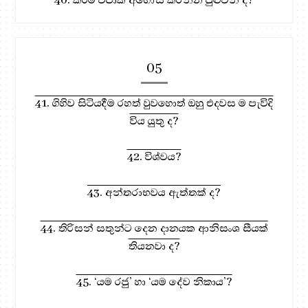
05
41. ගිහිව සිටියදීම රහත් වුවහොත් ඔහු එදවස ම පැවිදි
විය යුතු ද?
42. විශ්වය?
43. අන්තරාභවය ඇත්තක් ද?
44. තිරිසන් සතුන්ට දෙන දානයක ආනිසංශ සීයක්
තියනවා ද?
45. ‘යම රජු’ හා ‘යම දේව නිකාය’?