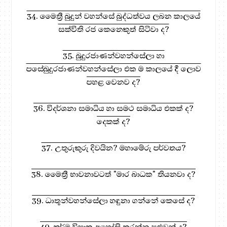
34. මෛත්‍රී බුදුන් වහන්සේ බුද්ධත්වය ලබන කාලයේ
සක්විති රජ කෙනෙකුත් සිටිවා ද?
35. බුදුරජාණන්වහන්සේලා හා
පසේබුදුරජාණන්වහන්සේලා එක ම කාලයේ දී ලොව
පහළ වෙනව ද?
36. විදර්ශනා සමාධිය හා සමථ සමාධිය එකක් ද?
දෙකක් ද?
37. උතුරුකුරු දිවයින? මහාමේරු පර්වතය?
38. මෛත්‍රී භාවනාවටත් "මාර බාධක" තියනවා ද?
39. ධාතූන්වහන්සේලා හඳුනා ගන්නේ කෙසේ ද?
40. කර්ම විපාක අහෝසි කරන්න පුළුවන් ද?