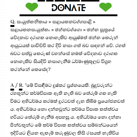
Q
. සංයුත්තනිකාය » සළායතනවග්ගපාළි »
සළායතනසංයුත්තං » ඡන්නවග්ගො » ඡන්න සූත්‍රයේ
වේදනාව දරාගත නොහැකිව ආයුෂ්මත් ඡන්න තෙරුන්
ආයුධයක් පාවිච්චි කර දිවි නසා ගත් බව සඳහන් වේ. රහත්
බවට පත්වූ තෙරුණ් වහන්සේ නමක් වේදනාව දරාගත
නොහැකිව සියදිවි නසාගැනීම ධර්මාණුකූලව විග්‍රහ
කරන්නේ කෙසේද?
A
/
R
. “මේ විසඳීමට දුෂ්කර ප්‍ර‍ශ්නයෙකි. බුදුවරුන්ට
රහතුන්ට කර්මවිපාක ඇති නැති බව තේරුම් ගත හැකි
වීමට අභිධර්මය තරමක් දුරටවත් දැන තිබීම ප්‍රයෝජනවත්
ය. අභිධර්මය නො දන්නවුන්ට කර්මය විපාක තත්ත්වය
හරියට තේරුම් ගැනීම අපහසු ය. අභිධර්මය නො දන්නා
පින්වතුන්ට මේ කර්ම විපාක තත්ත්වය සම්බන්ධයෙන්
ඉදිරියට ලියන ඇතැම් කරුණුවල කිසි රසයක් නැතිවිය