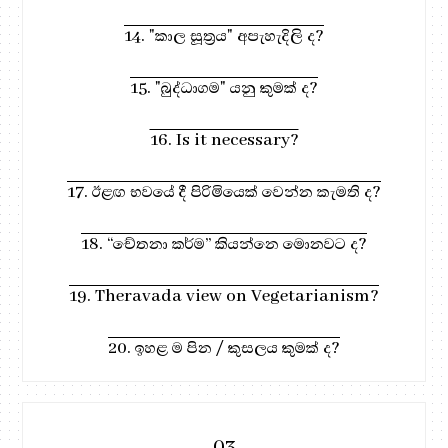
14. "කාල සූත්‍රය" අපැහැදිලි ද?
15. "බුද්ධාගම" යනු කුමක් ද?
16. Is it necessary?
17. ඊළඟ භවයේ දී පිරිමියෙක් වෙන්න කැමති ද?
18. “චේතනා කර්ම” කියන්නෙ මොනවට ද?
19. Theravada view on Vegetarianism?
20. ඉහළ ම පින / කුසලය කුමක් ද?
03