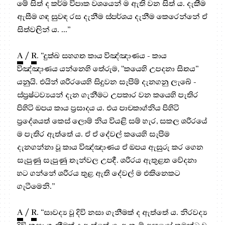
මේ සිත් ද කර්ම විපාක වශයෙන් ම ඇති වන සිත් ය. දැකීම
ඇසීම ගඳ සුවඳ රස දැනීම ස්පර්ශය දැනීම කෙරෙන්නේ ඒ
සිත්වලින් ය. ...”
A
/
R
. “දුක්ඛ සහගත කාය විඤ්ඤාණය - කාය
විඤ්ඤාණය යන්නෙහි තේරුම, “කයෙහි උපදනා සිතය”
යනුයි. එයින් ශරීරයෙහි සිදුවන සැපීම් දැනගනු ලැබේ -
ස්ප්‍ර‍ෂ්ටව්‍යයන් දැන ගැනීමට උපකාර වන කයෙහි පැතිර
පිහිටි ඔපය කාය ප්‍ර‍සාදය ය. එය පාචකාග්නිය පිහිටි
ප්‍රදේශයත් කෙස් ලොම් නිය වියළි සම් හැර, සකල ශරීරයේ
ම පැතිර ඇත්තේ ය. ඒ ඒ දේවල් කයෙහි සැපීම
දැනගන්නා වූ කාය විඤ්ඤාණය ඒ ඔපය ඇසුරු කර ගෙන
සැපුණු සැපුණු තැන්වල උපදී. ශරීරය ඇතුළත වේදනා
හට ගන්නේ ශරීරය තුළ ඇති දේවල් ම එකිනෙකට
ගැටීමෙනි.”
A
/
R
. “සාවද්‍ය වූ දිවි නසා ගැනීමක් ද ඇත්තේ ය. නිරවද්‍ය