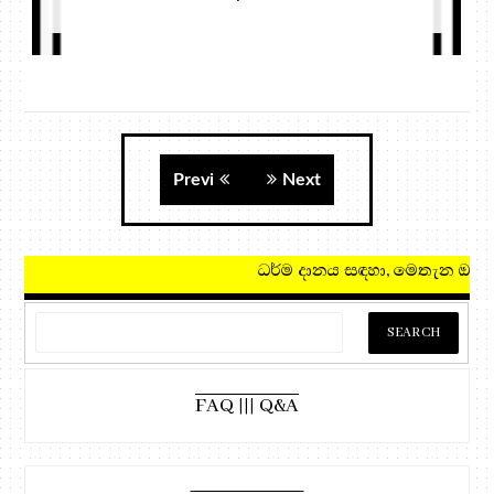
Previ
Next
ධර්ම දානය සඳහා, මෙතැන ඔබන්
FAQ ||| Q&A