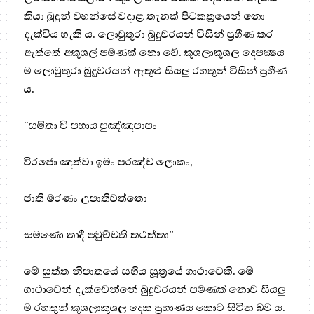
කියා බුදුන් වහන්සේ වදාළ තැනක් පිටකත්‍රයෙන් නො
දැක්විය හැකි ය. ලොවුතුරා බුදුවරයන් විසින් ප්‍ර‍හීණ කර
ඇත්තේ අකුශල් පමණක් නො වේ. කුශලාකුශල දෙපක්‍ෂය
ම ලොවුතුරා බුදුවරයන් ඇතුළු සියලු රහතුන් විසින් ප්‍ර‍හීණ
ය.
“සමිතා වී පහාය පුඤ්ඤපාපං
විරජො ඤත්වා ඉමං පරඤ්ච ලොකං,
ජාති මරණං උපාතිවත්තො
සමණො තාදී පවුච්චති තථත්තා”
මේ සුත්ත නිපාතයේ සභිය සූත්‍රයේ ගාථාවෙකි. මේ
ගාථාවෙන් දැක්වෙන්නේ බුදුවරයන් පමණක් නොව සියලු
ම රහතුන් කුශලාකුශල දෙක ප්‍ර‍හාණය කොට සිටින බව ය.