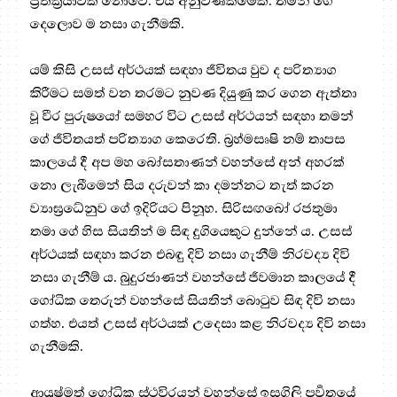
ප්‍ර‍තික්‍රියාවක් නොවේ. එය අනුවණකමෙකි. තමන් ගේ
දෙලොව ම නසා ගැනීමකි.
යම් කිසි උසස් අර්ථයක් සඳහා ජීවිතය වුව ද පරිත්‍යාග
කිරීමට සමත් වන තරමට නුවණ දියුණු කර ගෙන ඇත්තා
වූ වීර පුරුෂයෝ සමහර විට උසස් අර්ථයන් සඳහා තමන්
ගේ ජීවිතයත් පරිත්‍යාග කෙරෙති. බ්‍ර‍හ්මසෘෂි නම් තාපස
කාලයේ දී අප මහ බෝසතාණන් වහන්සේ අන් අහරක්
නො ලැබීමෙන් සිය දරුවන් කා දමන්නට තැත් කරන
ව්‍යාඝ්‍රධේනුව ගේ ඉදිරියට පිනූහ. සිරිසඟබෝ රජතුමා
තමා ගේ හිස සියතින් ම සිඳ දුගියෙකුට දුන්නේ ය. උසස්
අර්ථයක් සඳහා කරන එබඳු දිවි නසා ගැනීම් නිරවද්‍ය දිවි
නසා ගැනීම් ය. බුදුරජාණන් වහන්සේ ජීවමාන කාලයේ දී
ගෝධික තෙරුන් වහන්සේ සියතින් බොටුව සිඳ දිවි නසා
ගත්හ. එයත් උසස් අර්ථයක් උදෙසා කළ නිරවද්‍ය දිවි නසා
ගැනීමකි.
ආයුෂ්මත් ගෝධික ස්ථවිරයන් වහන්සේ ඉසගිලි පර්‍වතයේ