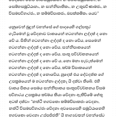
සෙම්හසමුට්ඨානං, න සන්නිපාතිකං, න උතුපරිණාමජං, න
විසමපරිහාරජං, න කම්මවිපාකජං, ඔපක්කමිකං යෙව”
යනුවෙන් බුදුන් වහන්සේ ගේ පාදයෙහි ගල්පතුර
ගැටීමෙන් වූ වේදනාව වාතයෙන් හටගන්නා ලද්දක් ද නො
වේ ය. පිතින් හටගන්නා ලද්දක් ද නො වේය, සෙමෙන්
හටගන්නා ලද්දක් ද නො වේය, සන්නිපාතයෙන්
හටගන්නා ලද්දක් ද නො වේය, සෘතු පරිවර්තනයෙන්
හටගන්නා ලද්දක් ද නො වේ ය, නො මනා පැවැත්මෙන්
හටගන්නා ලද්දක් ද නො වේය, කර්ම විපාකයෙන්
හටගන්නා ලද්දක් ද නොවේය, හුදෙක් එය දේවදත්ත ගේ
උපක්‍ර‍මයෙන් ම හටගන්නා ලද්දකැ යි දක්වා තිබේ. එහි
වාතය පිතය සෙමය සන්නිපාතය සෘතුපරිවර්තනය විසම
පරිහාරය උපක්‍ර‍මය කර්මය කියා වේදනා ඇතිවීමේ හේතු
අටක් දක්වා: “නත්ථි භගවතො කම්මවිපාකජා වෙදනා,
නත්ථි විසමපරිහාරජා වේදනා අවසෙසෙහි සමුට්ඨානෙහි
භගවතො වෙදනා උප්පජ්ජති” යි භාග්‍යවතුන් වහන්සේට