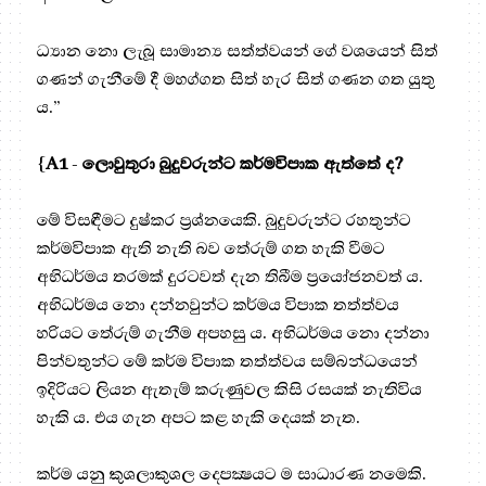
ධ්‍යාන නො ලැබූ සාමාන්‍ය සත්ත්වයන් ගේ වශයෙන් සිත්
ගණන් ගැනීමේ දී මහග්ගත සිත් හැර සිත් ගණන ගත යුතු
ය.”
{
A1
-
ලොවුතුරා බුදුවරුන්ට කර්මවිපාක ඇත්තේ ද?
මේ විසඳීමට දුෂ්කර ප්‍ර‍ශ්නයෙකි. බුදුවරුන්ට රහතුන්ට
කර්මවිපාක ඇති නැති බව තේරුම් ගත හැකි වීමට
අභිධර්මය තරමක් දුරටවත් දැන තිබීම ප්‍රයෝජනවත් ය.
අභිධර්මය නො දන්නවුන්ට කර්මය විපාක තත්ත්වය
හරියට තේරුම් ගැනීම අපහසු ය. අභිධර්මය නො දන්නා
පින්වතුන්ට මේ කර්ම විපාක තත්ත්වය සම්බන්ධයෙන්
ඉදිරියට ලියන ඇතැම් කරුණුවල කිසි රසයක් නැතිවිය
හැකි ය. එය ගැන අපට කළ හැකි දෙයක් නැත.
කර්ම යනු කුශලාකුශල දෙපක්‍ෂයට ම සාධාරණ නමෙකි.