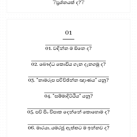
❔ප්‍රශ්නයක් ද?❔
01
01. වඳින්න ම ඕනෙ ද?
02. බෞද්ධ කොඩිය ගැන දැනගමු ද?
03. "නාමරූප පරිච්ඡින්න ඤාණය" යනු?
04. "සම්මාදිට්ඨිය" යනු?
05. පව් පිං විපාක දෙන්නේ කොහොම ද?
06. මාරයා, යමරජු ඇත්තට ම ඉන්නව ද?