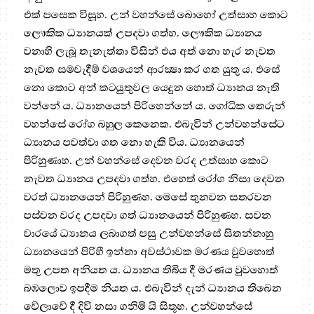
එක් පසෙක විසූහ. උන් වහන්සේ බොහෝ උත්සාහ කොට
ලෞකික ධ්‍යානයක් උපදවා ගත්හ. ලෞකික ධ්‍යානය
වනාහි ලැබූ තැනැත්තා විසින් එය අත් නො හැර නැවත
නැවත සමවැදීම් වශයෙන් ආරක්‍ෂා කර ගත යුතු ය. එසේ
නො කොට අන් කටයුතුවල යෙදුන හොත් ධ්‍යානය නැති
වන්නේ ය. ධ්‍යානයෙන් පිරිහෙන්නේ ය. ගෝධික තෙරුන්
වහන්සේ රෝග බහුල කෙනෙක. එබැවින් උන්වහන්සේට
ධ්‍යානය පවත්වා ගත නො හැකි විය. ධ්‍යානයෙන්
පිරිහුණාහ. උන් වහන්සේ දෙවන වරද උත්සාහ කොට
නැවත ධ්‍යානය උපදවා ගත්හ. එහෙත් රෝග නිසා දෙවන
වරත් ධ්‍යානයෙන් පිරිහුණහ. මෙසේ තුනවන සතරවන
පස්වන වරද උපදවා ගත් ධ්‍යානයෙන් පිරිහුණහ. සවන
වාරයේ ධ්‍යානය ලබාගත් පසු උන්වහන්සේ සිතන්නාහු
ධ්‍යානයෙන් පිරිහී ඉන්නා අවස්ථාවක මරණය වුවහොත්
මතු උපත අනියත ය. ධ්‍යානය තිබිය දී මරණය වුවහොත්
බඹලොව ඉපදීම නියත ය. එබැවින් දැන් ධ්‍යානය තිබෙන
වේලාවේ දී දිවි නසා ගනිමි යි සිතූහ. උන්වහන්සේ