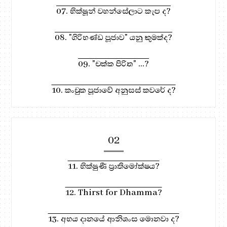
07. භික්ෂූන් වහන්සේලාට කැප ද?
08. "ගිරිභණ්ඩ පූජාව" යනු කුමක්ද?
09. "චක්ක පිරිත" ...?
10. කංචුක පූජාවේ අනුසස් කවරේ ද?
02
11. භික්ෂුණී ප්‍රාතිමෝක්ෂය?
12. Thirst for Dhamma?
13. අභය දානයේ ආනිශංස මොනවා ද?