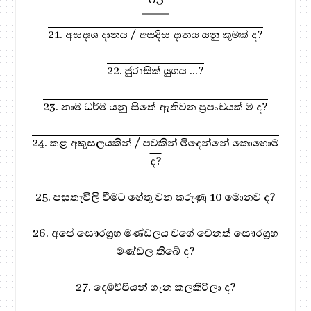
21. අසදෘශ දානය / අසදිස දානය යනු කුමක් ද?
22. ජුරාසික් යුගය ...?
23. නාම ධර්ම යනු සිතේ ඇතිවන ප්‍රපංචයක් ම ද?
24. කළ අකුසලයකින් / පවකින් මිදෙන්නේ කොහොම
ද?
25. පසුතැවිලි වීමට හේතු වන කරුණු 10 මොනව ද?
26. අපේ සෞරග්‍රහ මණ්ඩලය වගේ වෙනත් සෞරග්‍රහ
මණ්ඩල තිබේ ද?
27. දෙමව්පියන් ගැන කලකිරිලා ද?