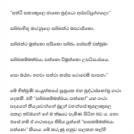
“අත්ථි සක්‍යකුලෙ ජාතො බුද්ධො අප්පටිපුග්ගලො”
සබ්බාභිභූ මාරනුදො සබ්බත්ථ මපරාජිතො.
සබ්බත්ථ මුත්තො අසිතො සබ්බං පස්සති චක්ඛුමා
සබ්බකම්මක්ඛයං පත්තො විමුත්තො උපධිසංඛයෙ,
සො මය්හං භගවා සත්ථා තස්ස රොචෙමි සාසනං”
මේ භික්ඛුණී සංයුත්තයේ සූත්‍ර‍යක එන බුද්ධස්තෝත්‍ර‍ ගාථා
දෙකකි. එහි “සබ්බකම්මක්ඛයං පත්තෝ” යන ගාථා
පදයෙන් කියැවෙන්නේ බුදුන් වහන්සේ කුශලාකුශල
සකල කර්මයන් ගේ ම ක්ෂයට පැමිණ සිටින බව ය. නො
එසේ නම් ඒ ගාථාපදය තිබිය යුත්තේ “පාපකම්මක්ඛයං
පත්තො” කියාය. මේ කරුණු අනුව සලකන කල්හි