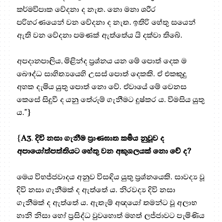
කර්මවිපාක වේදනා ද නැත. නො මනා ශරීර
පරිහරණයෙන් වන වේදනා ද නැත. ඉතිරි හේතු සයෙන්
ඇති වන වේදනා පමණක් ඇත්තේය යි දක්වා තිබේ.
අපදානපාලිය, මිළින්ද ප්‍ර‍ශ්නය යන මේ පොත් දෙක ම
බෞද්ධ සාහිත්‍යයෙහි උසස් පොත් දෙකකි. ඒ එකකුදු
අහක දැමිය යුතු පොත් නො වේ. ඒවායේ මේ වෙනස
කෙසේ සිදුවී ද යනු තේරුම් ගැනීමට දුෂ්කර ය. විමසිය යුතු
ය."}
{
A3
.
දිවි නසා ගැනීම ප්‍රාණඝාත කර්‍මය නුවූව ද
අපායෝත්පත්තියට හේතු වන අකුශලයක් නො වේ ද?
මෙය විභජ්ජවාදය අනුව විසඳිය යුතු ප්‍ර‍ශ්නයෙකි. සාවද්‍ය වූ
දිවි නසා ගැනීමක් ද ඇත්තේ ය. නිරවද්‍ය දිවි නසා
ගැනීමක් ද ඇත්තේ ය. ඇතැම් අඥයෝ තමන්ට වූ අලාභ
හානි නිසා හෝ ප්‍ර‍සිද්ධ වුවහොත් මහත් ලජ්ජාවට පැමිණිය