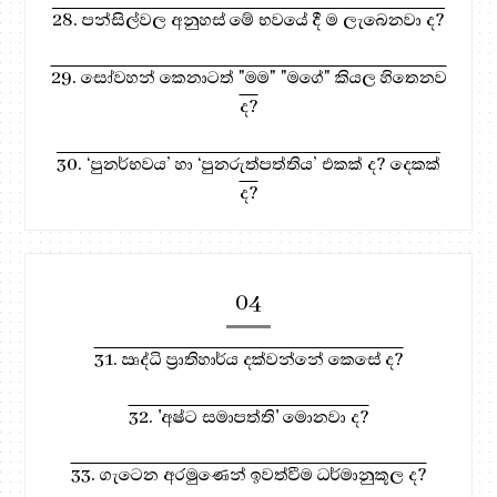
28. පන්සිල්වල අනුහස් මේ භවයේ දී ම ලැබෙනවා ද?
29. සෝවහන් කෙනාටත් "මම" "මගේ" කියල හිතෙනව
ද?
30. ‘පුනර්භවය’ හා ‘පුනරුත්පත්තිය’ එකක් ද? දෙකක්
ද?
04
31. ඍද්ධි ප්‍රාතිහාර්ය දක්වන්නේ කෙසේ ද?
32. 'අෂ්ට සමාපත්ති' මොනවා ද?
33. ගැටෙන අරමුණෙන් ඉවත්වීම ධර්මානුකූල ද?