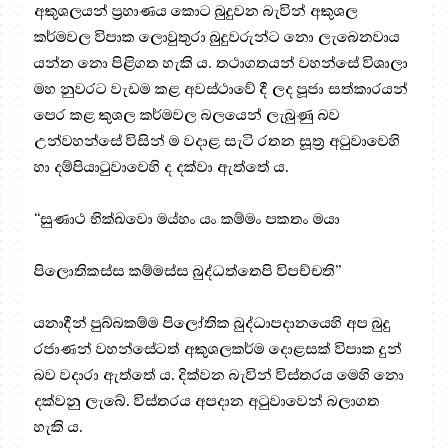
අකුශලයන් ප්‍ර‍හාණය කොට බුදුවන බැවින් අකුශල
කර්මවල විපාක ලොවුතුරා බුදුවරුන්ට නො ලැබෙනවාය
යන්න නො පිළිගත හැකි ය. තථාගතයන් වහන්සේ විශාලා
මහ නුවරට වැඩම කළ අවස්ථාවේ දී ලද පූජා සත්කාරයන්
පෙර කළ කුශල කර්මවල බලයෙන් ලැබුණු බව
උන්වහන්සේ විසින් ම වදාළ සැටි රතන සූත්‍ර‍ අටුවාවෙහි
හා දම්පියාටුවාවෙහි ද දක්වා ඇත්තේ ය.
“සුණාථ භික්ඛවො මය්හං යං කම්මං පකතං මයා
පිලොතිකස්ස කම්මස්ස බුද්ධත්තෙපි විපච්චති”
යනාදීන් පුබ්බකම්ම පිලෝතික බුද්ධාපදානයෙහි අප බුදු
රජාණන් වහන්සේටත් අකුශලකර්ම දොළසක් විපාක දුන්
බව වදාරා ඇත්තේ ය. දික්වන බැවින් විස්තරය මෙහි නො
දක්වනු ලැබේ. විස්තරය අපදාන අටුවාවෙන් බලාගත
හැකි ය.