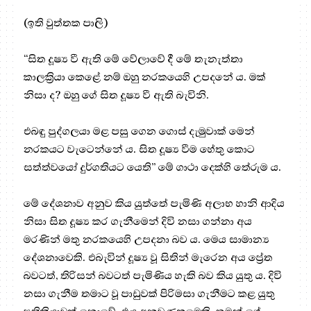
(ඉති වුත්තක පාලි)
“සිත දූෂ්‍ය වී ඇති මේ වේලාවේ දී මේ තැනැත්තා
කාලක්‍රියා කෙළේ නම් ඔහු නරකයෙහි උපදනේ ය. මක්
නිසා ද? ඔහු ගේ සිත දූෂ්‍ය වී ඇති බැවිනි.
එබඳු පුද්ගලයා මළ පසු ගෙන ගොස් දැමුවාක් මෙන්
නරකයට වැටෙන්නේ ය. සිත දූෂ්‍ය වීම හේතු කොට
සත්ත්වයෝ දුර්ගතියට යෙති” මේ ගාථා දෙක්හි තේරුම ය.
මේ දේශනාව අනුව කිය යුත්තේ පැමිණි අලාභ හානි ආදිය
නිසා සිත දූෂ්‍ය කර ගැනීමෙන් දිවි නසා ගන්නා අය
මරණින් මතු නරකයෙහි උපදනා බව ය. මෙය සාමාන්‍ය
දේශනාවෙකි. එබැවින් දූෂ්‍ය වූ සිතින් මැරෙන අය ප්‍රේත
බවටත්, තිරිසන් බවටත් පැමිණිය හැකි බව කිය යුතු ය. දිවි
නසා ගැනීම තමාට වූ පාඩුවක් පිරිමසා ගැනීමට කළ යුතු