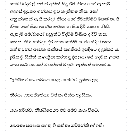
හැකි වරදවල් තමන් අතින් සිදු වීම නිසා හෝ ඇතැම්
අදහස් ඉටුකර ගන්නට ඉඩ නැතිකම නිසා හෝ
අනුන්ගෙන් ඇති කරදර නිසා හෝ ජීවත්වීමට මඟක් නැති
නිසා හෝ සිත දූෂණය කරගෙන සිය දිවි නසා ගනිති.
ඇතැම් මෝඩයෝ අනුන්ට රිදවීම පිණිස ද දිවි නසා
ගනිති. ඒවා සාවද්‍ය දිවි නසා ගැනීම් ය. එසේ දිවි නසා
ගන්නවුන්ට දෙවන ජාතියේ සුගතියේ ඉපදීමට ද දුෂ්කර ය.
දූෂිත වූ සිතින් කාලක්‍රියා කරන පුද්ගලයා ගේ දෙවන උපත
ගැන තථාගතයන් වහන්සේ වදාරා ඇත්තේ මෙසේ ය.
“ඉමම්හි වායං සමයෙ කාලං කයිරාථ පුග්ගලො;
නිරයං උපපජ්ජෙය්‍ය චිත්තං හිස්ස පදූසිතං.
යථා හරිත්වා නික්ඛිපෙය්‍ය එව මෙව තථා විධො;
චෙතො පදොස හෙතූ හි සත්තා ගච්ඡන්ති දුග්ගතිං”