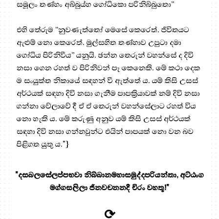
සමූලං තණ්හං අබ්බුය්හ ගෝධිකො පරිනිබ්බුතො”
එහි තේරුම “නුවණැත්තෝ මෙසේ කෙරෙත්. ජීවිතයට
ඇළුම් නො කෙරෙත්. මුල්සහිත තණ්හාව උපුටා දමා
ගෝධිය පිරිනිවීය” යනුයි. ඡන්න තෙරුන් වහන්සේ ද දිවි
නසා ගෙන රහත් ව පිරිනිවන් පෑ කෙනෙකි. මේ කථා දෙක
ම සංයුක්ත නිකායේ සඳහන් වී ඇත්තේ ය. යම් කිසි උසස්
අර්ථයක් සඳහා දිවි නසා ගැනීම පාපක්‍රියාවක් නම් දිවි නසා
ගන්නා වේලාවේ දී ඒ ඒ තෙරුන් වහන්සේලාට රහත් විය
නො හැකි ය. මේ කරුණු අනුව යම් කිසි උසස් අර්ථයක්
සඳහා දිවි නසා ගන්නවුන්ට එයින් පාපයක් නො වන බව
පිළිගත යුතු ය."}
"දසබලසේලප්පභවා නිබ්බානමහාසමුද්දපරියන්තා, අට්ඨංග
මග්ගසලිලා ජිනවචනනදී චිරං වහතූ!"
⟳