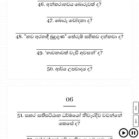
46. අන්තරාභවය බොරුවක් ද?
47. බොරු චෝදනා ද?
48. "නව අරහාදී බුදුගුණ" තේරුම් සහිතව දන්නවා ද?
49. ‘භාවනාවක් වැඩී අවසන්' ද?
50. ආර්ය උපවාදය ද?
06
51. සතර සතිපට්ඨාන ධර්මයෝ නිවැරදිව වඩන්නේ
කෙසේ ද?