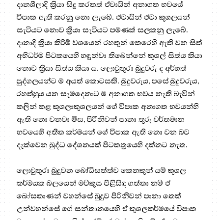
දානශීලාදි ක්‍රියා සිදු කරතත් ඒවායින් අනාගත භවයේ
විපාක ඇති කරනු නො ලැබේ. ඒවායින් ඒවා කුශලයන්
සැටියට නොව ක්‍රියා සැටියට පමණක් සලකනු ලැබේ.
දානාදි ක්‍රියා කිරීම් වශයෙන් රහතුන් කෙරෙහි ඇති වන සිත්
අභිධර්ම පිටකයෙහි හඳුන්වා තිබෙන්නේ කුශල් සිත්ය කියා
නොව ක්‍රියා සිත්ය කියා ය. ලොවුතුරා බුදුවරු ද අර්හත්
පුද්ගලයන්ට ම අයත් කොටසකි. බුදුවරුය, පසේ බුදුවරුය,
රහත්හුය යන සැමදෙනාට ම අනාගත භවය නැති බැවින්
කලින් කළ කුශලාකුශලයන් ගේ විපාක අනාගත භවයන්හි
ඇති නො වනවා මිස, පිරිනිවන් පානා තුරු වර්තමාන
භවයෙහි අතීත කර්මයන් ගේ විපාක ඇති නො වන බව
දැක්වෙන බුද්ධ දේශනයක් පිටකත්‍රයෙහි දක්නට නැත.
ලොවුතුරා බුදුවන බෝධිසත්ත්ව කෙනකුන් යම් කුශල
කර්මයක බලයෙන් මව්කුස පිළිසිඳ ගත්තා නම් ඒ
බෝසතාණන් වහන්සේ බුදුව පිරිනිවන් පානා තෙක්
උන්වහන්සේ ගේ සන්තානයෙහි ඒ කුශලකර්මයේ විපාක