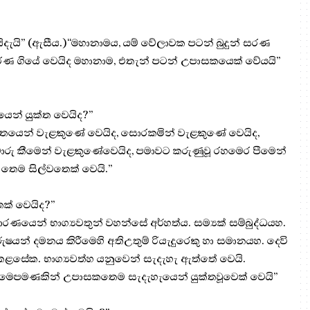
දැයි” (ඇසීය.)“මහානාමය, යම් වේලාවක පටන් බුදුන් සරණ
සරණ ගියේ වෙයිද මහානාම, එතැන් පටන් උපාසකයෙක් වේයයි”
න් යුක්ත වෙයිද?”
ාතයෙන් වැළකුණේ වෙයිද, සොරකමින් වැළකුණේ වෙයිද,
බොරු කීමෙන් වැළකුණේවෙයිද, පමාවට කරුණුවූ රහමෙර පීමෙන්
තෙම සිල්වතෙක් වෙයි.”
් වෙයිද?”
ෙන් භාග්‍යවතුන් වහන්සේ අර්හත්ය. සම්‍යක් සම්බුද්ධයහ.
ෂයන් දමනය කිරීමෙහි අතිඋතුම් රියැදුරෙකු හා සමානයහ. දෙවි
ොධ කළසේක. භාග්‍යවත්හ යනුවෙන් සැදැහැ ඇත්තේ වෙයි.
 මෙපමණකින් උපාසකතෙම සැදැහැයෙන් යුක්තවූවෙක් වෙයි”