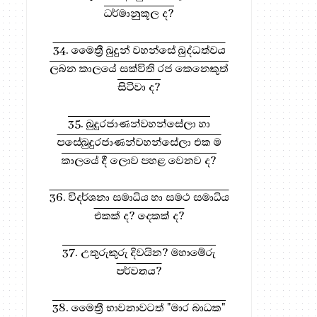
ධර්මානුකූල ද?
34. මෛත්‍රී බුදුන් වහන්සේ බුද්ධත්වය
ලබන කාලයේ සක්විති රජ කෙනෙකුත්
සිටිවා ද?
35. බුදුරජාණන්වහන්සේලා හා
පසේබුදුරජාණන්වහන්සේලා එක ම
කාලයේ දී ලොව පහළ වෙනව ද?
36. විදර්ශනා සමාධිය හා සමථ සමාධිය
එකක් ද? දෙකක් ද?
37. උතුරුකුරු දිවයින? මහාමේරු
පර්වතය?
38. මෛත්‍රී භාවනාවටත් "මාර බාධක"