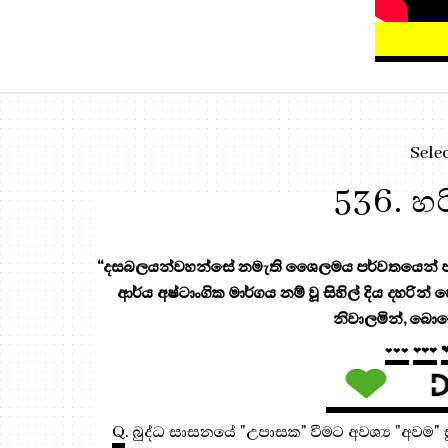
Sele
536. හ
“දසබලයන්වහන්සේ නමැති ශෛලමය පර්වතයෙන් පැන
ආර්ය අෂ්ටාංගික මාර්ගය නම් වූ සිහිල් දිය දහරින්
නිවාලමින්, බොහ
❤❤❤
❤❤❤
Q
. බුද්ධ සාසනයේ "උපාසක" වීමට අවශ්‍ය "අව