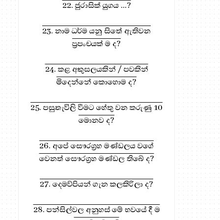
22. ජුරාසික් යුගය ...?
23. නාම ධර්ම යනු සිතේ ඇතිවන
ප්‍රපංචයක් ම ද?
ධර්ම දානය සඳහා, මෙතැන ඔබන්න!
24. කළ අකුසලයකින් / පවකින්
මිදෙන්නේ කොහොම ද?
25. පසුතැවිලි වීමට හේතු වන කරුණු 10
මොනව ද?
26. අපේ සෞරග්‍රහ මණ්ඩලය වගේ
වෙනත් සෞරග්‍රහ මණ්ඩල තිබේ ද?
27. දෙමව්පියන් ගැන කලකිරිලා ද?
28. පන්සිල්වල අනුහස් මේ භවයේ දී ම