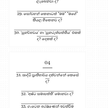
ලැබෙනවා ද?
29. සෝවහන් කෙනාටත් "මම" "මගේ"
කියල හිතෙනව ද?
30. ‘පුනර්භවය’ හා ‘පුනරුත්පත්තිය’ එකක්
ද? දෙකක් ද?
04
31. ඍද්ධි ප්‍රාතිහාර්ය දක්වන්නේ කෙසේ
ද?
32. 'අෂ්ට සමාපත්ති' මොනවා ද?
33. ගැටෙන අරමුණෙන් ඉවත්වීම