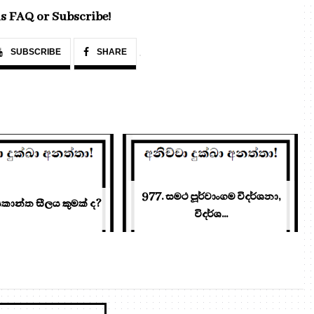
s FAQ or Subscribe!
SUBSCRIBE
SHARE
977. සමථ පූර්වාංගම විදර්ශනා,
යකාන්ත සීලය කුමක් ද?
විදර්ශ...