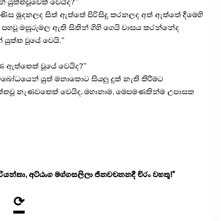
යුක්තවූවෙක් වෙයිද?”
ිස මුදනලද සිත් ඇත්තේ පිරිසිදු කරනලද අත් ඇත්තේ දීමෙහි
 පහවූ මසුරුමල ඇති සිතින් ගිහි ගෙයි වාසය කරන්නේද
ුක්ත වූයේ වෙයි.”
ඇත්තෙක් වූයේ වෙයිද?”
ෝධයෙන් යුත් මනාකොට සියලු දුක් නැති කිරීමට
 යුක්තවූ නැණවතෙක් වෙයිද, මහානාම, මෙපමණකින්ම උපාසක
යන්තා, අට්ඨංග මග්ගසලිලා ජිනවචනනදී චිරං වහතූ!"
⟳