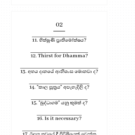
02
11. භික්ෂුණී ප්‍රාතිමෝක්ෂය?
12. Thirst for Dhamma?
13. අභය දානයේ ආනිශංස මොනවා ද?
14. "කාල සූත්‍රය" අපැහැදිලි ද?
15. "බුද්ධාගම" යනු කුමක් ද?
16. Is it necessary?
17. ඊළඟ භවයේ දී පිරිමියෙක් වෙන්න