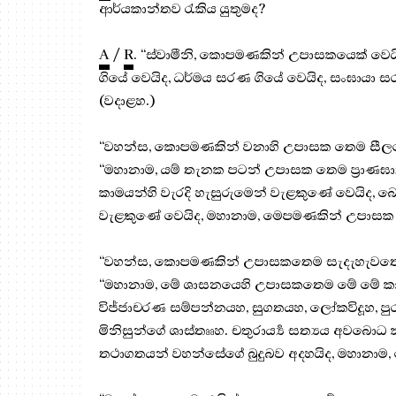
ආර්යකාන්තව රැකිය යුතුමද?
A
/
R
. “ස්වාමීනි, කොපමණකින් උපාසකයෙක් වෙයි
ගියේ වෙයිද, ධර්මය සරණ ගියේ වෙයිද, සංඝායා 
(වදාළහ.)
“වහන්ස, කොපමණකින් වනාහි උපාසක තෙම සීලයෙ
“මහානාම, යම් තැනක පටන් උපාසක තෙම ප්‍රාණඝ
කාමයන්හි වැරදි හැසුරුමෙන් වැළකුණේ වෙයිද, 
වැළකුණේ වෙයිද, මහානාම, මෙපමණකින් උපාසක 
“වහන්ස, කොපමණකින් උපාසකතෙම සැදැහැවතෙක
“මහානාම, මේ ශාසනයෙහි උපාසකතෙම මේ මේ කාරණය
විජ්ජාචරණ සම්පන්නයහ, සුගතයහ, ලෝකවිදූහ, පුරු
මිනිසුන්ගේ ශාස්තෲහ. චතුරාර්‍ය්‍ය සත්‍යය අවබ
තථාගතයන් වහන්සේගේ බුදුබව අදහයිද, මහානාම,