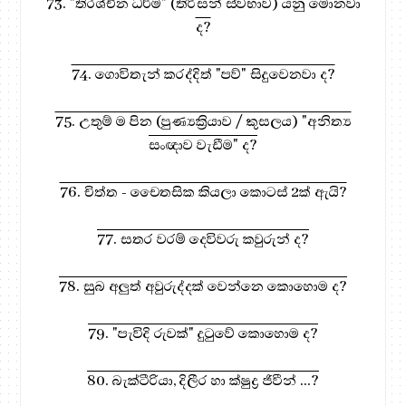
73. "තිරශ්චීන ධර්ම" (තිරිසන් ස්වභාව) යනු මොනවා
ද?
74. ගොවිතැන් කරද්දිත් "පව්" සිදුවෙනවා ද?
75. උතුම් ම පින (පුණ්‍යක්‍රියාව / කුසලය) "අනිත්‍ය
සංඥාව වැඩීම" ද?
76. චිත්ත - චෛතසික කියලා කොටස් 2ක් ඇයි?
77. සතර වරම් දෙවිවරු කවුරුන් ද?
78. සුබ අලුත් අවුරුද්දක් වෙන්නෙ කොහොම ද?
79. "පැවිදි රුවක්" දුටුවේ කොහොම ද?
80. බැක්ටීරියා, දිලීර හා ක්ෂුද්‍ර ජිවීන් ...?