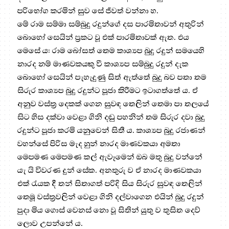
පරිභෝග කරමින් සුව සේ ජීවත් වන්නා හ.
මේ රාම සම්මා සම්බුදු රදුන්ගේ දස පාරමිතාවන් අතුරින්
බොහෝ සෙයින් ප්‍රකට වූ එක් පාරමිතාවක් ඇත. එය
මෙසේ ය: රාම බෝසත් තෙම කාශ්‍යප බුදු රදුන් සමයෙහි
නාරද නම් මාණවකයකු වී කාශ්‍යප සම්බුදු රදුන් දැක
බොහෝ සෙයින් පැහැදුණු සිත් ඇත්තේ බුදු බව පතා තම
සිරුර කාශ්‍යප බුදු රදුන්ට පූජා කිරීමට ඉටාගත්තේ ය. ඒ
අනුව වස්ත්‍ර දෙකක් ගෙන සුවඳ තෙලින් තෙමා පා තලයේ
සිට හිස දක්වා වෙළා ගිනි දඬු පහනින් තම සිරුර දවා බුදු
රදුන්ට පූජා කරමි යනුවෙන් සිතී ය. කාශ්‍යප බුදු රජාණන්
වහන්සේ පිරිස මැද හුන් නාරද මාණවකයා අමතා
මෙපමණ මෙපමණ කල් ඇවෑමෙන් ඔබ මතු බුදු වන්නේ
යැ යි විවරණ දුන් සේක. අනතුරු ව ඒ නාරද මාණවකයා
එක් රැයක දී තන් සිතාගත් පරිදි සිය සිරුර සුවඳ තෙලින්
තෙමූ වස්ත්‍රවලින් වෙළා ගිනි දල්වාගෙන එයින් බුදු රදුන්
පුදා මිය ගොස් වෙනස් නො වූ සිතින් යුතු ව තුසිත දෙව්
ලොව උපන්නේ ය.