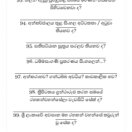
පිහිටවෙනවා ද?
94. අන්තර්ජාලය තුළ සිංහල අට්ටකතා / අටුවා
තියනව ද?
95. සතිපට්ඨාන සූත්‍රය සරලව තියනව ද?
96. ධම්මසංගණී ප්‍රකරණය සිංහලෙන්...?
97. අන්තරාභව? ගන්ධබ්බ අවධිය? තාවකාලික භව?
98. ත්‍රිපිටකය ග්‍රන්ථාරූඪ කරන සමයේ
රහතන්වහන්සේලා වැඩසිටි සේක් ද?
99. ශ්‍රී ලංකාවේ අවසාන මහ රහතන් වහන්සේ කවුරුන්
වූ සේක ද?