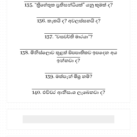
135. “ත්‍රිහේතුක ප්‍රතිසන්ධියක්" යනු කුමක් ද?
136. කැතයි ද? අවලස්සනයි ද?
137. “වසවර්ති මාරයා”?
138. මිනිස්ලොව තුළත් ඕපපාතිකව ඉපදෙන අය
ඉන්නවා ද?
139. මත්පැන් මිශ්‍ර නම්?
140. එච්චර ආනිසංශ ලැබෙනවා ද?