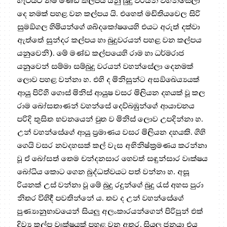
හැටියට නම් මණ්ඩ කල්පය යනු බුදු වරයන් වහන්සේලා
දෙ නමක් පහළ වන කල්පය යි. එහෙත් මඩිතියවෙල සිරි
සුමඞ්ගල හිමියන්ගේ ශබ්දකෝෂයෙහි එයට අරුත් දක්වා
ඇත්තේ සුන්දර කල්පය හා බුදුවරයන් පහළ වන කල්පය
යනුවෙනි). මේ මණ්ඩ කල්පයෙහි රාම හා ධර්මරාජ
යනුවෙන් සම්මා සම්බුදු වරයන් වහන්සේලා දෙනමක්
ලොව පහළ වන්නා හ. එහි ද මිනිසුන්ට අසඞ්ඛෙය්‍යයක්
ආයු පිරිහී ගොස් මිනිස් ආයුෂ වසර මිලියන දහයක් වූ කල
රාම බෝසතාණන් වහන්සේ දෙව්බඹුන්ගේ ආයාචනය
පරිදි තුසිත භවනයෙන් චුත ව මිනිස් ලොව උපදින්නා හ.
උන් වහන්සේගේ ආයු ප්‍රමාණය වසර මිලියන දහයකි. ගිහි
ගෙයි වසර නවදහසක් කල් වැස අභිනිෂ්ක්‍රමණය කරන්නා
වූ ඒ බෝසත් තෙම චන්දනසාර හෙවත් සඳුන්සාර වෘක්ෂය
බෝධිය කොට ගෙන බුද්ධත්වයට පත් වන්නා හ. අසූ
රියනක් උස් වන්නා වූ මේ බුදු රදුන්ගේ බුදු රැස් අහස පුරා
නිතර විහිදී පවතින්නේ ය. තව ද උන් වහන්සේගේ
පුණ්‍යානුභාවයෙන් සියලු අලංකාරයන්ගෙන් පිරිපුන් එක්
දිව්‍ය කල්ප වෘක්ෂයක් පහළ වන අතර, සියලු ජනයා එය