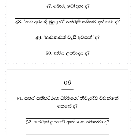
47. බොරු චෝදනා ද?
48. "නව අරහාදී බුදුගුණ" තේරුම් සහිතව දන්නවා ද?
49. ‘භාවනාවක් වැඩී අවසන්' ද?
50. ආර්ය උපවාදය ද?
06
51. සතර සතිපට්ඨාන ධර්මයෝ නිවැරදිව වඩන්නේ
කෙසේ ද?
52. කප්රුක් පූජාවේ ආනිශංස මොනවා ද?