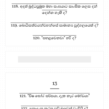
118. අදත් බුද්ධප්‍රමුක මහා සංඝයාට සාංඝික ලෙස දන්
දෙන්න හැකි ද?
119. බොධිසත්වයන්වහන්සේ සාමාන්‍ය පුද්ගලයෙක් ද?
120. "පහළවෙනවා" හරි ද?
13
121. "විෂ ඝෝර සර්පයා, දැක නෑර මෝඩයා"
122. නොදැන කරන පව් බලවත් වැඩියි ද?