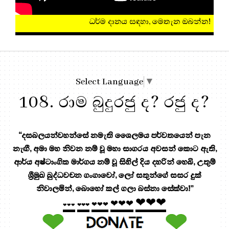
ධර්ම දානය සඳහා, මෙතැන ඔබන්න!
Select Language
▼
108. රාම බුදුරජු ද? රජු ද?
“දසබලයන්වහන්සේ නමැති ශෛලමය පර්වතයෙන් පැන
නැඟී, අමා මහ නිවන නම් වූ මහා සාගරය අවසන් කොට ඇති,
ආර්ය අෂ්ටාංගික මාර්ගය නම් වූ සිහිල් දිය දහරින් හෙබි, උතුම්
ශ්‍රීමුඛ බුද්ධවචන ගංගාවෝ, ලෝ සතුන්ගේ සසර දුක්
නිවාලමින්, බොහෝ කල් ගලා බස්නා සේක්වා!”
❤❤❤
❤❤❤
❤❤❤
❤❤❤
❤❤❤