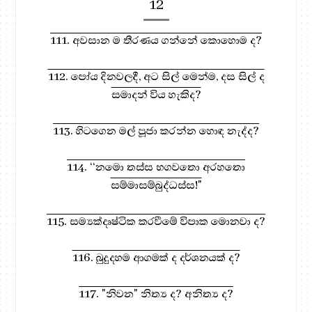
12
111. අවසාන ම තීරණය ගන්නේ කොහොම ද?
112. පෝය දිනවලදී, අට සිල් මෙන්ම, දස සිල් ද
සමාදන් විය හැකිද?
113. හිටගෙන මල් පූජා කරන්න හොඳ නැද්ද?
114. ‘‘නමො තස්ස භගවතො අරහතො
සම්මාසම්බුද්ධස්ස!"
115. සම්‍යක්දෘෂ්ටික කරවීමේ විපාක මොනවා ද?
116. බුදුදහම ආගමක් ද දර්ශනයක් ද?
117. "නිවන" නිත්‍ය ද? අනිත්‍ය ද?