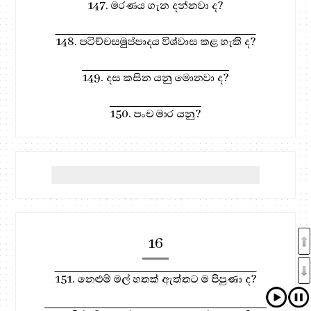
147. මරණය ගැන දන්නවා ද?
148. පටිච්චසමුප්පාදය විශ්වාස කළ හැකි ද?
149. දස කසින යනු මොනවා ද?
150. පංච මාර යනු?
16
151. නෙළුම් මල් හතක් ඇත්තට ම පිපුණා ද?