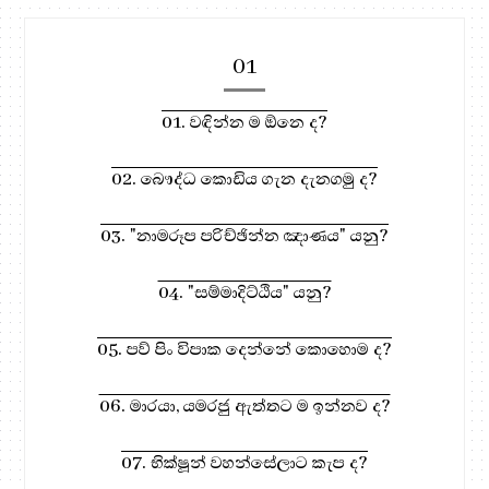
01
01. වඳින්න ම ඕනෙ ද?
02. බෞද්ධ කොඩිය ගැන දැනගමු ද?
03. "නාමරූප පරිච්ඡින්න ඤාණය" යනු?
04. "සම්මාදිට්ඨිය" යනු?
05. පව් පිං විපාක දෙන්නේ කොහොම ද?
06. මාරයා, යමරජු ඇත්තට ම ඉන්නව ද?
07. භික්ෂූන් වහන්සේලාට කැප ද?