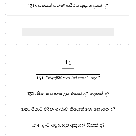
130. බඹයක් පමණ ශරීරය තුළ දෙයක් ද?
14
131. "සීලබ්බතපරාමාසය" යනු?
132. පින සහ කුසලය එකක් ද? දෙකක් ද?
133. පියාට වදින ගාථාව තියෙන්නෙ කොහෙ ද?
134. දැඩි අප්‍රසාදය අකුසල් සිතක් ද?