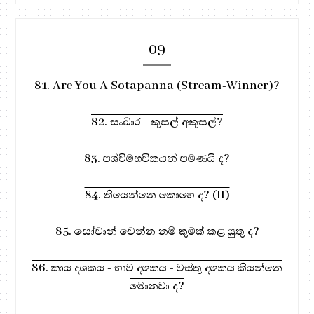
09
81. Are You A Sotapanna (Stream-Winner)?
82. සංඛාර - කුසල් අකුසල්?
83. පශ්චිමභවිකයන් පමණයි ද?
84. තියෙන්නෙ කොහෙ ද? (II)
85. සෝවාන් වෙන්න නම් කුමක් කළ යුතු ද?
86. කාය දශකය - භාව දශකය - වස්තු දශකය කියන්නෙ
මොනවා ද?