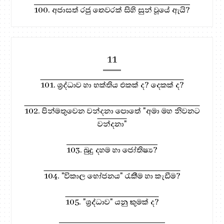
100. අජාසත් රජු තෙවරක් සිහි සුන් වූයේ ඇයි?
11
101. ශ්‍රද්ධාව හා භක්තිය එකක් ද? දෙකක් ද?
102. පින්මතුවෙන වන්දනා පොතේ "අමා මහ නිවනට
වන්දනා"
103. බුදු දහම හා ජෝතිෂ්‍ය?
104. "විකාල භෝජනය" රැකීම හා කැඩීම?
105. "ශ්‍රද්ධාව" යනු කුමක් ද?