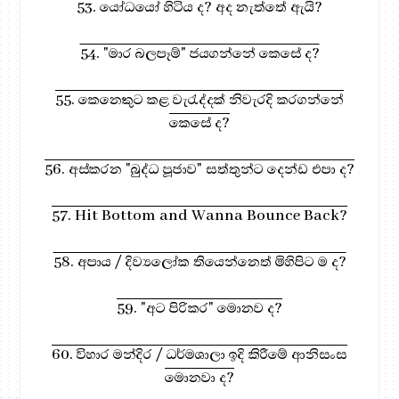
53. යෝධයෝ හිටිය ද? අද නැත්තේ ඇයි?
54. "මාර බලපෑම්" ජයගන්නේ කෙසේ ද?
55. කෙනෙකුට කළ වැරැද්දක් නිවැරදි කරගන්නේ
කෙසේ ද?
56. අස්කරන "බුද්ධ පූජාව" සත්තුන්ට දෙන්ඩ එපා ද?
57. Hit Bottom and Wanna Bounce Back?
58. අපාය / දිව්‍යලෝක තියෙන්නෙත් මිහිපිට ම ද?
59. "අට පිරිකර" මොනව ද?
60. විහාර මන්දිර / ධර්මශාලා ඉදි කිරීමේ ආනිසංස
මොනවා ද?