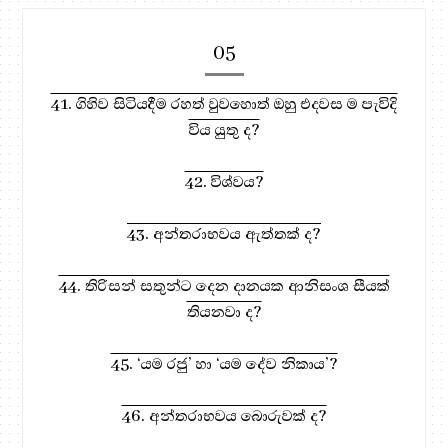
05
41. ගිහිව සිටියදීම රහත් වුවහොත් ඔහු එදවස ම පැවිදි
විය යුතු ද?
42. විශ්වය?
43. අන්තරාභවය ඇත්තක් ද?
44. තිරිසන් සතුන්ට දෙන දානයක ආනිසංශ සීයක්
තියනවා ද?
45. ‘යම රජු’ හා ‘යම දේව නිකාය’?
46. අන්තරාභවය බොරුවක් ද?