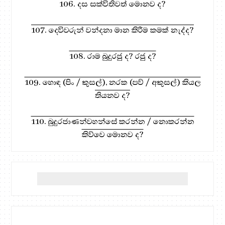
106. දස සක්විතිවත් මොනව ද?
107. දෙවිවරුන් වන්දනා මාන කිරීම කමක් නැද්ද?
108. රාම බුදුරජු ද? රජු ද?
109. හොඳ (පිං / කුසල්), නරක (පව් / අකුසල්) කියල
තියනව ද?
110. බුදුරජාණන්වහන්සේ කරන්න / නොකරන්න
කිව්වෙ මොනව ද?