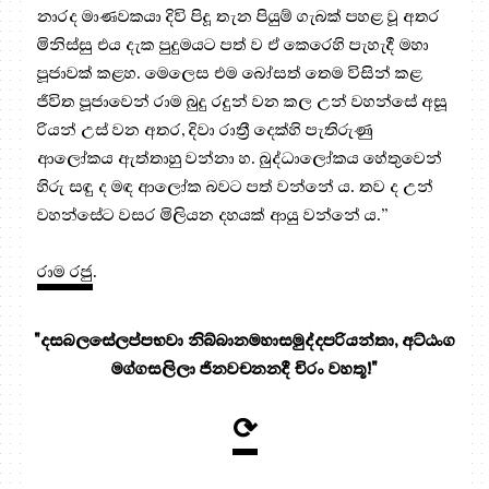
නාරද මාණවකයා දිවි පිදූ තැන පියුම් ගැබක් පහළ වූ අතර
මිනිස්සු එය දැක පුදුමයට පත් ව ඒ කෙරෙහි පැහැදී මහා
පූජාවක් කළහ. මෙලෙස එම බෝසත් තෙම විසින් කළ
ජීවිත පූජාවෙන් රාම බුදු රදුන් වන කල උන් වහන්සේ අසූ
රියන් උස් වන අතර, දිවා රාත්‍රී දෙක්හි පැතිරුණු
ආලෝකය ඇත්තාහු වන්නා හ. බුද්ධාලෝකය හේතුවෙන්
හිරු සඳු ද මඳ ආලෝක බවට පත් වන්නේ ය. තව ද උන්
වහන්සේට වසර මිලියන දහයක් ආයු වන්නේ ය.”
රාම රජු
.
"දසබලසේලප්පභවා නිබ්බානමහාසමුද්දපරියන්තා, අට්ඨංග
මග්ගසලිලා ජිනවචනනදී චිරං වහතූ!"
⟳