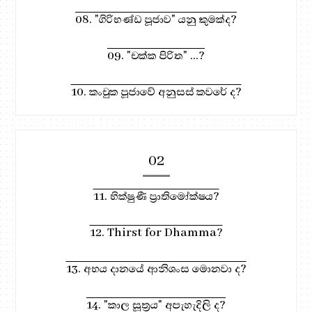
08. "ගිරිභණ්ඩ පූජාව" යනු කුමක්ද?
09. "චක්ක පිරිත" ...?
10. කංචුක පූජාවේ අනුසස් කවරේ ද?
02
11. භික්ෂුණී ප්‍රාතිමෝක්ෂය?
12. Thirst for Dhamma?
13. අභය දානයේ ආනිශංස මොනවා ද?
14. "කාල සූත්‍රය" අපැහැදිලි ද?