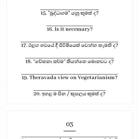
15. "බුද්ධාගම" යනු කුමක් ද?
16. Is it necessary?
17. ඊළඟ භවයේ දී පිරිමියෙක් වෙන්න කැමති ද?
18. “චේතනා කර්ම” කියන්නෙ මොනවට ද?
19. Theravada view on Vegetarianism?
20. ඉහළ ම පින / කුසලය කුමක් ද?
03