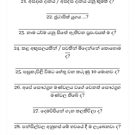
21. අසදෘශ දානය / අසදිස දානය යනු කුමක් ද?
22. ජුරාසික් යුගය ...?
23. නාම ධර්ම යනු සිතේ ඇතිවන ප්‍රපංචයක් ම ද?
24. කළ අකුසලයකින් / පවකින් මිදෙන්නේ කොහොම
ද?
25. පසුතැවිලි වීමට හේතු වන කරුණු 10 මොනව ද?
26. අපේ සෞරග්‍රහ මණ්ඩලය වගේ වෙනත් සෞරග්‍රහ
මණ්ඩල තිබේ ද?
27. දෙමව්පියන් ගැන කලකිරිලා ද?
28. පන්සිල්වල අනුහස් මේ භවයේ දී ම ලැබෙනවා ද?