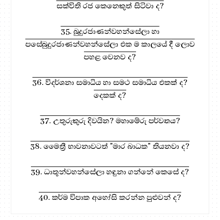
සක්විති රජ කෙනෙකුත් සිටිවා ද?
35. බුදුරජාණන්වහන්සේලා හා
පසේබුදුරජාණන්වහන්සේලා එක ම කාලයේ දී ලොව
පහළ වෙනව ද?
36. විදර්ශනා සමාධිය හා සමථ සමාධිය එකක් ද?
දෙකක් ද?
37. උතුරුකුරු දිවයින? මහාමේරු පර්වතය?
38. මෛත්‍රී භාවනාවටත් "මාර බාධක" තියනවා ද?
39. ධාතූන්වහන්සේලා හඳුනා ගන්නේ කෙසේ ද?
40. කර්ම විපාක අහෝසි කරන්න පුළුවන් ද?