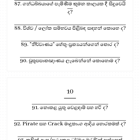
87. ගන්ධබ්බයාගේ පැමිණීම කුමන කාලයක දී සිදුවෙයි
ද?
88. විශ්ව / ලෝක සම්භවය පිළිබඳ සඳහන් කොහෙ ද?
89. "නිර්වාණය" හේතු-ප්‍රත්‍යයන්ගෙන් තොර ද?
90. චුතූපපාතඤාණය ලැබෙන්නේ කොහොම ද?
10
91. නොකළ යුතු වෙළඳාම් පහ හරි ද?
92. Pirate සහ Crack මෘදුකාංග ආදිය හොරකමක් ද?
93. කලින් ඇසූ/පුරුදුකළ ධර්මය මරණින් පස්සෙත්