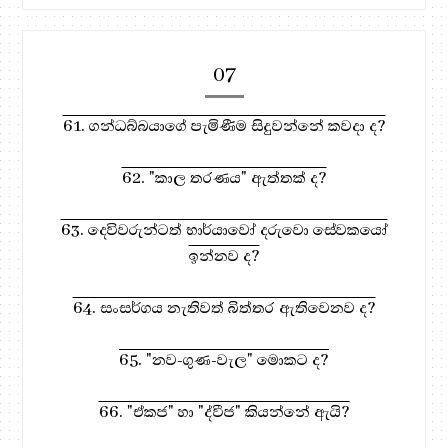
07
61. ගන්ධබ්බයාගේ පැමිණීම සිදුවන්නේ කවදා ද?
62. "කාල තරණය" ඇත්තක් ද?
63. දෙවිවරුන්ටත් භාර්යාවෝ දරුවො සේවකයෝ
ඉන්නව ද?
64. සංසර්ගය නැතිවත් බිත්තර ඇතිවෙනව ද?
65. "නව-ගුණ-වැල" මොකට ද?
66. "ඒකජ" හා "ද්වීජ" කියන්නේ ඇයි?