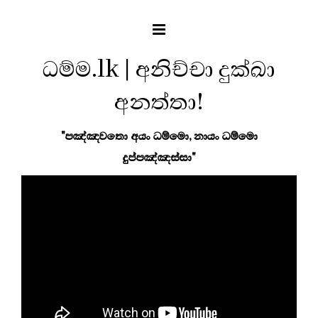
ධම්ම.lk | අනිච්චා දුක්ඛා
අනත්තා!
"පඤ්ඤවතො අයං ධම්මො, නායං ධම්මො
දුප්පඤ්ඤස්සා"