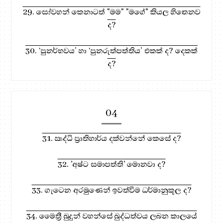
29. සෝවහන් කෙනාටත් "මම" "මගේ" කියල හිතෙනව
ද?
30. ‘පුනර්භවය’ හා ‘පුනරුත්පත්තිය’ එකක් ද? දෙකක්
ද?
04
31. ඍද්ධි ප්‍රාතිහාර්ය දක්වන්නේ කෙසේ ද?
32. 'අෂ්ට සමාපත්ති' මොනවා ද?
33. ගැටෙන අරමුණෙන් ඉවත්වීම ධර්මානුකූල ද?
34. මෛත්‍රී බුදුන් වහන්සේ බුද්ධත්වය ලබන කාලයේ