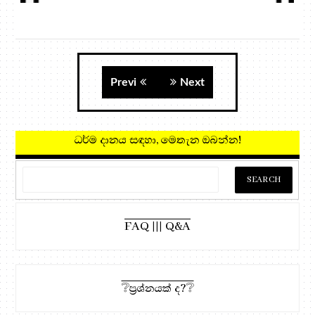
Previ
Next
ධර්ම දානය සඳහා, මෙතැන ඔබන
FAQ ||| Q&A
❔ප්‍රශ්නයක් ද?❔