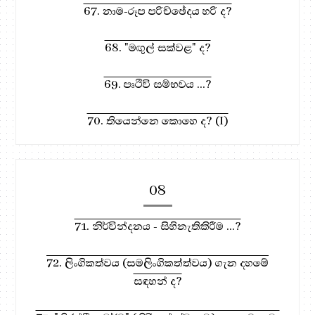
67. නාම-රූප පරිච්ඡේදය හරි ද?
68. "මඟුල් සක්වළ" ද?
69. පෘථිවි සම්භවය ...?
70. තියෙන්නෙ කොහෙ ද? (I)
08
71. නිර්වින්දනය - සිහිනැතිකිරීම ...?
72. ලිංගිකත්වය (සමලිංගිකත්ත්වය) ගැන දහමේ
සඳහන් ද?