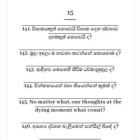
15
141. විපාකයකුත් නෙවෙයි විපාක දෙන ස්වභාව
දහමකුත් නෙවෙයි ද?
142. මුල ඉඳලා ම භාවනා කරන්නේ කොහොම ද?
143. ආදීනව මෙනෙහි කිරීම ධර්මානුකූල ද?
144. චින්තනයෙන් එහා තියෙන්නේ කුමක් ද?
145. No matter what, our thoughts at the
dying moment what count?
146. අසභ්‍ය දර්ශන බැලීමෙන් පන්සිල් බිඳේ ද?