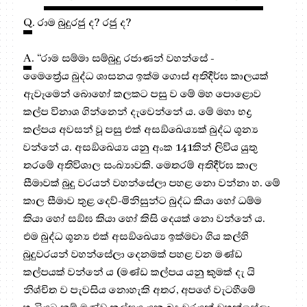
Q
. රාම බුදුරජු ද? රජු ද?
A
. “රාම සම්මා සම්බුදු රජාණන් වහන්සේ -
මෛත්‍රේය බුද්ධ ශාසනය ඉක්ම ගොස් අතිදීර්ඝ කාලයක්
ඇවෑමෙන් බොහෝ කලකට පසු ව මේ මහ පොළොව
කල්ප විනාශ ගින්නෙන් දැවෙන්නේ ය. මේ මහා භද්‍ර
කල්පය අවසන් වූ පසු එක් අසඞ්ඛෙය්‍යක් බුද්ධ ශූන්‍ය
වන්නේ ය. අසඞ්ඛෙය්‍ය යනු අංක 141කින් ලිවිය යුතු
තරමේ අතිවිශාල සංඛ්‍යාවකි. මෙතරම් අතිදීර්ඝ කාල
සීමාවක් බුදු වරයන් වහන්සේලා පහළ නො වන්නා හ. මේ
කාල සීමාව තුළ දෙව්-මිනිසුන්ට බුද්ධ කියා හෝ ධම්ම
කියා හෝ සඞ්ඝ කියා හෝ කිසි දෙයක් නො වන්නේ ය.
එම බුද්ධ ශූන්‍ය එක් අසඞ්ඛෙය්‍ය ඉක්මවා ගිය කල්හි
බුදුවරයන් වහන්සේලා දෙනමක් පහළ වන මණ්ඩ
කල්පයක් වන්නේ ය (මණ්ඩ කල්පය යනු කුමක් දැ යි
නිශ්චිත ව පැවසිය නොහැකි අතර, අපගේ වැටහීමේ