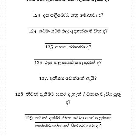
123. දස පළිබෝධ යනු මොනවා ද?
124. කර්ම-කර්ම ඵල අදහන්න ම ඕන ද?
125. පසඟ මොනවා ද?
126. රූප කලාපයක් යනු කුමක් ද?
127. අනිත්‍ය වෙන්නේ ඇයි?
128. නිවන් දැකීමට සතර දැහැන් / ධ්‍යාන වැඩිය යුතු
ද?
129. නිවන් දැකීම නිසා කවදා හෝ ලෝකය
සත්ත්වයන්ගෙන් හිස් වෙනවා ද?