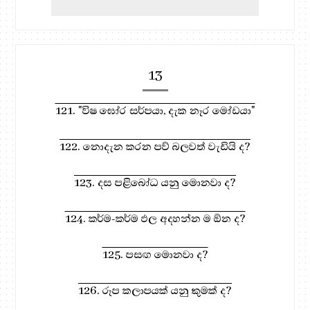
13
121. "විෂ ඝෝර සර්පයා, දැක නෑර මෝඩයා"
122. නොදැන කරන පව් බලවත් වැඩියි ද?
123. දස පළිබෝධ යනු මොනවා ද?
124. කර්ම-කර්ම ඵල අදහන්න ම ඕන ද?
125. පසඟ මොනවා ද?
126. රූප කලාපයක් යනු කුමක් ද?