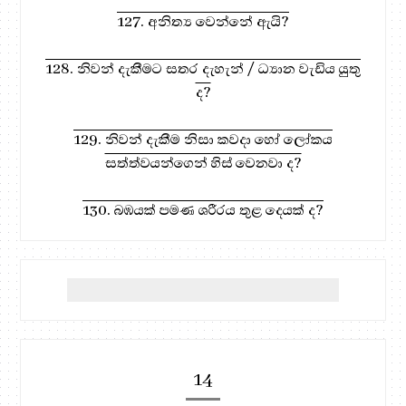
127. අනිත්‍ය වෙන්නේ ඇයි?
128. නිවන් දැකීමට සතර දැහැන් / ධ්‍යාන වැඩිය යුතු
ද?
129. නිවන් දැකීම නිසා කවදා හෝ ලෝකය
සත්ත්වයන්ගෙන් හිස් වෙනවා ද?
130. බඹයක් පමණ ශරීරය තුළ දෙයක් ද?
14