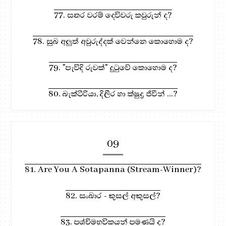
77. සතර වරම් දෙවිවරු කවුරුන් ද?
78. සුබ අලුත් අවුරුද්දක් වෙන්නෙ කොහොම ද?
79. "පැවිදි රුවක්" දුටුවේ කොහොම ද?
80. බැක්ටීරියා, දිලීර හා ක්ෂුද්‍ර ජිවීන් ...?
09
81. Are You A Sotapanna (Stream-Winner)?
82. සංඛාර - කුසල් අකුසල්?
83. පශ්චිමභවිකයන් පමණයි ද?