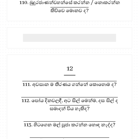
110. බුදුරජාණන්වහන්සේ කරන්න / නොකරන්න
කිව්වෙ මොනව ද?
12
111. අවසාන ම තීරණය ගන්නේ කොහොම ද?
112. පෝය දිනවලදී, අට සිල් මෙන්ම, දස සිල් ද
සමාදන් විය හැකිද?
113. හිටගෙන මල් පූජා කරන්න හොඳ නැද්ද?