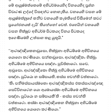
මේ ආයුෂ්මත්තෙමේ අභිධර්මයෙහිද විනයෙහිද ප්‍රශ්න
විචාරණ ලද්දේ විසඳන්ට නොහැකිය. වනයෙහි වසන මේ
ආයුෂ්මත්හුගේ තනිව වනයෙහි කැමතිසේ විසීමෙන් කවර
ප්‍රයෝජනයක් දැයි’ කියන්නෝ වෙත්. එහෙයින් වනයෙහි
වසන භික්ෂුව අභිධර්ම පිටකයද විනය පිටකයද
ඉගෙණීමෙහි උත්සාහ කළ යුතුයි."
‘‘ආරඤ්ඤිකෙනාවුසො, භික්ඛුනා අභිධම්මෙ අභිවිනයෙ
යොගො කරණීයො. සන්තාවුසො, ආරඤ්ඤිකං භික්ඛුං
අභිධම්මෙ අභිවිනයෙ පඤ්හං පුච්ඡිතාරො. සචෙ,
ආවුසො, ආරඤ්ඤිකො භික්ඛු අභිධම්මෙ අභිවිනයෙ
පඤ්හං පුට්ඨො න සම්පායති, තස්ස භවන්ති වත්තාරො.
‘කිං පනිමස්සායස්මතො ආරඤ්ඤිකස්ස එකස්සාරඤ්ඤෙ
සෙරිවිහාරෙන යො අයමායස්මා අභිධම්මෙ අභිවිනයෙ
පඤ්හං පුට්ඨො න සම්පායතී’ති - තස්ස භවන්ති
වත්තාරො. තස්මා ආරඤ්ඤිකෙන භික්ඛුනා අභිධම්මෙ
අභිවිනයෙ යොගො කරණීයො."