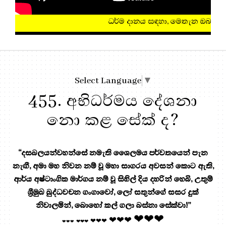
ධර්ම දානය සඳහා, මෙතැන ඔබන්න!
Select Language
▼
455. අභිධර්මය දේශනා
නො කළ සේක් ද?
“දසබලයන්වහන්සේ නමැති ශෛලමය පර්වතයෙන් පැන
නැඟී, අමා මහ නිවන නම් වූ මහා සාගරය අවසන් කොට ඇති,
ආර්ය අෂ්ටාංගික මාර්ගය නම් වූ සිහිල් දිය දහරින් හෙබි, උතුම්
ශ්‍රීමුඛ බුද්ධවචන ගංගාවෝ, ලෝ සතුන්ගේ සසර දුක්
නිවාලමින්, බොහෝ කල් ගලා බස්නා සේක්වා!”
❤❤❤
❤❤❤
❤❤❤
❤❤❤
❤❤❤