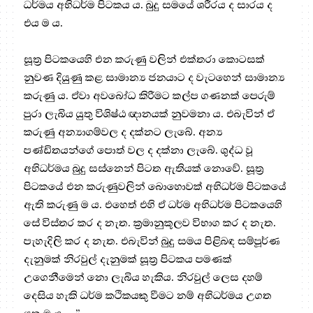
ධර්මය අභිධර්ම පිටකය ය. බුදු සමයේ ශරීරය ද සාරය ද
එය ම ය.
සූත්‍ර‍ පිටකයෙහි එන කරුණු වලින් එක්තරා කොටසක්
නුවණ දියුණු කළ සාමාන්‍ය ජනයාට ද වැටහෙන් සාමාන්‍ය
කරුණු ය. ඒවා අවබෝධ කිරීමට කල්ප ගණනක් පෙරුම්
පුරා ලැබිය යුතු විශිෂ්ඨ ඥානයක් නුවමනා ය. එබැවින් ඒ
කරුණු අන්‍යාගම්වල ද දක්නට ලැබේ. අන්‍ය
පණ්ඩිතයන්ගේ පොත් වල ද දක්නා ලැබේ. ශුද්ධ වූ
අභිධර්මය බුදු සස්නෙන් පිටත ඇතියක් නොවේ. සූත්‍ර‍
පිටකයේ එන කරුණුවලින් බොහොවක් අභිධර්ම පිටකයේ
ඇති කරුණු ම ය. එහෙත් එහි ඒ ධර්ම අභිධර්ම පිටකයෙහි
සේ විස්තර කර ද නැත. ක්‍ර‍මානුකූලව විභාග කර ද නැත.
පැහැදිලි කර ද නැත. එබැවින් බුදු සමය පිළිබඳ සම්පූර්ණ
දැනුමක් නිරවුල් දැනුමක් සූත්‍ර‍ පිටකය පමණක්
උගෙනීමෙන් නො ලැබිය හැකිය. නිරවුල් ලෙස දහම්
දෙසිය හැකි ධර්ම කථිකයකු වීමට නම් අභිධර්මය උගත