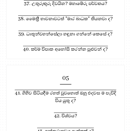
37. උතුරුකුරු දිවයින? මහාමේරු පර්වතය?
38. මෛත්‍රී භාවනාවටත් "මාර බාධක" තියනවා ද?
39. ධාතූන්වහන්සේලා හඳුනා ගන්නේ කෙසේ ද?
40. කර්ම විපාක අහෝසි කරන්න පුළුවන් ද?
05
41. ගිහිව සිටියදීම රහත් වුවහොත් ඔහු එදවස ම පැවිදි
විය යුතු ද?
42. විශ්වය?
43. අන්තරාභවය ඇත්තක් ද?