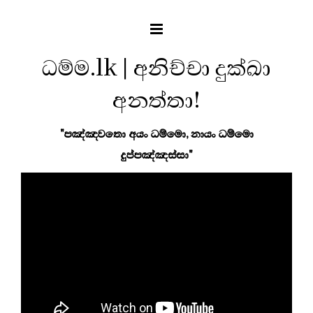
ධම්ම.lk | අනිච්චා දුක්ඛා
අනත්තා!
"පඤ්ඤවතො අයං ධම්මො, නායං ධම්මො
දුප්පඤ්ඤස්සා"