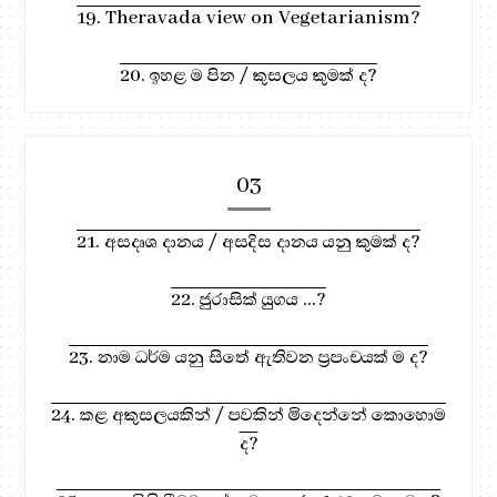
19. Theravada view on Vegetarianism?
20. ඉහළ ම පින / කුසලය කුමක් ද?
03
21. අසදෘශ දානය / අසදිස දානය යනු කුමක් ද?
22. ජුරාසික් යුගය ...?
23. නාම ධර්ම යනු සිතේ ඇතිවන ප්‍රපංචයක් ම ද?
24. කළ අකුසලයකින් / පවකින් මිදෙන්නේ කොහොම
ද?