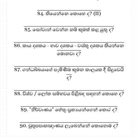
84. තියෙන්නෙ කොහෙ ද? (II)
85. සෝවාන් වෙන්න නම් කුමක් කළ යුතු ද?
86. කාය දශකය - භාව දශකය - වස්තු දශකය කියන්නෙ
මොනවා ද?
87. ගන්ධබ්බයාගේ පැමිණීම කුමන කාලයක දී සිදුවෙයි
ද?
88. විශ්ව / ලෝක සම්භවය පිළිබඳ සඳහන් කොහෙ ද?
89. "නිර්වාණය" හේතු-ප්‍රත්‍යයන්ගෙන් තොර ද?
90. චුතූපපාතඤාණය ලැබෙන්නේ කොහොම ද?