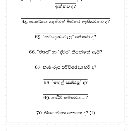
ඉන්නව ද?
64. සංසර්ගය නැතිවත් බිත්තර ඇතිවෙනව ද?
65. "නව-ගුණ-වැල" මොකට ද?
66. "ඒකජ" හා "ද්වීජ" කියන්නේ ඇයි?
67. නාම-රූප පරිච්ඡේදය හරි ද?
68. "මඟුල් සක්වළ" ද?
69. පෘථිවි සම්භවය ...?
70. තියෙන්නෙ කොහෙ ද? (I)