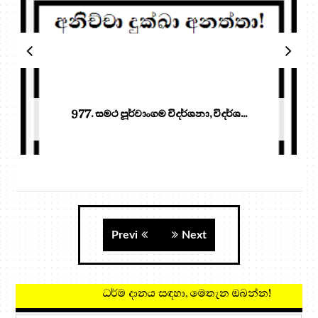
977. සමථ පූර්වාංගම විදර්ශනා, විදර්ශ...
Previ
Next
ධර්ම දානය සඳහා, මෙතැන ඔබන්න!