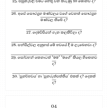
25. පසුතැවිලි වීමට හේතු වන කරුණු 10 මොනව ද?
26. අපේ සෞරග්‍රහ මණ්ඩලය වගේ වෙනත් සෞරග්‍රහ
මණ්ඩල තිබේ ද?
27. දෙමව්පියන් ගැන කලකිරිලා ද?
28. පන්සිල්වල අනුහස් මේ භවයේ දී ම ලැබෙනවා ද?
29. සෝවහන් කෙනාටත් "මම" "මගේ" කියල හිතෙනව
ද?
30. ‘පුනර්භවය’ හා ‘පුනරුත්පත්තිය’ එකක් ද? දෙකක්
ද?
04