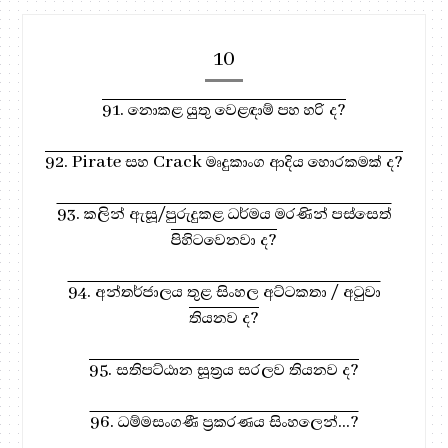
10
91. නොකළ යුතු වෙළඳාම් පහ හරි ද?
92. Pirate සහ Crack මෘදුකාංග ආදිය හොරකමක් ද?
93. කලින් ඇසූ/පුරුදුකළ ධර්මය මරණින් පස්සෙත්
පිහිටවෙනවා ද?
94. අන්තර්ජාලය තුළ සිංහල අට්ටකතා / අටුවා
තියනව ද?
95. සතිපට්ඨාන සූත්‍රය සරලව තියනව ද?
96. ධම්මසංගණී ප්‍රකරණය සිංහලෙන්...?