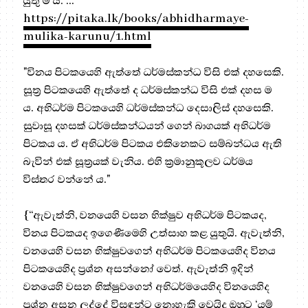
යුතු ම ය. …”
https://pitaka.lk/books/abhidharmaye-
mulika-karunu/1.html
"විනය පිටකයෙහි ඇත්තේ ධර්මස්කන්ධ විසි එක් දහසෙකි.
සූත්‍ර‍ පිටකයෙහි ඇත්තේ ද ධර්මස්කන්ධ විසි එක් දහස ම
ය. අභිධර්ම පිටකයෙහි ධර්මස්කන්ධ දෙසාලිස් දහසෙකි.
සුවාසූ දහසක් ධර්මස්කන්ධයන් ගෙන් බාගයක් අභිධර්ම
පිටකය ය. ඒ අභිධර්ම පිටකය එකිනෙකට සම්බන්ධය ඇති
බැවින් එක් සූත්‍ර‍යක් වැනිය. එහි ක්‍ර‍මානුකූලව ධර්මය
විස්තර වන්නේ ය."
{“ඇවැත්නි, වනයෙහි වසන භික්ෂුව අභිධර්ම පිටකයද,
විනය පිටකයද ඉගෙණීමෙහි උත්සාහ කළ යුතුයි. ඇවැත්නි,
වනයෙහි වසන භික්ෂුවගෙන් අභිධර්ම පිටකයෙහිද විනය
පිටකයෙහිද ප්‍රශ්න අසන්නෝ වෙත්. ඇවැත්නි ඉදින්
වනයෙහි වසන භික්ෂුවගෙන් අභිධර්මයෙහිද විනයෙහිද
ප්‍රශ්න අසන ලද්දේ විසඳන්ට නොහැකි වෙයිද ඔහුට ‘යම්