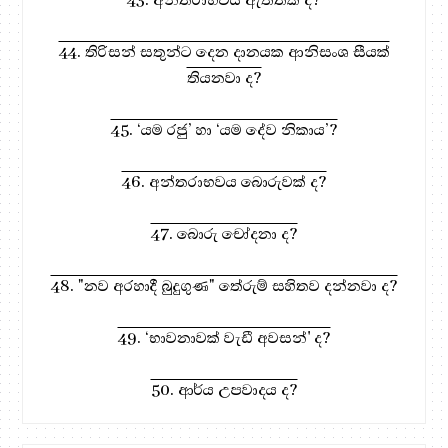
44. තිරිසන් සතුන්ට දෙන දානයක ආනිසංශ සීයක්
තියනවා ද?
45. ‘යම රජු’ හා ‘යම දේව නිකාය’?
46. අන්තරාභවය බොරුවක් ද?
47. බොරු චෝදනා ද?
48. "නව අරහාදී බුදුගුණ" තේරුම් සහිතව දන්නවා ද?
49. ‘භාවනාවක් වැඩී අවසන්' ද?
50. ආර්ය උපවාදය ද?