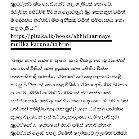
බුදුවරුන්ට මිස සෙස්සන්ට කළ හැකියක් නො වේ.
එබැවින් අභිධර්ම පිටකය ලොව්තුරා බුදු කෙනකුන් විසින්
ම දේශනය කරනවා මිස අනිකකු විසින් සම්පාදනය නො
කළ හැකි ය.”
https://pitaka.lk/books/abhidharmaye-
mulika-karunu/12.html
“ඥෙය සාගර පාරගත වූ මහා කාරුණික වූ අප බුදුරජාණන්
වහන්සේ විසින් පරම සූක්ෂම පරම ගම්භිර චිත්ත
චෛතසිකාදි පරමාර්ථ ධර්මයන් ගේ තතු ලොවට හෙළි
කරනු පිණිස දේශනය කළ විශිෂ්ඨ ධර්මය අභිධර්ම පිටකය
ය. පරම ගම්භිර පරමාර්ථ ධර්මයන් ස්වශක්තියෙන්
තත්ත්වාකාරයෙන් අවබෝධ කොට දේශනය කිරීමට සමත්
වන්නෝ අතිදීර්ඝ කාලයක් මුළුල්ලෙහි රැස් කළ පාරමිතා
කුශල බලයෙන් ලත් සර්වඥතාඥානය ඇති ලොව්තුරා
බුදුවරයෝ ය. සේසසෝ එයට සමත් නොවන්නාහ.
බුදුවරයන් ලොව පහළ වීමෙන් ලෝකයට ලැබෙන විශිෂ්ඨ