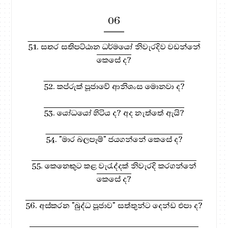
06
51. සතර සතිපට්ඨාන ධර්මයෝ නිවැරදිව වඩන්නේ
කෙසේ ද?
52. කප්රුක් පූජාවේ ආනිශංස මොනවා ද?
53. යෝධයෝ හිටිය ද? අද නැත්තේ ඇයි?
54. "මාර බලපෑම්" ජයගන්නේ කෙසේ ද?
55. කෙනෙකුට කළ වැරැද්දක් නිවැරදි කරගන්නේ
කෙසේ ද?
56. අස්කරන "බුද්ධ පූජාව" සත්තුන්ට දෙන්ඩ එපා ද?