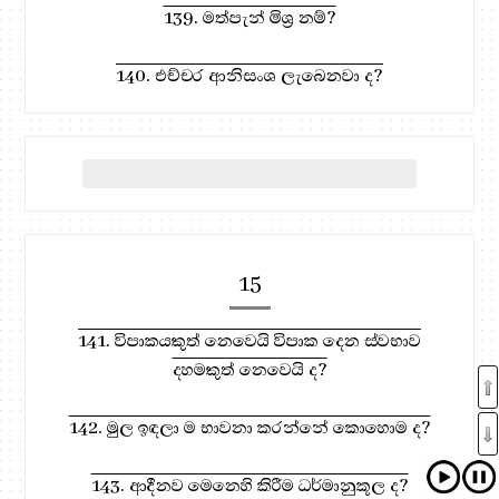
139. මත්පැන් මිශ්‍ර නම්?
140. එච්චර ආනිසංශ ලැබෙනවා ද?
15
141. විපාකයකුත් නෙවෙයි විපාක දෙන ස්වභාව
දහමකුත් නෙවෙයි ද?
142. මුල ඉඳලා ම භාවනා කරන්නේ කොහොම ද?
143. ආදීනව මෙනෙහි කිරීම ධර්මානුකූල ද?