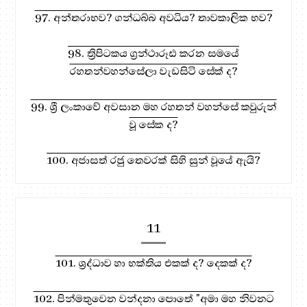
97. අන්තරාභව? ගන්ධබ්බ අවධිය? තාවකාලික භව?
98. ත්‍රිපිටකය ග්‍රන්ථාරූඪ කරන සමයේ
රහතන්වහන්සේලා වැඩසිටි සේක් ද?
99. ශ්‍රී ලංකාවේ අවසාන මහ රහතන් වහන්සේ කවුරුන්
වූ සේක ද?
100. අජාසත් රජු තෙවරක් සිහි සුන් වූයේ ඇයි?
11
101. ශ්‍රද්ධාව හා භක්තිය එකක් ද? දෙකක් ද?
102. පින්මතුවෙන වන්දනා පොතේ "අමා මහ නිවනට