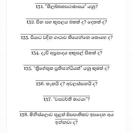
131. "සීලබ්බතපරාමාසය" යනු?
132. පින සහ කුසලය එකක් ද? දෙකක් ද?
133. පියාට වදින ගාථාව තියෙන්නෙ කොහෙ ද?
134. දැඩි අප්‍රසාදය අකුසල් සිතක් ද?
135. “ත්‍රිහේතුක ප්‍රතිසන්ධියක්" යනු කුමක් ද?
136. කැතයි ද? අවලස්සනයි ද?
137. “වසවර්ති මාරයා”?
138. මිනිස්ලොව තුළත් ඕපපාතිකව ඉපදෙන අය
ඉන්නවා ද?