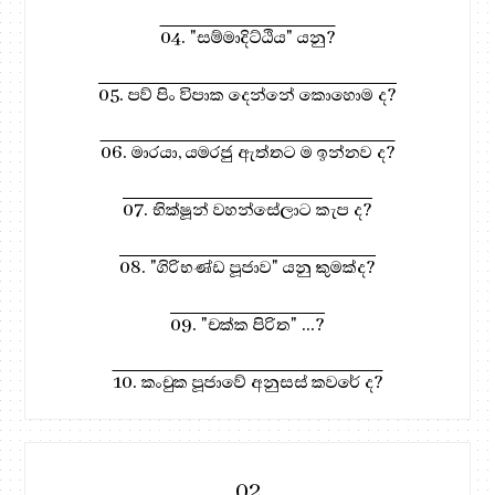
04. "සම්මාදිට්ඨිය" යනු?
05. පව් පිං විපාක දෙන්නේ කොහොම ද?
06. මාරයා, යමරජු ඇත්තට ම ඉන්නව ද?
07. භික්ෂූන් වහන්සේලාට කැප ද?
08. "ගිරිභණ්ඩ පූජාව" යනු කුමක්ද?
09. "චක්ක පිරිත" ...?
10. කංචුක පූජාවේ අනුසස් කවරේ ද?
02