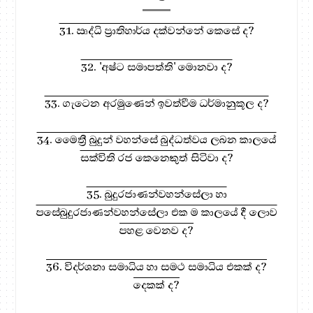
31. ඍද්ධි ප්‍රාතිහාර්ය දක්වන්නේ කෙසේ ද?
32. 'අෂ්ට සමාපත්ති' මොනවා ද?
33. ගැටෙන අරමුණෙන් ඉවත්වීම ධර්මානුකූල ද?
34. මෛත්‍රී බුදුන් වහන්සේ බුද්ධත්වය ලබන කාලයේ
සක්විති රජ කෙනෙකුත් සිටිවා ද?
35. බුදුරජාණන්වහන්සේලා හා
පසේබුදුරජාණන්වහන්සේලා එක ම කාලයේ දී ලොව
පහළ වෙනව ද?
36. විදර්ශනා සමාධිය හා සමථ සමාධිය එකක් ද?
දෙකක් ද?