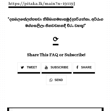
https://pitaka.lk/main?n=19119
}
"දසබලසේලප්පභවා නිබ්බානමහාසමුද්දපරියන්තා, අට්ඨංග
මග්ගසලිලා ජිනවචනනදී චිරං වහතූ!"
⟳
Share This FAQ or Subscribe!
TWEET
SUBSCRIBE
SHARE
SEND