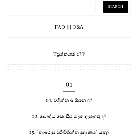
FAQ ||| Q&A
❔ප්‍රශ්නයක් ද?❔
01
01. වඳින්න ම ඕනෙ ද?
02. බෞද්ධ කොඩිය ගැන දැනගමු ද?
03. "නාමරූප පරිච්ඡින්න ඤාණය" යනු?