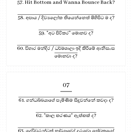
57. Hit Bottom and Wanna Bounce Back?
58. අපාය / දිව්‍යලෝක තියෙන්නෙත් මිහිපිට ම ද?
59. "අට පිරිකර" මොනව ද?
60. විහාර මන්දිර / ධර්මශාලා ඉදි කිරීමේ ආනිසංස
මොනවා ද?
07
61. ගන්ධබ්බයාගේ පැමිණීම සිදුවන්නේ කවදා ද?
62. "කාල තරණය" ඇත්තක් ද?
63. දෙවිවරුන්ටත් භාර්යාවෝ දරුවො සේවකයෝ