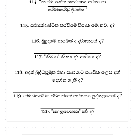
114. ‘‘නමො තස්ස භගවතො අරහතො
සම්මාසම්බුද්ධස්ස!"
115. සම්‍යක්දෘෂ්ටික කරවීමේ විපාක මොනවා ද?
116. බුදුදහම ආගමක් ද දර්ශනයක් ද?
117. "නිවන" නිත්‍ය ද? අනිත්‍ය ද?
118. අදත් බුද්ධප්‍රමුක මහා සංඝයාට සාංඝික ලෙස දන්
දෙන්න හැකි ද?
119. බොධිසත්වයන්වහන්සේ සාමාන්‍ය පුද්ගලයෙක් ද?
120. "පහළවෙනවා" හරි ද?