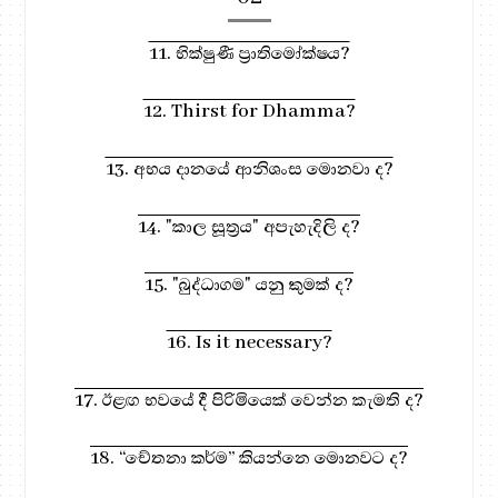
11. භික්ෂුණී ප්‍රාතිමෝක්ෂය?
12. Thirst for Dhamma?
13. අභය දානයේ ආනිශංස මොනවා ද?
14. "කාල සූත්‍රය" අපැහැදිලි ද?
15. "බුද්ධාගම" යනු කුමක් ද?
16. Is it necessary?
17. ඊළඟ භවයේ දී පිරිමියෙක් වෙන්න කැමති ද?
18. “චේතනා කර්ම” කියන්නෙ මොනවට ද?