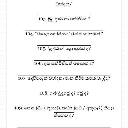
වන්දනා"
103. බුදු දහම හා ජෝතිෂ්‍ය?
104. "විකාල භෝජනය" රැකීම හා කැඩීම?
105. "ශ්‍රද්ධාව" යනු කුමක් ද?
106. දස සක්විතිවත් මොනව ද?
107. දෙවිවරුන් වන්දනා මාන කිරීම කමක් නැද්ද?
108. රාම බුදුරජු ද? රජු ද?
109. හොඳ (පිං / කුසල්), නරක (පව් / අකුසල්) කියල
තියනව ද?