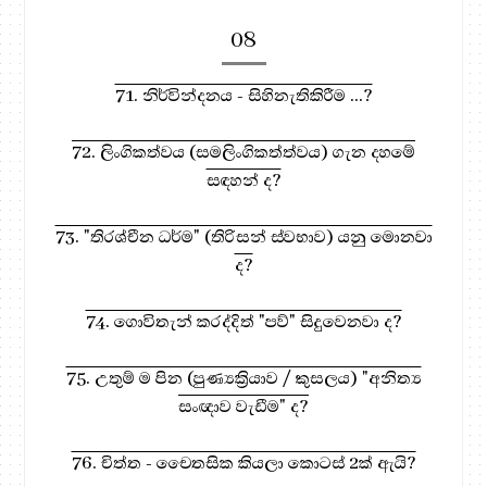
08
71. නිර්වින්දනය - සිහිනැතිකිරීම ...?
72. ලිංගිකත්වය (සමලිංගිකත්ත්වය) ගැන දහමේ
සඳහන් ද?
73. "තිරශ්චීන ධර්ම" (තිරිසන් ස්වභාව) යනු මොනවා
ද?
74. ගොවිතැන් කරද්දිත් "පව්" සිදුවෙනවා ද?
75. උතුම් ම පින (පුණ්‍යක්‍රියාව / කුසලය) "අනිත්‍ය
සංඥාව වැඩීම" ද?
76. චිත්ත - චෛතසික කියලා කොටස් 2ක් ඇයි?