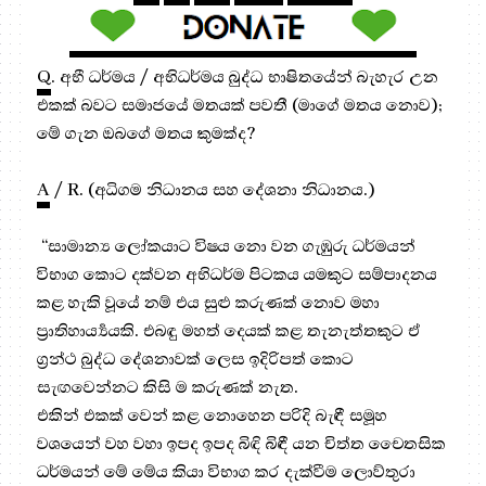
Q
. අභී ධර්මය / අභිධර්මය බුද්ධ භාෂිතයේන් බැහැර උන
එකක් බවට සමාජයේ මතයක් පවතී (මාගේ මතය නොව);
මේ ගැන ඔබගේ මතය කුමක්ද?
A
/ R. (අධිගම නිධානය සහ දේශනා නිධානය.)
“සාමාන්‍ය ලෝකයාට විෂය නො වන ගැඹුරු ධර්මයන්
විභාග කොට දක්වන අභිධර්ම පිටකය යමකුට සම්පාදනය
කළ හැකි වූයේ නම් එය සුළු කරුණක් නොව මහා
ප්‍රාතිහාර්‍ය්‍යයකි. එබඳු මහත් දෙයක් කළ තැනැත්තකුට ඒ
ග්‍ර‍න්ථ බුද්ධ දේශනාවක් ලෙස ඉදිරිපත් කොට
සැඟවෙන්නට කිසි ම කරුණක් නැත.
එකින් එකක් වෙන් කළ නොහෙන පරිදි බැඳී සමූහ
වශයෙන් වහ වහා ඉපද ඉපද බිඳි බිඳී යන චිත්ත චෛතසික
ධර්මයන් මේ මේය කියා විභාග කර දැක්වීම ලොව්තුරා