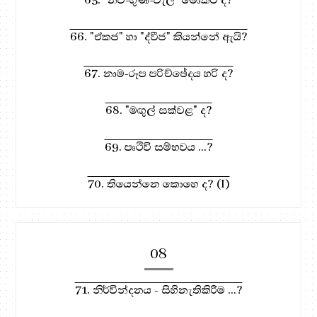
66. "ඒකජ" හා "ද්වීජ" කියන්නේ ඇයි?
67. නාම-රූප පරිච්ඡේදය හරි ද?
68. "මඟුල් සක්වළ" ද?
69. පෘථිවි සම්භවය ...?
70. තියෙන්නෙ කොහෙ ද? (I)
08
71. නිර්වින්දනය - සිහිනැතිකිරීම ...?