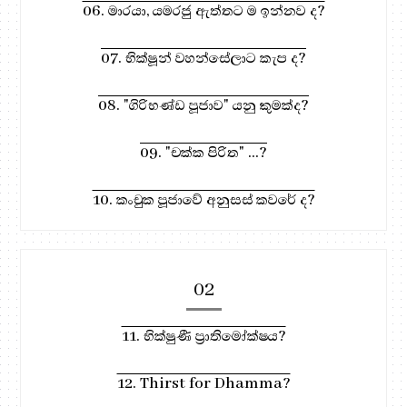
06. මාරයා, යමරජු ඇත්තට ම ඉන්නව ද?
07. භික්ෂූන් වහන්සේලාට කැප ද?
08. "ගිරිභණ්ඩ පූජාව" යනු කුමක්ද?
09. "චක්ක පිරිත" ...?
10. කංචුක පූජාවේ අනුසස් කවරේ ද?
02
11. භික්ෂුණී ප්‍රාතිමෝක්ෂය?
12. Thirst for Dhamma?