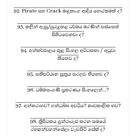
92. Pirate සහ Crack මෘදුකාංග ආදිය හොරකමක් ද?
93. කලින් ඇසූ/පුරුදුකළ ධර්මය මරණින් පස්සෙත්
පිහිටවෙනවා ද?
94. අන්තර්ජාලය තුළ සිංහල අට්ටකතා / අටුවා
තියනව ද?
95. සතිපට්ඨාන සූත්‍රය සරලව තියනව ද?
96. ධම්මසංගණී ප්‍රකරණය සිංහලෙන්...?
97. අන්තරාභව? ගන්ධබ්බ අවධිය? තාවකාලික භව?
98. ත්‍රිපිටකය ග්‍රන්ථාරූඪ කරන සමයේ
රහතන්වහන්සේලා වැඩසිටි සේක් ද?