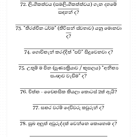
72. ලිංගිකත්වය (සමලිංගිකත්ත්වය) ගැන දහමේ
සඳහන් ද?
73. "තිරශ්චීන ධර්ම" (තිරිසන් ස්වභාව) යනු මොනවා
ද?
74. ගොවිතැන් කරද්දිත් "පව්" සිදුවෙනවා ද?
75. උතුම් ම පින (පුණ්‍යක්‍රියාව / කුසලය) "අනිත්‍ය
සංඥාව වැඩීම" ද?
76. චිත්ත - චෛතසික කියලා කොටස් 2ක් ඇයි?
77. සතර වරම් දෙවිවරු කවුරුන් ද?
78. සුබ අලුත් අවුරුද්දක් වෙන්නෙ කොහොම ද?