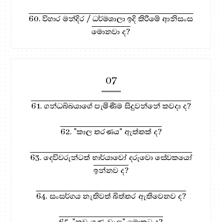
60. විහාර මන්දිර / ධර්මශාලා ඉදි කිරීමේ ආනිසංස
මොනවා ද?
07
61. ගන්ධබ්බයාගේ පැමිණීම සිදුවන්නේ කවදා ද?
62. "කාල තරණය" ඇත්තක් ද?
63. දෙවිවරුන්ටත් භාර්යාවෝ දරුවො සේවකයෝ
ඉන්නව ද?
64. සංසර්ගය නැතිවත් බිත්තර ඇතිවෙනව ද?
65. "නව-ගුණ-වැල" මොකට ද?