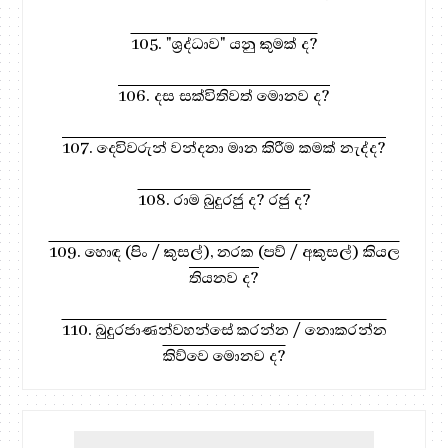
105. "ශ්‍රද්ධාව" යනු කුමක් ද?
106. දස සක්විතිවත් මොනව ද?
107. දෙවිවරුන් වන්දනා මාන කිරීම කමක් නැද්ද?
108. රාම බුදුරජු ද? රජු ද?
109. හොඳ (පිං / කුසල්), නරක (පව් / අකුසල්) කියල
තියනව ද?
110. බුදුරජාණන්වහන්සේ කරන්න / නොකරන්න
කිව්වෙ මොනව ද?