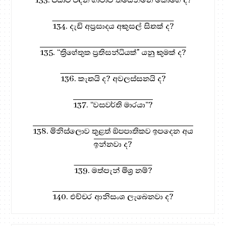
134. දැඩි අප්‍රසාදය අකුසල් සිතක් ද?
135. “ත්‍රිහේතුක ප්‍රතිසන්ධියක්" යනු කුමක් ද?
136. කැතයි ද? අවලස්සනයි ද?
137. “වසවර්ති මාරයා”?
138. මිනිස්ලොව තුළත් ඕපපාතිකව ඉපදෙන අය
ඉන්නවා ද?
139. මත්පැන් මිශ්‍ර නම්?
140. එච්චර ආනිසංශ ලැබෙනවා ද?