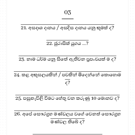
03
21. අසදෘශ දානය / අසදිස දානය යනු කුමක් ද?
22. ජුරාසික් යුගය ...?
23. නාම ධර්ම යනු සිතේ ඇතිවන ප්‍රපංචයක් ම ද?
24. කළ අකුසලයකින් / පවකින් මිදෙන්නේ කොහොම
ද?
25. පසුතැවිලි වීමට හේතු වන කරුණු 10 මොනව ද?
26. අපේ සෞරග්‍රහ මණ්ඩලය වගේ වෙනත් සෞරග්‍රහ
මණ්ඩල තිබේ ද?