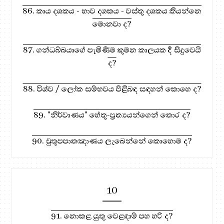
86. කාය දශකය - භාව දශකය - වස්තු දශකය කියන්නෙ
මොනවා ද?
87. ගන්ධබ්බයාගේ පැමිණීම කුමන කාලයක දී සිදුවෙයි
ද?
88. විශ්ව / ලෝක සම්භවය පිළිබඳ සඳහන් කොහෙ ද?
89. "නිර්වාණය" හේතු-ප්‍රත්‍යයන්ගෙන් තොර ද?
90. චුතූපපාතඤාණය ලැබෙන්නේ කොහොම ද?
10
91. නොකළ යුතු වෙළඳාම් පහ හරි ද?