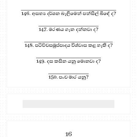
146. අසභ්‍ය දර්ශන බැලීමෙන් පන්සිල් බිඳේ ද?
147. මරණය ගැන දන්නවා ද?
148. පටිච්චසමුප්පාදය විශ්වාස කළ හැකි ද?
149. දස කසින යනු මොනවා ද?
150. පංච මාර යනු?
16