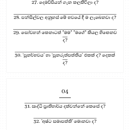
27. දෙමව්පියන් ගැන කලකිරිලා ද?
28. පන්සිල්වල අනුහස් මේ භවයේ දී ම ලැබෙනවා ද?
29. සෝවහන් කෙනාටත් "මම" "මගේ" කියල හිතෙනව
ද?
30. ‘පුනර්භවය’ හා ‘පුනරුත්පත්තිය’ එකක් ද? දෙකක්
ද?
04
31. ඍද්ධි ප්‍රාතිහාර්ය දක්වන්නේ කෙසේ ද?
32. 'අෂ්ට සමාපත්ති' මොනවා ද?