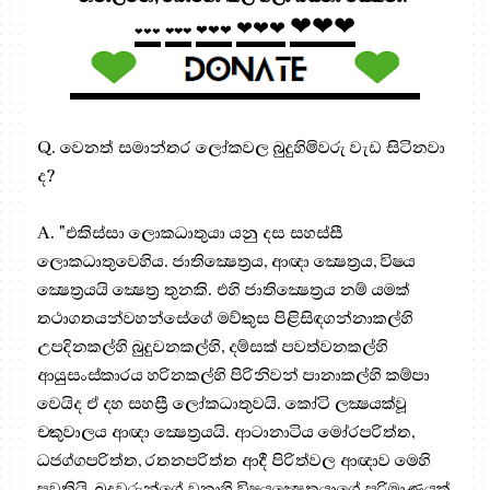
❤❤❤
❤❤❤
❤❤❤
❤❤❤
❤❤❤
Q. වෙනත් සමාන්තර ලෝකවල බුදුහිමිවරු වැඩ සිටිනවා
ද?
A. "එකිස්සා ලොකධාතුයා යනු දස සහස්සී
ලොකධාතුවෙහිය. ජාතික්‍ෂෙත්‍රය, ආඥා ක්‍ෂෙත්‍රය, විෂය
ක්‍ෂෙත්‍රයයි ක්‍ෂෙත්‍ර තුනකි. එහි ජාතික්‍ෂෙත්‍රය නම් යමක්
තථාගතයන්වහන්සේගේ මව්කුස පිළිසිඳගන්නාකල්හි
උපදිනකල්හි බුදුවනකල්හි, දම්සක් පවත්වනකල්හි
ආයුසංස්කාරය හරිනකල්හි පිරිනිවන් පානාකල්හි කම්පා
වෙයිද ඒ දහ සහස්‍රී ලෝකධාතුවයි. කෝටි ලක්‍ෂයක්වූ
චකුවාලය ආඥා ක්‍ෂෙත්‍රයයි. ආටානාටිය මෝරපරිත්ත,
ධජග්ගපරිත්ත, රතනපරිත්ත ආදී පිරිත්වල ආඥාව මෙහි
පවතියි, බුදුවරුන්ගේ වනාහි විෂයක්‍ෂෙත්‍රයාගේ පරිමාණයක්