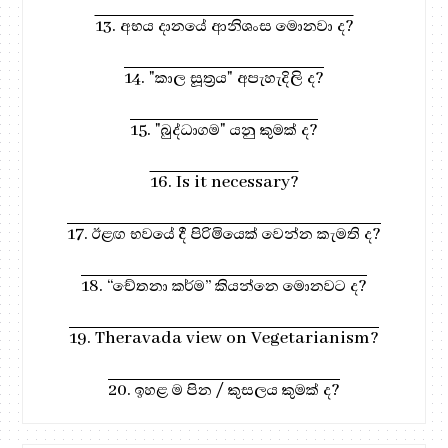
13. අභය දානයේ ආනිශංස මොනවා ද?
14. "කාල සූත්‍රය" අපැහැදිලි ද?
15. "බුද්ධාගම" යනු කුමක් ද?
16. Is it necessary?
17. ඊළඟ භවයේ දී පිරිමියෙක් වෙන්න කැමති ද?
18. “චේතනා කර්ම” කියන්නෙ මොනවට ද?
19. Theravada view on Vegetarianism?
20. ඉහළ ම පින / කුසලය කුමක් ද?