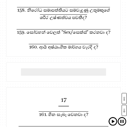
158. නිරෝධ සමාපත්තියට සමවැදුණු උතුමකුගේ
ශරීර උෂ්ණත්වය පවතීද?
159. සෝවහන් වෙලත් "Sex/සෙක්ස්" කරනවා ද?
160. ආර්‍ය අෂ්ඨාංගික මාර්ගය වැරදි ද?
17
161. හීන සැබෑ වෙනවා ද?