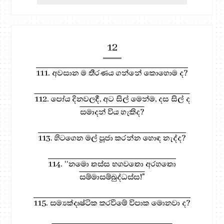
12
111. අවසාන ම තීරණය ගන්නේ කොහොම ද?
112. පෝය දිනවලදී, අට සිල් මෙන්ම, දස සිල් ද
සමාදන් විය හැකිද?
113. හිටගෙන මල් පූජා කරන්න හොඳ නැද්ද?
114. ‘‘නමො තස්ස භගවතො අරහතො
සම්මාසම්බුද්ධස්ස!"
115. සම්‍යක්දෘෂ්ටික කරවීමේ විපාක මොනවා ද?