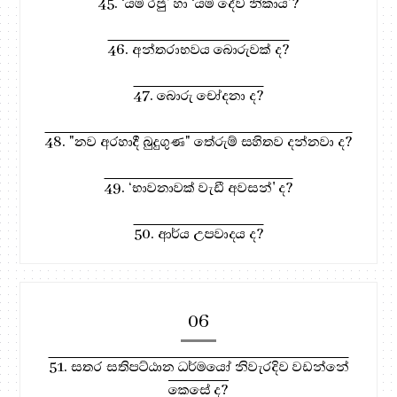
45. ‘යම රජු’ හා ‘යම දේව නිකාය’?
46. අන්තරාභවය බොරුවක් ද?
47. බොරු චෝදනා ද?
48. "නව අරහාදී බුදුගුණ" තේරුම් සහිතව දන්නවා ද?
49. ‘භාවනාවක් වැඩී අවසන්' ද?
50. ආර්ය උපවාදය ද?
06
51. සතර සතිපට්ඨාන ධර්මයෝ නිවැරදිව වඩන්නේ
කෙසේ ද?