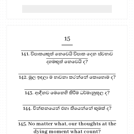
15
141. විපාකයකුත් නෙවෙයි විපාක දෙන ස්වභාව
දහමකුත් නෙවෙයි ද?
142. මුල ඉඳලා ම භාවනා කරන්නේ කොහොම ද?
143. ආදීනව මෙනෙහි කිරීම ධර්මානුකූල ද?
144. චින්තනයෙන් එහා තියෙන්නේ කුමක් ද?
145. No matter what, our thoughts at the
dying moment what count?