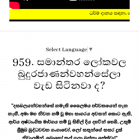
ධර්ම දානය සඳහා, මෙතැන ඔබන්න!
Select Language
▼
959. සමාන්තර ලෝකවල
බුදුරජාණන්වහන්සේලා
වැඩ සිටිනවා ද?
“දසබලයන්වහන්සේ නමැති ශෛලමය පර්වතයෙන් පැන
නැඟී, අමා මහ නිවන නම් වූ මහා සාගරය අවසන් කොට ඇති,
ආර්ය අෂ්ටාංගික මාර්ගය නම් වූ සිහිල් දිය දහරින් හෙබි, උතුම්
ශ්‍රීමුඛ බුද්ධවචන ගංගාවෝ, ලෝ සතුන්ගේ සසර දුක්
නිවාලමින්, බොහෝ කල් ගලා බස්නා සේක්වා!”