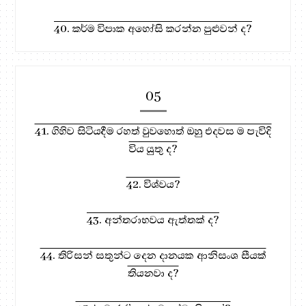
40. කර්ම විපාක අහෝසි කරන්න පුළුවන් ද?
05
41. ගිහිව සිටියදීම රහත් වුවහොත් ඔහු එදවස ම පැවිදි
විය යුතු ද?
42. විශ්වය?
43. අන්තරාභවය ඇත්තක් ද?
44. තිරිසන් සතුන්ට දෙන දානයක ආනිසංශ සීයක්
තියනවා ද?