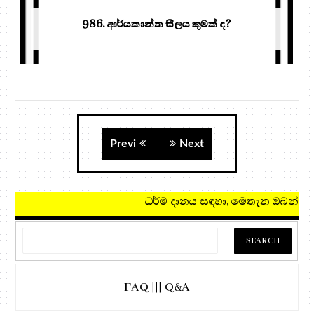
986. ආර්යකාන්ත සීලය කුමක් ද?
Previ
Next
ධර්ම දානය සඳහා, ම
FAQ ||| Q&A