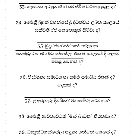
33. ගැටෙන අරමුණෙන් ඉවත්වීම ධර්මානුකූල ද?
34. මෛත්‍රී බුදුන් වහන්සේ බුද්ධත්වය ලබන කාලයේ
සක්විති රජ කෙනෙකුත් සිටිවා ද?
35. බුදුරජාණන්වහන්සේලා හා
පසේබුදුරජාණන්වහන්සේලා එක ම කාලයේ දී ලොව
පහළ වෙනව ද?
36. විදර්ශනා සමාධිය හා සමථ සමාධිය එකක් ද?
දෙකක් ද?
37. උතුරුකුරු දිවයින? මහාමේරු පර්වතය?
38. මෛත්‍රී භාවනාවටත් "මාර බාධක" තියනවා ද?
39. ධාතූන්වහන්සේලා හඳුනා ගන්නේ කෙසේ ද?