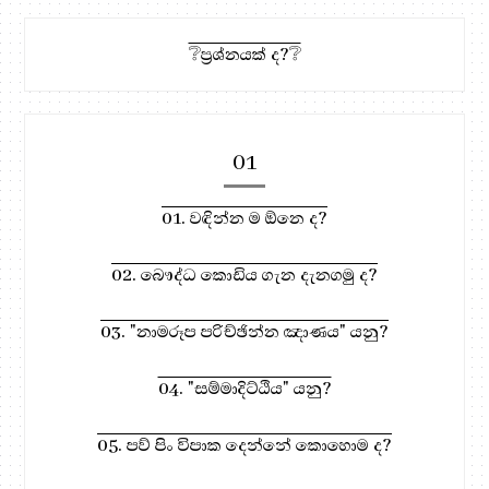
❔ප්‍රශ්නයක් ද?❔
01
01. වඳින්න ම ඕනෙ ද?
02. බෞද්ධ කොඩිය ගැන දැනගමු ද?
03. "නාමරූප පරිච්ඡින්න ඤාණය" යනු?
04. "සම්මාදිට්ඨිය" යනු?
05. පව් පිං විපාක දෙන්නේ කොහොම ද?