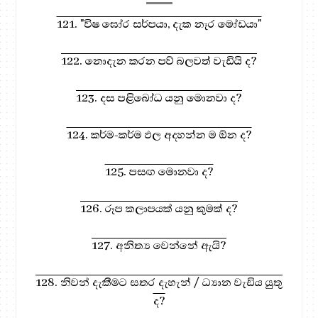
121. "විෂ ඝෝර සර්පයා, දැක නෑර මෝඩයා"
122. නොදැන කරන පව් බලවත් වැඩියි ද?
123. දස පළිබෝධ යනු මොනවා ද?
124. කර්ම-කර්ම ඵල අදහන්න ම ඕන ද?
125. පසඟ මොනවා ද?
126. රූප කලාපයක් යනු කුමක් ද?
127. අනිත්‍ය වෙන්නේ ඇයි?
128. නිවන් දැකීමට සතර දැහැන් / ධ්‍යාන වැඩිය යුතු
ද?