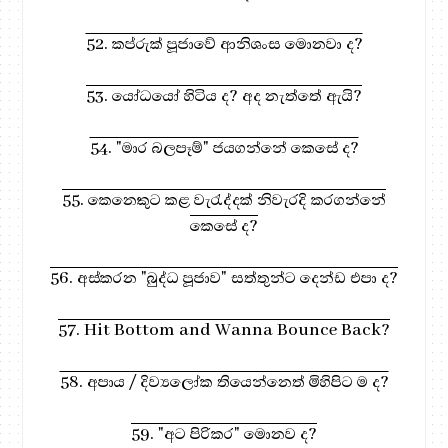
52. කප්රුක් පූජාවේ ආනිශංස මොනවා ද?
53. යෝධයෝ හිටිය ද? අද නැත්තේ ඇයි?
54. "මාර බලපෑම්" ජයගන්නේ කෙසේ ද?
55. කෙනෙකුට කළ වැරැද්දක් නිවැරදි කරගන්නේ
කෙසේ ද?
56. අස්කරන "බුද්ධ පූජාව" සත්තුන්ට දෙන්ඩ එපා ද?
57. Hit Bottom and Wanna Bounce Back?
58. අපාය / දිව්‍යලෝක තියෙන්නෙත් මිහිපිට ම ද?
59. "අට පිරිකර" මොනව ද?