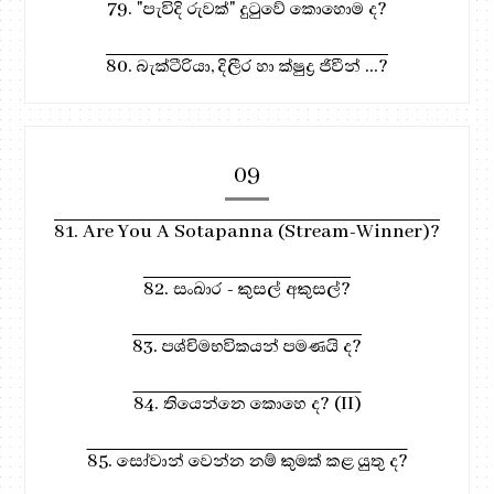
79. "පැවිදි රුවක්" දුටුවේ කොහොම ද?
80. බැක්ටීරියා, දිලීර හා ක්ෂුද්‍ර ජිවීන් ...?
09
81. Are You A Sotapanna (Stream-Winner)?
82. සංඛාර - කුසල් අකුසල්?
83. පශ්චිමභවිකයන් පමණයි ද?
84. තියෙන්නෙ කොහෙ ද? (II)
85. සෝවාන් වෙන්න නම් කුමක් කළ යුතු ද?