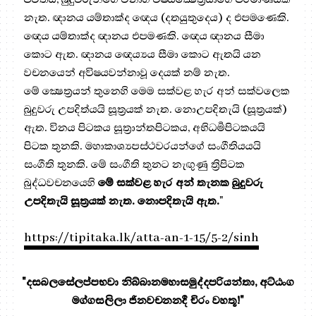
නැත. ඥානය යම්‍තාක්ද ඥෙය (දතයුතුදෙය) ද එපමණෙකි.
ඥෙය යම්තාක්ද ඥානය එපමණකි. ඥෙය ඥානය සීමා
කොට ඇත. ඥානය ඥෙය්‍යය සීමා කොට ඇතයි යන
වචනයෙන් අවිෂයවන්නාවූ දෙයක් නම් නැත.
මේ ක්‍ෂෙත්‍රයන් තුනෙහි මෙම සක්වළ හැර අන් සක්වලෙක
බුදුවරු උපදිත්යයි සූත්‍රයක් නැත. නොඋපදිතැයි (සූත්‍රයක්)
ඇත. විනය පිටකය සූත්‍රාන්තපිටකය, අභිධර්‍මපිටකයයි
පිටක තුනකි. මහාකාශ්‍යපස්ථවරයන්ගේ සංගීතියයයි
සංගීති තුනකි. මේ සංගීති තුනට නැඟුණු ත්‍රිපිටක
බුද්ධවචනයෙහි
මේ සක්වළ හැර අන් තැනක බුදුවරු
උපදිතැයි සූත්‍රයක් නැත. නොපදිතැයි ඇත.
"
https://tipitaka.lk/atta-an-1-15/5-2/sinh
"දසබලසේලප්පභවා නිබ්බානමහාසමුද්දපරියන්තා, අට්ඨංග
මග්ගසලිලා ජිනවචනනදී චිරං වහතූ!"