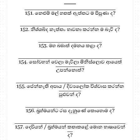
151. නෙළුම් මල් හතක් ඇත්තට ම පිපුණා ද?
152. නිශ්ශබ්ද නැත්තං භාවනා කරන්න ම බැරි ද?
153. මහ බඹාත් දමනය කළා ද?
154. සෝවහන් වෙලා මැරිලා මිනිස්ලොව ආයෙත්
උපන්නොත්?
155. පේන්නැති අපාය / දිව්‍යලෝක විශ්වාස කරන්න
පුළුවන් ද?
156. බ්‍රහ්මයන්ට රස දැනුණේ කොහොම ද?
157. දෙවියන් / බ්‍රහ්මයන් කතාකළේ මොන භාෂාවෙන්
ද?