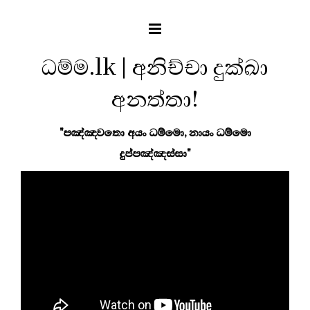
ධම්ම.lk | අනිච්චා දුක්ඛා
අනත්තා!
"පඤ්ඤවතො අයං ධම්මො, නායං ධම්මො
දුප්පඤ්ඤස්සා"