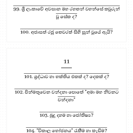
99. ශ්‍රී ලංකාවේ අවසාන මහ රහතන් වහන්සේ කවුරුන්
වූ සේක ද?
100. අජාසත් රජු තෙවරක් සිහි සුන් වූයේ ඇයි?
11
101. ශ්‍රද්ධාව හා භක්තිය එකක් ද? දෙකක් ද?
102. පින්මතුවෙන වන්දනා පොතේ "අමා මහ නිවනට
වන්දනා"
103. බුදු දහම හා ජෝතිෂ්‍ය?
104. "විකාල භෝජනය" රැකීම හා කැඩීම?