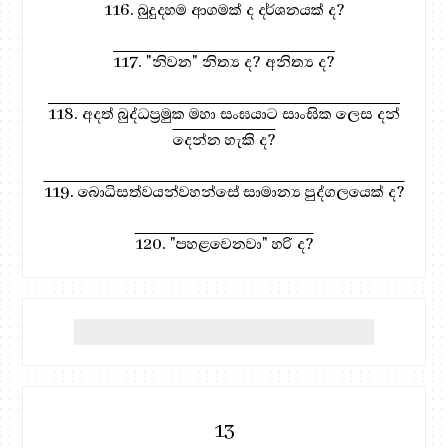
116. බුදුදහම ආගමක් ද දර්ශනයක් ද?
117. "නිවන" නිත්‍ය ද? අනිත්‍ය ද?
118. අදත් බුද්ධප්‍රමුක මහා සංඝයාට සාංඝික ලෙස දන්
දෙන්න හැකි ද?
119. බොධිසත්වයන්වහන්සේ සාමාන්‍ය පුද්ගලයෙක් ද?
120. "පහළවෙනවා" හරි ද?
13