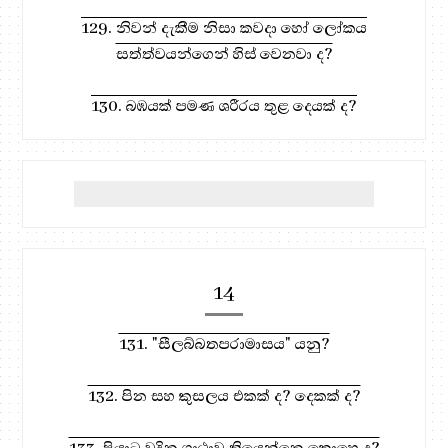
129. නිවන් දැකීම නිසා කවදා හෝ ලෝකය
සත්ත්වයන්ගෙන් හිස් වෙනවා ද?
130. බඹයක් පමණ ශරීරය තුළ දෙයක් ද?
14
131. "සීලබ්බතපරාමාසය" යනු?
132. පින සහ කුසලය එකක් ද? දෙකක් ද?
133. පියාට වදින ගාථාව තියෙන්නෙ කොහෙ ද?