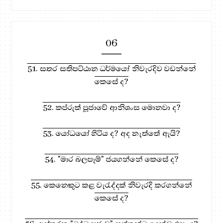
06
51. සතර සතිපට්ඨාන ධර්මයෝ නිවැරදිව වඩන්නේ
කෙසේ ද?
52. කප්රුක් පූජාවේ ආනිශංස මොනවා ද?
53. යෝධයෝ හිටිය ද? අද නැත්තේ ඇයි?
54. "මාර බලපෑම්" ජයගන්නේ කෙසේ ද?
55. කෙනෙකුට කළ වැරැද්දක් නිවැරදි කරගන්නේ
කෙසේ ද?