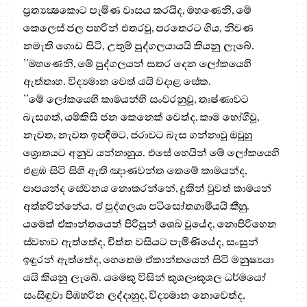
ප්‍රත්‍යක්‍ෂකොට පැමිණ වාසය කරයිද, මහණෙනි, මේ
කෙලෙස් ජල පහරින් එතරවූ, පරතෙරට ගිය, නිවණ
නමැති ගොඩ සිටි, උතුම් පුද්ගලයායයි කියනු ලැබේ.
’’මහණෙනි, මේ පුද්ගලයන් සතර දෙන ලෝකයෙහි
ඇත්තාහ. විද්‍යමාන වෙත් යයි වදාළ සේක.
’’මේ ලෝකයෙහි කාමයන්හි සංවරනුවූ, තෘෂ්ණාවට
බැසගත්, යම්කිසි ජන කෙනෙක් වෙත්ද, කාම භෝගීවූ,
නැවත, නැවත ඉපදීමට, ජරාවට බැස ගන්නාවූ ඔවුහු
ශ්‍රොතයට අනුව යන්නාහුය. එසේ හෙයින් මේ ලෝකයෙහි
එළඹ සිටි සිහි ඇති ඤාණවන්ත තෙමේ කාමයන්ද,
පාපයන්ද සේවනය නොකරන්නේ, දුකින් වුවත් කාමයන්
අත්හරින්නේය. ඒ පුද්ගලයා පටිසෝතගාමීයයි කීහු.
යමෙක් ඒකාන්තයෙන් පිරිපුන් ශෙඛ වූයේද, නොපිරිහෙන
ස්වභාව ඇත්තේද, චිත්ත වසියට පැමිණියේද, සංසුන්
ඉඳුරන් ඇත්තේද, හෙතෙම ඒකාන්තයෙන් සිටි මනුෂ්‍යයා
යයි කියනු ලැබේ. යමෙකු විසින් කුශලාකුශල ධර්මයෝ
සංසිඳුවා පිඹහරින ලද්දාහුද, විද්‍යමාන නොවෙත්ද,