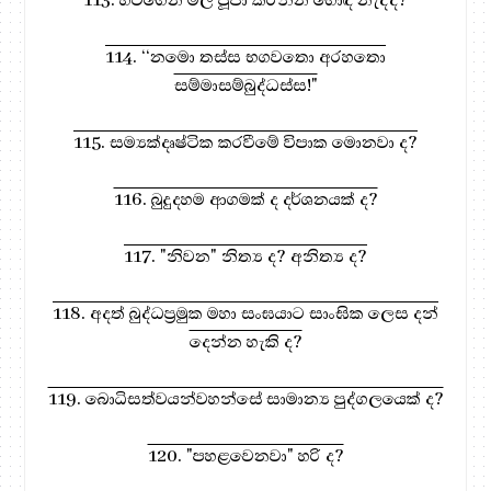
114. ‘‘නමො තස්ස භගවතො අරහතො
සම්මාසම්බුද්ධස්ස!"
115. සම්‍යක්දෘෂ්ටික කරවීමේ විපාක මොනවා ද?
116. බුදුදහම ආගමක් ද දර්ශනයක් ද?
117. "නිවන" නිත්‍ය ද? අනිත්‍ය ද?
118. අදත් බුද්ධප්‍රමුක මහා සංඝයාට සාංඝික ලෙස දන්
දෙන්න හැකි ද?
119. බොධිසත්වයන්වහන්සේ සාමාන්‍ය පුද්ගලයෙක් ද?
120. "පහළවෙනවා" හරි ද?