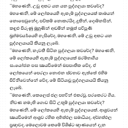
’’මහණෙනි, උඩු අතට යන යන පුද්ගලයා කවරේද?
මහණෙනි, මේ ලෝකයෙහි ඇතැම් පුද්ගලයෙක් කාමයන්
නොසෙවුනේද, පව්කම් නොකරයිද, දුකින්, දොම්නසින්,
කඳුළු පිරුණු මුහුණින් අඬමින් නමුත් පරිපූර්‍ණ
බ්‍රහ්මචර්‍ය්‍යයෙහි හැසිරේද, මහණෙනි, මේ උඩු අතට යන
පුද්ගලයායයි කියනු ලැබේ.
’’මහණෙනි, නැවතී සිටින පුද්ගලයා කවරේද? මහණෙනි,
මේ ලෝකයෙහි ඇතැම් පුද්ගලයෙක් ඔරම්භාගීය
සංයෝජන පස ක්‍ෂයවීමෙන් ඔපපාතික වේද, ඒ
ලෝකයෙන් පෙරලා නොඑන ස්වභාව ඇත්තේ එහිම
පිරිනිවෙන්නේ වේද, මේ සිටියාවූ පුද්ගලයායයි කියනු
ලැබේ.
’’මහණෙනි, කෙලෙස් ජල පහරින් එතරවූ, පරතෙරට ගිය,
නිවණ නමැති ගොඩ සිටි උතුම් පුද්ගලයා කවරේද?
මහණෙනි, මේ ලෝකයෙහි ඇතැම් පුද්ගලයෙක්, ආශ්‍රවයන්
ක්‍ෂයවීමෙන් ආශ්‍රව රහිත අර්‍හත්ඵල සමාධියද, අර්හත්ඵල
ප්‍රඥාවද, මෙලොවම තෙමේ විශිෂ්ට ඥාණයෙන් දැන