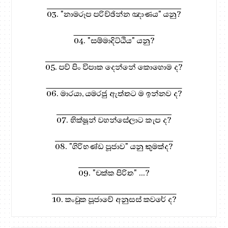
03. "නාමරූප පරිච්ඡින්න ඤාණය" යනු?
04. "සම්මාදිට්ඨිය" යනු?
05. පව් පිං විපාක දෙන්නේ කොහොම ද?
06. මාරයා, යමරජු ඇත්තට ම ඉන්නව ද?
07. භික්ෂූන් වහන්සේලාට කැප ද?
08. "ගිරිභණ්ඩ පූජාව" යනු කුමක්ද?
09. "චක්ක පිරිත" ...?
10. කංචුක පූජාවේ අනුසස් කවරේ ද?