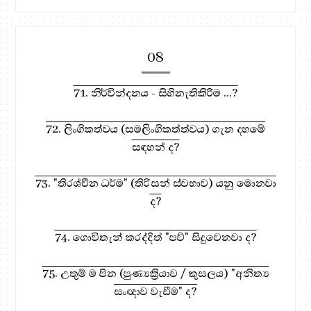
08
71. නිර්වින්දනය - සිහිනැතිකිරීම ...?
72. ලිංගිකත්වය (සමලිංගිකත්ත්වය) ගැන දහමේ
සඳහන් ද?
73. "තිරශ්චීන ධර්ම" (තිරිසන් ස්වභාව) යනු මොනවා
ද?
74. ගොවිතැන් කරද්දිත් "පව්" සිදුවෙනවා ද?
75. උතුම් ම පින (පුණ්‍යක්‍රියාව / කුසලය) "අනිත්‍ය
සංඥාව වැඩීම" ද?