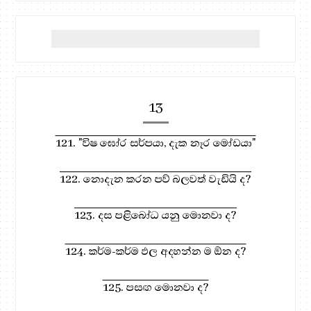
13
121. "විෂ ඝෝර සර්පයා, දැක නෑර මෝඩයා"
122. නොදැන කරන පව් බලවත් වැඩියි ද?
123. දස පළිබෝධ යනු මොනවා ද?
124. කර්ම-කර්ම ඵල අදහන්න ම ඕන ද?
125. පසඟ මොනවා ද?