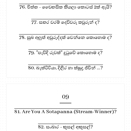
76. චිත්ත - චෛතසික කියලා කොටස් 2ක් ඇයි?
77. සතර වරම් දෙවිවරු කවුරුන් ද?
78. සුබ අලුත් අවුරුද්දක් වෙන්නෙ කොහොම ද?
79. "පැවිදි රුවක්" දුටුවේ කොහොම ද?
80. බැක්ටීරියා, දිලීර හා ක්ෂුද්‍ර ජිවීන් ...?
09
81. Are You A Sotapanna (Stream-Winner)?
82. සංඛාර - කුසල් අකුසල්?