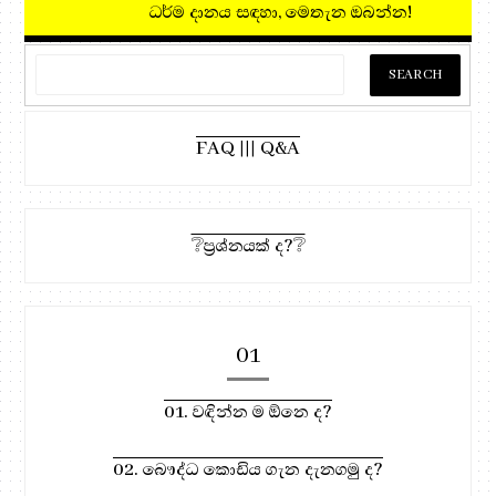
ධර්ම දානය සඳහා, මෙතැන ඔබන්න!
FAQ ||| Q&A
❔ප්‍රශ්නයක් ද?❔
01
01. වඳින්න ම ඕනෙ ද?
02. බෞද්ධ කොඩිය ගැන දැනගමු ද?