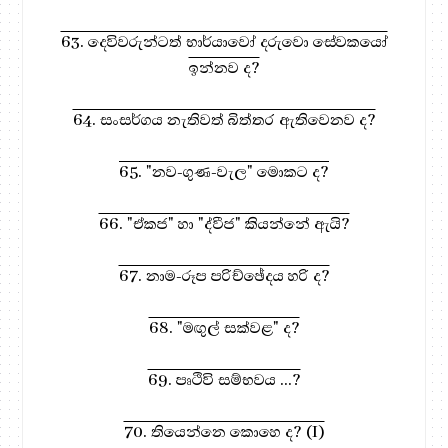
63. දෙවිවරුන්ටත් භාර්යාවෝ දරුවො සේවකයෝ
ඉන්නව ද?
64. සංසර්ගය නැතිවත් බිත්තර ඇතිවෙනව ද?
65. "නව-ගුණ-වැල" මොකට ද?
66. "ඒකජ" හා "ද්වීජ" කියන්නේ ඇයි?
67. නාම-රූප පරිච්ඡේදය හරි ද?
68. "මඟුල් සක්වළ" ද?
69. පෘථිවි සම්භවය ...?
70. තියෙන්නෙ කොහෙ ද? (I)