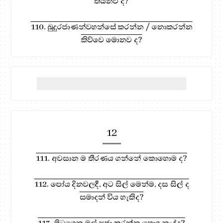
තියනව ද?
110. බුදුරජාණන්වහන්සේ කරන්න / නොකරන්න
කිව්වෙ මොනව ද?
12
111. අවසාන ම තීරණය ගන්නේ කොහොම ද?
112. පෝය දිනවලදී, අට සිල් මෙන්ම, දස සිල් ද
සමාදන් විය හැකිද?
113. හිටගෙන මල් පූජා කරන්න හොඳ නැද්ද?