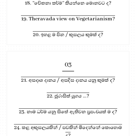
18. “චේතනා කර්ම” කියන්නෙ මොනවට ද?
19. Theravada view on Vegetarianism?
20. ඉහළ ම පින / කුසලය කුමක් ද?
03
21. අසදෘශ දානය / අසදිස දානය යනු කුමක් ද?
22. ජුරාසික් යුගය ...?
23. නාම ධර්ම යනු සිතේ ඇතිවන ප්‍රපංචයක් ම ද?
24. කළ අකුසලයකින් / පවකින් මිදෙන්නේ කොහොම
ද?