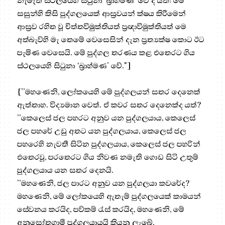
නැමැති ස්ථලයෙහි සිටුනා ‘බ්‍රාහ්මණ’ වේ ද යත්: මෙ
සසුන්හි කිසි පුද්ගලයෙක් ආස්‍රවයන් ක්ෂය කිරීමෙන්
ආස්‍රව රහිත වූ චිත්තවිමුක්තියත් ප්‍රඥාවිමුක්තියත් මෙ
අත්බැව්හි මැ තෙමේ වෙසෙසින් දැන ප්‍රත්‍යක්ෂ කොට ඊට
පැමිණ වෙසෙයි. මේ පුද්ගල තරණය කළ එතෙරට ගිය
ස්ථලයෙහි සිටුනා ‘බ්‍රාහ්මණ’ වේ."]
{’’මහණෙනි, ලෝකයෙහි මේ පුද්ගලයන් සතර දෙනෙක්
ඇත්තාහ. විද්‍යමාන වෙත්. ඒ කවර සතර දෙනෙක්ද යත්?
’’කෙලෙස් ජල පහරට අනුව යන පුද්ගලයාය, කෙලෙස්
ජල පහරේ උඩු අතට යන පුද්ගලයාය, කෙලෙස් ජල
පහරෙහි නැවතී සිටින පුද්ගලයාය, කෙලෙස් ජල පහරින්
එතෙරවූ, පරතෙරට ගිය නිවණ නමැති ගොඩ සිටි උතුම්
පුද්ගලයාය යන සතර දෙනයි.
’’මහණෙනි, ජල පාරට අනුව යන පුද්ගලයා කවරේද?
මහණෙනි, මේ ලෝකයෙහි ඇතැම් පුද්ගලයෙක් කාමයන්
සේවනය කරයිද, පව්කම් රැස් කරයිද, මහණෙනි, මේ
අනුසෝතගාමී පුද්ගලයායයි කියනු ලැබේ.