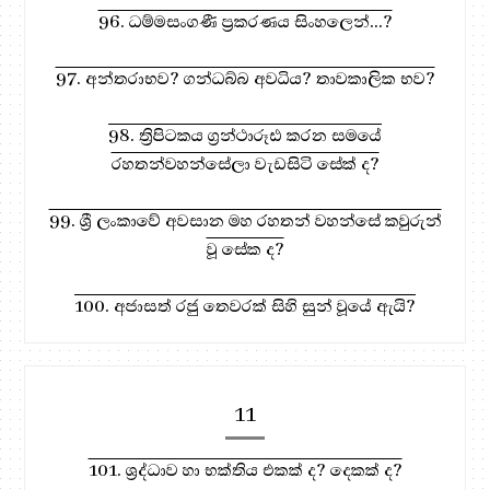
96. ධම්මසංගණී ප්‍රකරණය සිංහලෙන්...?
97. අන්තරාභව? ගන්ධබ්බ අවධිය? තාවකාලික භව?
98. ත්‍රිපිටකය ග්‍රන්ථාරූඪ කරන සමයේ
රහතන්වහන්සේලා වැඩසිටි සේක් ද?
99. ශ්‍රී ලංකාවේ අවසාන මහ රහතන් වහන්සේ කවුරුන්
වූ සේක ද?
100. අජාසත් රජු තෙවරක් සිහි සුන් වූයේ ඇයි?
11
101. ශ්‍රද්ධාව හා භක්තිය එකක් ද? දෙකක් ද?