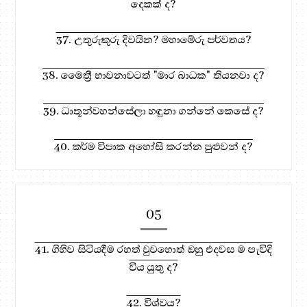
දෙකක් ද?
37. උතුරුකුරු දිවයින? මහාමේරු පර්වතය?
38. මෛත්‍රී භාවනාවටත් "මාර බාධක" තියනවා ද?
39. ධාතූන්වහන්සේලා හඳුනා ගන්නේ කෙසේ ද?
40. කර්ම විපාක අහෝසි කරන්න පුළුවන් ද?
05
41. ගිහිව සිටියදීම රහත් වුවහොත් ඔහු එදවස ම පැවිදි
විය යුතු ද?
42. විශ්වය?