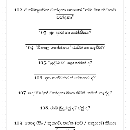
102. පින්මතුවෙන වන්දනා පොතේ "අමා මහ නිවනට
වන්දනා"
103. බුදු දහම හා ජෝතිෂ්‍ය?
104. "විකාල භෝජනය" රැකීම හා කැඩීම?
105. "ශ්‍රද්ධාව" යනු කුමක් ද?
106. දස සක්විතිවත් මොනව ද?
107. දෙවිවරුන් වන්දනා මාන කිරීම කමක් නැද්ද?
108. රාම බුදුරජු ද? රජු ද?
109. හොඳ (පිං / කුසල්), නරක (පව් / අකුසල්) කියල