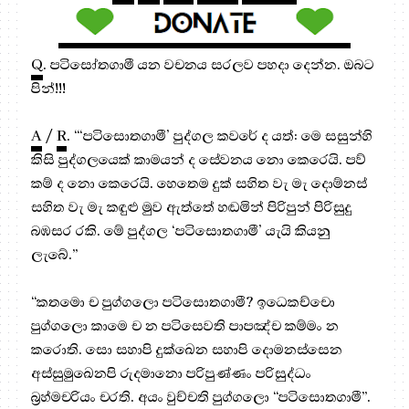
Q
. පටිසෝතගාමී යන වචනය සරලව පහදා දෙන්න. ඔබට
පින්!!!
A
/
R
. “‘පටිසොතගාමී’ පුද්ගල කවරේ ද යත්: මෙ සසුන්හි
කිසි පුද්ගලයෙක් කාමයන් ද සේවනය නො කෙරෙයි. පව්
කම් ද නො කෙරෙයි. හෙතෙම දුක් සහිත වැ මැ දොම්නස්
සහිත වැ මැ කඳුළු මුව ඇත්තේ හඬමින් පිරිපුන් පිරිසුදු
බඹසර රකි. මේ පුද්ගල ‘පටිසොතගාමී’ යැයි කියනු
ලැබේ.”
“කතමො ච පුග්ගලො පටිසොතගාමී? ඉධෙකච්චො
පුග්ගලො කාමෙ ච න පටිසෙවති පාපඤ්ච කම්මං න
කරොති. සො සහාපි දුක්ඛෙන සහාපි දොමනස්සෙන
අස්සුමුඛෙනපි රුදමානො පරිපුණ්ණං පරිසුද්ධං
බ්‍රහ්මචරියං චරති. අයං වුච්චති පුග්ගලො “පටිසොතගාමී”.