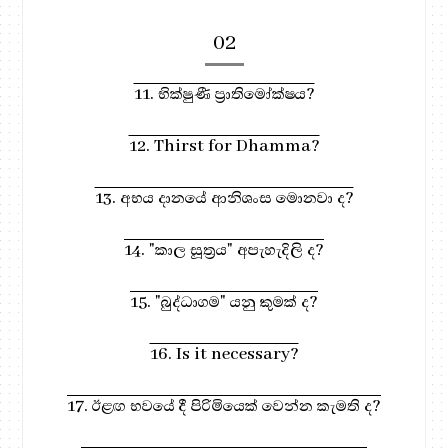
02
11. භික්ෂුණී ප්‍රාතිමෝක්ෂය?
12. Thirst for Dhamma?
13. අභය දානයේ ආනිශංස මොනවා ද?
14. "කාල සූත්‍රය" අපැහැදිලි ද?
15. "බුද්ධාගම" යනු කුමක් ද?
16. Is it necessary?
17. ඊළඟ භවයේ දී පිරිමියෙක් වෙන්න කැමති ද?