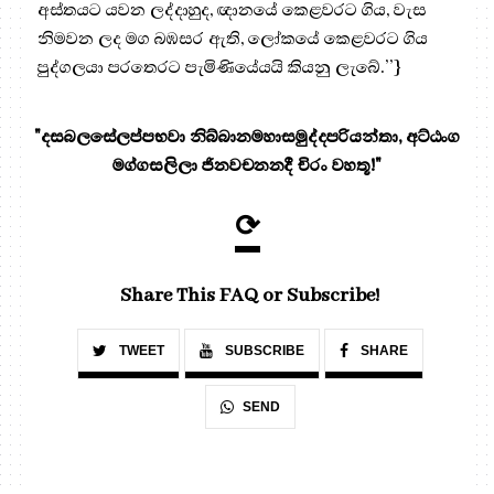
අස්තයට යවන ලද්දාහුද, ඥානයේ කෙළවරට ගිය, වැස
නිමවන ලද මග බඹසර ඇති, ලෝකයේ කෙළවරට ගිය
පුද්ගලයා පරතෙරට පැමිණියේයයි කියනු ලැබේ.’’}
"දසබලසේලප්පභවා නිබ්බානමහාසමුද්දපරියන්තා, අට්ඨංග
මග්ගසලිලා ජිනවචනනදී චිරං වහතූ!"
⟳
Share This FAQ or Subscribe!
TWEET
SUBSCRIBE
SHARE
SEND