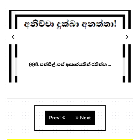
998. පන්සිල්, පස් ආකාරයකින් රකින්න ...
Previ
Next