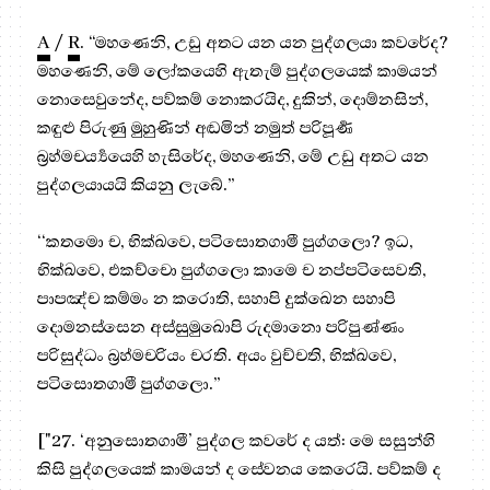
A
/
R
. “මහණෙනි, උඩු අතට යන යන පුද්ගලයා කවරේද?
මහණෙනි, මේ ලෝකයෙහි ඇතැම් පුද්ගලයෙක් කාමයන්
නොසෙවුනේද, පව්කම් නොකරයිද, දුකින්, දොම්නසින්,
කඳුළු පිරුණු මුහුණින් අඬමින් නමුත් පරිපූර්‍ණ
බ්‍රහ්මචර්‍ය්‍යයෙහි හැසිරේද, මහණෙනි, මේ උඩු අතට යන
පුද්ගලයායයි කියනු ලැබේ.”
‘‘කතමො ච, භික්ඛවෙ, පටිසොතගාමී පුග්ගලො? ඉධ,
භික්ඛවෙ, එකච්චො පුග්ගලො කාමෙ ච නප්පටිසෙවති,
පාපඤ්ච කම්මං න කරොති, සහාපි දුක්ඛෙන සහාපි
දොමනස්සෙන අස්සුමුඛොපි රුදමානො පරිපුණ්ණං
පරිසුද්ධං බ්‍රහ්මචරියං චරති. අයං වුච්චති, භික්ඛවෙ,
පටිසොතගාමී පුග්ගලො.”
["27. ‘අනුසොතගාමී’ පුද්ගල කවරේ ද යත්: මෙ සසුන්හි
කිසි පුද්ගලයෙක් කාමයන් ද සේවනය කෙරෙයි. පව්කම් ද