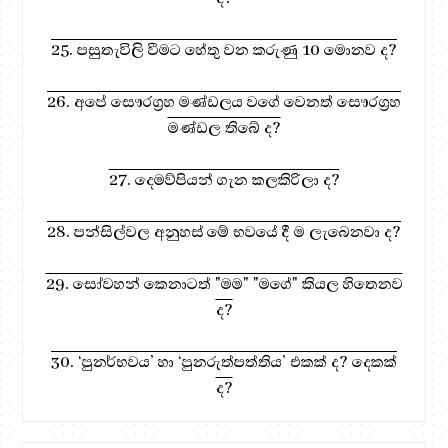
25. පසුතැවිලි වීමට හේතු වන කරුණු 10 මොනව ද?
26. අපේ සෞරග්‍රහ මණ්ඩලය වගේ වෙනත් සෞරග්‍රහ
මණ්ඩල තිබේ ද?
27. දෙමව්පියන් ගැන කලකිරිලා ද?
28. පන්සිල්වල අනුහස් මේ භවයේ දී ම ලැබෙනවා ද?
29. සෝවහන් කෙනාටත් "මම" "මගේ" කියල හිතෙනව
ද?
30. ‘පුනර්භවය’ හා ‘පුනරුත්පත්තිය’ එකක් ද? දෙකක්
ද?