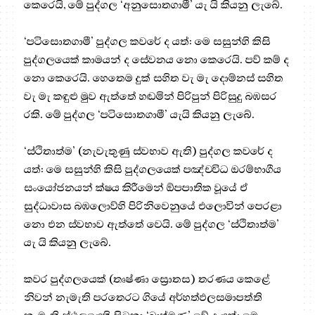
කෙරෙයි, මේ පුද්ගල ‘අනුසොතගාමී’ යැ යි කියනු ලැබේ.
‘පටිසොතගාමී’ පුද්ගල කවරේ ද යත්: මෙ සසුන්හි කිසි
පුද්ගලයෙක් කාමයන් ද සේවනය නො කෙරෙයි. පව් කම් ද
නො කෙරෙයි. හෙතෙම දුක් සහිත වැ මැ දොම්නස් සහිත
වැ මැ කඳුළු මුව ඇත්තේ හඬමින් පිරිපුන් පිරිසුදු බඹසර
රකි. මේ පුද්ගල ‘පටිසොතගාමී’ යැයි කියනු ලැබේ.
‘ස්ථිතාත්ම’ (නැවැතුණු ස්වභාව ඇති) පුද්ගල කවරේ ද
යත්: මෙ සසුන්හි කිසි පුද්ගලයෙක් පඤ්චවිධ ඔරම්භාගීය
සංයෝජනයන් ක්ෂය කිරීමෙන් ඕපපාතික වූයේ ඒ
සුද්ධාවාස බඹලොව්හි පිරිනිවෙනුයේ එලොවින් පෙරළා
නො එන ස්වභාව ඇත්තේ වෙයි. මේ පුද්ගල ‘ස්ථිතාත්ම’
යැ යි කියනු ලැබේ.
කවර පුද්ගලයෙක් (තෘෂ්ණා ස්‍රොතස) තරණය කෙළේ
නිවන් නැමැති පරතෙරට ගියේ අර්හත්ඵලසමාපත්ති