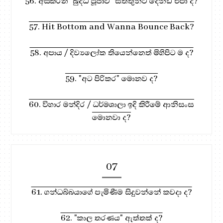
56. අස්කරන "බුද්ධ පූජාව" සත්තුන්ට දෙන්ඩ එපා ද?
57. Hit Bottom and Wanna Bounce Back?
58. අපාය / දිව්‍යලෝක තියෙන්නෙත් මිහිපිට ම ද?
59. "අට පිරිකර" මොනව ද?
60. විහාර මන්දිර / ධර්මශාලා ඉදි කිරීමේ ආනිසංස
මොනවා ද?
07
61. ගන්ධබ්බයාගේ පැමිණීම සිදුවන්නේ කවදා ද?
62. "කාල තරණය" ඇත්තක් ද?