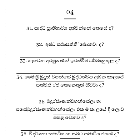
04
31. ඍද්ධි ප්‍රාතිහාර්ය දක්වන්නේ කෙසේ ද?
32. 'අෂ්ට සමාපත්ති' මොනවා ද?
33. ගැටෙන අරමුණෙන් ඉවත්වීම ධර්මානුකූල ද?
34. මෛත්‍රී බුදුන් වහන්සේ බුද්ධත්වය ලබන කාලයේ
සක්විති රජ කෙනෙකුත් සිටිවා ද?
35. බුදුරජාණන්වහන්සේලා හා
පසේබුදුරජාණන්වහන්සේලා එක ම කාලයේ දී ලොව
පහළ වෙනව ද?
36. විදර්ශනා සමාධිය හා සමථ සමාධිය එකක් ද?