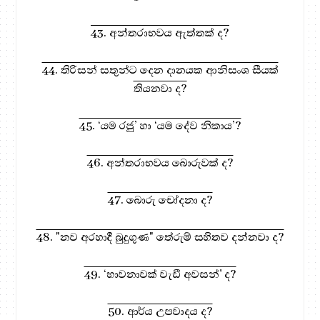
43. අන්තරාභවය ඇත්තක් ද?
44. තිරිසන් සතුන්ට දෙන දානයක ආනිසංශ සීයක්
තියනවා ද?
45. ‘යම රජු’ හා ‘යම දේව නිකාය’?
46. අන්තරාභවය බොරුවක් ද?
47. බොරු චෝදනා ද?
48. "නව අරහාදී බුදුගුණ" තේරුම් සහිතව දන්නවා ද?
49. ‘භාවනාවක් වැඩී අවසන්' ද?
50. ආර්ය උපවාදය ද?