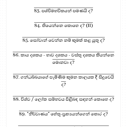
83. පශ්චිමභවිකයන් පමණයි ද?
84. තියෙන්නෙ කොහෙ ද? (II)
85. සෝවාන් වෙන්න නම් කුමක් කළ යුතු ද?
86. කාය දශකය - භාව දශකය - වස්තු දශකය කියන්නෙ
මොනවා ද?
87. ගන්ධබ්බයාගේ පැමිණීම කුමන කාලයක දී සිදුවෙයි
ද?
88. විශ්ව / ලෝක සම්භවය පිළිබඳ සඳහන් කොහෙ ද?
89. "නිර්වාණය" හේතු-ප්‍රත්‍යයන්ගෙන් තොර ද?