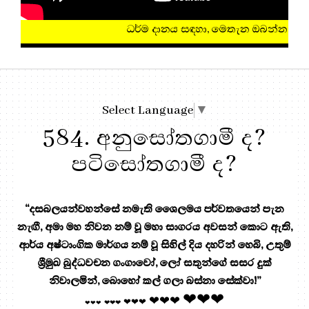
ධර්ම දානය සඳහා, මෙතැන ඔබන්න!
Select Language
▼
584. අනුසෝතගාමී ද?
පටිසෝතගාමී ද?
“දසබලයන්වහන්සේ නමැති ශෛලමය පර්වතයෙන් පැන
නැඟී, අමා මහ නිවන නම් වූ මහා සාගරය අවසන් කොට ඇති,
ආර්ය අෂ්ටාංගික මාර්ගය නම් වූ සිහිල් දිය දහරින් හෙබි, උතුම්
ශ්‍රීමුඛ බුද්ධවචන ගංගාවෝ, ලෝ සතුන්ගේ සසර දුක්
නිවාලමින්, බොහෝ කල් ගලා බස්නා සේක්වා!”
❤❤❤
❤❤❤
❤❤❤
❤❤❤
❤❤❤