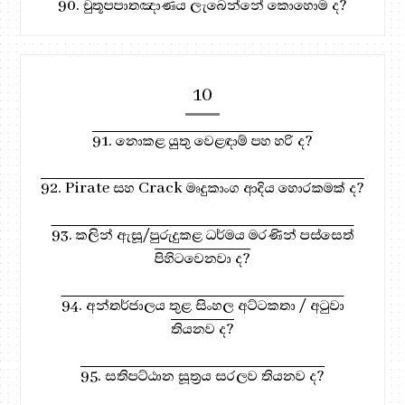
90. චුතූපපාතඤාණය ලැබෙන්නේ කොහොම ද?
10
91. නොකළ යුතු වෙළඳාම් පහ හරි ද?
92. Pirate සහ Crack මෘදුකාංග ආදිය හොරකමක් ද?
93. කලින් ඇසූ/පුරුදුකළ ධර්මය මරණින් පස්සෙත්
පිහිටවෙනවා ද?
94. අන්තර්ජාලය තුළ සිංහල අට්ටකතා / අටුවා
තියනව ද?
95. සතිපට්ඨාන සූත්‍රය සරලව තියනව ද?