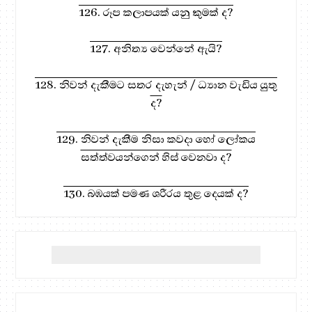
126. රූප කලාපයක් යනු කුමක් ද?
127. අනිත්‍ය වෙන්නේ ඇයි?
128. නිවන් දැකීමට සතර දැහැන් / ධ්‍යාන වැඩිය යුතු
ද?
129. නිවන් දැකීම නිසා කවදා හෝ ලෝකය
සත්ත්වයන්ගෙන් හිස් වෙනවා ද?
130. බඹයක් පමණ ශරීරය තුළ දෙයක් ද?