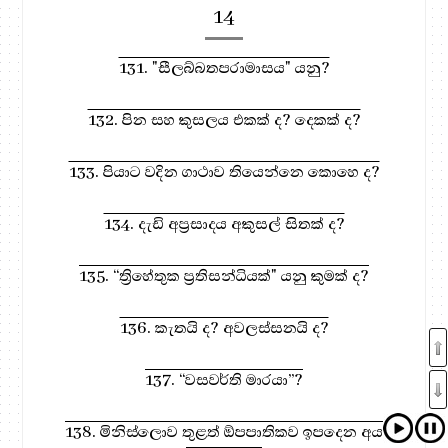
14
131. "සීලබ්බතපරාමාසය" යනු?
132. පින සහ කුසලය එකක් ද? දෙකක් ද?
133. පියාට වදින ගාථාව තියෙන්නෙ කොහෙ ද?
134. දැඩි අප්‍රසාදය අකුසල් සිතක් ද?
135. “ත්‍රිහේතුක ප්‍රතිසන්ධියක්" යනු කුමක් ද?
136. කැතයි ද? අවලස්සනයි ද?
137. “වසවර්ති මාරයා”?
138. මිනිස්ලොව තුළත් ඕපපාතිකව ඉපදෙන අය