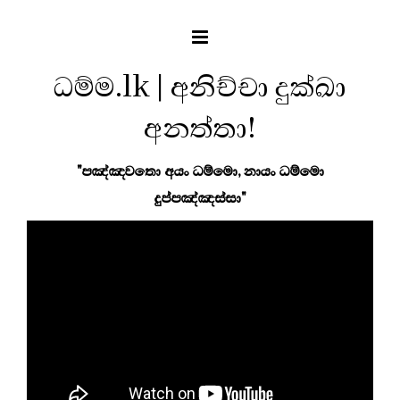
ධම්ම.lk | අනිච්චා දුක්ඛා
අනත්තා!
"පඤ්ඤවතො අයං ධම්මො, නායං ධම්මො
දුප්පඤ්ඤස්සා"