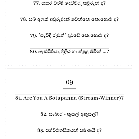
77. සතර වරම් දෙවිවරු කවුරුන් ද?
78. සුබ අලුත් අවුරුද්දක් වෙන්නෙ කොහොම ද?
79. "පැවිදි රුවක්" දුටුවේ කොහොම ද?
80. බැක්ටීරියා, දිලීර හා ක්ෂුද්‍ර ජිවීන් ...?
09
81. Are You A Sotapanna (Stream-Winner)?
82. සංඛාර - කුසල් අකුසල්?
83. පශ්චිමභවිකයන් පමණයි ද?