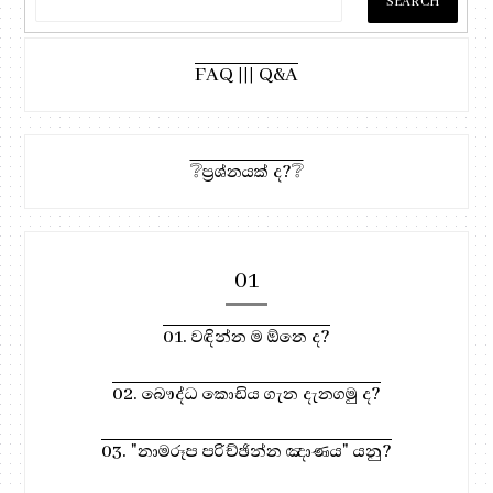
FAQ ||| Q&A
❔ප්‍රශ්නයක් ද?❔
01
01. වඳින්න ම ඕනෙ ද?
02. බෞද්ධ කොඩිය ගැන දැනගමු ද?
03. "නාමරූප පරිච්ඡින්න ඤාණය" යනු?