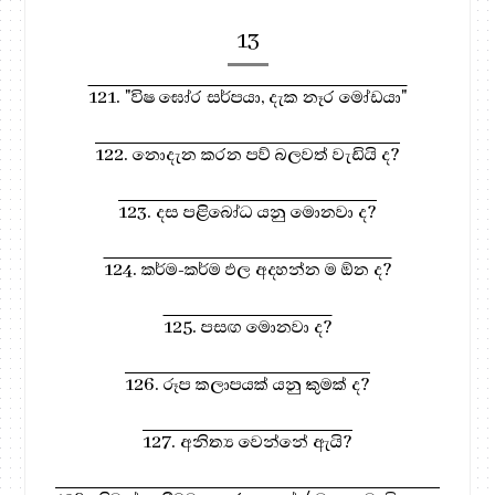
13
121. "විෂ ඝෝර සර්පයා, දැක නෑර මෝඩයා"
122. නොදැන කරන පව් බලවත් වැඩියි ද?
123. දස පළිබෝධ යනු මොනවා ද?
124. කර්ම-කර්ම ඵල අදහන්න ම ඕන ද?
125. පසඟ මොනවා ද?
126. රූප කලාපයක් යනු කුමක් ද?
127. අනිත්‍ය වෙන්නේ ඇයි?