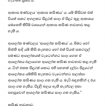
ගැනීමේ ක්‍ර‍මය ය.
ආකාස මණ්ඩලය ‘ආකාස කසිණය’ ය. යම් කිසිවක එක්
වියත් සතර අඟලකට සිදුරක් සාදා ඒ සිදුර තුළ ආකාශය
මෙනෙහි කිරීම් වශයෙන් ආකාස කසිණ භාවනාව කළ
හැකි ය.
ආලෝක මණ්ඩලය ‘ආලෝක කසිණය’ ය. බිමට හෝ
බිත්ති ආදි යම් කිසි තැනකට හෝ එක් වියත් සතරඟුල්
පමණට ආලෝකයක් වැටෙන්නට සාදා ගෙන ඒ
ආලෝකය බලාගෙන ආලෝක කසිණ භාවනාව කළ හැකි
ය. ටින් එකක සිදුරක් කොට එහි පහනක් දල්වා සිදුරෙන්
ආලෝකය යම්කිසි තැනකට වැටෙන්නට සලස්සා
ආලෝක කසිණය සාදා ගත හැකි ය. මැටි බඳුනකින් ද එය
සාදා ගත හැකිය. විදුලි බලය ඇති තැන්වල ඉතා
පහසුවෙන් ආලෝක කසිණය සාදා ගත හැකිය."
කසිණ භාවනාව
.