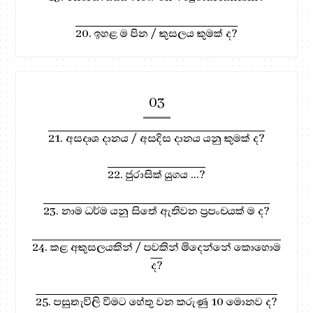
20. ඉහළ ම පින / කුසලය කුමක් ද?
03
21. අසදෘශ දානය / අසදිස දානය යනු කුමක් ද?
22. ජුරාසික් යුගය ...?
23. නාම ධර්ම යනු සිතේ ඇතිවන ප්‍රපංචයක් ම ද?
24. කළ අකුසලයකින් / පවකින් මිදෙන්නේ කොහොම
ද?
25. පසුතැවිලි වීමට හේතු වන කරුණු 10 මොනව ද?