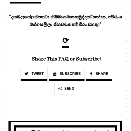
"දසබලසේලප්පභවා නිබ්බානමහාසමුද්දපරියන්තා, අට්ඨංග
මග්ගසලිලා ජිනවචනනදී චිරං වහතූ!"
⟳
Share This FAQ or Subscribe!
TWEET
SUBSCRIBE
SHARE
SEND