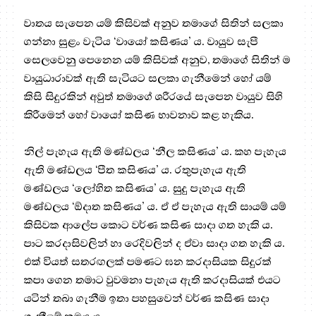
වාතය සැපෙන යම් කිසිවක් අනුව තමාගේ සිතින් සලකා
ගන්නා සුළං වැටිය ‘වායෝ කසිණය’ ය. වායුව සැපී
සෙලවෙනු පෙනෙන යම් කිසිවක් අනුව, තමාගේ සිතින් ම
වායුධාරාවක් ඇති සැටියට සලකා ගැනීමෙන් හෝ යම්
කිසි සිදුරකින් අවුත් තමාගේ ශරීරයේ සැපෙන වායුව සිහි
කිරීමෙන් හෝ වායෝ කසිණ භාවනාව කළ හැකිය.
නිල් පැහැය ඇති මණ්ඩලය ‘නීල කසිණය’ ය. කහ පැහැය
ඇති මණ්ඩලය ‘පීත කසිණය’ ය. රතුපැහැය ඇති
මණ්ඩලය ‘ලෝහිත කසිණය’ ය. සුදු පැහැය ඇති
මණ්ඩලය ‘ඕදාත කසිණය’ ය. ඒ ඒ පැහැය ඇති සායම් යම්
කිසිවක ආලේප කොට වර්ණ කසිණ සාදා ගත හැකි ය.
පාට කරදාසිවලින් හා රෙදිවලින් ද ඒවා සාදා ගත හැකි ය.
එක් වියත් සතරඟලක් පමණට ඝන කරදාසියක සිදුරක්
කපා ගෙන තමාට වුවමනා පැහැය ඇති කරදාසියක් එයට
යටින් තබා ගැනීම ඉතා පහසුවෙන් වර්ණ කසිණ සාදා