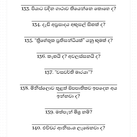
133. පියාට වදින ගාථාව තියෙන්නෙ කොහෙ ද?
134. දැඩි අප්‍රසාදය අකුසල් සිතක් ද?
135. “ත්‍රිහේතුක ප්‍රතිසන්ධියක්" යනු කුමක් ද?
136. කැතයි ද? අවලස්සනයි ද?
137. “වසවර්ති මාරයා”?
138. මිනිස්ලොව තුළත් ඕපපාතිකව ඉපදෙන අය
ඉන්නවා ද?
139. මත්පැන් මිශ්‍ර නම්?
140. එච්චර ආනිසංශ ලැබෙනවා ද?