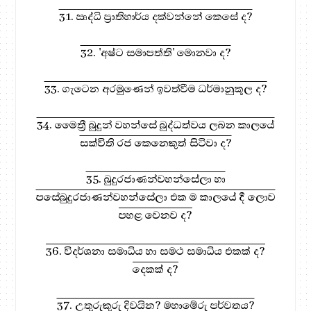
31. ඍද්ධි ප්‍රාතිහාර්ය දක්වන්නේ කෙසේ ද?
32. 'අෂ්ට සමාපත්ති' මොනවා ද?
33. ගැටෙන අරමුණෙන් ඉවත්වීම ධර්මානුකූල ද?
34. මෛත්‍රී බුදුන් වහන්සේ බුද්ධත්වය ලබන කාලයේ
සක්විති රජ කෙනෙකුත් සිටිවා ද?
35. බුදුරජාණන්වහන්සේලා හා
පසේබුදුරජාණන්වහන්සේලා එක ම කාලයේ දී ලොව
පහළ වෙනව ද?
36. විදර්ශනා සමාධිය හා සමථ සමාධිය එකක් ද?
දෙකක් ද?
37. උතුරුකුරු දිවයින? මහාමේරු පර්වතය?