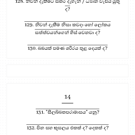
128. නිවන් දැකීමට සතර දැහැන් / ධ්‍යාන වැඩිය යුතු
ද?
129. නිවන් දැකීම නිසා කවදා හෝ ලෝකය
සත්ත්වයන්ගෙන් හිස් වෙනවා ද?
130. බඹයක් පමණ ශරීරය තුළ දෙයක් ද?
14
131. "සීලබ්බතපරාමාසය" යනු?
132. පින සහ කුසලය එකක් ද? දෙකක් ද?