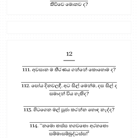
කිව්වෙ මොනව ද?
12
111. අවසාන ම තීරණය ගන්නේ කොහොම ද?
112. පෝය දිනවලදී, අට සිල් මෙන්ම, දස සිල් ද
සමාදන් විය හැකිද?
113. හිටගෙන මල් පූජා කරන්න හොඳ නැද්ද?
114. ‘‘නමො තස්ස භගවතො අරහතො
සම්මාසම්බුද්ධස්ස!"