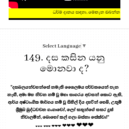
ධර්ම දානය සඳහා, මෙතැන ඔබන්න!
Select Language
▼
149. දස කසින යනු
මොනවා ද?
“දසබලයන්වහන්සේ නමැති ශෛලමය පර්වතයෙන් පැන
නැඟී, අමා මහ නිවන නම් වූ මහා සාගරය අවසන් කොට ඇති,
ආර්ය අෂ්ටාංගික මාර්ගය නම් වූ සිහිල් දිය දහරින් හෙබි, උතුම්
ශ්‍රීමුඛ බුද්ධවචන ගංගාවෝ, ලෝ සතුන්ගේ සසර දුක්
නිවාලමින්, බොහෝ කල් ගලා බස්නා සේක්වා!”
❤❤❤
❤❤❤
❤❤❤
❤❤❤
❤❤❤