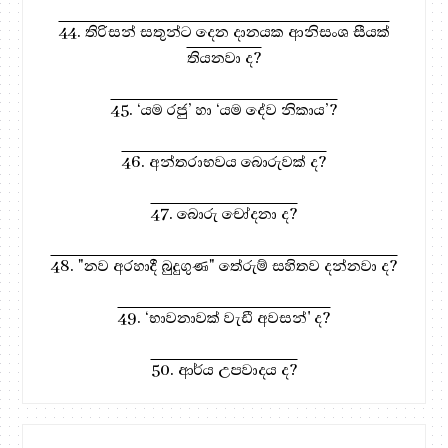
44. තිරිසන් සතුන්ට දෙන දානයක ආනිසංශ සීයක්
තියනවා ද?
45. ‘යම රජු’ හා ‘යම දේව නිකාය’?
46. අන්තරාභවය බොරුවක් ද?
47. බොරු චෝදනා ද?
48. "නව අරහාදී බුදුගුණ" තේරුම් සහිතව දන්නවා ද?
49. ‘භාවනාවක් වැඩී අවසන්' ද?
50. ආර්ය උපවාදය ද?