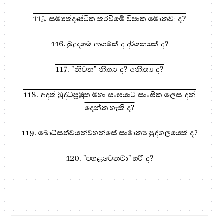
115. සම්‍යක්දෘෂ්ටික කරවීමේ විපාක මොනවා ද?
116. බුදුදහම ආගමක් ද දර්ශනයක් ද?
117. "නිවන" නිත්‍ය ද? අනිත්‍ය ද?
118. අදත් බුද්ධප්‍රමුක මහා සංඝයාට සාංඝික ලෙස දන්
දෙන්න හැකි ද?
119. බොධිසත්වයන්වහන්සේ සාමාන්‍ය පුද්ගලයෙක් ද?
120. "පහළවෙනවා" හරි ද?