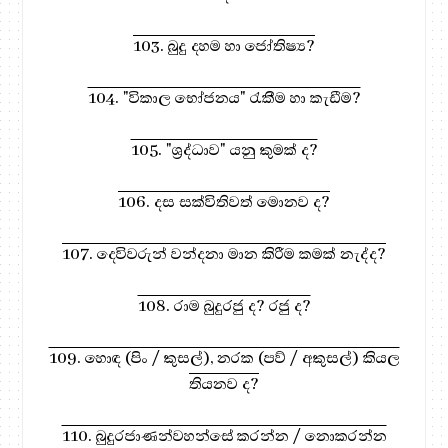
103. බුදු දහම හා ජෝතිෂ්‍ය?
104. "විකාල භෝජනය" රැකීම හා කැඩීම?
105. "ශ්‍රද්ධාව" යනු කුමක් ද?
106. දස සක්විතිවත් මොනව ද?
107. දෙවිවරුන් වන්දනා මාන කිරීම කමක් නැද්ද?
108. රාම බුදුරජු ද? රජු ද?
109. හොඳ (පිං / කුසල්), නරක (පව් / අකුසල්) කියල
තියනව ද?
110. බුදුරජාණන්වහන්සේ කරන්න / නොකරන්න