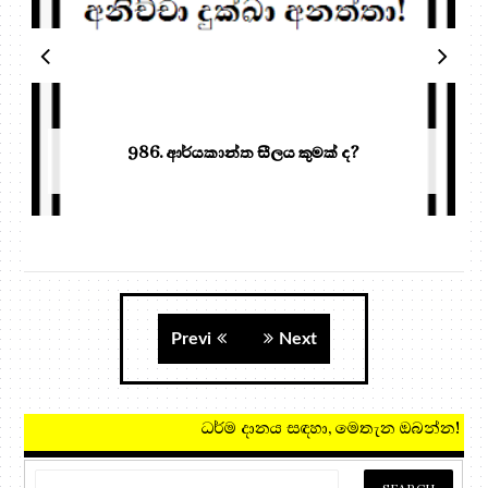
986. ආර්යකාන්ත සීලය කුමක් ද?
Previ
Next
ධර්ම දානය සඳහා, 