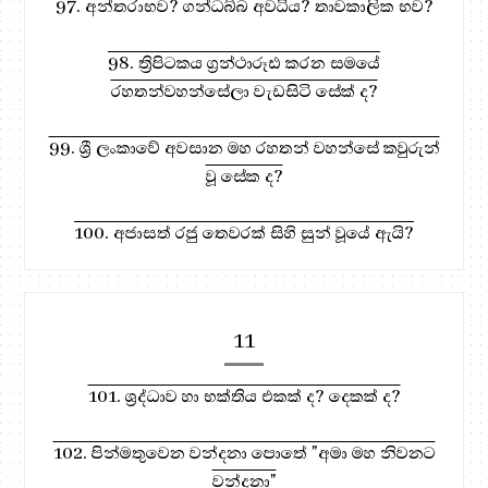
97. අන්තරාභව? ගන්ධබ්බ අවධිය? තාවකාලික භව?
98. ත්‍රිපිටකය ග්‍රන්ථාරූඪ කරන සමයේ
රහතන්වහන්සේලා වැඩසිටි සේක් ද?
99. ශ්‍රී ලංකාවේ අවසාන මහ රහතන් වහන්සේ කවුරුන්
වූ සේක ද?
100. අජාසත් රජු තෙවරක් සිහි සුන් වූයේ ඇයි?
11
101. ශ්‍රද්ධාව හා භක්තිය එකක් ද? දෙකක් ද?
102. පින්මතුවෙන වන්දනා පොතේ "අමා මහ නිවනට
වන්දනා"