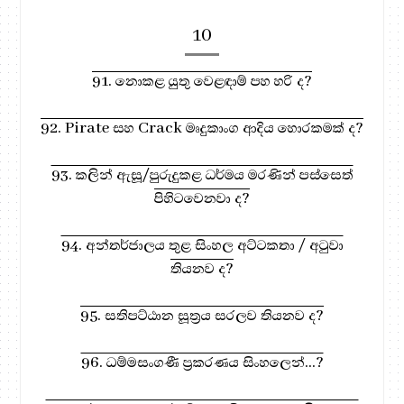
10
91. නොකළ යුතු වෙළඳාම් පහ හරි ද?
92. Pirate සහ Crack මෘදුකාංග ආදිය හොරකමක් ද?
93. කලින් ඇසූ/පුරුදුකළ ධර්මය මරණින් පස්සෙත්
පිහිටවෙනවා ද?
94. අන්තර්ජාලය තුළ සිංහල අට්ටකතා / අටුවා
තියනව ද?
95. සතිපට්ඨාන සූත්‍රය සරලව තියනව ද?
96. ධම්මසංගණී ප්‍රකරණය සිංහලෙන්...?