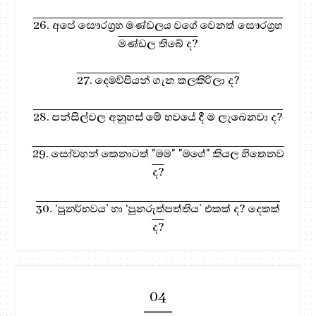
26. අපේ සෞරග්‍රහ මණ්ඩලය වගේ වෙනත් සෞරග්‍රහ
මණ්ඩල තිබේ ද?
27. දෙමව්පියන් ගැන කලකිරිලා ද?
28. පන්සිල්වල අනුහස් මේ භවයේ දී ම ලැබෙනවා ද?
29. සෝවහන් කෙනාටත් "මම" "මගේ" කියල හිතෙනව
ද?
30. ‘පුනර්භවය’ හා ‘පුනරුත්පත්තිය’ එකක් ද? දෙකක්
ද?
04