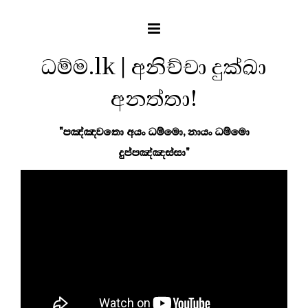
ධම්ම.lk | අනිච්චා දුක්ඛා
අනත්තා!
"පඤ්ඤවතො අයං ධම්මො, නායං ධම්මො
දුප්පඤ්ඤස්සා"