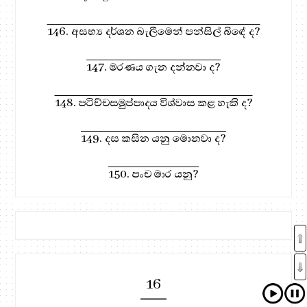
146. අසභ්‍ය දර්ශන බැලීමෙන් පන්සිල් බිඳේ ද?
147. මරණය ගැන දන්නවා ද?
148. පටිච්චසමුප්පාදය විශ්වාස කළ හැකි ද?
149. දස කසින යනු මොනවා ද?
150. පංච මාර යනු?
16