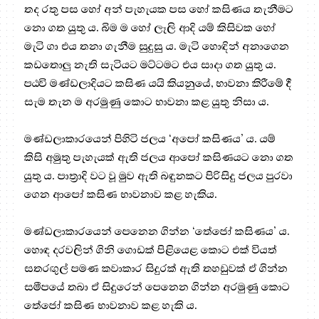
තද රතු පස හෝ අන් පැහැයක පස හෝ කසිණය තැනීමට
නො ගත යුතු ය. බිම ම හෝ ලෑලි ආදි යම් කිසිවක හෝ
මැටි ගා එය තනා ගැනීම සුදුසු ය. මැටි හොඳින් අනාගෙන
කඩතොලු නැති සැටියට මට්ටමට එය සාදා ගත යුතු ය.
පඨවි මණ්ඩලාදියට කසිණ යයි කියනුයේ, භාවනා කිරීමේ දී
සැම තැන ම අරමුණු කොට භාවනා කළ යුතු නිසා ය.
මණ්ඩලාකාරයෙන් පිහිටි ජලය ‘අපෝ කසිණය’ ය. යම්
කිසි අමුතු පැහැයක් ඇති ජලය ආපෝ කසිණයට නො ගත
යුතු ය. පාත්‍රාදි වට වූ මුව ඇති බඳුනකට පිරිසිදු ජලය පුරවා
ගෙන ආපෝ කසිණ භාවනාව කළ හැකිය.
මණ්ඩලාකාරයෙන් පෙනෙන ගින්න ‘තේජෝ කසිණය’ ය.
හොඳ දරවලින් ගිනි ගොඩක් පිළියෙළ කොට එක් වියත්
සතරඟුල් පමණ කවාකාර සිදුරක් ඇති තහඩුවක් ඒ ගින්න
සමීපයේ තබා ඒ සිදුරෙන් පෙනෙන ගින්න අරමුණු කොට
තේජෝ කසිණ භාවනාව කළ හැකි ය.