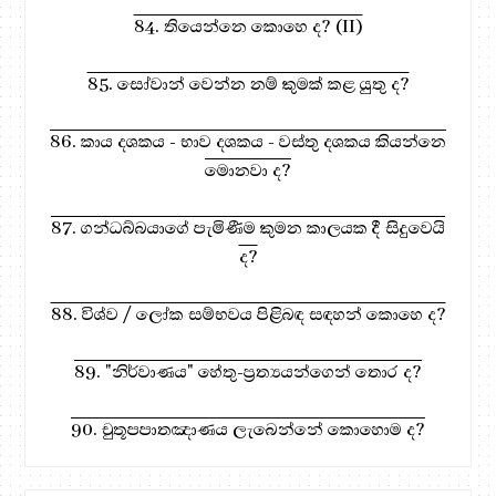
84. තියෙන්නෙ කොහෙ ද? (II)
85. සෝවාන් වෙන්න නම් කුමක් කළ යුතු ද?
86. කාය දශකය - භාව දශකය - වස්තු දශකය කියන්නෙ
මොනවා ද?
87. ගන්ධබ්බයාගේ පැමිණීම කුමන කාලයක දී සිදුවෙයි
ද?
88. විශ්ව / ලෝක සම්භවය පිළිබඳ සඳහන් කොහෙ ද?
89. "නිර්වාණය" හේතු-ප්‍රත්‍යයන්ගෙන් තොර ද?
90. චුතූපපාතඤාණය ලැබෙන්නේ කොහොම ද?