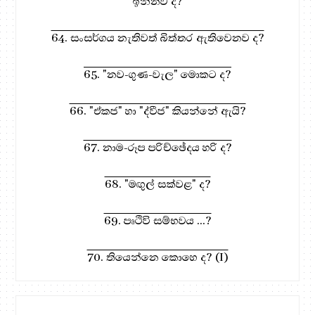
ඉන්නව ද?
64. සංසර්ගය නැතිවත් බිත්තර ඇතිවෙනව ද?
65. "නව-ගුණ-වැල" මොකට ද?
66. "ඒකජ" හා "ද්වීජ" කියන්නේ ඇයි?
67. නාම-රූප පරිච්ඡේදය හරි ද?
68. "මඟුල් සක්වළ" ද?
69. පෘථිවි සම්භවය ...?
70. තියෙන්නෙ කොහෙ ද? (I)