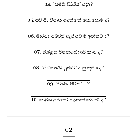
04. "සම්මාදිට්ඨිය" යනු?
05. පව් පිං විපාක දෙන්නේ කොහොම ද?
06. මාරයා, යමරජු ඇත්තට ම ඉන්නව ද?
07. භික්ෂූන් වහන්සේලාට කැප ද?
08. "ගිරිභණ්ඩ පූජාව" යනු කුමක්ද?
09. "චක්ක පිරිත" ...?
10. කංචුක පූජාවේ අනුසස් කවරේ ද?
02