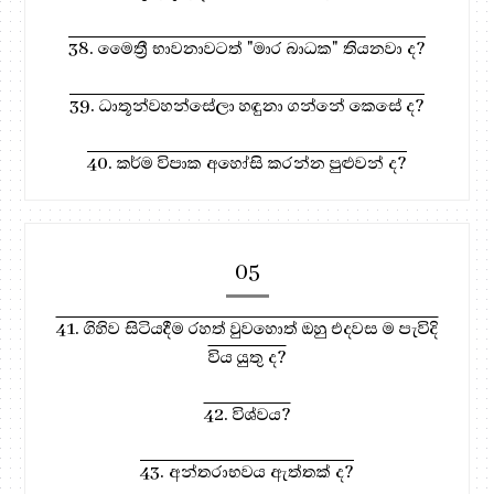
38. මෛත්‍රී භාවනාවටත් "මාර බාධක" තියනවා ද?
39. ධාතූන්වහන්සේලා හඳුනා ගන්නේ කෙසේ ද?
40. කර්ම විපාක අහෝසි කරන්න පුළුවන් ද?
05
41. ගිහිව සිටියදීම රහත් වුවහොත් ඔහු එදවස ම පැවිදි
විය යුතු ද?
42. විශ්වය?
43. අන්තරාභවය ඇත්තක් ද?