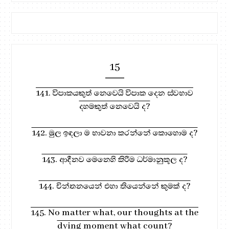
15
141. විපාකයකුත් නෙවෙයි විපාක දෙන ස්වභාව
දහමකුත් නෙවෙයි ද?
142. මුල ඉඳලා ම භාවනා කරන්නේ කොහොම ද?
143. ආදීනව මෙනෙහි කිරීම ධර්මානුකූල ද?
144. චින්තනයෙන් එහා තියෙන්නේ කුමක් ද?
145. No matter what, our thoughts at the
dying moment what count?