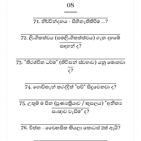
08
71. නිර්වින්දනය - සිහිනැතිකිරීම ...?
72. ලිංගිකත්වය (සමලිංගිකත්ත්වය) ගැන දහමේ
සඳහන් ද?
73. "තිරශ්චීන ධර්ම" (තිරිසන් ස්වභාව) යනු මොනවා
ද?
74. ගොවිතැන් කරද්දිත් "පව්" සිදුවෙනවා ද?
75. උතුම් ම පින (පුණ්‍යක්‍රියාව / කුසලය) "අනිත්‍ය
සංඥාව වැඩීම" ද?
76. චිත්ත - චෛතසික කියලා කොටස් 2ක් ඇයි?