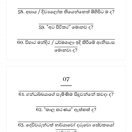
58. අපාය / දිව්‍යලෝක තියෙන්නෙත් මිහිපිට ම ද?
59. "අට පිරිකර" මොනව ද?
60. විහාර මන්දිර / ධර්මශාලා ඉදි කිරීමේ ආනිසංස
මොනවා ද?
07
61. ගන්ධබ්බයාගේ පැමිණීම සිදුවන්නේ කවදා ද?
62. "කාල තරණය" ඇත්තක් ද?
63. දෙවිවරුන්ටත් භාර්යාවෝ දරුවො සේවකයෝ