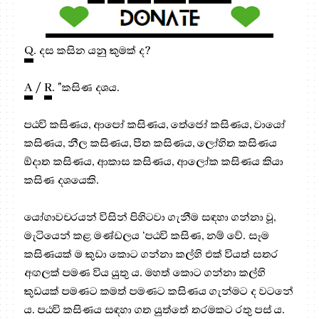
Q
. දස කසින යනු කුමක් ද?
A
/
R
. "කසිණ දශය.
පඨවි කසිණය, ආපෝ කසිණය, තේජෝ කසිණය, වායෝ
කසිණය, නීල කසිණය, පීත කසිණය, ලෝහිත කසිණය
ඕදාත කසිණය, ආකාස කසිණය, ආලෝක කසිණය කියා
කසිණ දශයෙකි.
යෝගාවචරයන් විසින් පිහිටවා ගැනීම සඳහා ගන්නා වූ,
මැටියෙන් කළ මණ්ඩලය ‘පඨවි කසිණ, නම් වේ. සෑම
කසිණයක් ම කුඩා කොට ගන්නා කල්හි එක් වියත් සතර
අඟලක් පමණ විය යුතු ය. මහත් කොට ගන්නා කල්හි
කුඩයක් පමණට කමත් පමණට කසිණය ගැන්මට ද වටනේ
ය. පඨවි කසිණය සඳහා ගත යුත්තේ තරමකට රතු පස් ය.