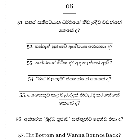
06
51. සතර සතිපට්ඨාන ධර්මයෝ නිවැරදිව වඩන්නේ
කෙසේ ද?
52. කප්රුක් පූජාවේ ආනිශංස මොනවා ද?
53. යෝධයෝ හිටිය ද? අද නැත්තේ ඇයි?
54. "මාර බලපෑම්" ජයගන්නේ කෙසේ ද?
55. කෙනෙකුට කළ වැරැද්දක් නිවැරදි කරගන්නේ
කෙසේ ද?
56. අස්කරන "බුද්ධ පූජාව" සත්තුන්ට දෙන්ඩ එපා ද?
57. Hit Bottom and Wanna Bounce Back?