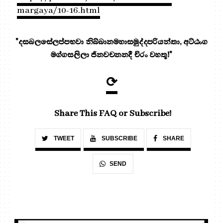
margaya/10-16.html
"දසබලසේලප්පභවා නිබ්බානමහාසමුද්දපරියන්තා, අට්ඨංග
මග්ගසලිලා ජිනවචනනදී චිරං වහතූ!"
⟳
Share This FAQ or Subscribe!
TWEET
SUBSCRIBE
SHARE
SEND