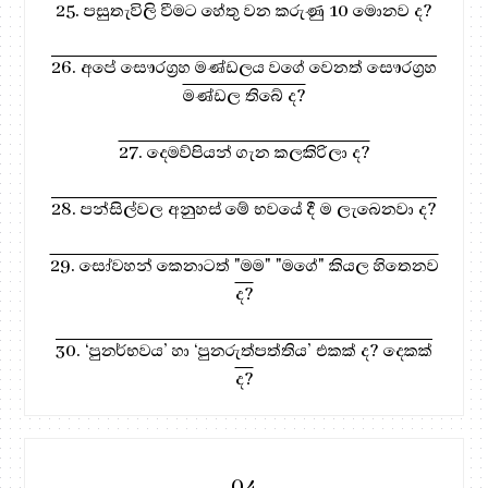
25. පසුතැවිලි වීමට හේතු වන කරුණු 10 මොනව ද?
26. අපේ සෞරග්‍රහ මණ්ඩලය වගේ වෙනත් සෞරග්‍රහ
මණ්ඩල තිබේ ද?
27. දෙමව්පියන් ගැන කලකිරිලා ද?
28. පන්සිල්වල අනුහස් මේ භවයේ දී ම ලැබෙනවා ද?
29. සෝවහන් කෙනාටත් "මම" "මගේ" කියල හිතෙනව
ද?
30. ‘පුනර්භවය’ හා ‘පුනරුත්පත්තිය’ එකක් ද? දෙකක්
ද?
04