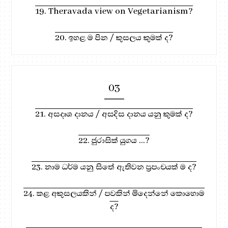
19. Theravada view on Vegetarianism?
20. ඉහළ ම පින / කුසලය කුමක් ද?
03
21. අසදෘශ දානය / අසදිස දානය යනු කුමක් ද?
22. ජුරාසික් යුගය ...?
23. නාම ධර්ම යනු සිතේ ඇතිවන ප්‍රපංචයක් ම ද?
24. කළ අකුසලයකින් / පවකින් මිදෙන්නේ කොහොම
ද?