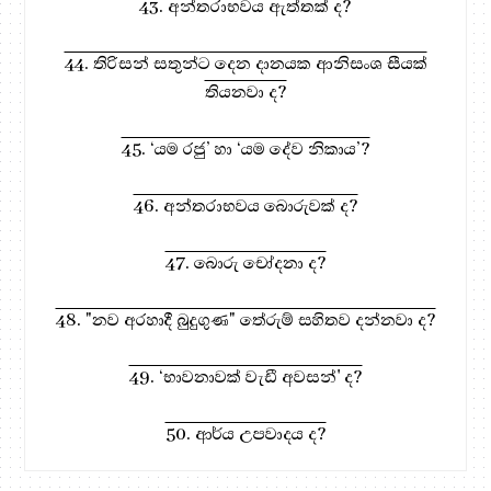
43. අන්තරාභවය ඇත්තක් ද?
44. තිරිසන් සතුන්ට දෙන දානයක ආනිසංශ සීයක්
තියනවා ද?
45. ‘යම රජු’ හා ‘යම දේව නිකාය’?
46. අන්තරාභවය බොරුවක් ද?
47. බොරු චෝදනා ද?
48. "නව අරහාදී බුදුගුණ" තේරුම් සහිතව දන්නවා ද?
49. ‘භාවනාවක් වැඩී අවසන්' ද?
50. ආර්ය උපවාදය ද?