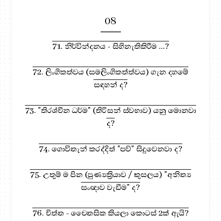
08
71. නිර්වින්දනය - සිහිනැතිකිරීම ...?
72. ලිංගිකත්වය (සමලිංගිකත්ත්වය) ගැන දහමේ
සඳහන් ද?
73. "තිරශ්චීන ධර්ම" (තිරිසන් ස්වභාව) යනු මොනවා
ද?
74. ගොවිතැන් කරද්දිත් "පව්" සිදුවෙනවා ද?
75. උතුම් ම පින (පුණ්‍යක්‍රියාව / කුසලය) "අනිත්‍ය
සංඥාව වැඩීම" ද?
76. චිත්ත - චෛතසික කියලා කොටස් 2ක් ඇයි?