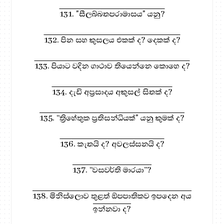
131. "සීලබ්බතපරාමාසය" යනු?
132. පින සහ කුසලය එකක් ද? දෙකක් ද?
133. පියාට වදින ගාථාව තියෙන්නෙ කොහෙ ද?
134. දැඩි අප්‍රසාදය අකුසල් සිතක් ද?
135. “ත්‍රිහේතුක ප්‍රතිසන්ධියක්" යනු කුමක් ද?
136. කැතයි ද? අවලස්සනයි ද?
137. “වසවර්ති මාරයා”?
138. මිනිස්ලොව තුළත් ඕපපාතිකව ඉපදෙන අය
ඉන්නවා ද?