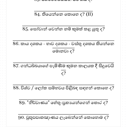
84. තියෙන්නෙ කොහෙ ද? (II)
85. සෝවාන් වෙන්න නම් කුමක් කළ යුතු ද?
86. කාය දශකය - භාව දශකය - වස්තු දශකය කියන්නෙ
මොනවා ද?
87. ගන්ධබ්බයාගේ පැමිණීම කුමන කාලයක දී සිදුවෙයි
ද?
88. විශ්ව / ලෝක සම්භවය පිළිබඳ සඳහන් කොහෙ ද?
89. "නිර්වාණය" හේතු-ප්‍රත්‍යයන්ගෙන් තොර ද?
90. චුතූපපාතඤාණය ලැබෙන්නේ කොහොම ද?