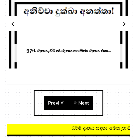
976. රූපය, වර්ණ රූපය හා ඕජා රූපය එක...
Previ
Next
ධර්ම දානය සඳහා, මෙතැන ඔබන්න!