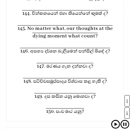
144. චින්තනයෙන් එහා තියෙන්නේ කුමක් ද?
145. No matter what, our thoughts at the
dying moment what count?
146. අසභ්‍ය දර්ශන බැලීමෙන් පන්සිල් බිඳේ ද?
147. මරණය ගැන දන්නවා ද?
148. පටිච්චසමුප්පාදය විශ්වාස කළ හැකි ද?
149. දස කසින යනු මොනවා ද?
150. පංච මාර යනු?