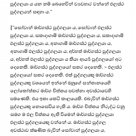
පුද්ගලයා ය යන නම් බෙහෙවින් ව්‍යවහාර වන්නේ ඵලස්ථ
පුද්ගලයන් සඳහා ය.”
[“සෝවාන් මාර්ගස්ථ පුද්ගලයා ය, සෝවාන් ඵලස්ථ
පුද්ගලයා ය, සකෘදාගාමි මාර්ගස්ථ පුද්ගලයා ය, සකෘදාගාමි
ඵලස්ථ පුද්ගලයා ය, අනාගාමි මාර්ගස්ථ පුද්ගලයා ය,
අනාගාමි ඵලස්ථ පුද්ගලයා ය, අර්හත් මාර්ගස්ථ පුද්ගලයා
ය, අර්හත් ඵලස්ථ පුද්ගලයා ය කියා ආර්‍ය්‍ය පුද්ගලයෝ අට
දෙනෙකි. මාර්ගස්ථ පුද්ගලයෝ සතර දෙනෙකි. > ඵලස්ථ
පුද්ගලයෝ සතර දෙනෙකි. එක් පුද්ගලයකු මාර්ගස්ථ
පුද්ගලයකු වශයෙන් ඉන්නේ ඔහුගේ සන්තානයෙහි
ලෝකෝත්තර මාර්ග චිත්තය පවත්නා අවස්ථාවෙහි
පමණෙකි. එය ඉතා කෙටි කාලයෙකි. එබැවින් මාර්ගස්ථ
පුද්ගලයකු නොසෙවිය හැකි ය. මාර්ග චිත්තය නිරුද්ධ වනු
සමග ම ඵල චිත්තය ඇති වීමෙන් මාර්ගස්ථ පුද්ගලයා
ඵලස්ථ පුද්ගලයෙකු වන්නේ ය. මාර්ගස්ථ පුද්ගල
අවස්ථාව ක්ෂණික බැවින් සෝවාන් පුද්ගලයා ය,