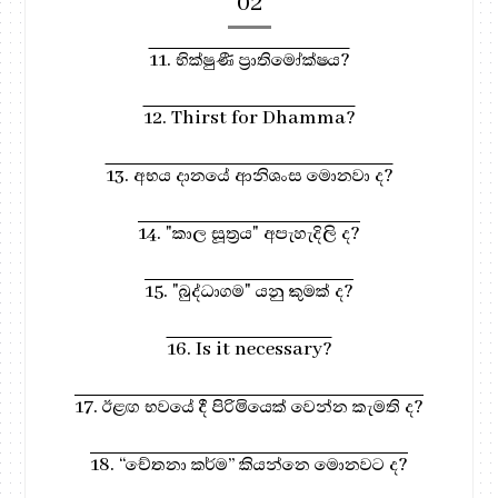
02
11. භික්ෂුණී ප්‍රාතිමෝක්ෂය?
12. Thirst for Dhamma?
13. අභය දානයේ ආනිශංස මොනවා ද?
14. "කාල සූත්‍රය" අපැහැදිලි ද?
15. "බුද්ධාගම" යනු කුමක් ද?
16. Is it necessary?
17. ඊළඟ භවයේ දී පිරිමියෙක් වෙන්න කැමති ද?
18. “චේතනා කර්ම” කියන්නෙ මොනවට ද?