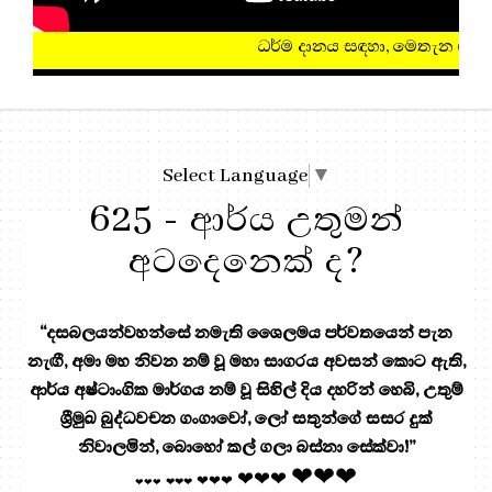
ධර්ම දානය සඳහා, මෙතැන ඔබන්න!
Select Language
▼
625 - ආර්ය උතුමන්
අටදෙනෙක් ද?
“දසබලයන්වහන්සේ නමැති ශෛලමය පර්වතයෙන් පැන
නැඟී, අමා මහ නිවන නම් වූ මහා සාගරය අවසන් කොට ඇති,
ආර්ය අෂ්ටාංගික මාර්ගය නම් වූ සිහිල් දිය දහරින් හෙබි, උතුම්
ශ්‍රීමුඛ බුද්ධවචන ගංගාවෝ, ලෝ සතුන්ගේ සසර දුක්
නිවාලමින්, බොහෝ කල් ගලා බස්නා සේක්වා!”
❤❤❤
❤❤❤
❤❤❤
❤❤❤
❤❤❤