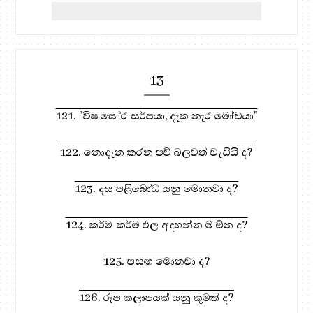
13
121. "විෂ ඝෝර සර්පයා, දැක නෑර මෝඩයා"
122. නොදැන කරන පව් බලවත් වැඩියි ද?
123. දස පළිබෝධ යනු මොනවා ද?
124. කර්ම-කර්ම ඵල අදහන්න ම ඕන ද?
125. පසඟ මොනවා ද?
126. රූප කලාපයක් යනු කුමක් ද?