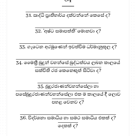
31. ඍද්ධි ප්‍රාතිහාර්ය දක්වන්නේ කෙසේ ද?
32. 'අෂ්ට සමාපත්ති' මොනවා ද?
33. ගැටෙන අරමුණෙන් ඉවත්වීම ධර්මානුකූල ද?
34. මෛත්‍රී බුදුන් වහන්සේ බුද්ධත්වය ලබන කාලයේ
සක්විති රජ කෙනෙකුත් සිටිවා ද?
35. බුදුරජාණන්වහන්සේලා හා
පසේබුදුරජාණන්වහන්සේලා එක ම කාලයේ දී ලොව
පහළ වෙනව ද?
36. විදර්ශනා සමාධිය හා සමථ සමාධිය එකක් ද?
දෙකක් ද?