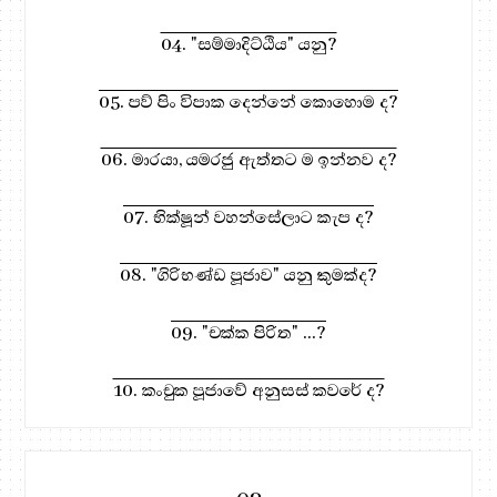
04. "සම්මාදිට්ඨිය" යනු?
05. පව් පිං විපාක දෙන්නේ කොහොම ද?
06. මාරයා, යමරජු ඇත්තට ම ඉන්නව ද?
07. භික්ෂූන් වහන්සේලාට කැප ද?
08. "ගිරිභණ්ඩ පූජාව" යනු කුමක්ද?
09. "චක්ක පිරිත" ...?
10. කංචුක පූජාවේ අනුසස් කවරේ ද?