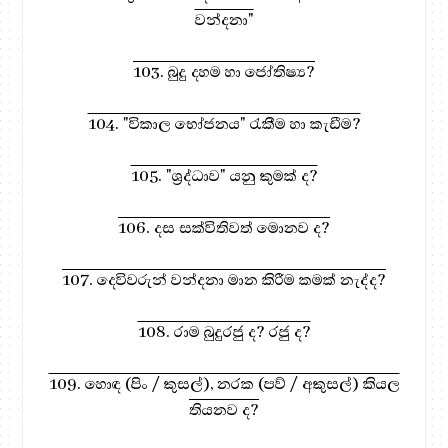
වන්දනා"
103. බුදු දහම හා ජෝතිෂ්‍ය?
104. "විකාල භෝජනය" රැකීම හා කැඩීම?
105. "ශ්‍රද්ධාව" යනු කුමක් ද?
106. දස සක්විතිවත් මොනව ද?
107. දෙවිවරුන් වන්දනා මාන කිරීම කමක් නැද්ද?
108. රාම බුදුරජු ද? රජු ද?
109. හොඳ (පිං / කුසල්), නරක (පව් / අකුසල්) කියල
තියනව ද?