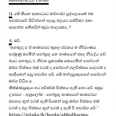
sheelaya/23-1.html
Q
. මේ කියන ආකාරයට මාර්ගස්ථ පුද්ගලයෙක් එම
අවස්ථාවේ සිටින්නේ අදාළ ඵලයට පත්වීමට ඉතා
ආසන්න අතිශයින් කුඩා කාලයකද..?
A
. ඔව්.
“අනතුරු ව ඒ කාමාවචර කුශල ජවනය ම නිර්වාණය
අරමුණු කරමින් ගෝත්‍ර‍භූ යන නාමයෙන් ඉපද නිරුද්ධ වේ.
එයට අනතුරු ව නිවන ප්‍ර‍ත්‍යක්ෂ කෙරෙමින් සෝවාන්
මාර්ග චිත්තය එක් වරක් ද සෝවාන් ඵලචිත්තය දෙවරක් ද
ඉපදීමෙන් පසු භවාඞ්ග වේ. මේ මන්දප්‍රාඥයාගේ සෝවාන්
මාර්ග වීථිය ය.
තීක්ෂ්ණප්‍ර‍ඥයා හට පරිකර්ම චිත්තය ඇති නො වේ. ඔහුට
උපචාර - අනුලෝම - ගෝත්‍ර‍භූ නාමයෙන් කාමාවචර
ජවනය තුන් වරක් ඇති වීමෙන් පසු මාර්ග චිත්තය එක්
වරක් ද ඵල චිත්තය තුන් වරක් ද ඇති වී භවාඞ්ග වේ.”
https://pitaka.lk/books/abhidharma-