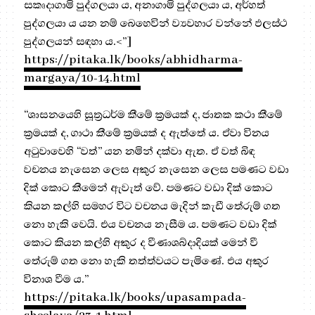
සකෘදාගාමි පුද්ගලයා ය, අනාගාමි පුද්ගලයා ය, අර්හත්
පුද්ගලයා ය යන නම් බෙහෙවින් ව්‍යවහාර වන්නේ ඵලස්ථ
පුද්ගලයන් සඳහා ය.<”]
https://pitaka.lk/books/abhidharma-
margaya/10-14.html
“ශාසනයෙහි සූත්‍ර‍ධර්ම කීමේ ක්‍ර‍මයක් ද, ජාතක කථා කීමේ
ක්‍ර‍මයක් ද, ගාථා කීමේ ක්‍ර‍මයක් ද ඇත්තේ ය. ඒවා විනය
අටුවාවෙහි “වත්” යන නමින් දක්වා ඇත. ඒ වත් බිඳ
වචනය නැසෙන ලෙස අකුර නැසෙන ලෙස පමණට වඩා
දික් කොට කීමෙන් ඇවැත් වේ. පමණට වඩා දික් කොට
කියන කල්හි සමහර විට වචනය මැදින් කැඩී තේරුම් ගත
නො හැකි වෙයි. එය වචනය නැසීම ය. පමණට වඩා දික්
කොට කියන කල්හි අකුර ද වීණාශබ්දාදියක් මෙන් වී
තේරුම් ගත නො හැකි තත්ත්වයට පැමිණේ. එය අකුර
විනාශ වීම ය.”
https://pitaka.lk/books/upasampada-