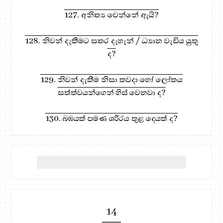
127. අනිත්‍ය වෙන්නේ ඇයි?
128. නිවන් දැකීමට සතර දැහැන් / ධ්‍යාන වැඩිය යුතු
ද?
129. නිවන් දැකීම නිසා කවදා හෝ ලෝකය
සත්ත්වයන්ගෙන් හිස් වෙනවා ද?
130. බඹයක් පමණ ශරීරය තුළ දෙයක් ද?
14