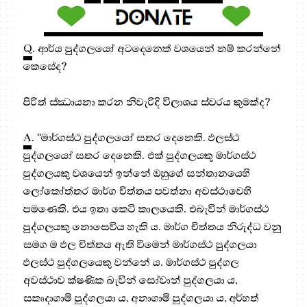
Q
. ආර්ය පුද්ගලයෝ අටදෙනෙක් වශයෙන් නම් කරන්නේ
කෙසේද?
පිරිත් ස්ඣායනා කරන නිවැරිදි විලාශය ස්වරය කුමක්ද?
A
. “මාර්ගස්ථ පුද්ගලයෝ සතර දෙනෙකි. ඵලස්ථ
පුද්ගලයෝ සතර දෙනෙකි. එක් පුද්ගලයකු මාර්ගස්ථ
පුද්ගලයකු වශයෙන් ඉන්නේ ඔහුගේ සන්තානයෙහි
ලෝකෝත්තර මාර්ග චිත්තය පවත්නා අවස්ථාවෙහි
පමණෙකි. එය ඉතා කෙටි කාලයෙකි. එබැවින් මාර්ගස්ථ
පුද්ගලයකු නොසෙවිය හැකි ය. මාර්ග චිත්තය නිරුද්ධ වනු
සමග ම ඵල චිත්තය ඇති වීමෙන් මාර්ගස්ථ පුද්ගලයා
ඵලස්ථ පුද්ගලයෙකු වන්නේ ය. මාර්ගස්ථ පුද්ගල
අවස්ථාව ක්ෂණික බැවින් සෝවාන් පුද්ගලයා ය,
සකෘදාගාමි පුද්ගලයා ය, අනාගාමි පුද්ගලයා ය, අර්හත්