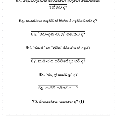
63. දෙවිවරුන්ටත් භාර්යාවෝ දරුවො සේවකයෝ
ඉන්නව ද?
64. සංසර්ගය නැතිවත් බිත්තර ඇතිවෙනව ද?
65. "නව-ගුණ-වැල" මොකට ද?
66. "ඒකජ" හා "ද්වීජ" කියන්නේ ඇයි?
67. නාම-රූප පරිච්ඡේදය හරි ද?
68. "මඟුල් සක්වළ" ද?
69. පෘථිවි සම්භවය ...?
70. තියෙන්නෙ කොහෙ ද? (I)