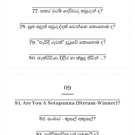
77. සතර වරම් දෙවිවරු කවුරුන් ද?
78. සුබ අලුත් අවුරුද්දක් වෙන්නෙ කොහොම ද?
79. "පැවිදි රුවක්" දුටුවේ කොහොම ද?
80. බැක්ටීරියා, දිලීර හා ක්ෂුද්‍ර ජිවීන් ...?
09
81. Are You A Sotapanna (Stream-Winner)?
82. සංඛාර - කුසල් අකුසල්?
83. පශ්චිමභවිකයන් පමණයි ද?