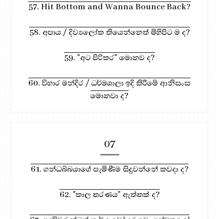
57. Hit Bottom and Wanna Bounce Back?
58. අපාය / දිව්‍යලෝක තියෙන්නෙත් මිහිපිට ම ද?
59. "අට පිරිකර" මොනව ද?
60. විහාර මන්දිර / ධර්මශාලා ඉදි කිරීමේ ආනිසංස
මොනවා ද?
07
61. ගන්ධබ්බයාගේ පැමිණීම සිදුවන්නේ කවදා ද?
62. "කාල තරණය" ඇත්තක් ද?