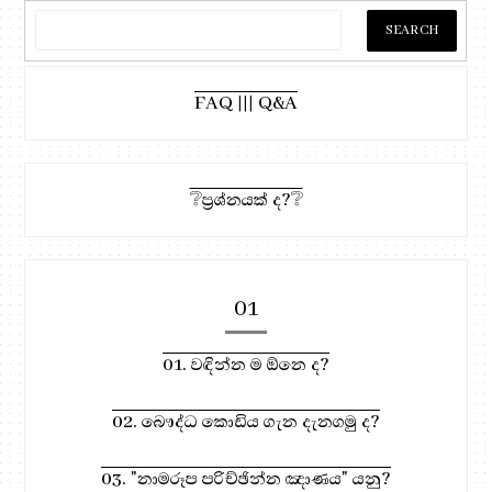
FAQ ||| Q&A
❔ප්‍රශ්නයක් ද?❔
01
01. වඳින්න ම ඕනෙ ද?
02. බෞද්ධ කොඩිය ගැන දැනගමු ද?
03. "නාමරූප පරිච්ඡින්න ඤාණය" යනු?