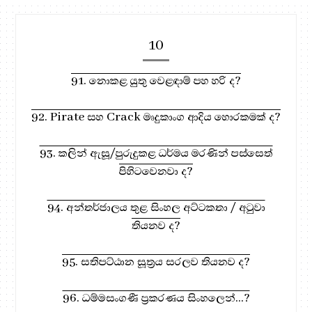
10
91. නොකළ යුතු වෙළඳාම් පහ හරි ද?
92. Pirate සහ Crack මෘදුකාංග ආදිය හොරකමක් ද?
93. කලින් ඇසූ/පුරුදුකළ ධර්මය මරණින් පස්සෙත්
පිහිටවෙනවා ද?
94. අන්තර්ජාලය තුළ සිංහල අට්ටකතා / අටුවා
තියනව ද?
95. සතිපට්ඨාන සූත්‍රය සරලව තියනව ද?
96. ධම්මසංගණී ප්‍රකරණය සිංහලෙන්...?