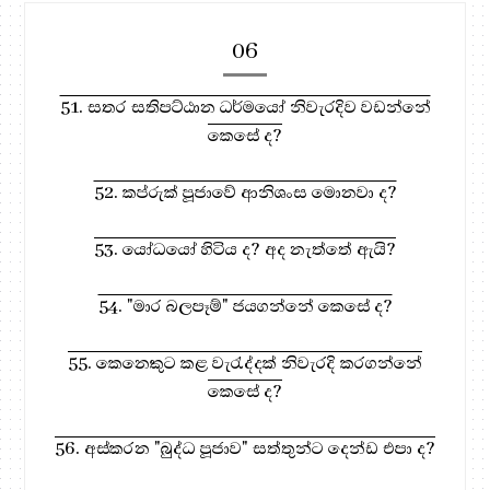
06
51. සතර සතිපට්ඨාන ධර්මයෝ නිවැරදිව වඩන්නේ
කෙසේ ද?
52. කප්රුක් පූජාවේ ආනිශංස මොනවා ද?
53. යෝධයෝ හිටිය ද? අද නැත්තේ ඇයි?
54. "මාර බලපෑම්" ජයගන්නේ කෙසේ ද?
55. කෙනෙකුට කළ වැරැද්දක් නිවැරදි කරගන්නේ
කෙසේ ද?
56. අස්කරන "බුද්ධ පූජාව" සත්තුන්ට දෙන්ඩ එපා ද?