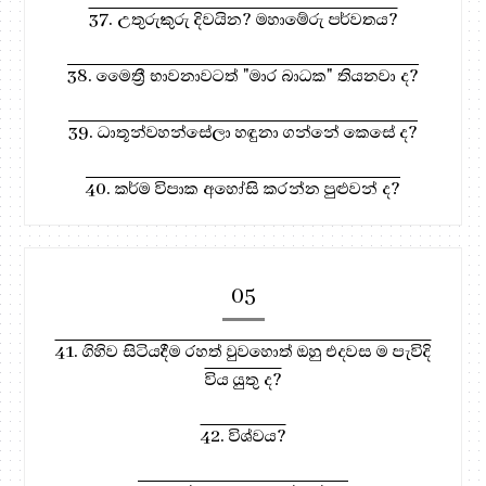
37. උතුරුකුරු දිවයින? මහාමේරු පර්වතය?
38. මෛත්‍රී භාවනාවටත් "මාර බාධක" තියනවා ද?
39. ධාතූන්වහන්සේලා හඳුනා ගන්නේ කෙසේ ද?
40. කර්ම විපාක අහෝසි කරන්න පුළුවන් ද?
05
41. ගිහිව සිටියදීම රහත් වුවහොත් ඔහු එදවස ම පැවිදි
විය යුතු ද?
42. විශ්වය?