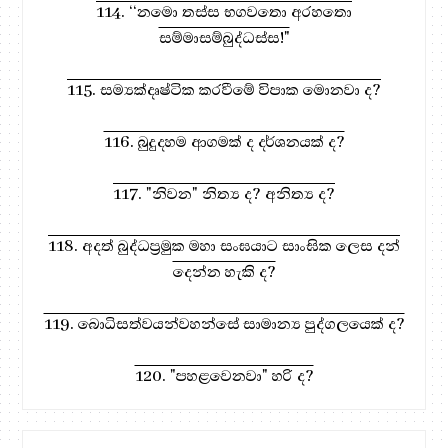
114. ‘‘නමො තස්ස භගවතො අරහතො
සම්මාසම්බුද්ධස්ස!"
115. සම්‍යක්දෘෂ්ටික කරවීමේ විපාක මොනවා ද?
116. බුදුදහම ආගමක් ද දර්ශනයක් ද?
117. "නිවන" නිත්‍ය ද? අනිත්‍ය ද?
118. අදත් බුද්ධප්‍රමුක මහා සංඝයාට සාංඝික ලෙස දන්
දෙන්න හැකි ද?
119. බොධිසත්වයන්වහන්සේ සාමාන්‍ය පුද්ගලයෙක් ද?
120. "පහළවෙනවා" හරි ද?