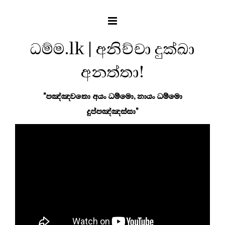
ධම්ම.lk | අනිච්චා දුක්ඛා
අනත්තා!
"පඤ්ඤවතො අයං ධම්මො, නායං ධම්මො
දුප්පඤ්ඤස්සා"