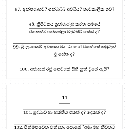
97. අන්තරාභව? ගන්ධබ්බ අවධිය? තාවකාලික භව?
98. ත්‍රිපිටකය ග්‍රන්ථාරූඪ කරන සමයේ
රහතන්වහන්සේලා වැඩසිටි සේක් ද?
99. ශ්‍රී ලංකාවේ අවසාන මහ රහතන් වහන්සේ කවුරුන්
වූ සේක ද?
100. අජාසත් රජු තෙවරක් සිහි සුන් වූයේ ඇයි?
11
101. ශ්‍රද්ධාව හා භක්තිය එකක් ද? දෙකක් ද?
102. පින්මතුවෙන වන්දනා පොතේ "අමා මහ නිවනට