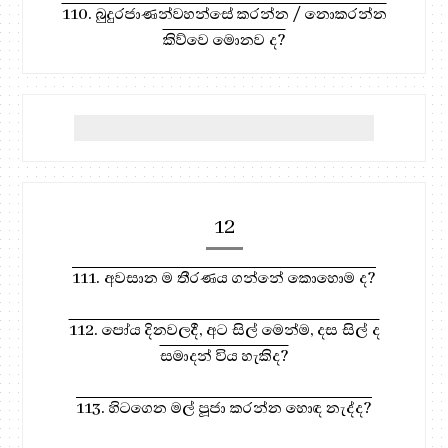
110. බුදුරජාණන්වහන්සේ කරන්න / නොකරන්න
කිව්වෙ මොනව ද?
12
111. අවසාන ම තීරණය ගන්නේ කොහොම ද?
112. පෝය දිනවලදී, අට සිල් මෙන්ම, දස සිල් ද
සමාදන් විය හැකිද?
113. හිටගෙන මල් පූජා කරන්න හොඳ නැද්ද?