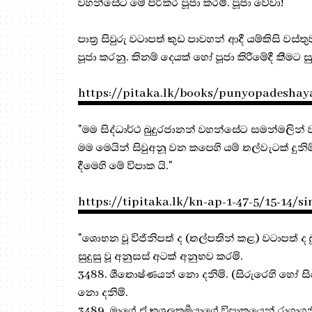
වහන්සේට මේ පිරිකර පූජා කරමි. පූජා වේවා!
පාත්‍ර සිවුරු වටාපත් කුඩ පාවහන් ආදී යම්කිසි වස්
පූජා කරනු. කිනම් දෙයක් හෝ පූජා කිරීමේදී කීමට 
https://pitaka.lk/books/punyopadeshay
"මම සිද්ධාර්ථ බුදුරජානන් වහන්සේට සමන්මලින් ව
මම මෙයින් සිවුඅනූ වන කපෙහි යම් තල්වැටක් දුනිම
දීමෙහි මේ විපාක යි."
https://tipitaka.lk/kn-ap-1-47-5/15-14/si
"ශොභන වූ විජිනිපත් ද (තල්පතින් කළ) වටාපත් ද 
සුදුසු වූ අනුසස් අටක් අනුභව කරමි.
3488. ශීතොෂ්‍ණයන් නො දනිමි. (සිරුරෙහි හෝ ස
නො දනිමි.
3489. මාගේ ඒ කුශලකර්‍මයාගේ විපාකයෙන් රාගාගනිය 