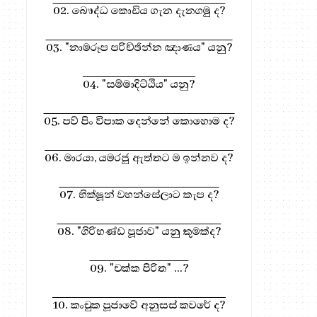
02. බෞද්ධ කොඩිය ගැන දැනගමු ද?
03. "නාමරූප පරිච්ඡින්න ඤාණය" යනු?
04. "සම්මාදිට්ඨිය" යනු?
05. පව් පිං විපාක දෙන්නේ කොහොම ද?
06. මාරයා, යමරජු ඇත්තට ම ඉන්නව ද?
07. භික්ෂූන් වහන්සේලාට කැප ද?
08. "ගිරිභණ්ඩ පූජාව" යනු කුමක්ද?
09. "චක්ක පිරිත" ...?
10. කංචුක පූජාවේ අනුසස් කවරේ ද?