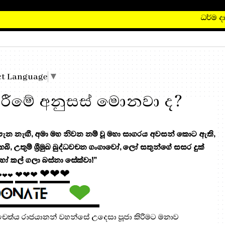
ධර්ම දානය
ct Language
▼
කිරීමේ අනුසස් මොනවා ද?
 නැඟී, අමා මහ නිවන නම් වූ මහා සාගරය අවසන් කොට ඇති,
 හෙබි, උතුම් ශ්‍රීමුඛ බුද්ධවචන ගංගාවෝ, ලෝ සතුන්ගේ සසර දුක්
ෝ කල් ගලා බස්නා සේක්වා!”
❤❤❤
❤❤❤
❤❤❤
ෙෙත්ය රාජයානන් වහන්සේ උදෙසා පූජා කිරීමට මනාව