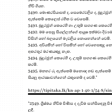
නිවී ගියහ.
3490. මොණරපියාපත් ද, සෙමෙරවලිග ද, බුදුරජුන
ඇත්තෙම් කෙලෙස් රහිත ව වෙසෙමි.
3491. බුදුරජුන් කෙරෙහි හා උතුම් සඟගණ කෙරෙහි 
3492. මම සෙසු සියල්ලන්ගේ ආයුෂ ඉක්මවා දිව්‍ය
විසින් හෝ බලයෙන් මැඩලිය නොහෙන්නේ වෙමි.
3493. අවියකින් හෝ විසකින් හෝ වෙහෙසකුදු නො
අතරතුර මරණයකුදු නැත.
3494. බුදුරජුන් කෙරෙහි ද, උතුම් සඟගණ කෙරෙහි ද
කරමි.
3495. මනහර රූ ඇත්තෙම් මනොඥ හඬ ඇත්තෙම් මැ
සියලු ආරක්‍ෂාවන්ගෙන් රැකුනෙම් ද වෙමි."
https://tipitaka.lk/kn-ap-1-40-1/54-8/si
"2349. ග්‍රීෂ්මය නිවීම පිණිස ද දැවීම සන්සිඳෙනු ප
ලදී.