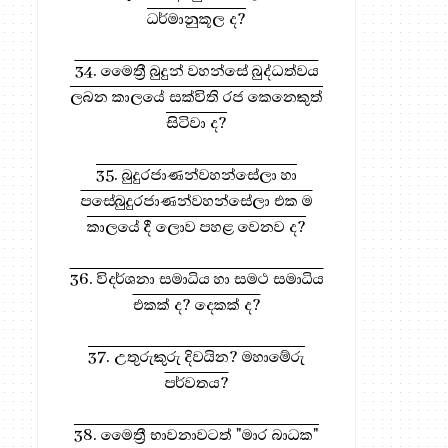
ධර්මානුකූල ද?
ය සඳහා, මෙතැන ඔබන්න!
34. මෛත්‍රී බුදුන් වහන්සේ බුද්ධත්වය
ලබන කාලයේ සක්විති රජ කෙනෙකුත්
සිටිවා ද?
35. බුදුරජාණන්වහන්සේලා හා
පසේබුදුරජාණන්වහන්සේලා එක ම
කාලයේ දී ලොව පහළ වෙනව ද?
36. විදර්ශනා සමාධිය හා සමථ සමාධිය
එකක් ද? දෙකක් ද?
37. උතුරුකුරු දිවයින? මහාමේරු
පර්වතය?
38. මෛත්‍රී භාවනාවටත් "මාර බාධක"