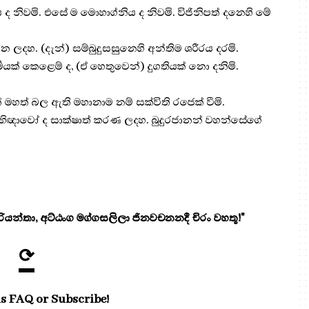
ිය ද නිවමි. එසේ ම මොහාග්නිය ද නිවමි. විජිනිපත් දනෙහි මේ
ලදහ. (දැන්) සම්බුදුසසුනෙහි අන්තිම ශරීරය දරමි.
‍මයක් කෙළෙම් ද, (ඒ හෙතුවෙන්) දුගතියක් නො දනිමි.
 මහත් බල ඇති මහානාම නම් සක්විති රජෙක් වීමි.
ෂඩභිඥාවෝ ද සාක්ෂාත් කරණ ලදහ. බුදුරජානන් වහන්සේගේ
යන්තා, අට්ඨංග මග්ගසලිලා ජිනවචනනදී චිරං වහතූ!"
⟳
s FAQ or Subscribe!