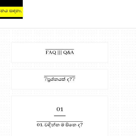
 සඳහා, මෙතැන ඔබන්න!
FAQ ||| Q&A
❔ප්‍රශ්නයක් ද?❔
01
01. වඳින්න ම ඕනෙ ද?