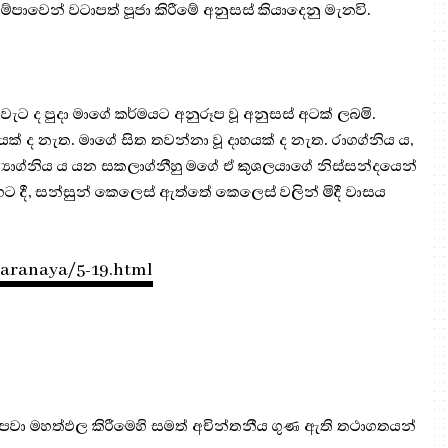
්පාවෙන් වටාපත් පූජා කිරීමේ අනුසස් කියාදෙනු මැනවි.
 ද පුදා මාගේ කර්මයට අනුරූප වූ අනුසස් අටක් ලබමි.
ක් ද නැත. මාගේ සිත තවන්නා වූ දාහයක් ද නැත. රාගග්නිය ය,
්ට්‍යාග්නිය ය යන සකලාග්නීහු මගේ ඒ කුශලයාගේ නිස්සන්දයෙන්
හට දී, සන්සුන් කෙලෙස් ඇත්තේ කෙලෙස් වලින් මිදී වාසය
karanaya/5-19.html
 පවා මහත්ඵල කිරීමෙහි සමත් අචින්තනීය ගුණ ඇති තථාගතයන්