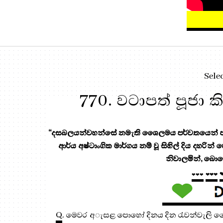
Sele
770. වටාපත් පූජා 
“දසබලයන්වහන්සේ නමැති ශෛලමය පර්වතයෙන් පැන
ආර්ය අෂ්ටාංගික මාර්ගය නම් වූ සිහිල් දිය දහරින්
නිවාලමින්, බොහ
❤❤❤
❤❤❤
Q
. මෙවර අැසළ පොහෝ දිනය දින රැවන්වැලි ච