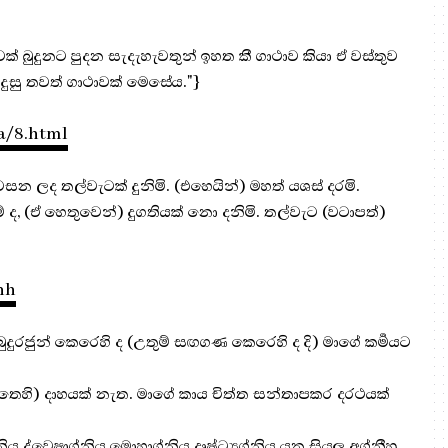
තුවක් බුදුනට පුදන සැදැහැවතුන් ඉහත කී ගාථාව කියා ඒ වස්තුව
සුදුසු තවත් ගාථාවක් මෙසේය."}
a/8.html
සන ලද තල්වැටක් දුනිමි. (එහෙයින්) මහත් යශස් දරමි.
් ද, (ඒ හෙතුවෙන්) දුගතියක් නො දනිමි. තල්වැට (වටාපත්)
nh
බුදුරජුන් කෙරෙහි ද (උතුම් සඟගණ කෙරෙහි ද දි) මාගේ කර්‍මයට
ිතෙහි) දාහයක් නැත. මාගේ කාය චිත්ත සන්තාපකර දරථයක්
ද්වෙෂාග්නිය මොහාග්‍නිය දෘෂ්‍ට්‍යග්‍නිය යන සියලු අග්නීහු