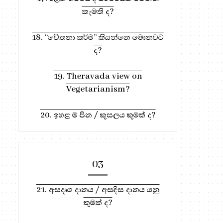
කැමති ද?
18. “චේතනා කර්ම” කියන්නෙ මොනවට
ද?
19. Theravada view on
Vegetarianism?
20. ඉහළ ම පින / කුසලය කුමක් ද?
03
21. අසදෘශ දානය / අසදිස දානය යනු
කුමක් ද?