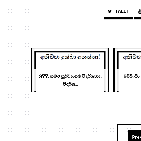
TWEET
977. සමථ පූර්වාංගම විදර්ශනා,
968. පිං
විදර්ශ...
Pre