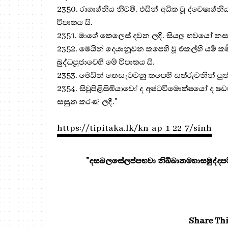
2350. රාගාග්නිය නිවමි. එයින් අධික වූ ද්වෙෂාග්න
විපාකය යි.
2351. මාගේ කෙලෙස් දවන ලදී. සියලු භවයෝ නසන 
2352. මෙයින් දෙයානූවන කපෙහි වූ එකල්හි යම් කර්
බුද්ධපූජාවෙහි මේ විපාකය යි.
2353. මෙයින් තෙසැටවනු කපෙහි සත්රුවනින් යුත්
2354. සිවුපිළිසිඹියාවෝ ද අෂ්ටවිමොක්ෂයෝ ද 
සසුන කරණ ලදී."
https://tipitaka.lk/kn-ap-1-22-7/sinh
"දසබලසේලප්පභවා නිබ්බානමහාසමුද්දපරි
Share Thi