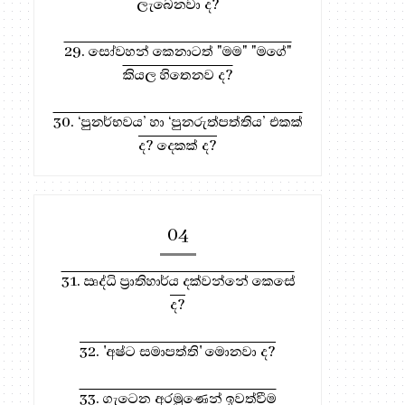
ලැබෙනවා ද?
29. සෝවහන් කෙනාටත් "මම" "මගේ"
කියල හිතෙනව ද?
30. ‘පුනර්භවය’ හා ‘පුනරුත්පත්තිය’ එකක්
ද? දෙකක් ද?
941. ICU එකේ මැෂින් ඉ
950. 'ආර්ය විනය' යනු කුමක් ද?
04
කළොත්?
31. ඍද්ධි ප්‍රාතිහාර්ය දක්වන්නේ කෙසේ
ද?
32. 'අෂ්ට සමාපත්ති' මොනවා ද?
33. ගැටෙන අරමුණෙන් ඉවත්වීම