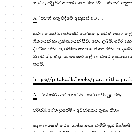
හැඩගැන්වු වටාපතක් සකසමින් සිටී... මා හට අනුකම
A
. "පවන් අතු පිදීමේ අනුසස් අට ....
තථාගතයන් වහන්සේට ශෝභන වූ පවන් අතු ද තල්වැට
ශීතයෙන් හා උෂ්ණයෙන් පීඩා නො ලබමි. ශරීර දාහය
ද්වේෂාග්නිය ය, මෝහාග්නිය ය, මානාග්නිය ය, දෘෂ
මාහට නිවුණාහු ය. මොනර පිල් හා චාමර ද සංඝයා 
කරමි.
https://pitaka.lk/books/paramitha-pra
A
. {"සමත්ථං අප්පකාරංපි - කරණේ විපුලප්ඵලං
පරික්ඛාරෙන පුජෙමි - අචින්තෙ‍ය ගුණං ජිනං
සැදැහැයෙන් කරන දෝත නඟා වැඳීම් සුළු පින්කම්