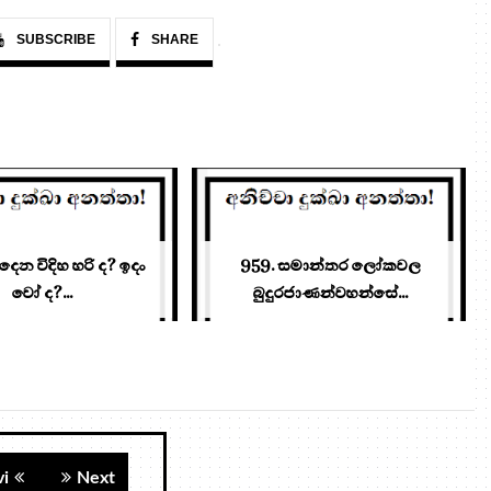
SUBSCRIBE
SHARE
 දෙන විදිහ හරි ද? ඉදං
959. සමාන්තර ලෝකවල
වෝ ද?...
බුදුරජාණන්වහන්සේ...
vi
Next