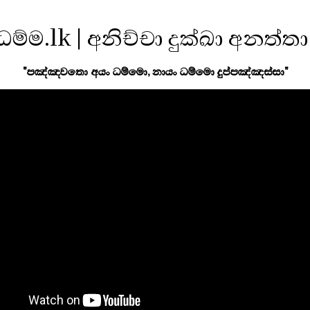
ධම්ම.lk | අනිච්චා දුක්ඛා අනත්තා
"පඤ්ඤවතො අයං ධම්මො, නායං ධම්මො දුප්පඤ්ඤස්සා"