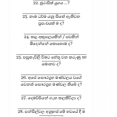
22. ජුරාසික් යුගය ...?
23. නාම ධර්ම යනු සිතේ ඇතිවන
ප්‍රපංචයක් ම ද?
24. කළ අකුසලයකින් / පවකින්
මිදෙන්නේ කොහොම ද?
25. පසුතැවිලි වීමට හේතු වන කරුණු 10
මොනව ද?
26. අපේ සෞරග්‍රහ මණ්ඩලය වගේ
වෙනත් සෞරග්‍රහ මණ්ඩල තිබේ ද?
27. දෙමව්පියන් ගැන කලකිරිලා ද?
28. පන්සිල්වල අනුහස් මේ භවයේ දී ම