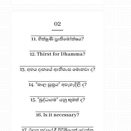
02
11. භික්ෂුණී ප්‍රාතිමෝක්ෂය?
12. Thirst for Dhamma?
13. අභය දානයේ ආනිශංස මොනවා ද?
14. "කාල සූත්‍රය" අපැහැදිලි ද?
15. "බුද්ධාගම" යනු කුමක් ද?
16. Is it necessary?
17. ඊළඟ භවයේ දී පිරිමියෙක් වෙන්න