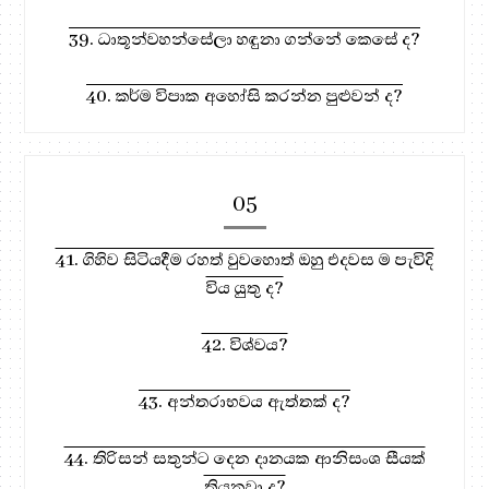
39. ධාතූන්වහන්සේලා හඳුනා ගන්නේ කෙසේ ද?
40. කර්ම විපාක අහෝසි කරන්න පුළුවන් ද?
05
41. ගිහිව සිටියදීම රහත් වුවහොත් ඔහු එදවස ම පැවිදි
විය යුතු ද?
42. විශ්වය?
43. අන්තරාභවය ඇත්තක් ද?
44. තිරිසන් සතුන්ට දෙන දානයක ආනිසංශ සීයක්
තියනවා ද?