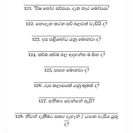
121. "විෂ ඝෝර සර්පයා, දැක නෑර මෝඩයා"
122. නොදැන කරන පව් බලවත් වැඩියි ද?
123. දස පළිබෝධ යනු මොනවා ද?
124. කර්ම-කර්ම ඵල අදහන්න ම ඕන ද?
125. පසඟ මොනවා ද?
126. රූප කලාපයක් යනු කුමක් ද?
127. අනිත්‍ය වෙන්නේ ඇයි?
128. නිවන් දැකීමට සතර දැහැන් / ධ්‍යාන වැඩිය යුතු
ද?