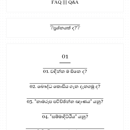
FAQ ||| Q&A
❔ප්‍රශ්නයක් ද?❔
01
01. වඳින්න ම ඕනෙ ද?
02. බෞද්ධ කොඩිය ගැන දැනගමු ද?
03. "නාමරූප පරිච්ඡින්න ඤාණය" යනු?
04. "සම්මාදිට්ඨිය" යනු?