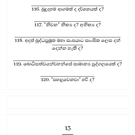
116. බුදුදහම ආගමක් ද දර්ශනයක් ද?
117. "නිවන" නිත්‍ය ද? අනිත්‍ය ද?
118. අදත් බුද්ධප්‍රමුක මහා සංඝයාට සාංඝික ලෙස දන්
දෙන්න හැකි ද?
119. බොධිසත්වයන්වහන්සේ සාමාන්‍ය පුද්ගලයෙක් ද?
120. "පහළවෙනවා" හරි ද?
13