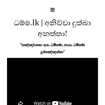
ධම්ම.lk | අනිච්චා දුක්ඛා
අනත්තා!
"පඤ්ඤවතො අයං ධම්මො, නායං ධම්මො
දුප්පඤ්ඤස්සා"