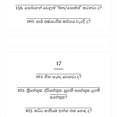
159. සෝවහන් වෙලත් "Sex/සෙක්ස්" කරනවා ද?
160. ආර්‍ය අෂ්ඨාංගික මාර්ගය වැරදි ද?
17
161. හීන සැබෑ වෙනවා ද?
162. ත්‍රිහේතුක, ද්විහේතුක, සුගති අහේතුක, දුගති
අහේතුක?
163. තට්ට තනියම ඉන්න එක හොඳ ද?