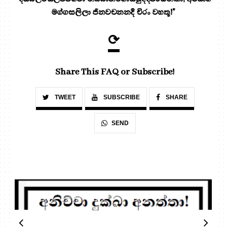
මග්ගසලිලා ජිනවචනනදී චිරං වහතූ!"
⟳
Share This FAQ or Subscribe!
TWEET
SUBSCRIBE
SHARE
SEND