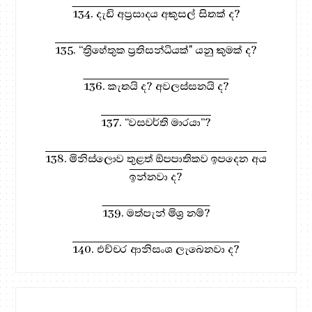
134. දැඩි අප්‍රසාදය අකුසල් සිතක් ද?
135. “ත්‍රිහේතුක ප්‍රතිසන්ධියක්" යනු කුමක් ද?
136. කැතයි ද? අවලස්සනයි ද?
137. “වසවර්ති මාරයා”?
138. මිනිස්ලොව තුළත් ඕපපාතිකව ඉපදෙන අය
ඉන්නවා ද?
139. මත්පැන් මිශ්‍ර නම්?
140. එච්චර ආනිසංශ ලැබෙනවා ද?