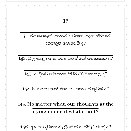
15
141. විපාකයකුත් නෙවෙයි විපාක දෙන ස්වභාව
දහමකුත් නෙවෙයි ද?
142. මුල ඉඳලා ම භාවනා කරන්නේ කොහොම ද?
143. ආදීනව මෙනෙහි කිරීම ධර්මානුකූල ද?
144. චින්තනයෙන් එහා තියෙන්නේ කුමක් ද?
145. No matter what, our thoughts at the
dying moment what count?
146. අසභ්‍ය දර්ශන බැලීමෙන් පන්සිල් බිඳේ ද?