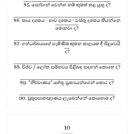
85. සෝවාන් වෙන්න නම් කුමක් කළ යුතු ද?
86. කාය දශකය - භාව දශකය - වස්තු දශකය කියන්නෙ
මොනවා ද?
87. ගන්ධබ්බයාගේ පැමිණීම කුමන කාලයක දී සිදුවෙයි
ද?
88. විශ්ව / ලෝක සම්භවය පිළිබඳ සඳහන් කොහෙ ද?
89. "නිර්වාණය" හේතු-ප්‍රත්‍යයන්ගෙන් තොර ද?
90. චුතූපපාතඤාණය ලැබෙන්නේ කොහොම ද?
10