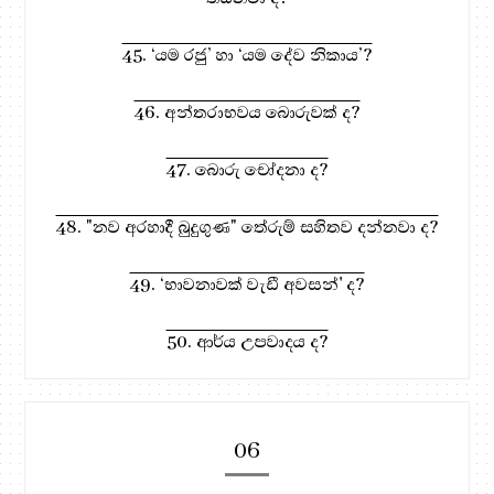
45. ‘යම රජු’ හා ‘යම දේව නිකාය’?
46. අන්තරාභවය බොරුවක් ද?
47. බොරු චෝදනා ද?
48. "නව අරහාදී බුදුගුණ" තේරුම් සහිතව දන්නවා ද?
49. ‘භාවනාවක් වැඩී අවසන්' ද?
50. ආර්ය උපවාදය ද?
06