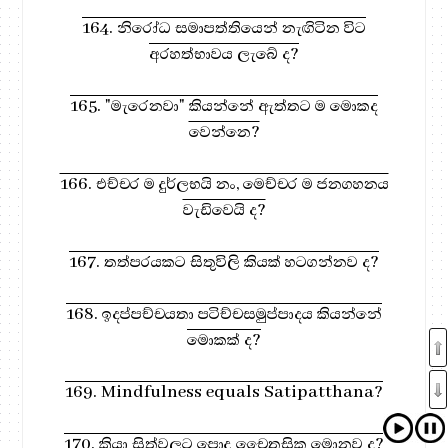
164. නිරෝධ සමාපත්තියෙන් නැඟිටින විට
අරහත්භාවය ලැබේ ද?
165. "මැරෙනවා" කියන්නේ ඇත්තට ම මොකද
වෙන්නෙ?
166. එච්චර ම දුර්ලභයි නං, මෙච්චර ම ජනගහනය
වැඩිවෙයි ද?
167. තත්පරයකට සිතුවිලි කියක් හටගන්නව ද?
168. ඉදප්පච්චයතා පටිච්චසමුප්පාදය කියන්නේ
මොකක් ද?
169. Mindfulness equals Satipatthana?
170. ක්‍රියා සිත්වලට පොදු චෛතසික මොනව ද?