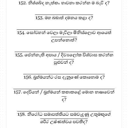
152. නිශ්ශබ්ද නැත්තං භාවනා කරන්න ම බැරි ද?
153. මහ බඹාත් දමනය කළා ද?
154. සෝවහන් වෙලා මැරිලා මිනිස්ලොව ආයෙත්
උපන්නොත්?
155. පේන්නැති අපාය / දිව්‍යලෝක විශ්වාස කරන්න
පුළුවන් ද?
156. බ්‍රහ්මයන්ට රස දැනුණේ කොහොම ද?
157. දෙවියන් / බ්‍රහ්මයන් කතාකළේ මොන භාෂාවෙන්
ද?
158. නිරෝධ සමාපත්තියට සමවැදුණු උතුමකුගේ
ශරීර උෂ්ණත්වය පවතීද?