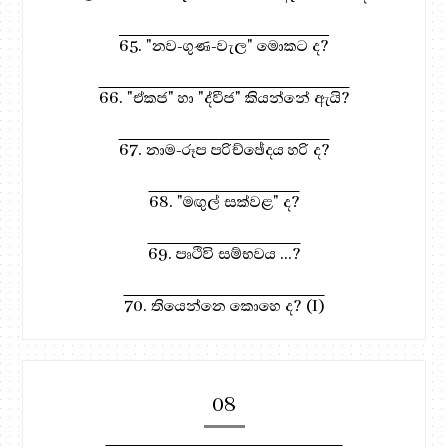
65. "නව-ගුණ-වැල" මොකට ද?
66. "ඒකජ" හා "ද්වීජ" කියන්නේ ඇයි?
67. නාම-රූප පරිච්ඡේදය හරි ද?
68. "මඟුල් සක්වළ" ද?
69. පෘථිවි සම්භවය ...?
70. තියෙන්නෙ කොහෙ ද? (I)
08