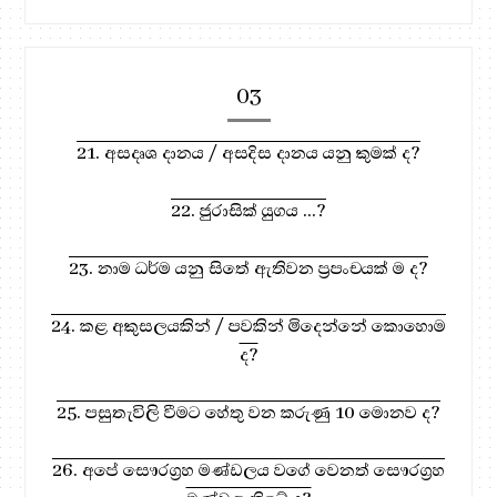
03
21. අසදෘශ දානය / අසදිස දානය යනු කුමක් ද?
22. ජුරාසික් යුගය ...?
23. නාම ධර්ම යනු සිතේ ඇතිවන ප්‍රපංචයක් ම ද?
24. කළ අකුසලයකින් / පවකින් මිදෙන්නේ කොහොම
ද?
25. පසුතැවිලි වීමට හේතු වන කරුණු 10 මොනව ද?
26. අපේ සෞරග්‍රහ මණ්ඩලය වගේ වෙනත් සෞරග්‍රහ