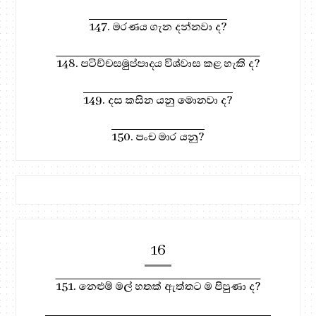
147. මරණය ගැන දන්නවා ද?
148. පටිච්චසමුප්පාදය විශ්වාස කළ හැකි ද?
149. දස කසින යනු මොනවා ද?
150. පංච මාර යනු?
16
151. නෙළුම් මල් හතක් ඇත්තට ම පිපුණා ද?