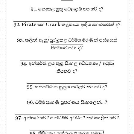
91. නොකළ යුතු වෙළඳාම් පහ හරි ද?
92. Pirate සහ Crack මෘදුකාංග ආදිය හොරකමක් ද?
93. කලින් ඇසූ/පුරුදුකළ ධර්මය මරණින් පස්සෙත්
පිහිටවෙනවා ද?
94. අන්තර්ජාලය තුළ සිංහල අට්ටකතා / අටුවා
තියනව ද?
95. සතිපට්ඨාන සූත්‍රය සරලව තියනව ද?
96. ධම්මසංගණී ප්‍රකරණය සිංහලෙන්...?
97. අන්තරාභව? ගන්ධබ්බ අවධිය? තාවකාලික භව?
98. ත්‍රිපිටකය ග්‍රන්ථාරූඪ කරන සමයේ