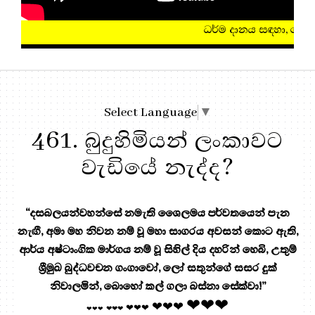
ධර්ම දානය සඳහා, මෙතැන ඔබන්න!
Select Language
▼
461. බුදුහිමියන් ලංකාවට
වැඩියේ නැද්ද?
“දසබලයන්වහන්සේ නමැති ශෛලමය පර්වතයෙන් පැන
නැඟී, අමා මහ නිවන නම් වූ මහා සාගරය අවසන් කොට ඇති,
ආර්ය අෂ්ටාංගික මාර්ගය නම් වූ සිහිල් දිය දහරින් හෙබි, උතුම්
ශ්‍රීමුඛ බුද්ධවචන ගංගාවෝ, ලෝ සතුන්ගේ සසර දුක්
නිවාලමින්, බොහෝ කල් ගලා බස්නා සේක්වා!”
❤❤❤
❤❤❤
❤❤❤
❤❤❤
❤❤❤