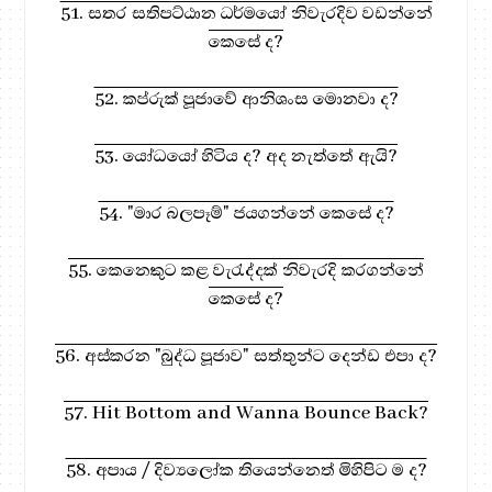
51. සතර සතිපට්ඨාන ධර්මයෝ නිවැරදිව වඩන්නේ
කෙසේ ද?
52. කප්රුක් පූජාවේ ආනිශංස මොනවා ද?
53. යෝධයෝ හිටිය ද? අද නැත්තේ ඇයි?
54. "මාර බලපෑම්" ජයගන්නේ කෙසේ ද?
55. කෙනෙකුට කළ වැරැද්දක් නිවැරදි කරගන්නේ
කෙසේ ද?
56. අස්කරන "බුද්ධ පූජාව" සත්තුන්ට දෙන්ඩ එපා ද?
57. Hit Bottom and Wanna Bounce Back?
58. අපාය / දිව්‍යලෝක තියෙන්නෙත් මිහිපිට ම ද?