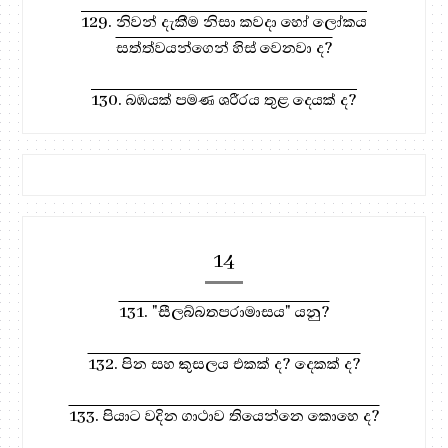
129. නිවන් දැකීම නිසා කවදා හෝ ලෝකය
සත්ත්වයන්ගෙන් හිස් වෙනවා ද?
130. බඹයක් පමණ ශරීරය තුළ දෙයක් ද?
14
131. "සීලබ්බතපරාමාසය" යනු?
132. පින සහ කුසලය එකක් ද? දෙකක් ද?
133. පියාට වදින ගාථාව තියෙන්නෙ කොහෙ ද?