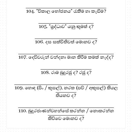
104. "විකාල භෝජනය" රැකීම හා කැඩීම?
105. "ශ්‍රද්ධාව" යනු කුමක් ද?
106. දස සක්විතිවත් මොනව ද?
107. දෙවිවරුන් වන්දනා මාන කිරීම කමක් නැද්ද?
108. රාම බුදුරජු ද? රජු ද?
109. හොඳ (පිං / කුසල්), නරක (පව් / අකුසල්) කියල
තියනව ද?
110. බුදුරජාණන්වහන්සේ කරන්න / නොකරන්න
කිව්වෙ මොනව ද?