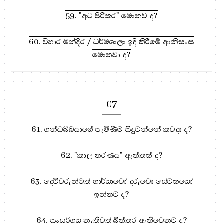
59. "අට පිරිකර" මොනව ද?
60. විහාර මන්දිර / ධර්මශාලා ඉදි කිරීමේ ආනිසංස
මොනවා ද?
07
61. ගන්ධබ්බයාගේ පැමිණීම සිදුවන්නේ කවදා ද?
62. "කාල තරණය" ඇත්තක් ද?
63. දෙවිවරුන්ටත් භාර්යාවෝ දරුවො සේවකයෝ
ඉන්නව ද?
64. සංසර්ගය නැතිවත් බිත්තර ඇතිවෙනව ද?