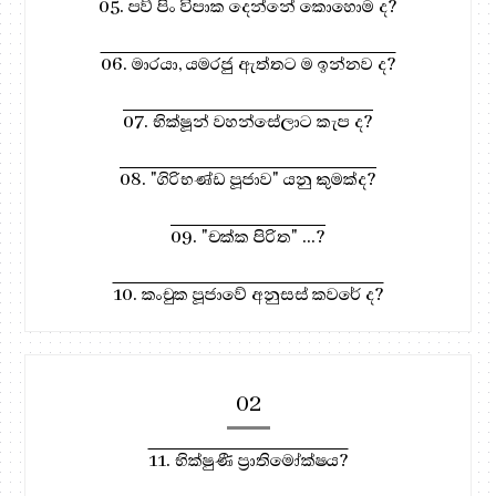
05. පව් පිං විපාක දෙන්නේ කොහොම ද?
06. මාරයා, යමරජු ඇත්තට ම ඉන්නව ද?
07. භික්ෂූන් වහන්සේලාට කැප ද?
08. "ගිරිභණ්ඩ පූජාව" යනු කුමක්ද?
09. "චක්ක පිරිත" ...?
10. කංචුක පූජාවේ අනුසස් කවරේ ද?
02
11. භික්ෂුණී ප්‍රාතිමෝක්ෂය?