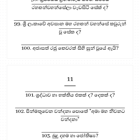
රහතන්වහන්සේලා වැඩසිටි සේක් ද?
99. ශ්‍රී ලංකාවේ අවසාන මහ රහතන් වහන්සේ කවුරුන්
වූ සේක ද?
100. අජාසත් රජු තෙවරක් සිහි සුන් වූයේ ඇයි?
11
101. ශ්‍රද්ධාව හා භක්තිය එකක් ද? දෙකක් ද?
102. පින්මතුවෙන වන්දනා පොතේ "අමා මහ නිවනට
වන්දනා"
103. බුදු දහම හා ජෝතිෂ්‍ය?