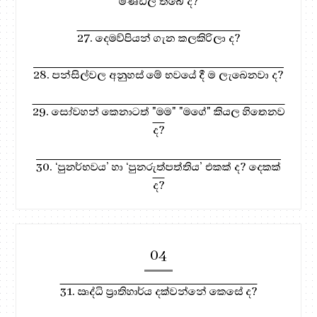
මණ්ඩල තිබේ ද?
27. දෙමව්පියන් ගැන කලකිරිලා ද?
28. පන්සිල්වල අනුහස් මේ භවයේ දී ම ලැබෙනවා ද?
29. සෝවහන් කෙනාටත් "මම" "මගේ" කියල හිතෙනව
ද?
30. ‘පුනර්භවය’ හා ‘පුනරුත්පත්තිය’ එකක් ද? දෙකක්
ද?
04
31. ඍද්ධි ප්‍රාතිහාර්ය දක්වන්නේ කෙසේ ද?