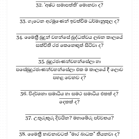
32. 'අෂ්ට සමාපත්ති' මොනවා ද?
33. ගැටෙන අරමුණෙන් ඉවත්වීම ධර්මානුකූල ද?
34. මෛත්‍රී බුදුන් වහන්සේ බුද්ධත්වය ලබන කාලයේ
සක්විති රජ කෙනෙකුත් සිටිවා ද?
35. බුදුරජාණන්වහන්සේලා හා
පසේබුදුරජාණන්වහන්සේලා එක ම කාලයේ දී ලොව
පහළ වෙනව ද?
36. විදර්ශනා සමාධිය හා සමථ සමාධිය එකක් ද?
දෙකක් ද?
37. උතුරුකුරු දිවයින? මහාමේරු පර්වතය?
38. මෛත්‍රී භාවනාවටත් "මාර බාධක" තියනවා ද?