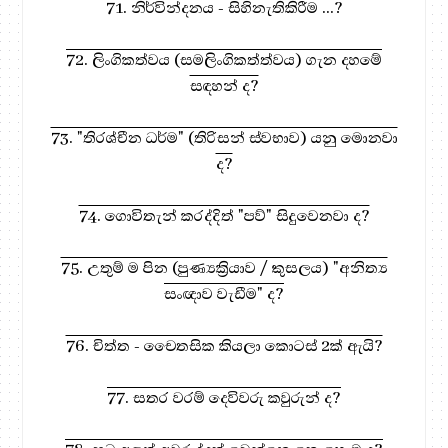
71. නිර්වින්දනය - සිහිනැතිකිරීම ...?
72. ලිංගිකත්වය (සමලිංගිකත්ත්වය) ගැන දහමේ
සඳහන් ද?
73. "තිරශ්චීන ධර්ම" (තිරිසන් ස්වභාව) යනු මොනවා
ද?
74. ගොවිතැන් කරද්දිත් "පව්" සිදුවෙනවා ද?
75. උතුම් ම පින (පුණ්‍යක්‍රියාව / කුසලය) "අනිත්‍ය
සංඥාව වැඩීම" ද?
76. චිත්ත - චෛතසික කියලා කොටස් 2ක් ඇයි?
77. සතර වරම් දෙවිවරු කවුරුන් ද?