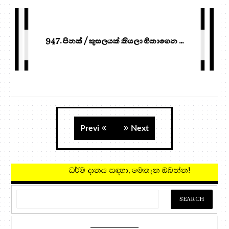
947. පිනක් / කුසලයක් කියලා හිතාගෙන ...
Previ
Next
ධර්ම දානය සඳහා, මෙතැන ඔබන්න!