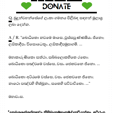
Q
. බුදුන්වහන්සේගේ ලංකා ගමනය පිලිබඳ සඳහන් මූලාශ්‍ර
ලබා දෙන්න.
A
/ R. “බොධිතො නවමෙ මාසෙ, ඵුස්‌සපුණ්‌ණමියං ජිනො;
ලඞ්‌කාදීපං විසොධෙතුං, ලඞ්‌කාදීපමුපාගමි. ...
මහාකාරුණිකො සත්‌ථා, සබ්‌බලොකහිතෙ රතො;
බොධිතො පඤ්‌චමෙ වස්‌සෙ, වසං ජෙතවනෙ ජිනො. ...
බොධිතො අට්‌ඨමෙ වස්‌සෙ, වසං ජෙතවනෙ ජිනො;
නාථො පඤ්‌චහි භික්‌ඛූනං, සතෙහි පරිවාරිතො. ...”
මහාවංස.
"දසබලසේලප්පභවා නිබ්බානමහාසමුද්දපරියන්තා, අට්ඨංග