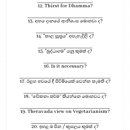
12. Thirst for Dhamma?
13. අභය දානයේ ආනිශංස මොනවා ද?
14. "කාල සූත්‍රය" අපැහැදිලි ද?
15. "බුද්ධාගම" යනු කුමක් ද?
16. Is it necessary?
17. ඊළඟ භවයේ දී පිරිමියෙක් වෙන්න කැමති ද?
18. “චේතනා කර්ම” කියන්නෙ මොනවට ද?
19. Theravada view on Vegetarianism?
20. ඉහළ ම පින / කුසලය කුමක් ද?