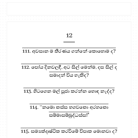
12
111. අවසාන ම තීරණය ගන්නේ කොහොම ද?
112. පෝය දිනවලදී, අට සිල් මෙන්ම, දස සිල් ද
සමාදන් විය හැකිද?
113. හිටගෙන මල් පූජා කරන්න හොඳ නැද්ද?
114. ‘‘නමො තස්ස භගවතො අරහතො
සම්මාසම්බුද්ධස්ස!"
115. සම්‍යක්දෘෂ්ටික කරවීමේ විපාක මොනවා ද?