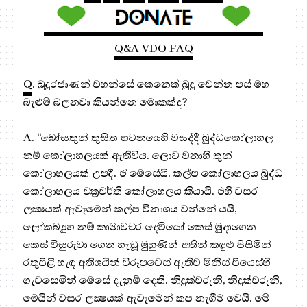
Q&A VDO FAQ
Q
. බුදුරජාණන් වහන්සේ කෙනෙක් බුදු වෙන්න පස් මහ
බැළුම් බලනවා කියන්නෙ මොකක්ද?
A. “බෝසතුන් තුසිත භවනයෙහි වසද්දී බුද්ධකෝලාහල
නම් කෝලාහලයක් ඇතිවිය. ලොව වනාහි තුන්
කෝලාහලයක් උපදී. ඒ මෙසේයි. කල්ප කෝලාහලය බුද්ධ
කෝලාහලය චක්‍රවර්ති කෝලාහලය කියායි. එහි වසර
ලක්‍ෂයක් ඇවෑමෙන් කල්ප විනාශය වන්නේ යයි,
ලෝකබ්‍යුහ නම් කාමාවචර දෙවියෝ කෙස් මුදාගෙන
කෙස් විසුරුවා ගෙන හැඬූ මුහුණින් අතින් කඳුළු පිසිමින්
රතුපිළි හැඳ අතිශයින් විරූපවෙස් ඇතිව මිනිස් පියෙස්හි
ගැවසෙමින් මෙසේ දැනුම් දෙති. නිදුක්වරුනි, නිදුක්වරුනි,
මෙයින් වසර ලක්‍ෂයක් ඇවෑමෙන් කප නැගීම වෙයි. මේ