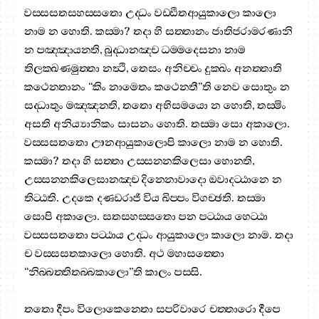
වස‍්සසතසහස‍්සතො උද‍්ධං වඩ‍්ඪිතආයුකාලො කාලො
නාම න හොති. කස‍්මා? තදා හි සත‍්තානං ජාතිජරාමරණානි
න පඤ‍්ඤායන‍්ති, බුද‍්ධානඤ‍්ච ධම‍්මදෙසනා නාම
තිලක‍්ඛණමුත‍්තා නත්‍ථි, තෙසං අනිච‍්චං දුක‍්ඛං අනත‍්තාති
කථෙන‍්තානං “කිං නාමෙතං කථෙන‍්තී”ති නෙව සොතුං න
සද‍්ධාතුං මඤ‍්ඤන‍්ති, තතො අභිසමයො න හොති, තස‍්මිං
අසති අනිය්‍යානිකං සාසනං හොති. තස‍්මා සො අකාලො.
වස‍්සසතතො ඌනආයුකාලොපි කාලො නාම න හොති.
කස‍්මා? තදා හි සත‍්තා උස‍්සන‍්නකිලෙසා හොන‍්ති,
උස‍්සන‍්නකිලෙසානඤ‍්ච දින‍්නොවාදො ඔවාදට‍්ඨානෙ න
තිට‍්ඨති. උදකෙ දණ‍්ඩරාජි විය ඛිප‍්පං විගච‍්ඡති. තස‍්මා
සොපි අකාලො. සතසහස‍්සතො පන පට‍්ඨාය හෙට‍්ඨා
වස‍්සසතතො පට‍්ඨාය උද‍්ධං ආයුකාලො කාලො නාම. තදා
ච වස‍්සසතකාලො හොති. අථ මහාසත‍්තො
“නිබ‍්බත‍්තිතබ‍්බකාලො”ති කාලං පස‍්සි.
තතො දීපං විලොකෙන‍්තො සපරිවාරෙ චත‍්තාරො දීපෙ