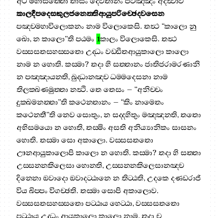
අථ මහාසත‍්තො තාසං දෙවතානං පටිඤ‍්ඤං අදත්‍වාව
කාලදීපදෙසකුලජනෙත‍්තිආයුපරිච‍්ඡෙදවසෙන
පඤ‍්චමහාවිලොකනං නාම විලොකෙසි. තත්‍ථ “කාලො නු
ඛො, න කාලො”ති පඨමං
1
කාලං විලොකෙසි. තත්‍ථ
වස‍්සසතසහස‍්සතො උද‍්ධං වඩ‍්ඪිතආයුකාලො කාලො
නාම න හොති. කස‍්මා? තදා හි සත‍්තානං ජාතිජරාමරණානි
න පඤ‍්ඤායන‍්ති, බුද‍්ධානඤ‍්ච ධම‍්මදෙසනා නාම
තිලක‍්ඛණමුත‍්තා නත්‍ථි. තෙ තෙසං – “අනිච‍්චං
දුක‍්ඛමනත‍්තා”ති කථෙන‍්තානං – “කිං නාමෙතං
කථෙන‍්තී”ති නෙව සොතුං, න සද‍්දහිතුං මඤ‍්ඤන‍්ති, තතො
අභිසමයො න හොති, තස‍්මිං අසති අනිය්‍යානිකං සාසනං
හොති. තස‍්මා සො අකාලො. වස‍්සසතතො
ඌනආයුකාලොපි කාලො න හොති. කස‍්මා? තදා හි සත‍්තා
උස‍්සන‍්නකිලෙසා හොන‍්ති, උස‍්සන‍්නකිලෙසානඤ‍්ච
දින‍්නො ඔවාදො ඔවාදට‍්ඨානෙ න තිට‍්ඨති, උදකෙ දණ‍්ඩරාජි
විය ඛිප‍්පං විගච‍්ඡති. තස‍්මා සොපි අකාලොව.
වස‍්සසතසහස‍්සතො පට‍්ඨාය හෙට‍්ඨා, වස‍්සසතතො
පට‍්ඨාය උද‍්ධං ආයුකාලො කාලො නාම, තදා ච