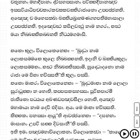
චතුන‍්නං මහාදීපානං ද‍්විසහස‍්සානං පරිත‍්තදීපානඤ‍්ච
ඉස‍්සරියාධිපච‍්චකාරකචක‍්කවත‍්තිරාජානො උප‍්පජ‍්ජන‍්ති,
අඤ‍්ඤෙ ච මහෙසක‍්ඛා ඛත‍්තියබ්‍රාහ‍්මණගහපතිමහාසාලා
උප‍්පජ‍්ජන‍්ති. ඉදඤ‍්චෙත්‍ථ කපිලවත්‍ථු නාම නගරං, තත්‍ථ
මයා නිබ‍්බත‍්තිතබ‍්බන‍්ති නිට‍්ඨමගමාසි.
තතො කුලං විලොකෙන‍්තො – “බුද‍්ධා නාම
ලොකසම‍්මතෙ කුලෙ නිබ‍්බත‍්තන‍්ති, ඉදානි ච ඛත‍්තියකුලං
ලොකසම‍්මතං, තත්‍ථ නිබ‍්බත‍්තිස‍්සාමි, සුද‍්ධොදනො නාම
රාජා මෙ පිතා භවිස‍්සතී”ති කුලං පස‍්සි.
තතො මාතරං විලොකෙන‍්තො – “බුද‍්ධමාතා නාම ලොලා
සුරාධුත‍්තා න හොති, කප‍්පසතසහස‍්සං පූරිතපාරමී
ජාතිතො පට‍්ඨාය අඛණ‍්ඩපඤ‍්චසීලා හොති, අයඤ‍්ච
මහාමායා නාම දෙවී එදිසා. අයං මෙ මාතා භවිස‍්සති.
කිත‍්තකං පනස‍්සා ආයූ”ති ආවජ‍්ජන‍්තො – “දසන‍්නං
මාසානං උපරි සත‍්ත දිවසානී”ති පස‍්සි.
ඉති ඉමං පඤ‍්චමහාවිලොකනං විලොකෙත්‍වා – “කාලො