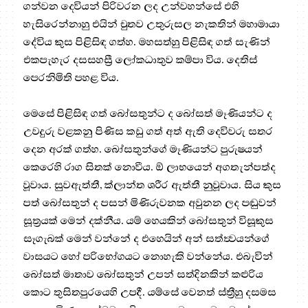
ගන්වන දෙවියන් පිරිවරන ලද උන්වහන්සේ එහි
හැසිරෙන්නාහු එයින් චුතව උතුරුසල නැකතින් මහාමායා
දේවිය කුස පිළිසිඳ ගත්හ. මහසත්හු පිළිසිඳ ගත් සැණින්
එකපැහැර දසසහස්‍රී ලෝකධාතුව කම්පා විය. දෙතිස්
පෙරනිමිති පහළ විය.
මෙසේ පිළිසිඳ ගත් බෝසතුන්ට ද බෝසත් මෑණියන්ට ද
උවදුරු වළකනු පිණිස කඩු ගත් අත් ඇති දෙවිවරු සතර
දෙන අරක් ගත්හ. බෝසතුන්ගේ මෑණියන්ට පුරුෂයන්
කෙරෙහි රාග සිතක් නොවීය. ඕ ලාභයෙන් අගතැන්පත්ද
වූවාය. සුවඇත්තී, ක්ලාන්ත ශරීර ඇත්තී නුවූවාය. සිය කුස
පත් බෝසතුන් ද පසන් මිණිරුවනක අවුනන ලද පඬුවන්
සූත්‍රයක් මෙන් දක්නීය. යම් හෙයකින් බෝසතුන් විසූකුස
සෑගැබක් මෙන් වන්නේ ද එහෙයින් අන් සත්ත්‍වයන්ගේ
වාසයට හෝ පරිභෝගයට නොහැකි වන්නේය. එබැවින්
බෝසත් මාතාව බෝසතුන් උපන් සත්දිනකින් කළුරිය
කොට තුසිතපුරයෙහි උපදී. යම්සේ වෙනත් ස්ත්‍රීහු දසමස