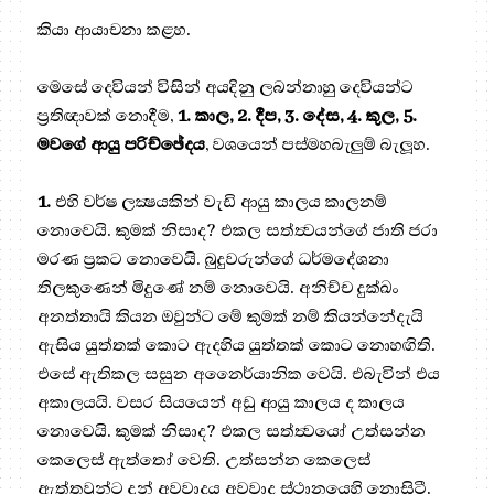
කියා ආයාචනා කළහ.
මෙසේ දෙවියන් විසින් අයදිනු ලබන්නාහු දෙවියන්ට
ප්‍රතිඥාවක් නොදීම,
1. කාල, 2. දීප, 3. දේස, 4. කුල, 5.
මවගේ ආයු පරිච්ඡේදය
, වශයෙන් පස්මහබැලුම් බැලූහ.
1.
එහි වර්ෂ ලක්‍ෂයකින් වැඩි ආයු කාලය කාලනම්
නොවෙයි. කුමක් නිසාද? එකල සත්ත්‍වයන්ගේ ජාති ජරා
මරණ ප්‍රකට නොවෙයි. බුදුවරුන්ගේ ධර්මදේශනා
තිලකුණෙන් මිදුණේ නම් නොවෙයි. අනිච්ච දුක්‍ඛං
අනත්තායි කියන ඔවුන්ට මේ කුමක් නම් කියන්නේදැයි
ඇසිය යුත්තක් කොට ඇදහිය යුත්තක් කොට නොහඟිති.
එසේ ඇතිකල සසුන අනෛර්යානික වෙයි. එබැවින් එය
අකාලයයි. වසර සියයෙන් අඩු ආයු කාලය ද කාලය
නොවෙයි. කුමක් නිසාද? එකල සත්ත්‍වයෝ උත්සන්න
කෙලෙස් ඇත්තෝ වෙති. උත්සන්න කෙලෙස්
ඇත්තවුන්ට දුන් අවවාදය අවවාද ස්ථානයෙහි නොසිටී.