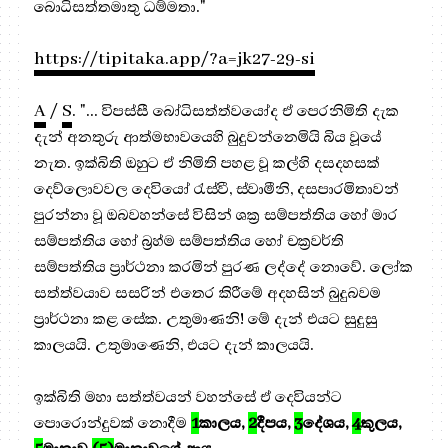
බොධිසත්තමාතු ධම්මතා."
https://tipitaka.app/?a=jk27-29-si
A
/
S
. "... විපස්සී බෝධිසත්ත්වයෝද ඒ පෙරනිමිති දැක
දැන් අනතුරු ආත්මභාවයෙහි බුදුවන්නෙමියි බිය වූයේ
නැත. ඉක්බිති ඔහුට ඒ නිමිති පහළ වූ කල්හි දසදහසක්
දෙව්ලොවවල දෙවියෝ රැස්වී, ස්වාමීනි, දසපාරමිතාවන්
පුරන්නා වූ ඔබවහන්සේ විසින් ශක්‍ර සම්පත්තිය හෝ මාර
සම්පත්තිය හෝ බ්‍රහ්ම සම්පත්තිය හෝ චක්‍රවර්ති
සම්පත්තිය ප්‍රාර්ථනා කරමින් පුරණ ලද්දේ නොවේ. ලෝක
සත්ත්වයාව සසරින් එතෙර කිරීමේ අදහසින් බුදුබවම
ප්‍රාර්ථනා කළ සේක. උතුමාණනි! මේ දැන් එයට සුදුසු
කාලයයි. උතුමාණෙනි, එයට දැන් කාලයයි.
ඉක්බිති මහා සත්ත්වයන් වහන්සේ ඒ දෙවියන්ට
පොරොන්දුවක් නොදීම
1
කාලය,
2
දීපය,
3
දේශය,
4
කුලය,