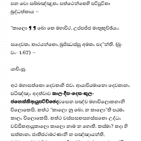
පන වො සබ්බඤ්ඤුතං පත්ථෙන්තෙහි පරිපූරිතා
බුද්ධත්තාය –
“කාලො ¶ ¶ ඛො තෙ මහාවීර, උප්පජ්ජ මාතුකුච්ඡියං;
සදෙවකං තාරයන්තො, බුජ්ඣස්සු අමතං පද”න්ති. (බු·
වං· 1.67) –
යාචිංසු.
අථ මහාසත්තො දෙවතාහි එවං ආයාචියමානො දෙවතානං
පටිඤ්ඤං අදත්වාව
කාල-දීප-දෙස-කුල-
ජනෙත්තිආයුපරිච්ඡෙද
වසෙන පඤ්ච මහාවිලොකනානි
විලොකෙසි. තත්ථ “කාලො නු ඛො, න කාලො”ති පඨමං
කාලං විලොකෙසි. තත්ථ වස්සසතසහස්සතො උද්ධං
වඩ්ඪිතආයුකාලො කාලො නාම න හොති. කස්මා? තදා හි
සත්තානං ජාතිජරාමරණානි න පඤ්ඤායන්ති,