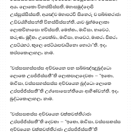
අයං ලොකො විනස්සිස්සති, මහාසමුද්දොපි
උස්සුස්සිස්සති, අයඤ්ච මහාපථවී සිනෙරු ච පබ්බතරාජා
උඩ්ඩය්හිස්සන්ති විනස්සිස්සන්ති, යාව බ්‍රහ්මලොකා
ලොකවිනාසො භවිස්සති, මෙත්තං, මාරිසා, භාවෙථ,
කරුණං මුදිතං උපෙක්ඛං, මාරිසා, භාවෙථ, මාතරං පිතරං
උපට්ඨහථ, කුලෙ ජෙට්ඨාපචායිනො හොථා”ති. ඉදං
කප්පකොලාහලං නාම.
“වස්සසහස්සස්ස අච්චයෙන පන සබ්බඤ්ඤුබුද්ධො
ලොකෙ උපජ්ජිස්සතී”ති ලොකපාලදෙවතා – “ඉතො,
මාරිසා, වස්සසහස්සස්ස අච්චයෙන බුද්ධො ලොකෙ
උප්පජ්ජිස්සතී”ති උග්ඝොසෙන්තියො ආහිණ්ඩන්ති. ඉදං
බුද්ධකොලාහලං නාම.
“වස්සසතස්ස අච්චයෙන චක්කවත්තිරාජා
උප්පජ්ජිස්සතී”ති දෙවතා – “ඉතො, මාරිසා, වස්සසතස්ස
අච්චයෙන චක්කවත්තිරාජා උප්පජ්ජිස්සතී”ති