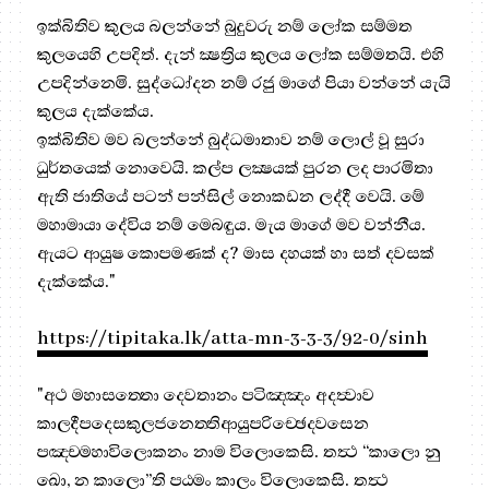
ඉක්බිතිව කුලය බලන්නේ බුදුවරු නම් ලෝක සම්මත
කුලයෙහි උපදිත්. දැන් ක්‍ෂත්‍රිය කුලය ලෝක සම්මතයි. එහි
උපදින්නෙමි. සුද්ධෝදන නම් රජු මාගේ පියා වන්නේ යැයි
කුලය දැක්කේය.
ඉක්බිතිව මව බලන්නේ බුද්ධමාතාව නම් ලොල් වූ සුරා
ධුර්තයෙක් නොවෙයි. කල්ප ලක්‍ෂයක් පුරන ලද පාරමිතා
ඇති ජාතියේ පටන් පන්සිල් නොකඩන ලද්දී වෙයි. මේ
මහාමායා දේවිය නම් මෙබඳුය. මැය මාගේ මව වන්නීය.
ඇයට ආයුෂ කොපමණක් ද? මාස දහයක් හා සත් දවසක්
දැක්කේය."
https://tipitaka.lk/atta-mn-3-3-3/92-0/sinh
"අථ මහාසත‍්තො දෙවතානං පටිඤ‍්ඤං අදත්‍වාව
කාලදීපදෙසකුලජනෙත‍්තිආයුපරිච‍්ඡෙදවසෙන
පඤ‍්චමහාවිලොකනං නාම විලොකෙසි. තත්‍ථ “කාලො නු
ඛො, න කාලො”ති පඨමං කාලං විලොකෙසි. තත්‍ථ