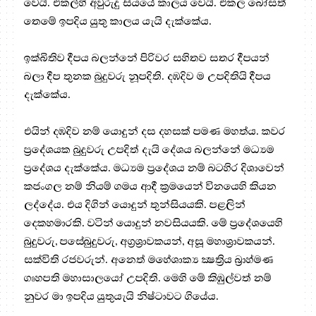
වෙයි. එකල්හි අවුරුදු සියයේ කාලය වෙයි. එකල බෝසත්
තෙමේ ඉපදිය යුතු කාලය යැයි දැක්කේය.
ඉක්බිතිව දීපය බලන්නේ පිරිවර සහිතව සතර දීපයන්
බලා දීප තුනක බුදුවරු නූපදිති. දඹදිව ම උපදිතියි දීපය
දැක්කේය.
එයින් දඹදිව නම් යොදුන් දස දහසක් පමණ මහත්ය. කවර
ප්‍රදේශයක බුදුවරු උපදිත් දැයි දේශය බලන්නේ මධ්‍යම
ප්‍රදේශය දැක්කේය. මධ්‍යම ප්‍රදේශය නම් බටහිර දිශාවෙන්
කජංගල නම් නියම් ගමය ආදී ක්‍රමයෙන් විනයෙහි කියන
ලද්දේය. එය දිගින් යොදුන් තුන්සියයකි. පළලින්
දෙකහමාරකි. වටින් යොදුන් නවසියයකි. මේ ප්‍රදේශයෙහි
බුදුවරු, පසේබුදුවරු, අග්‍රශ්‍රාවකයන්, අසූ මහාශ්‍රාවකයන්.
සක්විති රජවරුන්. අනෙත් මහේශාක්‍ය ක්‍ෂත්‍රිය බ්‍රාහ්මණ
ගෘහපති මහාසාලයෝ උපදිති. මෙහි මේ කිඹුල්වත් නම්
නුවර මා ඉපදිය යුතුයැයි නිෂ්ටාවට ගියේය.