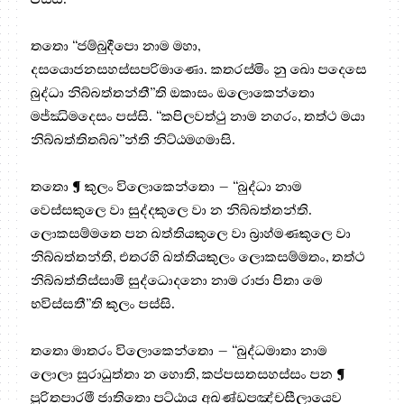
තතො “ජම්බුදීපො නාම මහා,
දසයොජනසහස්සපරිමාණො. කතරස්මිං නු ඛො පදෙසෙ
බුද්ධා නිබ්බත්තන්තී”ති ඔකාසං ඔලොකෙන්තො
මජ්ඣිමදෙසං පස්සි. “කපිලවත්ථු නාම නගරං, තත්ථ මයා
නිබ්බත්තිතබ්බ”න්ති නිට්ඨමගමාසි.
තතො ¶ කුලං විලොකෙන්තො – “බුද්ධා නාම
වෙස්සකුලෙ වා සුද්දකුලෙ වා න නිබ්බත්තන්ති.
ලොකසම්මතෙ පන ඛත්තියකුලෙ වා බ්‍රාහ්මණකුලෙ වා
නිබ්බත්තන්ති, එතරහි ඛත්තියකුලං ලොකසම්මතං, තත්ථ
නිබ්බත්තිස්සාමි සුද්ධොදනො නාම රාජා පිතා මෙ
භවිස්සතී”ති කුලං පස්සි.
තතො මාතරං විලොකෙන්තො – “බුද්ධමාතා නාම
ලොලා සුරාධුත්තා න හොති, කප්පසතසහස්සං පන ¶
පූරිතපාරමී ජාතිතො පට්ඨාය අඛණ්ඩපඤ්චසීලායෙව