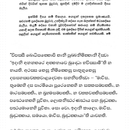
"විපස‍්සී බොධිසත‍්තොපි තානි පුබ‍්බනිමිත‍්තානි දිස‍්වා
“ඉදානි අනන‍්තරෙ අත‍්තභාවෙ බුද‍්ධො භවිස‍්සාමී”ති න
භායති. අථස‍්ස තෙසු නිමිත‍්තෙසු පාතුභූතෙසු
දසසහස‍්සචක‍්කවාළදෙවතා සන‍්නිපතිත්‍වා – “මාරිස,
තුම‍්හෙහි දස පාරමියො පූරෙන‍්තෙහි න සක‍්කසම‍්පත‍්තිං, න
මාරසම‍්පත‍්තිං, න බ්‍රහ‍්මසම‍්පත‍්තිං, න චක‍්කවත‍්තිසම‍්පත‍්තිං
පත්‍ථෙන‍්තෙහි පූරිතා, ලොකනිත්‍ථරණත්‍ථාය පන බුද‍්ධත‍්තං
පත්‍ථයමානෙහි පූරිතා. සො වො, ඉදානි කාලො, මාරිස,
බුද‍්ධත‍්තාය, සමයො, මාරිස, බුද‍්ධත‍්තායා”ති යාචන‍්ති.