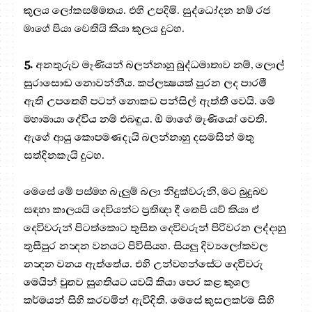
කුලය ලෝකසම්මතය. එහි උපදිමි. සුද්ධෝදන නම් රජ
මාගේ පියා වෙතියි කියා කුලය දුටහ.
5.
අනතුරුව මෑණියන් බලන්නාහු බුද්ධමාතාව නම්, ලොල්
සුරාසොඬ නොවන්නීය. කප්ලක්‍ෂයක් පුරන ලද පාරමී
ඇති උපතෙහි පටන් නොකඩ පන්සිල් ඇත්තී වෙයි. මේ
මහාමායා දේවිය නම් එබඳුය. ඕ මාගේ මෑණියෝ වෙති.
ඇගේ ආයු කොපමණදැයි බලන්නාහු දසමසින් මතු
සත්දිනකැයි දුටහ.
මෙසේ මේ පස්මහ බැලුම් බලා නිදුක්වරුනි, මට බුදුබව
සඳහා කාලයයි දෙවියන්ට ප්‍රතිඥා දී තෙපි යව් කියා ඒ
දෙවිවරුන් පිටත්කොට තුසිත දෙවිවරුන් පිරිවරන ලද්දාහු
තුසීපුර නන්‍දන වනයට පිවිසියහ. සියලු දිව්‍යලෝකවල
නන්‍දන වනය ඇත්තේය. එහි උන්වහන්සේට දෙවිවරු
මෙයින් චුතව සුගතියට යවයි කියා පෙර කළ කුශල
කර්මයන් සිහි කරවමින් ඇවිදිති. මෙසේ කුසලකර්ම සිහි