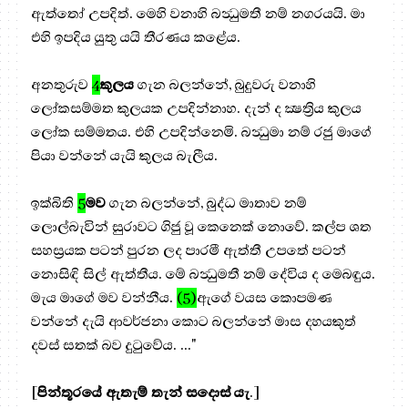
ඇත්තෝ උපදිත්. මෙහි වනාහි බන්‍ධුමතී නම් නගරයයි. මා
එහි ඉපදිය යුතු යයි තීරණය කළේය.
අනතුරුව
4
කුලය
ගැන බලන්නේ, බුදුවරු වනාහි
ලෝකසම්මත කුලයක උපදින්නාහ. දැන් ද ක්‍ෂත්‍රිය කුලය
ලෝක සම්මතය. එහි උපදින්නෙමි. බන්‍ධුමා නම් රජු මාගේ
පියා වන්නේ යැයි කුලය බැලීය.
ඉක්බිති
5
මව
ගැන බලන්නේ, බුද්ධ මාතාව නම්
ලොල්බැවින් සුරාවට ගිජු වූ කෙනෙක් නොවේ. කල්ප ශත
සහස්‍රයක පටන් පුරන ලද පාරමී ඇත්තී උපතේ පටන්
නොසිඳි සිල් ඇත්තීය. මේ බන්‍ධුමතී නම් දේවිය ද මෙබඳුය.
මැය මාගේ මව වන්නීය.
(5)
ඇගේ වයස කොපමණ
වන්නේ දැයි ආවර්ජනා කොට බලන්නේ මාස දහයකුත්
දවස් සතක් බව දුටුවේය. ..."
[
පින්තූරයේ ඇතැම් තැන් සදොස් යැ
.]