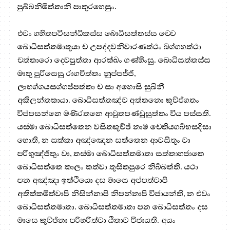
පුබ්බනිමිත්තානි පාතුරහෙසුං.
එවං ගහිතපටිසන්ධිකස්ස බොධිසත්තස්ස චෙව
බොධිසත්තමාතුයා ච උපද්දවනිවාරණත්ථං ඛග්ගහත්ථා
චත්තාරො දෙවපුත්තා ආරක්ඛං ගණ්හිංසු. බොධිසත්තස්ස
මාතු පුරිසෙසු රාගචිත්තං නුප්පජ්ජි,
ලාභග්ගයසග්ගප්පත්තා ච සා අහොසි සුඛිනී
අකිලන්තකායා. බොධිසත්තඤ්ච අත්තනො කුච්ඡිගතං
විප්පසන්නෙ මණිරතනෙ ආවුතපණ්ඩුසුත්තං විය පස්සති.
යස්මා බොධිසත්තෙන වසිතකුච්ඡි නාම චෙතියගබ්භසදිසා
හොති, න සක්කා අඤ්ඤෙන සත්තෙන ආවසිතුං වා
පරිභුඤ්ජිතුං වා, තස්මා බොධිසත්තමාතා සත්තාහජාතෙ
බොධිසත්තෙ කාලං කත්වා තුසිතපුරෙ නිබ්බත්ති. යථා
පන අඤ්ඤා ඉත්ථියො දස මාසෙ අප්පත්වාපි
අතික්කමිත්වාපි නිසින්නාපි නිපන්නාපි විජායන්ති, න එවං
බොධිසත්තමාතා. බොධිසත්තමාතා පන බොධිසත්තං දස
මාසෙ කුච්ඡිනා පරිහරිත්වා ඨිතාව විජායති. අයං