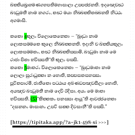
ඛත‍්තියබ්‍රාහ‍්මණගහපතිමහාසාලා උප‍්පජ‍්ජන‍්ති. ඉදඤ‍්චෙත්‍ථ
බන්‍ධුමතී නාම නගරං, තත්‍ථ මයා නිබ‍්බත‍්තිතබ‍්බන‍්ති නිට‍්ඨං
අගමාසි.
තතො
4
කුලං විලොකෙන‍්තො – “බුද‍්ධා නාම
ලොකසම‍්මතෙ කුලෙ නිබ‍්බත‍්තන‍්ති. ඉදානි ච ඛත‍්තියකුලං
ලොකසම‍්මතං, තත්‍ථ නිබ‍්බත‍්තිස‍්සාමි, බන්‍ධුමා නාම මෙ
රාජා පිතා භවිස‍්සතී”ති කුලං පස‍්සි.
තතො
5
මාතරං විලොකෙන‍්තො – “බුද‍්ධමාතා නාම
ලොලා සුරාධුත‍්තා න හොති, කප‍්පසතසහස‍්සං
පූරිතපාරමී, ජාතිතො පට‍්ඨාය අඛණ‍්ඩපඤ‍්චසීලා හොති,
අයඤ‍්ච බන්‍ධුමතී නාම දෙවී ඊදිසා, අයං මෙ මාතා
භවිස‍්සති,
(5)
“කිත‍්තකං පනස‍්සා ආයූ”ති ආවජ‍්ජන‍්තො
“දසන‍්නං මාසානං උපරි සත‍්ත දිවසානී”ති පස‍්සි."
[
https://tipitaka.app/?a=jk1-498-si
>>>]