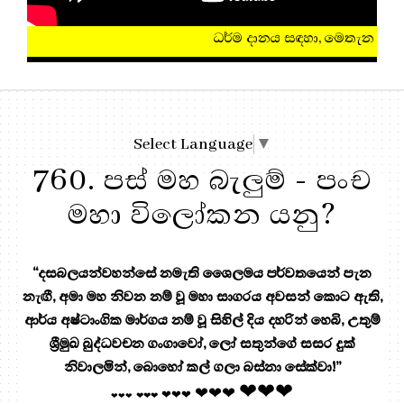
ධර්ම දානය සඳහා, මෙතැන ඔබන්න!
Select Language
▼
760. පස් මහ බැලුම් - පංච
මහා විලෝකන යනු?
“දසබලයන්වහන්සේ නමැති ශෛලමය පර්වතයෙන් පැන
නැඟී, අමා මහ නිවන නම් වූ මහා සාගරය අවසන් කොට ඇති,
ආර්ය අෂ්ටාංගික මාර්ගය නම් වූ සිහිල් දිය දහරින් හෙබි, උතුම්
ශ්‍රීමුඛ බුද්ධවචන ගංගාවෝ, ලෝ සතුන්ගේ සසර දුක්
නිවාලමින්, බොහෝ කල් ගලා බස්නා සේක්වා!”
❤❤❤
❤❤❤
❤❤❤
❤❤❤
❤❤❤