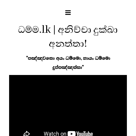
ධම්ම.lk | අනිච්චා දුක්ඛා
අනත්තා!
"පඤ්ඤවතො අයං ධම්මො, නායං ධම්මො
දුප්පඤ්ඤස්සා"