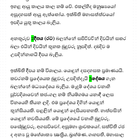
ඉහළ ආයු කාලය කාල නම් වේ. එකල්හිද මනුෂ්‍යයෝ
අසූදහසක් ආයු ඇත්තෝය. ඉක්බිති මහාසත්ත්වයෝ
ඉපදිය යුතු කාලය බැලීය.
අනතුරුව
2
දීපය
(
රට
) බලන්නේ සපිරිවරින් දිවයින් සතර
බලා එයින් දිවයින් තුනක බුදුවරු නූපදිත්. දඹදිව ම
උපදින්නාහයි දීපය බැලීය.
ඉක්බිති දීපය නම් විශාලය. යොදුන් දසදහසක ප්‍රමාණයයි.
කවරනම් ප්‍රදේශයක බුදුවරු උපදිත්දැයි
3
දේශය
ගැන
බලන්නේ මධ්‍යදේශය බැලීය. මැදුම් දේශය වනාහි
පූර්වදිශාවෙන් කජංගල නම් නියම්ගමය යනාදී ලෙස
විනයෙහි කියන ලදි. එම ප්‍රදේශය දිගින් යොදුන්
තුන්සියයකි. පළලින් යොදුන් දෙසියපනහකි. හාත්පසින්
යොදුන් නවසියයකි. මේ ප්‍රදේශයේ වනාහි බුදුවරු,
පසේබුදුවරු, අගසව්වෝ, අසූමහා ශ්‍රාවකයෝ, සක්විති රජ
ද අන්‍ය වූ මහේශාක්‍ය ක්‍ෂත්‍රිය, බ්‍රාහ්මණ, ගෘහපති, මහාසාල