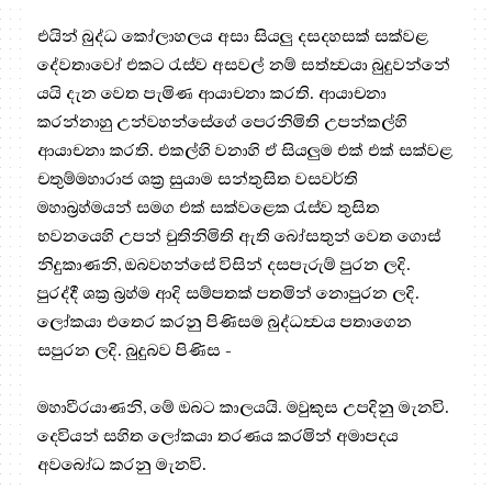
එයින් බුද්ධ කෝලාහලය අසා සියලු දසදහසක් සක්වළ
දේවතාවෝ එකට රැස්ව අසවල් නම් සත්ත්‍වයා බුදුවන්නේ
යයි දැන වෙත පැමිණ ආයාචනා කරති. ආයාචනා
කරන්නාහු උන්වහන්සේගේ පෙරනිමිති උපන්කල්හි
ආයාචනා කරති. එකල්හි වනාහි ඒ සියලුම එක් එක් සක්වළ
චතුම්මහාරාජ ශක්‍ර සුයාම සන්තුසිත වසවර්ති
මහාබ්‍රහ්මයන් සමග එක් සක්වළෙක රැස්ව තුසිත
භවනයෙහි උපන් චුතිනිමිති ඇති බෝසතුන් වෙත ගොස්
නිදුකාණනි, ඔබවහන්සේ විසින් දසපැරුම් පුරන ලදි.
පුරද්දී ශක්‍ර බ්‍රහ්ම ආදි සම්පතක් පතමින් නොපුරන ලදි.
ලෝකයා එතෙර කරනු පිණිසම බුද්ධත්‍වය පතාගෙන
සපුරන ලදි. බුදුබව පිණිස -
මහාවීරයාණනි, මේ ඔබට කාලයයි. මවුකුස උපදිනු මැනවි.
දෙවියන් සහිත ලෝකයා තරණය කරමින් අමාපදය
අවබෝධ කරනු මැනවි.