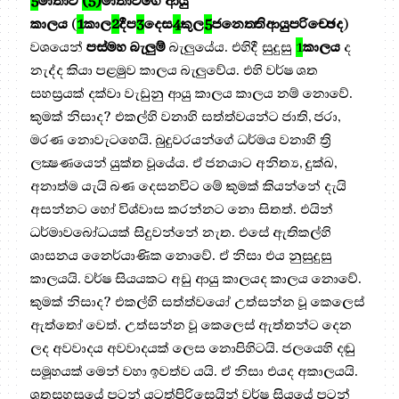
5
මාතාව
(5)
මාතාවගේ ආයු
කාලය
(
1
කාල
2
දීප
3
දෙස
4
කුල
5
ජනෙත‍්තිආයුපරිච‍්ඡෙද
)
වශයෙන්
පස්මහ බැලුම්
බැලුයේය. එහිදී සුදුසු
1
කාලය
ද
නැද්ද කියා පළමුව කාලය බැලුවේය. එහි වර්ෂ ශත
සහස්‍රයක් දක්වා වැඩුනු ආයු කාලය කාලය නම් නොවේ.
කුමක් නිසාද? එකල්හි වනාහි සත්ත්වයන්ට ජාති, ජරා,
මරණ නොවැටහෙයි. බුදුවරයන්ගේ ධර්මය වනාහි ත්‍රි
ලක්‍ෂණයෙන් යුක්ත වූයේය. ඒ ජනයාට අනිත්‍ය, දුක්ඛ,
අනාත්ම යැයි බණ දෙසනවිට මේ කුමක් කියන්නේ දැයි
අසන්නට හෝ විශ්වාස කරන්නට නො සිතත්. එයින්
ධර්මාවබෝධයක් සිදුවන්නේ නැත. එසේ ඇතිකල්හි
ශාසනය නෛර්යාණික නොවේ. ඒ නිසා එය නුසුදුසු
කාලයයි. වර්ෂ සියයකට අඩු ආයු කාලයද කාලය නොවේ.
කුමක් නිසාද? එකල්හි සත්ත්වයෝ උත්සන්න වූ කෙලෙස්
ඇත්තෝ වෙත්. උත්සන්න වූ කෙලෙස් ඇත්තන්ට දෙන
ලද අවවාදය අවවාදයක් ලෙස නොපිහිටයි. ජලයෙහි දඬු
සමූහයක් මෙන් වහා ඉවත්ව යයි. ඒ නිසා එයද අකාලයයි.
ශතසහස්‍රයේ පටන් යටත්පිරිසෙයින් වර්ෂ සියයේ පටන්