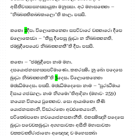
අසීතිවස‍්සසහස‍්සායුකා මනුස‍්සා. අථ මහාසත‍්තො –
“නිබ‍්බත‍්තිතබ‍්බකාලො”ති කාලං පස‍්සි.
තතො
2
දීපං විලොකෙන‍්තො සපරිවාරෙ චත‍්තාරො දීපෙ
ඔලොකෙත්‍වා – “තීසු දීපෙසු බුද‍්ධා න නිබ‍්බත‍්තන‍්ති,
ජම‍්බුදීපෙයෙව නිබ‍්බත‍්තන‍්තී”ති දීපං පස‍්සි.
තතො – “ජම‍්බුදීපො නාම මහා,
දසයොජනසහස‍්සපරිමාණො, කතරස‍්මිං නු ඛො පදෙසෙ
බුද‍්ධා නිබ‍්බත‍්තන‍්තී”ති
3
දෙසං විලොකෙන‍්තො
මජ‍්ඣිමදෙසං පස‍්සි. මජ‍්ඣිමදෙසො නාම – “පුරත්‍ථිමාය
දිසාය ගජඞ‍්ගලං නාම නිගමො”තිආදිනා (මහාව· 259)
නයෙන විනයෙ වුත‍්තොව. සො ආයාමතො තීණි
යොජනසතානි, විත්‍ථාරතො අඩ‍්ඪතෙය්‍යානි,
පරික‍්ඛෙපතො නවයොජනසතානීති. එතස‍්මිඤ‍්හි පදෙසෙ
බුද‍්ධා පච‍්චෙකබුද‍්ධා අග‍්ගසාවකා අසීති මහාසාවකා
චක‍්කවත‍්තිරාජානො අඤ‍්ඤෙ ච මහෙසක‍්ඛා