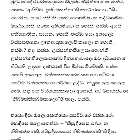
බුද්ධානඤ්ච ධම්මදෙසනා තිලක්ඛණමුත්තා නාම නත්ථි,
තෙසං “අනිච්චං දුක්ඛමනත්තා”ති කථෙන්තානං “කිං
නාමෙතං කථෙන්තී”ති නෙව සොතබ්බං න සද්ධාතබ්බං
මඤ්ඤන්ති, තතො අභිසමයො න හොති, තස්මිං අසති
අනිය්‍යානිකං සාසනං හොති. තස්මා සො අකාලො.
වස්සසතතො ඌනආයුකාලොපි කාලො න හොති.
කස්මා? තදා සත්තා උස්සන්නකිලෙසා හොන්ති,
උස්සන්නකිලෙසානඤ්ච දින්නොවාදො ඔවාදට්ඨානෙ න
තිට්ඨති, උදකෙ දණ්ඩරාජි විය ඛිප්පං විගච්ඡති. තස්මා
සොපි අකාලො. වස්සසතසහස්සතො පන පට්ඨාය
හෙට්ඨා වස්සසතතො පට්ඨාය උද්ධං ආයුකාලො කාලො
නාම. තදා පන වස්සසතකාලො අහොසි. අථ මහාසත්තො
“නිබ්බත්තිතබ්බකාලො”ති කාලං පස්සි.
තතො දීපං ඔලොකෙන්තො සපරිවාරෙ චත්තාරො
මහාදීපෙ ඔලොකෙත්වා – “තීසු දීපෙසු බුද්ධා න
නිබ්බත්තන්ති, ජම්බුදීපෙයෙව නිබ්බත්තන්තී”ති දීපං
පස්සි.