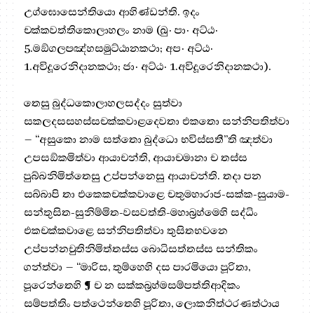
උග්ඝොසෙන්තියො ආහිණ්ඩන්ති. ඉදං
චක්කවත්තිකොලාහලං නාම (ඛු· පා· අට්ඨ·
5.මඞ්ගලපඤ්හසමුට්ඨානකථා; අප· අට්ඨ·
1.අවිදූරෙනිදානකථා; ජා· අට්ඨ· 1.අවිදූරෙනිදානකථා).
තෙසු බුද්ධකොලාහලසද්දං සුත්වා
සකලදසසහස්සචක්කවාළදෙවතා එකතො සන්නිපතිත්වා
– “අසුකො නාම සත්තො බුද්ධො භවිස්සතී”ති ඤත්වා
උපසඞ්කමිත්වා ආයාචන්ති, ආයාචමානා ච තස්ස
පුබ්බනිමිත්තෙසු උප්පන්නෙසු ආයාචන්ති. තදා පන
සබ්බාපි තා එකෙකචක්කවාළෙ චතුමහාරාජ-සක්ක-සුයාම-
සන්තුසිත-සුනිම්මිත-වසවත්ති-මහාබ්‍රහ්මෙහි සද්ධිං
එකචක්කවාළෙ සන්නිපතිත්වා තුසිතභවනෙ
උප්පන්නචුතිනිමිත්තස්ස බොධිසත්තස්ස සන්තිකං
ගන්ත්වා – “මාරිස, තුම්හෙහි දස පාරමියො පූරිතා,
පූරෙන්තෙහි ¶ ච න සක්කබ්‍රහ්මසම්පත්තිආදිකං
සම්පත්තිං පත්ථෙන්තෙහි පූරිතා, ලොකනිත්ථරණත්ථාය