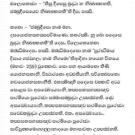
ඔලොකෙත්‍වා – “තීසු දීපෙසු බුද‍්ධා න නිබ‍්බත‍්තන‍්ති,
ජම‍්බුදීපෙයෙව නිබ‍්බත‍්තන‍්තී”ති දීපං පස‍්සි.
තතො – “ජම‍්බුදීපො නාම මහා,
දසයොජනසහස‍්සපරිමාණො, කතරස‍්මිං නු ඛො පදෙසෙ
බුද‍්ධා නිබ‍්බත‍්තන‍්තී”ති දෙසං විලොකෙන‍්තො
මජ‍්ඣිමදෙසං පස‍්සි. මජ‍්ඣිමදෙසො නාම “පුරත්‍ථිමාය
දිසාය ගජඞ‍්ගලං නාම නිගමො”තිආදිනා නයෙන විනයෙ
(මහාව· 259) වුත‍්තොව. සො පන ආයාමතො තීණි
යොජනසතානි. විත්‍ථාරතො අඩ‍්ඪතියානි, පරික‍්ඛෙපතො
නවයොජනසතානීති. එතස‍්මිඤ‍්හි පදෙසෙ චත‍්තාරි අට‍්ඨ
සොළස වා අසඞ‍්ඛ්‍යෙය්‍යානි, කප‍්පසතසහස‍්සඤ‍්ච
පාරමියො පූරෙත්‍වා සම‍්මාසම‍්බුද‍්ධා උප‍්පජ‍්ජන‍්ති. ද‍්වෙ
අසඞ‍්ඛ්‍යෙය්‍යානි, කප‍්පසතසහස‍්සඤ‍්ච පාරමියො පූරෙත්‍වා
පච‍්චෙකබුද‍්ධා උප‍්පජ‍්ජන‍්ති, එකං අසඞ‍්ඛ්‍යෙය්‍යං,
කප‍්පසතසහස‍්සඤ‍්ච පාරමියො පූරෙත්‍වා
සාරිපුත‍්තමොග‍්ගල‍්ලානාදයො මහාසාවකා උප‍්පජ‍්ජන‍්ති,