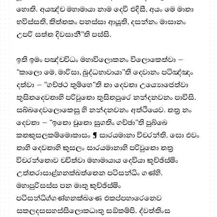
හොති. අයඤ්ච මහාමායා නාම දෙවී එදිසී, අයං මෙ මාතා
භවිස්සති, කිත්තකං පනස්සා ආයූති, දසන්නං මාසානං
උපරි සත්ත දිවසානී”ති පස්සි.
ඉති ඉමං පඤ්චවිධං මහාවිලොකනං විලොකෙත්වා –
“කාලො මෙ, මාරිසා, බුද්ධභාවායා”ති දෙවානං පටිඤ්ඤං
දත්වා – “ගච්ඡථ තුම්හෙ”ති තා දෙවතා උය්‍යොජෙත්වා
තුසිතදෙවතාහි පරිවුතො තුසිතපුරෙ නන්දනවනං පාවිසි.
සබ්බදෙවලොකෙසු හි නන්දනවනං අත්ථියෙව. තත්‍ර නං
දෙවතා – “ඉතො චුතො සුගතිං ගච්ඡා”ති පුබ්බෙ
කතකුසලකම්මොකාසං ¶ සාරයමානා විචරන්ති. සො එවං
තාහි දෙවතාහි කුසලං සාරයමානාහි පරිවුතො තත්‍ර
විචරන්තොව චවිත්වා මහාමායාය දෙවියා කුච්ඡිස්මිං
උත්තරාසාළ්හනක්ඛත්තෙන පටිසන්ධිං ගණ්හි.
මහාපුරිසස්ස පන මාතු කුච්ඡිස්මිං
පටිසන්ධිග්ගණ්හනක්ඛණෙ එකප්පහාරෙනෙව
සකලදසසහස්සිලොකධාතු සඞ්කම්පි. ද්වත්තිංස