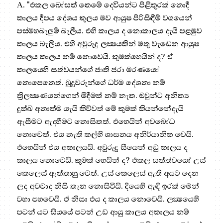
A. "එකල බෝසත් තෙමේ දෙවියන්ට පිළිතුරක් නොදී
කාලය දීපය දේශය කුලය මව ආයුෂ පිරිසිඳීම් වශයෙන්
පස්මහබැලුම් බැලීය. එහි කාලය ද නොකාලය දැයි පළමුව
කාලය බැලීය. එහි අවුරුදු ලක්‍ෂයකින් මතු වැඩෙන ආයුෂ
කාලය කාලය නම් නොවෙයි. කුමක්හෙයින් ද? ඒ
කාලයෙහි සත්වයන්ගේ ජාති ජරා මරණයෝ
නොපෙනෙත්. බුදුවරුන්ගේ ධර්ම දේශනා නම්
ත්‍රිලක්‍ෂණයන්ගෙන් මිදීමක් නම් නැත. ඔවුන්ට අනිත්‍ය
දුක්ඛ අනාත්ම යැයි කිව්වත් මේ කුමක් කියන්නේදැයි
ඇසීමට ඇදහීමට නොසිතත්. එහෙයින් අවබෝධ
නොවෙත්. එය නැති කල්හි ශාසනය අනිර්යානික වෙයි.
එහෙයින් එය අකාලයයි. අවුරුදු සීයෙන් අඩු කාලය ද
කාලය නොවෙයි. කුමක් හෙයින් ද? එකල සත්ත්වයෝ උස්
කෙලෙස් ඇත්තාහු වෙත්. උස් කෙලෙස් ඇති අයට දෙන
ලද අවවාද නිසි තැන නොසිටියි. දියෙහි ඇඳි ඉරක් මෙන්
වහා පහවෙයි. ඒ නිසා එය ද කාලය නොවෙයි. ලක්‍ෂයෙහි
පටන් යට සියයේ පටන් උඩ ආයු කාලය අකාලය නම්