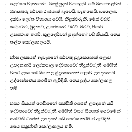
ලෝකය වැනසෙයි. මහමුහුදත් වියලෙයි. මේ මහපොළවත්
මහාමෙරු පර්වත රාජයාත් දැවෙයි. වැනසෙයි. බඹලොව
දක්වා ලෝක විනාශය වෙයි. නිදුක්වරුනි, මෙත් වඩව්.
කරුණාව, මුදිතාව, උපේක්‍ෂාව වඩව්. මවට, පියාට
උපස්ථාන කරව්. කුලදෙව්වන් පුදන්නෝ වව් කියායි. මෙය
කල්ප කෝලාහලයයි.
වර්ෂ ලක්‍ෂයක් ඇවෑමෙන් සර්වඥ බුදුකෙනෙක් ලොව
උපදනාහයි ලෝකපාල දේවතාවෝ නිදුක්වරුනි, මෙයින්
වසර ලක්‍ෂයක් ගිය කල බුදුකෙනෙක් ලොව උපදනාහයි
උද්ඝෝෂණය කරමින් ඇවිදිති. මෙය බුද්ධ කෝලාහල
නමි.
වසර සියයක් ගෙවීමෙන් සක්විති රජෙක් උපදනේ යයි
දේවතාවෝ නිදුක්වරුනි, මෙයින් වසර සියයක් ගෙවීමෙන්
සක්විති රජෙක් උපදනේ යයි ඝෝෂා කරමින් ඇවිදිති.
මෙය චක්‍රවර්ති කෝලාහලය නමි.