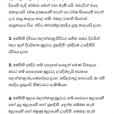
දියෙහි ඇඳි රේඛාව මෙන් වහා මැකී යයි. එබැවින් එයද
අකාලයයි. වර්ෂ ලක්‍ෂයෙහි පටන් යට වර්ෂ සියයෙහි පටන්
උඩ ආයු කාලය කාල නමි. එකල වනාහි සියවස්
ආයුකාලය විය. එවිට මහසත්හු ඉපදිය යුතු කාලයයි දුටහ.
2.
ඉක්බිති ද්වීපය බලන්නාහු පිරිවර සහිත සතර දිවයින්
බලා තුන් දිවයිනක බුදුවරු නූපදිති. දඹදිවම උපදිතියි
ද්වීපය දුටහ.
3.
ඉක්බිති දඹදිව නම් දසදහස් යොදුන් පමණ විශාලය.
කවර නම් පෙදෙසක බුදුවරු උපදිත්දැයි අවකාශ
බලන්නාහු මධ්‍යමදේශය දුටහ. කපිලවත්‍ථු නගරයයි, මා එහි
ඉපදිය යුතුයයි නිෂ්ටාවට පැමිණියහ.
4.
ඉක්බිති කුලය බලන්නාහු බුදුවරු නම් වෛශ්‍ය කුලයෙහි
හෝ ශුද්‍ර කුලයෙහි හෝ නූපදිති. ලෝක සම්මත කැත්
කුලයෙහි හෝ බමුණු කුලයෙහි උපදිති. මෙකල කැත්