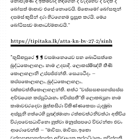
නොපැමිණ ද ඉක්මවාද හිඳගෙන ද වැදහෙව ද වදත් ද
බෝසත් මාතාව එසේ නොවෙයි. ඕතොමෝ බෝසතුන්
දසමස් කුසින් දරා හිටගෙනම ප්‍රසූත කරයි. මෙය
බෝධිසත්‍ව මාතෘධර්මතාවයි.”
https://tipitaka.lk/atta-kn-bv-27-2/sinh
"තුසිතපුරෙ ¶ ¶ වසමානෙයෙව පන බොධිසත්තෙ
බුද්ධකොලාහලං නාම උදපාදි. ලොකස්මිඤ්හි තීණි
කොලාහලානි උප්පජ්ජන්ති. සෙය්‍යථිදං –
කප්පකොලාහලං, බුද්ධකොලාහලං,
චක්කවත්තිකොලාහලන්ති. තත්ථ “වස්සසතසහස්සස්ස
අච්චයෙන කප්පුට්ඨානං භවිස්සතී”ති ලොකබ්‍යූහා නාම
කාමාවචරදෙවා මුත්තසිරා විකිණ්ණකෙසා රුදමුඛා
අස්සූනි හත්ථෙහි පුඤ්ඡමානා රත්තවත්ථනිවත්ථා අතිවිය
විරූපවෙසධාරිනො හුත්වා මනුස්සපථෙ විචරන්තා එවං
ආරොචෙන්ති – “මාරිසා, මාරිසා, ඉතො
වස්සසතසහස්සස්ස අච්චයෙන කප්පුට්ඨානං භවිස්සති,