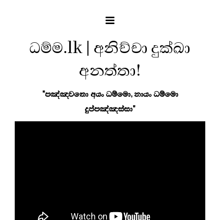
ධම්ම.lk | අනිච්චා දුක්ඛා
අනත්තා!
"පඤ්ඤවතො අයං ධම්මො, නායං ධම්මො
දුප්පඤ්ඤස්සා"