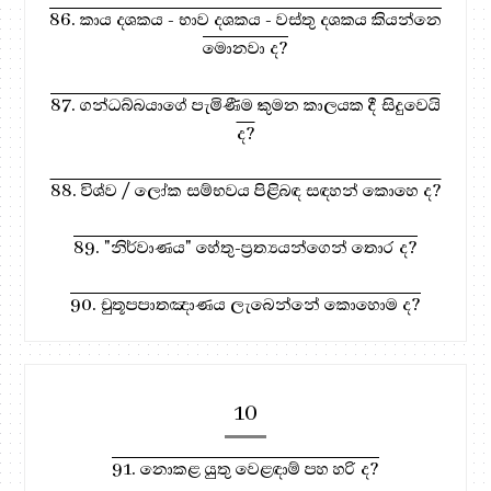
86. කාය දශකය - භාව දශකය - වස්තු දශකය කියන්නෙ
මොනවා ද?
87. ගන්ධබ්බයාගේ පැමිණීම කුමන කාලයක දී සිදුවෙයි
ද?
88. විශ්ව / ලෝක සම්භවය පිළිබඳ සඳහන් කොහෙ ද?
89. "නිර්වාණය" හේතු-ප්‍රත්‍යයන්ගෙන් තොර ද?
90. චුතූපපාතඤාණය ලැබෙන්නේ කොහොම ද?
10
91. නොකළ යුතු වෙළඳාම් පහ හරි ද?