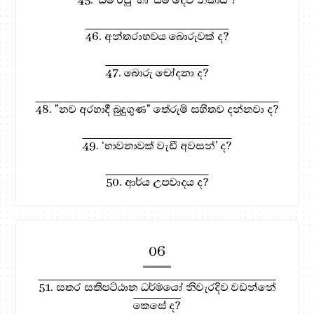
46. අන්තරාභවය බොරුවක් ද?
47. බොරු චෝදනා ද?
48. "නව අරහාදී බුදුගුණ" තේරුම් සහිතව දන්නවා ද?
49. ‘භාවනාවක් වැඩී අවසන්' ද?
50. ආර්ය උපවාදය ද?
06
51. සතර සතිපට්ඨාන ධර්මයෝ නිවැරදිව වඩන්නේ
කෙසේ ද?