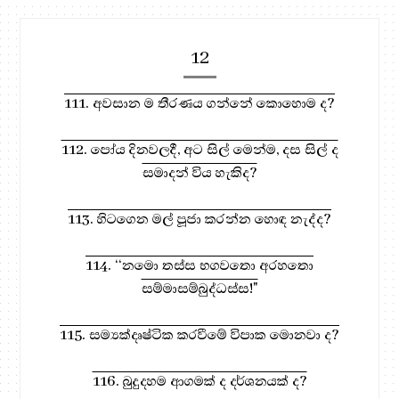
12
111. අවසාන ම තීරණය ගන්නේ කොහොම ද?
112. පෝය දිනවලදී, අට සිල් මෙන්ම, දස සිල් ද
සමාදන් විය හැකිද?
113. හිටගෙන මල් පූජා කරන්න හොඳ නැද්ද?
114. ‘‘නමො තස්ස භගවතො අරහතො
සම්මාසම්බුද්ධස්ස!"
115. සම්‍යක්දෘෂ්ටික කරවීමේ විපාක මොනවා ද?
116. බුදුදහම ආගමක් ද දර්ශනයක් ද?