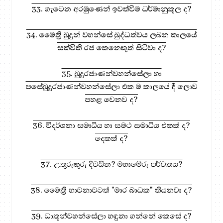
33. ගැටෙන අරමුණෙන් ඉවත්වීම ධර්මානුකූල ද?
34. මෛත්‍රී බුදුන් වහන්සේ බුද්ධත්වය ලබන කාලයේ
සක්විති රජ කෙනෙකුත් සිටිවා ද?
35. බුදුරජාණන්වහන්සේලා හා
පසේබුදුරජාණන්වහන්සේලා එක ම කාලයේ දී ලොව
පහළ වෙනව ද?
36. විදර්ශනා සමාධිය හා සමථ සමාධිය එකක් ද?
දෙකක් ද?
37. උතුරුකුරු දිවයින? මහාමේරු පර්වතය?
38. මෛත්‍රී භාවනාවටත් "මාර බාධක" තියනවා ද?
39. ධාතූන්වහන්සේලා හඳුනා ගන්නේ කෙසේ ද?