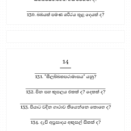
130. බඹයක් පමණ ශරීරය තුළ දෙයක් ද?
14
131. "සීලබ්බතපරාමාසය" යනු?
132. පින සහ කුසලය එකක් ද? දෙකක් ද?
133. පියාට වදින ගාථාව තියෙන්නෙ කොහෙ ද?
134. දැඩි අප්‍රසාදය අකුසල් සිතක් ද?