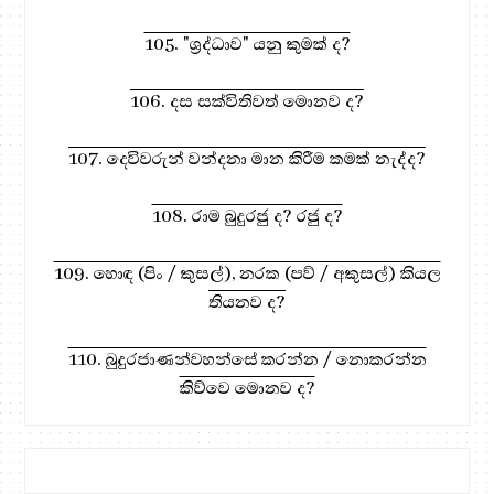
105. "ශ්‍රද්ධාව" යනු කුමක් ද?
106. දස සක්විතිවත් මොනව ද?
107. දෙවිවරුන් වන්දනා මාන කිරීම කමක් නැද්ද?
108. රාම බුදුරජු ද? රජු ද?
109. හොඳ (පිං / කුසල්), නරක (පව් / අකුසල්) කියල
තියනව ද?
110. බුදුරජාණන්වහන්සේ කරන්න / නොකරන්න
කිව්වෙ මොනව ද?