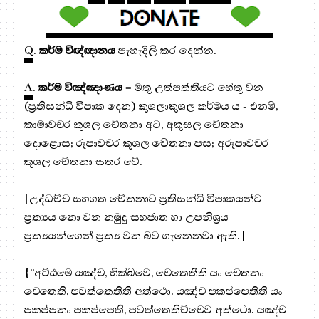
Q
.
කර්ම විඥ්ඥානය
පැහැදිලි කර දෙන්න.
A
.
කර්ම විඤ්ඤාණය
= මතු උත්පත්තියට හේතු වන
(ප්‍ර‍තිසන්ධි විපාක දෙන) කුශලාකුශල කර්මය ය - එනම්,
කාමාවචර කුශල චේතනා අට, අකුසල චේතනා
දොළොස; රූපාවචර කුශල චේතනා පස; අරූපාවචර
කුශල චේතනා සතර වේ.
[උද්ධච්ච සහගත චේතනාව ප්‍ර‍තිසන්ධි විපාකයන්ට
ප්‍ර‍ත්‍යය නො වන නමුදු සහජාත හා උපනිශ්‍රය
ප්‍රත්‍යයන්ගෙන් ප්‍රත්‍ය වන බව ගැනෙනවා ඇති.]
{“අට්ඨමෙ යඤ්ච, භික්ඛවෙ, චෙතෙතීති යං චෙතනං
චෙතෙති, පවත්තෙතීති අත්ථො. යඤ්ච පකප්පෙතීති යං
පකප්පනං පකප්පෙති, පවත්තෙතිච්චෙව අත්ථො. යඤ්ච