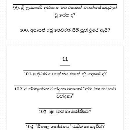
99. ශ්‍රී ලංකාවේ අවසාන මහ රහතන් වහන්සේ කවුරුන්
වූ සේක ද?
100. අජාසත් රජු තෙවරක් සිහි සුන් වූයේ ඇයි?
11
101. ශ්‍රද්ධාව හා භක්තිය එකක් ද? දෙකක් ද?
102. පින්මතුවෙන වන්දනා පොතේ "අමා මහ නිවනට
වන්දනා"
103. බුදු දහම හා ජෝතිෂ්‍ය?
104. "විකාල භෝජනය" රැකීම හා කැඩීම?