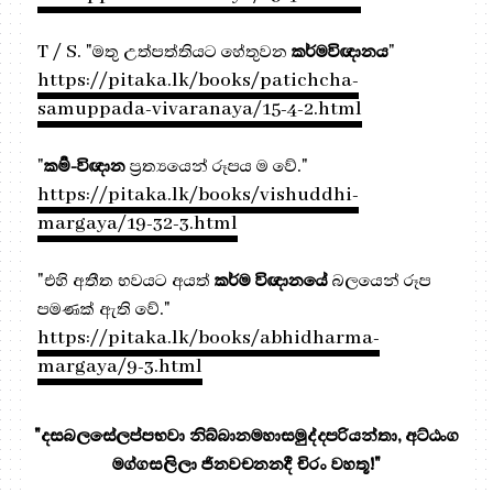
T / S. "මතු උත්පත්තියට හේතුවන
කර්මවිඥානය
"
https://pitaka.lk/books/patichcha-
samuppada-vivaranaya/15-4-2.html
"
කර්‍ම-විඥාන
ප්‍ර‍ත්‍යයෙන් රූපය ම වේ."
https://pitaka.lk/books/vishuddhi-
margaya/19-32-3.html
"එහි අතීත භවයට අයත්
කර්ම විඥානයේ
බලයෙන් රූප
පමණක් ඇති වේ."
https://pitaka.lk/books/abhidharma-
margaya/9-3.html
"දසබලසේලප්පභවා නිබ්බානමහාසමුද්දපරියන්තා, අට්ඨංග
මග්ගසලිලා ජිනවචනනදී චිරං වහතූ!"