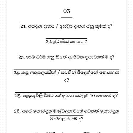
03
21. අසදෘශ දානය / අසදිස දානය යනු කුමක් ද?
22. ජුරාසික් යුගය ...?
23. නාම ධර්ම යනු සිතේ ඇතිවන ප්‍රපංචයක් ම ද?
24. කළ අකුසලයකින් / පවකින් මිදෙන්නේ කොහොම
ද?
25. පසුතැවිලි වීමට හේතු වන කරුණු 10 මොනව ද?
26. අපේ සෞරග්‍රහ මණ්ඩලය වගේ වෙනත් සෞරග්‍රහ
මණ්ඩල තිබේ ද?