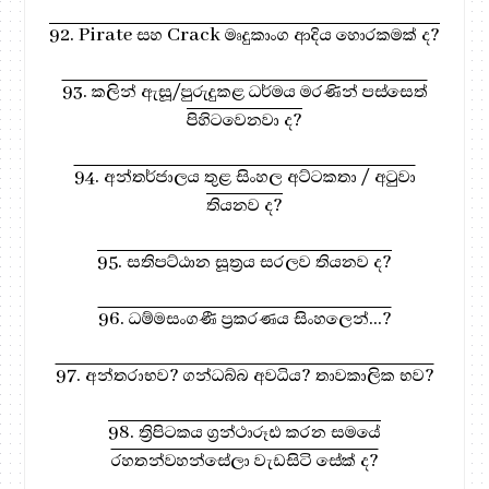
92. Pirate සහ Crack මෘදුකාංග ආදිය හොරකමක් ද?
93. කලින් ඇසූ/පුරුදුකළ ධර්මය මරණින් පස්සෙත්
පිහිටවෙනවා ද?
94. අන්තර්ජාලය තුළ සිංහල අට්ටකතා / අටුවා
තියනව ද?
95. සතිපට්ඨාන සූත්‍රය සරලව තියනව ද?
96. ධම්මසංගණී ප්‍රකරණය සිංහලෙන්...?
97. අන්තරාභව? ගන්ධබ්බ අවධිය? තාවකාලික භව?
98. ත්‍රිපිටකය ග්‍රන්ථාරූඪ කරන සමයේ
රහතන්වහන්සේලා වැඩසිටි සේක් ද?