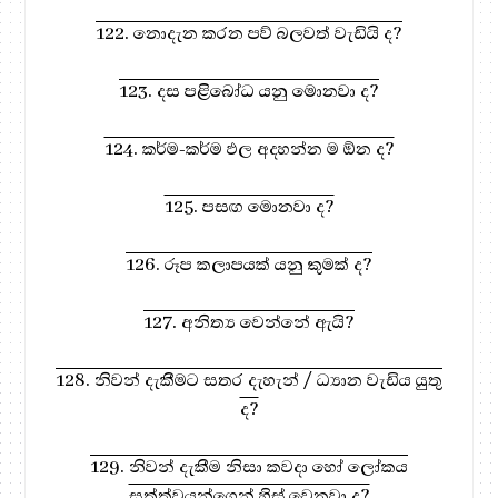
122. නොදැන කරන පව් බලවත් වැඩියි ද?
123. දස පළිබෝධ යනු මොනවා ද?
124. කර්ම-කර්ම ඵල අදහන්න ම ඕන ද?
125. පසඟ මොනවා ද?
126. රූප කලාපයක් යනු කුමක් ද?
127. අනිත්‍ය වෙන්නේ ඇයි?
128. නිවන් දැකීමට සතර දැහැන් / ධ්‍යාන වැඩිය යුතු
ද?
129. නිවන් දැකීම නිසා කවදා හෝ ලෝකය
සත්ත්වයන්ගෙන් හිස් වෙනවා ද?