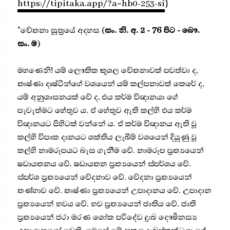
https://tipitaka.app/?a=hb0-253-si
}
"චේතනා සූත්‍රයේ අදහස (
සං. නි. අ. 2 - 76 පිට - බෞ.
සං. ම
)
මහණෙනි! යම් ලෞකික කුශල චේතනාවක් පවත්වා ද,
තෘෂ්ණා දෘෂ්ටීන්ගේ වශයෙන් යම් කල්පනාවක් කෙරේ ද,
යම් අනුශාසනයක් වේ ද, එය කර්ම විඥානයා ගේ
පැවැත්මට හේතුව ය. ඒ හේතුව ඇති කල්හි එය කර්ම
විඥානයට පිහිටක් වන්නේ ය. ඒ කර්ම විඥානය ඇති වූ
කල්හි විපාක දානයට ශක්තිය ලැබීම් වශයෙන් දියුණු වූ
කල්හි නාමරූපයට බැස ගැනීම වේ. නාමරූප ප්‍ර‍ත්‍යයෙන්
ෂඩායතනය වේ. ෂඩායතන ප්‍ර‍ත්‍යයෙන් ස්පර්ශය වේ.
ස්පර්ශ ප්‍ර‍ත්‍යයෙන් වේදනාව වේ. වේදනා ප්‍ර‍ත්‍යයෙන්
තණ්හාව වේ. තෘෂ්ණා ප්‍ර‍ත්‍යයෙන් උපාදානය වේ. උපාදාන
ප්‍ර‍ත්‍යයෙන් භවය වේ. භව ප්‍ර‍ත්‍යයෙන් ජාතිය වේ. ජාති
ප්‍ර‍ත්‍යයෙන් ජරා මරණ ශෝක පරිදේව දුඃඛ දෞර්‍මනස්‍ය