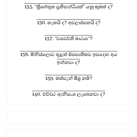
135. “ත්‍රිහේතුක ප්‍රතිසන්ධියක්" යනු කුමක් ද?
136. කැතයි ද? අවලස්සනයි ද?
137. “වසවර්ති මාරයා”?
138. මිනිස්ලොව තුළත් ඕපපාතිකව ඉපදෙන අය
ඉන්නවා ද?
139. මත්පැන් මිශ්‍ර නම්?
140. එච්චර ආනිසංශ ලැබෙනවා ද?