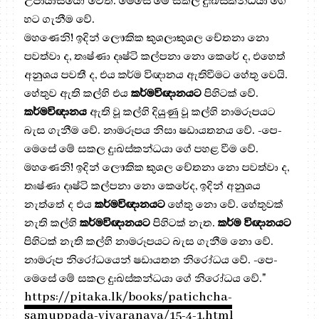
උපායාසයෝ වෙති. මෙසේ මේ සකල දුඃඛස්කන්ධයා ගේ
හට ගැනීම වේ.
මහණෙනි! ඉදින් ලෞකික කුශලාකුශල චේතනා නො
පවත්වා ද, තෘෂ්ණා දෘෂ්ටි කල්පනා නො කෙරේ ද, එහෙත්
අනුශය පවතී ද, එය කර්ම විඥානය ඇතිවීමට හේතු වෙයි.
හේතුව ඇති කල්හි එය
කර්මවිඥානයට
පිහිටක් වේ.
කර්මවිඥානය
ඇති වූ කල්හි දියුණු වූ කල්හි නාමරූපයට
බැස ගැනීම වේ. නාමරූපය නිසා ෂඩායතනය වේ. -පෙ-
මෙසේ මේ සකල දුඃඛස්කන්ධයා ගේ පහළ වීම වේ.
මහණෙනි! ඉදින් ලෞකික කුශල චේතනා නො පවත්වා ද,
තෘෂ්ණා දෘෂ්ටි කල්පනා නො කෙරේද, ඉදින් අනුශය
නැත්තේ ද එය
කර්මවිඥානයට
හේතු නො වේ. හේතුවක්
නැති කල්හි
කර්මවිඥානයට
පිහිටක් නැත.
කර්ම විඥානයට
පිහිටක් නැති කල්හි නාමරූපයට බැස ගැනීම නො වේ.
නාමරූප නිරෝධයෙන් ෂඩායතන නිරෝධය වේ. -පෙ-
මෙසේ මේ සකල දුඃඛස්කන්ධයා ගේ නිරෝධය වේ."
https://pitaka.lk/books/patichcha-
samuppada-vivaranaya/15-4-1.html