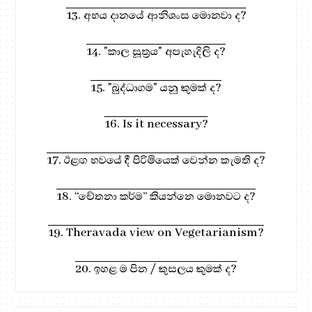
13. අභය දානයේ ආනිශංස මොනවා ද?
14. "කාල සූත්‍රය" අපැහැදිලි ද?
15. "බුද්ධාගම" යනු කුමක් ද?
16. Is it necessary?
17. ඊළඟ භවයේ දී පිරිමියෙක් වෙන්න කැමති ද?
18. “චේතනා කර්ම” කියන්නෙ මොනවට ද?
19. Theravada view on Vegetarianism?
20. ඉහළ ම පින / කුසලය කුමක් ද?