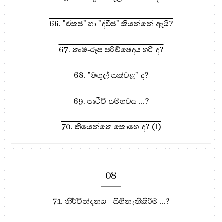
66. "ඒකජ" හා "ද්වීජ" කියන්නේ ඇයි?
67. නාම-රූප පරිච්ඡේදය හරි ද?
68. "මඟුල් සක්වළ" ද?
69. පෘථිවි සම්භවය ...?
70. තියෙන්නෙ කොහෙ ද? (I)
08
71. නිර්වින්දනය - සිහිනැතිකිරීම ...?