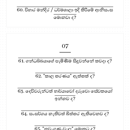
60. විහාර මන්දිර / ධර්මශාලා ඉදි කිරීමේ ආනිසංස
මොනවා ද?
07
61. ගන්ධබ්බයාගේ පැමිණීම සිදුවන්නේ කවදා ද?
62. "කාල තරණය" ඇත්තක් ද?
63. දෙවිවරුන්ටත් භාර්යාවෝ දරුවො සේවකයෝ
ඉන්නව ද?
64. සංසර්ගය නැතිවත් බිත්තර ඇතිවෙනව ද?
65. "නව-ගුණ-වැල" මොකට ද?