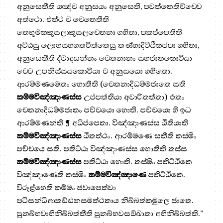
අනුසෙතීති යඤ්ච අනුසයං අනුසෙති, පවත්තෙතිච්චෙව
අත්ථො. එත්ථ ච චෙතෙතීති
තෙභූමකකුසලාකුසලචෙතනා ගහිතා, පකප්පෙතීති
අට්ඨසු ලොභසහගතචිත්තෙසු තණ්හාදිට්ඨිකප්පා ගහිතා,
අනුසෙතීති ද්වාදසන්නං චෙතනානං සහජාතකොටියා
චෙව උපනිස්සයකොටියා ච අනුසයො ගහිතො.
ආරම්මණමෙතං හොතීති (චෙතනාදිධම්මජාතෙ සති
කම්මවිඤ්ඤාණස්ස
උප්පත්තියා අවාරිතත්තා) එතං
චෙතනාදිධම්මජාතං පච්චයො හොති. පච්චයො හි ඉධ
ආරම්මණන්ති ¶ අධිප්පෙතා. විඤ්ඤාණස්ස ඨිතියාති
කම්මවිඤ්ඤාණස්ස
ඨිතත්ථං. ආරම්මණෙ සතීති තස්මිං
පච්චයෙ සති. පතිට්ඨා විඤ්ඤාණස්ස හොතීති තස්ස
කම්මවිඤ්ඤාණස්ස
පතිට්ඨා හොති. තස්මිං පතිට්ඨිතෙ
විඤ්ඤාණෙති තස්මිං
කම්මවිඤ්ඤාණෙ
පතිට්ඨිතෙ.
විරූළ්හෙති කම්මං ජවාපෙත්වා
පටිසන්ධිආකඩ්ඪනසමත්ථතාය නිබ්බත්තමූලෙ ජාතෙ.
පුනබ්භවාභිනිබ්බත්තීති පුනබ්භවසඞ්ඛාතා අභිනිබ්බත්ති.”