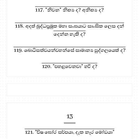
117. "නිවන" නිත්‍ය ද? අනිත්‍ය ද?
118. අදත් බුද්ධප්‍රමුක මහා සංඝයාට සාංඝික ලෙස දන්
දෙන්න හැකි ද?
119. බොධිසත්වයන්වහන්සේ සාමාන්‍ය පුද්ගලයෙක් ද?
120. "පහළවෙනවා" හරි ද?
13
121. "විෂ ඝෝර සර්පයා, දැක නෑර මෝඩයා"