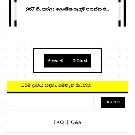
967. පිං කරලා, ලෞකික පැතුම් පතන්න එ...
Previ
Next
ධර්ම දානය සඳහා, මෙතැන ඔබන්න!
FAQ ||| Q&A