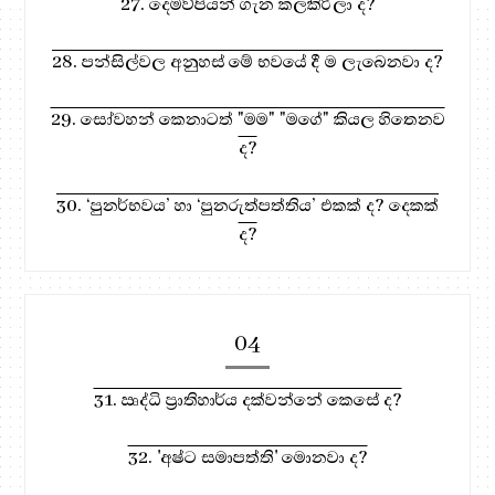
27. දෙමව්පියන් ගැන කලකිරිලා ද?
28. පන්සිල්වල අනුහස් මේ භවයේ දී ම ලැබෙනවා ද?
29. සෝවහන් කෙනාටත් "මම" "මගේ" කියල හිතෙනව
ද?
30. ‘පුනර්භවය’ හා ‘පුනරුත්පත්තිය’ එකක් ද? දෙකක්
ද?
04
31. ඍද්ධි ප්‍රාතිහාර්ය දක්වන්නේ කෙසේ ද?
32. 'අෂ්ට සමාපත්ති' මොනවා ද?