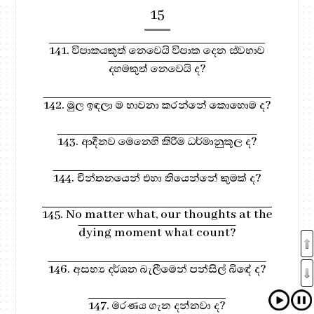
15
141. විපාකයකුත් නෙවෙයි විපාක දෙන ස්වභාව
දහමකුත් නෙවෙයි ද?
142. මුල ඉඳලා ම භාවනා කරන්නේ කොහොම ද?
143. ආදීනව මෙනෙහි කිරීම ධර්මානුකූල ද?
144. චින්තනයෙන් එහා තියෙන්නේ කුමක් ද?
145. No matter what, our thoughts at the
dying moment what count?
146. අසභ්‍ය දර්ශන බැලීමෙන් පන්සිල් බිඳේ ද?
147. මරණය ගැන දන්නවා ද?