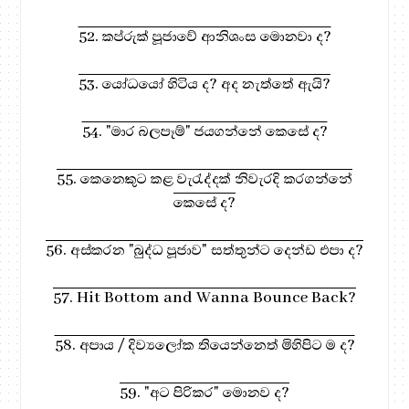
52. කප්රුක් පූජාවේ ආනිශංස මොනවා ද?
53. යෝධයෝ හිටිය ද? අද නැත්තේ ඇයි?
54. "මාර බලපෑම්" ජයගන්නේ කෙසේ ද?
55. කෙනෙකුට කළ වැරැද්දක් නිවැරදි කරගන්නේ
කෙසේ ද?
56. අස්කරන "බුද්ධ පූජාව" සත්තුන්ට දෙන්ඩ එපා ද?
57. Hit Bottom and Wanna Bounce Back?
58. අපාය / දිව්‍යලෝක තියෙන්නෙත් මිහිපිට ම ද?
59. "අට පිරිකර" මොනව ද?