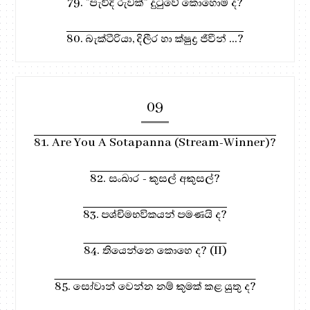
79. "පැවිදි රුවක්" දුටුවේ කොහොම ද?
80. බැක්ටීරියා, දිලීර හා ක්ෂුද්‍ර ජිවීන් ...?
09
81. Are You A Sotapanna (Stream-Winner)?
82. සංඛාර - කුසල් අකුසල්?
83. පශ්චිමභවිකයන් පමණයි ද?
84. තියෙන්නෙ කොහෙ ද? (II)
85. සෝවාන් වෙන්න නම් කුමක් කළ යුතු ද?