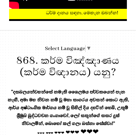
ධර්ම දානය සඳහා, මෙතැන ඔබන
Select Language
▼
868. කර්ම විඤ්ඤාණය
(කර්ම විඥානය) යනු?
“දසබලයන්වහන්සේ නමැති ශෛලමය පර්වතයෙන් පැන
නැඟී, අමා මහ නිවන නම් වූ මහා සාගරය අවසන් කොට ඇති,
ආර්ය අෂ්ටාංගික මාර්ගය නම් වූ සිහිල් දිය දහරින් හෙබි, උතුම්
ශ්‍රීමුඛ බුද්ධවචන ගංගාවෝ, ලෝ සතුන්ගේ සසර දුක්
නිවාලමින්, බොහෝ කල් ගලා බස්නා සේක්වා!”
❤❤❤
❤❤❤
❤❤❤
❤❤❤
❤❤❤