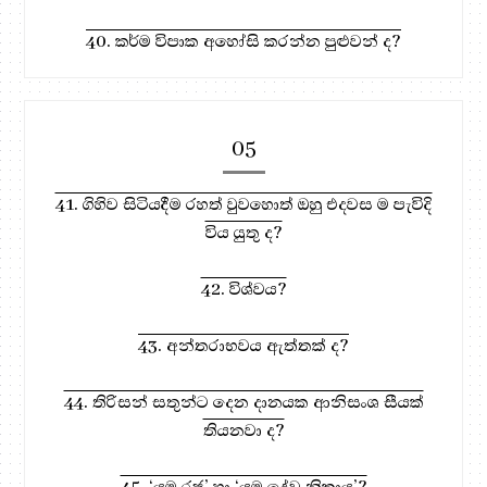
40. කර්ම විපාක අහෝසි කරන්න පුළුවන් ද?
05
41. ගිහිව සිටියදීම රහත් වුවහොත් ඔහු එදවස ම පැවිදි
විය යුතු ද?
42. විශ්වය?
43. අන්තරාභවය ඇත්තක් ද?
44. තිරිසන් සතුන්ට දෙන දානයක ආනිසංශ සීයක්
තියනවා ද?
45. ‘යම රජු’ හා ‘යම දේව නිකාය’?