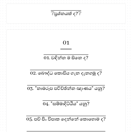
❔ප්‍රශ්නයක් ද?❔
01
01. වඳින්න ම ඕනෙ ද?
02. බෞද්ධ කොඩිය ගැන දැනගමු ද?
03. "නාමරූප පරිච්ඡින්න ඤාණය" යනු?
04. "සම්මාදිට්ඨිය" යනු?
05. පව් පිං විපාක දෙන්නේ කොහොම ද?