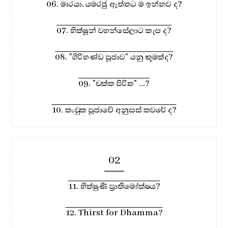
06. මාරයා, යමරජු ඇත්තට ම ඉන්නව ද?
07. භික්ෂූන් වහන්සේලාට කැප ද?
08. "ගිරිභණ්ඩ පූජාව" යනු කුමක්ද?
09. "චක්ක පිරිත" ...?
10. කංචුක පූජාවේ අනුසස් කවරේ ද?
02
11. භික්ෂුණී ප්‍රාතිමෝක්ෂය?
12. Thirst for Dhamma?