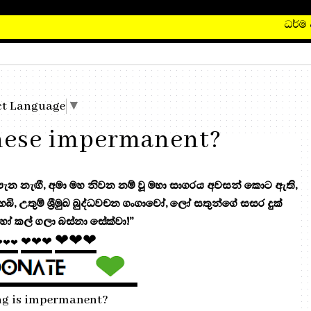
ධර්ම දාන
ct Language
▼
these impermanent?
 නැඟී, අමා මහ නිවන නම් වූ මහා සාගරය අවසන් කොට ඇති,
 හෙබි, උතුම් ශ්‍රීමුඛ බුද්ධවචන ගංගාවෝ, ලෝ සතුන්ගේ සසර දුක්
ෝ කල් ගලා බස්නා සේක්වා!”
❤❤❤
❤❤❤
❤❤❤
ng is impermanent?