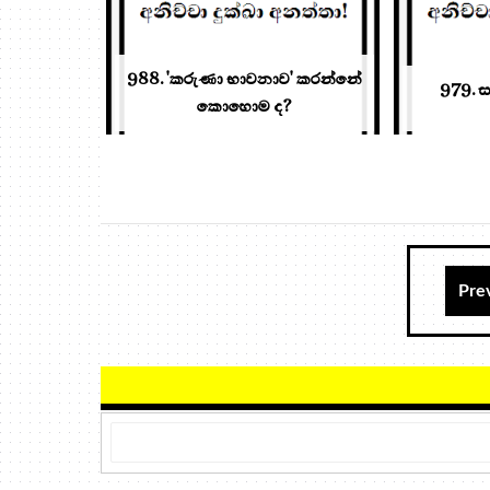
988. 'කරුණා භාවනාව' කරන්නේ
979. ස
කොහොම ද?
Pre