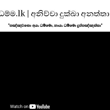
ධම්ම.lk | අනිච්චා දුක්ඛා අනත්තා
"පඤ්ඤවතො අයං ධම්මො, නායං ධම්මො දුප්පඤ්ඤස්සා"