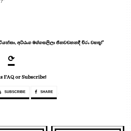
?"
යන්තා, අට්ඨංග මග්ගසලිලා ජිනවචනනදී චිරං වහතූ!"
⟳
s FAQ or Subscribe!
SUBSCRIBE
SHARE