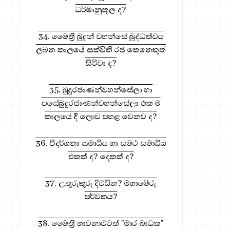
ධර්මානුකූල ද?
34. මෛත්‍රී බුදුන් වහන්සේ බුද්ධත්වය
ලබන කාලයේ සක්විති රජ කෙනෙකුත්
සිටිවා ද?
35. බුදුරජාණන්වහන්සේලා හා
පසේබුදුරජාණන්වහන්සේලා එක ම
කාලයේ දී ලොව පහළ වෙනව ද?
36. විදර්ශනා සමාධිය හා සමථ සමාධිය
එකක් ද? දෙකක් ද?
37. උතුරුකුරු දිවයින? මහාමේරු
පර්වතය?
38. මෛත්‍රී භාවනාවටත් "මාර බාධක"