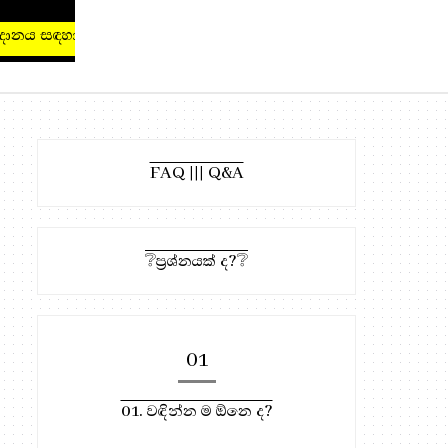
ය සඳහා, මෙතැන ඔබන්න!
FAQ ||| Q&A
❔ප්‍රශ්නයක් ද?❔
01
01. වඳින්න ම ඕනෙ ද?