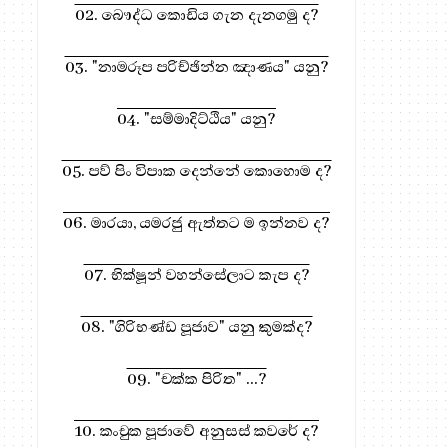
02. බෞද්ධ කොඩිය ගැන දැනගමු ද?
03. "නාමරූප පරිච්ඡින්න ඤාණය" යනු?
04. "සම්මාදිට්ඨිය" යනු?
05. පව් පිං විපාක දෙන්නේ කොහොම ද?
06. මාරයා, යමරජු ඇත්තට ම ඉන්නව ද?
07. භික්ෂූන් වහන්සේලාට කැප ද?
08. "ගිරිභණ්ඩ පූජාව" යනු කුමක්ද?
09. "චක්ක පිරිත" ...?
10. කංචුක පූජාවේ අනුසස් කවරේ ද?