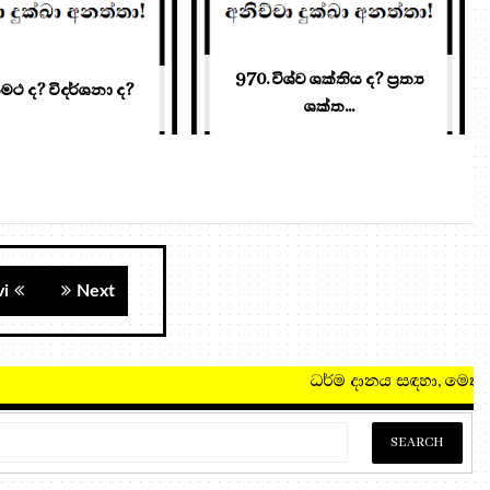
970. විශ්ව ශක්තිය ද? ප්‍ර‍ත්‍ය
මථ ද? විදර්ශනා ද?
ශක්ත...
vi
Next