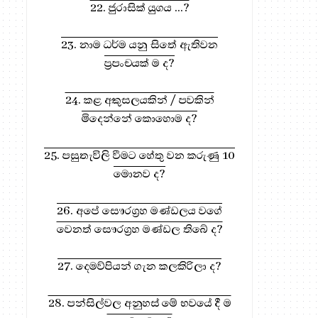
22. ජුරාසික් යුගය ...?
23. නාම ධර්ම යනු සිතේ ඇතිවන
ප්‍රපංචයක් ම ද?
24. කළ අකුසලයකින් / පවකින්
මිදෙන්නේ කොහොම ද?
25. පසුතැවිලි වීමට හේතු වන කරුණු 10
මොනව ද?
26. අපේ සෞරග්‍රහ මණ්ඩලය වගේ
වෙනත් සෞරග්‍රහ මණ්ඩල තිබේ ද?
27. දෙමව්පියන් ගැන කලකිරිලා ද?
28. පන්සිල්වල අනුහස් මේ භවයේ දී ම