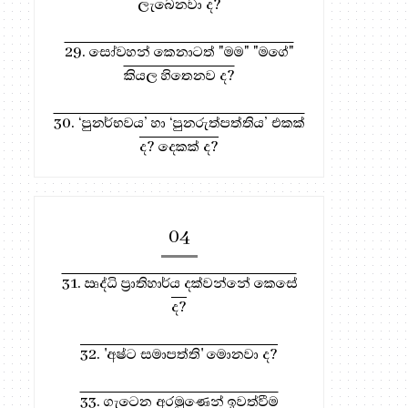
ලැබෙනවා ද?
29. සෝවහන් කෙනාටත් "මම" "මගේ"
කියල හිතෙනව ද?
30. ‘පුනර්භවය’ හා ‘පුනරුත්පත්තිය’ එකක්
ද? දෙකක් ද?
04
31. ඍද්ධි ප්‍රාතිහාර්ය දක්වන්නේ කෙසේ
ද?
32. 'අෂ්ට සමාපත්ති' මොනවා ද?
33. ගැටෙන අරමුණෙන් ඉවත්වීම