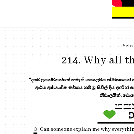
Sele
214. Why all 
“දසබලයන්වහන්සේ නමැති ශෛලමය පර්වතයෙන් පැන
ආර්ය අෂ්ටාංගික මාර්ගය නම් වූ සිහිල් දිය දහරින්
නිවාලමින්, බොහ
❤❤❤
❤❤❤
Q
. Can someone explain me why everythi