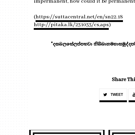
impermanent, how could it be permanent
(
https://suttacentral.net/en/sn22.18
http://pitaka.lk/231033/cs,aps
)
"දසබලසේලප්පභවා නිබ්බානමහාසමුද්දපරි
Share Thi
TWEET