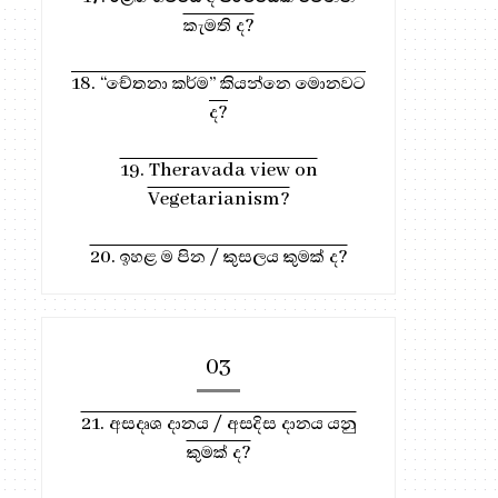
කැමති ද?
961. බුදුරජාණන්වහන්සේ
952. සත්ත්ව ලෝකය, සංස
18. “චේතනා කර්ම” කියන්නෙ මොනවට
ඉපදුනේ ලංකාවේ...
ලෝකය, අවක...
ද?
19. Theravada view on
Vegetarianism?
20. ඉහළ ම පින / කුසලය කුමක් ද?
03
ධර්ම දානය සඳහා, මෙතැන ඔබන්න!
21. අසදෘශ දානය / අසදිස දානය යනු
කුමක් ද?