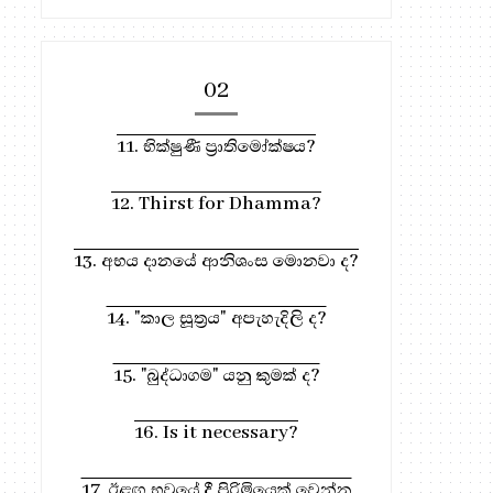
02
11. භික්ෂුණී ප්‍රාතිමෝක්ෂය?
12. Thirst for Dhamma?
13. අභය දානයේ ආනිශංස මොනවා ද?
14. "කාල සූත්‍රය" අපැහැදිලි ද?
15. "බුද්ධාගම" යනු කුමක් ද?
16. Is it necessary?
17. ඊළඟ භවයේ දී පිරිමියෙක් වෙන්න