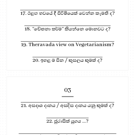
17. ඊළඟ භවයේ දී පිරිමියෙක් වෙන්න කැමති ද?
18. “චේතනා කර්ම” කියන්නෙ මොනවට ද?
19. Theravada view on Vegetarianism?
20. ඉහළ ම පින / කුසලය කුමක් ද?
03
21. අසදෘශ දානය / අසදිස දානය යනු කුමක් ද?
22. ජුරාසික් යුගය ...?