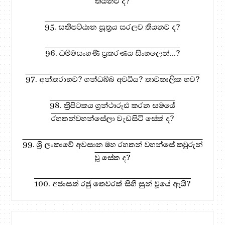
තියනව ද?
95. සතිපට්ඨාන සූත්‍රය සරලව තියනව ද?
96. ධම්මසංගණී ප්‍රකරණය සිංහලෙන්...?
97. අන්තරාභව? ගන්ධබ්බ අවධිය? තාවකාලික භව?
98. ත්‍රිපිටකය ග්‍රන්ථාරූඪ කරන සමයේ
රහතන්වහන්සේලා වැඩසිටි සේක් ද?
99. ශ්‍රී ලංකාවේ අවසාන මහ රහතන් වහන්සේ කවුරුන්
වූ සේක ද?
100. අජාසත් රජු තෙවරක් සිහි සුන් වූයේ ඇයි?