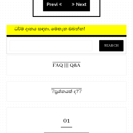
Previ
Next
ධර්ම දානය සඳහා, මෙතැන ඔබන්න!
FAQ ||| Q&A
❔ප්‍රශ්නයක් ද?❔
01