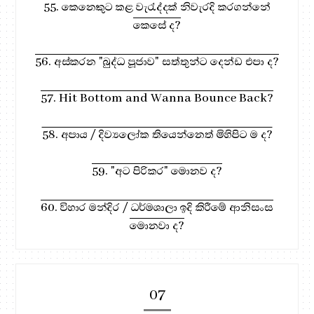
55. කෙනෙකුට කළ වැරැද්දක් නිවැරදි කරගන්නේ
කෙසේ ද?
56. අස්කරන "බුද්ධ පූජාව" සත්තුන්ට දෙන්ඩ එපා ද?
57. Hit Bottom and Wanna Bounce Back?
58. අපාය / දිව්‍යලෝක තියෙන්නෙත් මිහිපිට ම ද?
59. "අට පිරිකර" මොනව ද?
60. විහාර මන්දිර / ධර්මශාලා ඉදි කිරීමේ ආනිසංස
මොනවා ද?
07