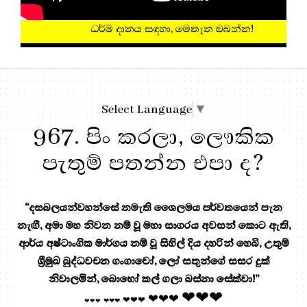
ධර්ම දානය සඳහා, මෙතැන ඔබන්න!
Select Language
▼
967. පිං කරලා, ලෞකික
පැතුම් පතන්න එපා ද?
“දසබලයන්වහන්සේ නමැති ශෛලමය පර්වතයෙන් පැන
නැඟී, අමා මහ නිවන නම් වූ මහා සාගරය අවසන් කොට ඇති,
ආර්ය අෂ්ටාංගික මාර්ගය නම් වූ සිහිල් දිය දහරින් හෙබි, උතුම්
ශ්‍රීමුඛ බුද්ධවචන ගංගාවෝ, ලෝ සතුන්ගේ සසර දුක්
නිවාලමින්, බොහෝ කල් ගලා බස්නා සේක්වා!”
❤❤❤
❤❤❤
❤❤❤
❤❤❤
❤❤❤