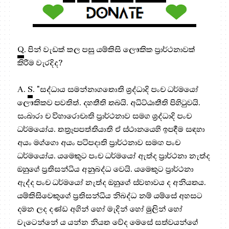
Q
. පින් වැඩක් කල පසු යම්කිසි ලෞකික ප්‍රාර්ථනාවක්
කිරීම වැරදිද?
A.
S
. "සද්ධාය සමන්නාගතොති ශ්‍රද්ධාදි පංච ධර්මයෝ
ලෞකිකව පවතිත්. දහතීති තබයි. අධිට්ඨාතීති පිහිටුවයි.
සංඛාරා ච විහාරොචාති ප්‍රාර්ථනාව සමග ශ්‍රද්ධාදි පංච
ධර්මයෝය. තත්‍රෑපපත්තියාති ඒ ස්ථානයෙහි ඉපදීම සඳහා
අයං මග්ගො අයං පටිපදාති ප්‍රාර්ථනාව සමඟ පංච
ධර්මයෝය. යමෙකුට පංච ධර්මයෝ ඇත්ද ප්‍රාර්ථනා නැත්ද
ඔහුගේ ප්‍රතිසන්ධිය අනුබද්ධ වෙයි. යමෙකුට ප්‍රාර්ථනා
ඇද්ද පංච ධර්මයෝ නැත්ද ඔහුගේ ස්වභාවය ද අනියතය.
යම්කිසිවෙකුගේ ප්‍රතිසන්ධිය නිබද්ධ නම් යම්සේ අහසට
දමන ලද දණ්ඩ අගින් හෝ මැදින් හෝ මුලින් හෝ
වැටෙන්නේ ය යන්න නියත වේද මෙසේ සත්වයන්ගේ