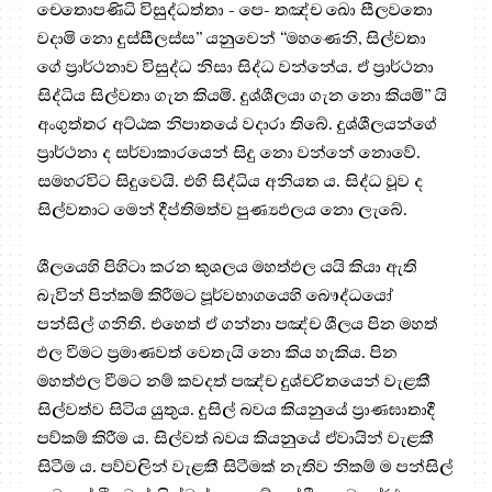
චෙතොපණිධි විසුද්ධත්තා - පෙ- තඤ්ච ඛො සීලවතො
වදාමි නො දුස්සීලස්ස” යනුවෙන් “මහණෙනි, සිල්වතා
ගේ ප්‍රාර්ථනාව විසුද්ධ නිසා සිද්ධ වන්නේය. ඒ ප්‍රාර්ථනා
සිද්ධිය සිල්වතා ගැන කියමි. දුශ්ශීලයා ගැන නො කියමි” යි
අංගුත්තර අට්ඨක නිපාතයේ වදාරා තිබේ. දුශ්ශීලයන්ගේ
ප්‍රාර්ථනා ද සර්වාකාරයෙන් සිදු නො වන්නේ නොවේ.
සමහරවිට සිදුවෙයි. එහි සිද්ධිය අනියත ය. සිද්ධ වූව ද
සිල්වතාට මෙන් දීප්තිමත්ව පුණ්‍යඵලය නො ලැබේ.
ශීලයෙහි පිහිටා කරන කුශලය මහත්ඵල යයි කියා ඇති
බැවින් පින්කම් කිරීමට පූර්වභාගයෙහි බෞද්ධයෝ
පන්සිල් ගනිති. එහෙත් ඒ ගන්නා පඤ්ච ශීලය පින මහත්
ඵල වීමට ප්‍රමාණවත් වෙතැයි නො කිය හැකිය. පින
මහත්ඵල වීමට නම් කවදත් පඤ්ච දුශ්චරිතයෙන් වැළකී
සිල්වත්ව සිටිය යුතුය. දුසිල් බවය කියනුයේ ප්‍රාණඝාතාදී
පව්කම් කිරීම ය. සිල්වත් බවය කියනුයේ ඒවායින් වැළකී
සිටීම ය. පව්වලින් වැළකී සිටීමක් නැතිව නිකම් ම පන්සිල්