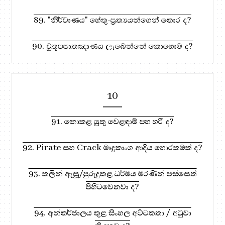
89. "නිර්වාණය" හේතු-ප්‍රත්‍යයන්ගෙන් තොර ද?
90. චුතූපපාතඤාණය ලැබෙන්නේ කොහොම ද?
10
91. නොකළ යුතු වෙළඳාම් පහ හරි ද?
92. Pirate සහ Crack මෘදුකාංග ආදිය හොරකමක් ද?
93. කලින් ඇසූ/පුරුදුකළ ධර්මය මරණින් පස්සෙත්
පිහිටවෙනවා ද?
94. අන්තර්ජාලය තුළ සිංහල අට්ටකතා / අටුවා