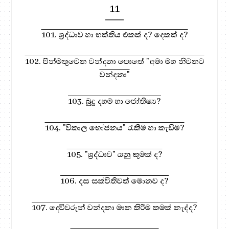
11
101. ශ්‍රද්ධාව හා භක්තිය එකක් ද? දෙකක් ද?
102. පින්මතුවෙන වන්දනා පොතේ "අමා මහ නිවනට
වන්දනා"
103. බුදු දහම හා ජෝතිෂ්‍ය?
104. "විකාල භෝජනය" රැකීම හා කැඩීම?
105. "ශ්‍රද්ධාව" යනු කුමක් ද?
106. දස සක්විතිවත් මොනව ද?
107. දෙවිවරුන් වන්දනා මාන කිරීම කමක් නැද්ද?