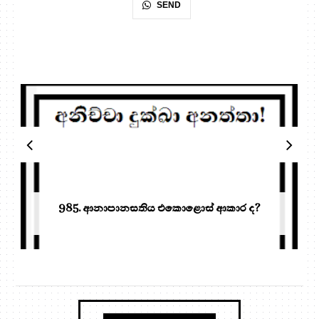
SEND
985. ආනාපානසතිය එකොළොස් ආකාර ද?