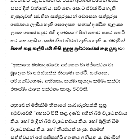
කරන්නට සිදු වන්නේ ය. එයින් අපාගත වීමෙන් ඔහුට
සසර දික් වන්නේ ය. පව් නො කොට ජීවත් විය හැකි
තුණුරුවන් පවතින සත්පුරුෂයන් වෙසෙන සත්පුරුෂ
සේවනය ලැබිය හැකි පෙදෙසක, සම්‍යග්දෘෂ්ටික කුලයක
උපන හොත් ඔහුට එහි ද බොහෝ පින් කොට සසර කෙටි
කර ගත හැකි ය. ඉක්මනින් නිවන් දැකිය හැකි ය. එබැවින්
පිනක් කළ කල්හි යම් කිසි සුදුසු ප්‍රාර්ථනාවක් කළ යුතු
බව -
“ආකාසෙ ඛිත්තදණ්ඩො අග්ගෙන වා මජ්ඣෙන වා
මූලෙන වා පතිස්සතීති නියමො නත්ථි. සත්තානං
පටිසන්ධිගහණං අනියතං, තස්මා කුසලං කම්මං කත්වා
එකස්මිං ඨානෙ පත්ථනං කාතුං වට්ටති.”
යනුවෙන් මජ්ඣිම නිකායේ සංඛාරුප්පත්ති සූත්‍ර‍
අටුවාවෙහි “අහසට විසි කළ දණ්ඩ අගින් බිම වැටෙනවාය
කියා හෝ මැදින් බිම වැටෙනවාය කියා හෝ මුලින් බිම
වැටෙනවාය කියා හෝ නියමයක් නැත. එමෙන්
සත්ත්වයන් ගේ ප්‍ර‍තිසන්ධි ග්‍ර‍හණය අනියත ය. එබැවින්