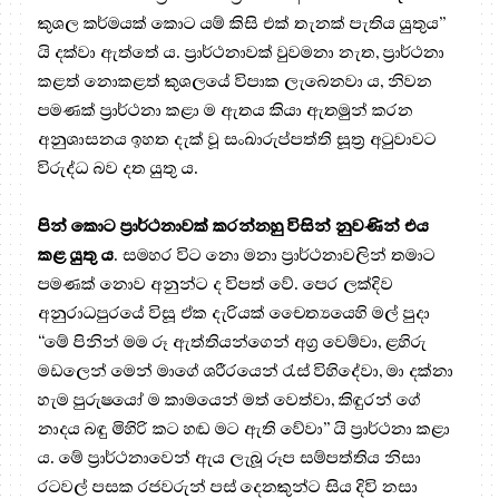
කුශල කර්මයක් කොට යම් කිසි එක් තැනක් පැතිය යුතුය”
යි දක්වා ඇත්තේ ය. ප්‍රාර්ථනාවක් වුවමනා නැත, ප්‍රාර්ථනා
කළත් නොකළත් කුශලයේ විපාක ලැබෙනවා ය, නිවන
පමණක් ප්‍රාර්ථනා කළා ම ඇතය කියා ඇතමුන් කරන
අනුශාසනය ඉහත දැක් වූ සංඛාරුප්පත්ති සූත්‍ර‍ අටුවාවට
විරුද්ධ බව දත යුතු ය.
පින් කොට ප්‍රාර්ථනාවක් කරන්නහු විසින් නුවණින් එය
කළ යුතු ය
. සමහර විට නො මනා ප්‍රාර්ථනාවලින් තමාට
පමණක් නොව අනුන්ට ද විපත් වේ. පෙර ලක්දිව
අනුරාධපුරයේ විසූ ඒක දැරියක් චෛත්‍යයෙහි මල් පුදා
“මේ පිනින් මම රූ ඇත්තියන්ගෙන් අග්‍ර‍ වෙම්වා, ළහිරු
මඩලෙන් මෙන් මාගේ ශරීරයෙන් රැස් විහිදේවා, මා දක්නා
හැම පුරුෂයෝ ම කාමයෙන් මත් වෙත්වා, කිඳුරන් ගේ
නාදය බඳු මිහිරි කට හඬ මට ඇති වේවා” යි ප්‍රාර්ථනා කළා
ය. මේ ප්‍රාර්ථනාවෙන් ඇය ලැබූ රූප සම්පත්තිය නිසා
රටවල් පසක රජවරුන් පස් දෙනකුන්ට සිය දිවි නසා