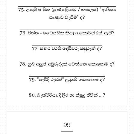
75. උතුම් ම පින (පුණ්‍යක්‍රියාව / කුසලය) "අනිත්‍ය
සංඥාව වැඩීම" ද?
76. චිත්ත - චෛතසික කියලා කොටස් 2ක් ඇයි?
77. සතර වරම් දෙවිවරු කවුරුන් ද?
78. සුබ අලුත් අවුරුද්දක් වෙන්නෙ කොහොම ද?
79. "පැවිදි රුවක්" දුටුවේ කොහොම ද?
80. බැක්ටීරියා, දිලීර හා ක්ෂුද්‍ර ජිවීන් ...?
09