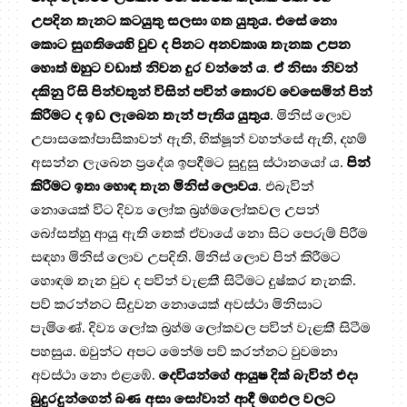
උපදින තැනට කටයුතු සලසා ගත යුතුය. එසේ නො
කොට සුගතියෙහි වුව ද පිනට අනවකාශ තැනක උපන
හොත් ඔහුට වඩාත් නිවන දුර වන්නේ ය
.
ඒ නිසා නිවන්
දකිනු රිසි පින්වතුන් විසින් පවින් තොරව වෙසෙමින් පින්
කිරීමට ද ඉඩ ලැබෙන තැන් පැතිය යුතුය
. මිනිස් ලොව
උපාසකෝපාසිකාවන් ඇති, භික්ෂූන් වහන්සේ ඇති, දහම්
අසන්න ලැබෙන ප්‍රදේශ ඉපදීමට සුදුසු ස්ථානයෝ ය.
පින්
කිරීමට ඉතා හොඳ තැන මිනිස් ලොවය
. එබැවින්
නොයෙක් විට දිව්‍ය ලෝක බ්‍රහ්මලෝකවල උපන්
බෝසත්හු ආයු ඇති තෙක් ඒවායේ නො සිට පෙරුම් පිරීම
සඳහා මිනිස් ලොව උපදිති. මිනිස් ලොව පින් කිරීමට
හොඳම තැන වුව ද පවින් වැළකී සිටීමට දුෂ්කර තැනකි.
පව් කරන්නට සිදුවන නොයෙක් අවස්ථා මිනිසාට
පැමිණේ. දිව්‍ය ලෝක බ්‍රහ්ම ලෝකවල පවින් වැළකී සිටීම
පහසුය. ඔවුන්ට අපට මෙන්ම පව් කරන්නට වුවමනා
අවස්ථා නො එළඹේ.
දෙවියන්ගේ ආයුෂ දික් බැවින් එදා
බුදුරදුන්ගෙන් බණ අසා සෝවාන් ආදී මගඵල වලට