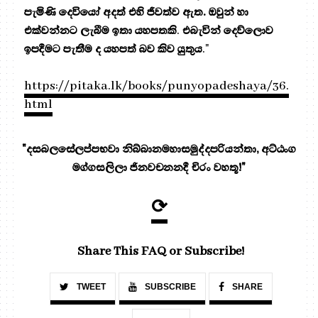
පැමිණි දෙවියෝ අදත් එහි ජීවත්ව ඇත. ඔවුන් හා
එක්වන්නට ලැබීම ඉතා යහපතකි
.
එබැවින් දෙව්ලොව
ඉපදීමට පැතීම ද යහපත් බව කිව යුතුය
."
https://pitaka.lk/books/punyopadeshaya/36.
html
"දසබලසේලප්පභවා නිබ්බානමහාසමුද්දපරියන්තා, අට්ඨංග
මග්ගසලිලා ජිනවචනනදී චිරං වහතූ!"
⟳
Share This FAQ or Subscribe!
TWEET
SUBSCRIBE
SHARE