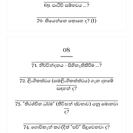
69. පෘථිවි සම්භවය ...?
70. තියෙන්නෙ කොහෙ ද? (I)
08
71. නිර්වින්දනය - සිහිනැතිකිරීම ...?
72. ලිංගිකත්වය (සමලිංගිකත්ත්වය) ගැන දහමේ
සඳහන් ද?
73. "තිරශ්චීන ධර්ම" (තිරිසන් ස්වභාව) යනු මොනවා
ද?
74. ගොවිතැන් කරද්දිත් "පව්" සිදුවෙනවා ද?