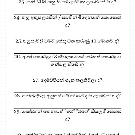
23. නාම ධර්ම යනු සිතේ ඇතිවන ප්‍රපංචයක් ම ද?
24. කළ අකුසලයකින් / පවකින් මිදෙන්නේ කොහොම
ද?
25. පසුතැවිලි වීමට හේතු වන කරුණු 10 මොනව ද?
26. අපේ සෞරග්‍රහ මණ්ඩලය වගේ වෙනත් සෞරග්‍රහ
මණ්ඩල තිබේ ද?
27. දෙමව්පියන් ගැන කලකිරිලා ද?
28. පන්සිල්වල අනුහස් මේ භවයේ දී ම ලැබෙනවා ද?
29. සෝවහන් කෙනාටත් "මම" "මගේ" කියල හිතෙනව
ද?
30. ‘පුනර්භවය’ හා ‘පුනරුත්පත්තිය’ එකක් ද? දෙකක්