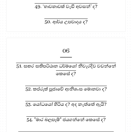
49. ‘භාවනාවක් වැඩී අවසන්' ද?
50. ආර්ය උපවාදය ද?
06
51. සතර සතිපට්ඨාන ධර්මයෝ නිවැරදිව වඩන්නේ
කෙසේ ද?
52. කප්රුක් පූජාවේ ආනිශංස මොනවා ද?
53. යෝධයෝ හිටිය ද? අද නැත්තේ ඇයි?
54. "මාර බලපෑම්" ජයගන්නේ කෙසේ ද?