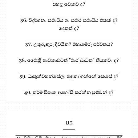
පහළ වෙනව ද?
36. විදර්ශනා සමාධිය හා සමථ සමාධිය එකක් ද?
දෙකක් ද?
37. උතුරුකුරු දිවයින? මහාමේරු පර්වතය?
38. මෛත්‍රී භාවනාවටත් "මාර බාධක" තියනවා ද?
39. ධාතූන්වහන්සේලා හඳුනා ගන්නේ කෙසේ ද?
40. කර්ම විපාක අහෝසි කරන්න පුළුවන් ද?
05