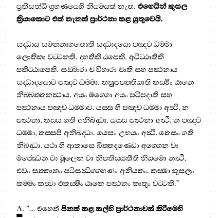
ප්‍රතිසන්ධි ග්‍රහණයෙහි නියමයක් නැත.
එහෙයින් කුසල
ක්‍රියාකොට එක් තැනක් ප්‍රාර්ථනා කළ යුතුවෙයි.
සද‍්ධාය සමන‍්නාගතොති සද‍්ධාදයො පඤ‍්ච ධම‍්මා
ලොකිකා වට‍්ටන‍්ති. දහතීති ඨපෙති. අධිට‍්ඨාතීති
පතිට‍්ඨාපෙති. සඞ‍්ඛාරා ච විහාරා චාති සහ පත්‍ථනාය
සද‍්ධාදයොව පඤ‍්ච ධම‍්මා. තත්‍රුපපත‍්තියාති තස‍්මිං ඨානෙ
නිබ‍්බත‍්තනත්‍ථාය. අයං මග‍්ගො අයං පටිපදාති සහ
පත්‍ථනාය පඤ‍්ච ධම‍්මාව. යස‍්ස හි පඤ‍්ච ධම‍්මා අත්‍ථි, න
පත්‍ථනා, තස‍්ස ගති අනිබද‍්ධා. යස‍්ස පත්‍ථනා අත්‍ථි, න පඤ‍්ච
ධම‍්මා, තස‍්සපි අනිබද‍්ධා. යෙසං උභයං අත්‍ථි, තෙසං ගති
නිබද‍්ධා. යථා හි ආකාසෙ ඛිත‍්තදණ‍්ඩො අග‍්ගෙන වා
මජ‍්ඣෙන වා මූලෙන වා නිපතිස‍්සතීති නියමො නත්‍ථි,
එවං සත‍්තානං පටිසන්‍ධිග‍්ගහණං අනියතං. තස‍්මා කුසලං
කම‍්මං කත්‍වා එකස‍්මිං ඨානෙ පත්‍ථනං කාතුං වට‍්ටති."
A
. “... එහෙත්
පිනක් කළ කල්හි ප්‍රාර්ථනාවක් කිරීමෙහි