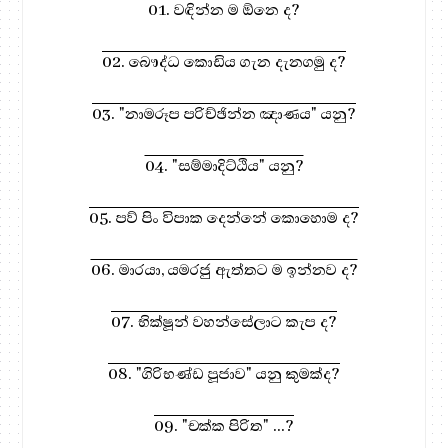
01. වඳින්න ම ඕනෙ ද?
02. බෞද්ධ කොඩිය ගැන දැනගමු ද?
03. "නාමරූප පරිච්ඡින්න ඤාණය" යනු?
04. "සම්මාදිට්ඨිය" යනු?
05. පව් පිං විපාක දෙන්නේ කොහොම ද?
06. මාරයා, යමරජු ඇත්තට ම ඉන්නව ද?
07. භික්ෂූන් වහන්සේලාට කැප ද?
08. "ගිරිභණ්ඩ පූජාව" යනු කුමක්ද?
09. "චක්ක පිරිත" ...?