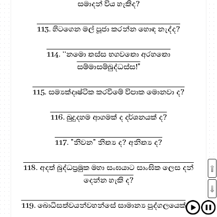
සමාදන් විය හැකිද?
113. හිටගෙන මල් පූජා කරන්න හොඳ නැද්ද?
114. ‘‘නමො තස්ස භගවතො අරහතො
සම්මාසම්බුද්ධස්ස!"
115. සම්‍යක්දෘෂ්ටික කරවීමේ විපාක මොනවා ද?
116. බුදුදහම ආගමක් ද දර්ශනයක් ද?
117. "නිවන" නිත්‍ය ද? අනිත්‍ය ද?
118. අදත් බුද්ධප්‍රමුක මහා සංඝයාට සාංඝික ලෙස දන්
දෙන්න හැකි ද?
119. බොධිසත්වයන්වහන්සේ සාමාන්‍ය පුද්ගලයෙක් ද?