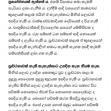
ප්‍රයෝජනයක් ඇත්තේ ය
. එනම් විපාකය තමා කැමති
සැටියට ලබා ගැනීම ය. දන්දීම් ආදි වශයෙන් කාමාවචර
කුශලයක් කළාම එයින් ඒ තැනැත්තාට මිනිස් ලොවත්
ඉපදිය හැකි ය. වෘක්ෂ පර්වතාදියක දෙවියෙක් ද විය හැකි
ය. චාතුර්‍මහාරාජිකාදි දිව්‍යලෝක සයෙන් යම්කිසිවක ද
ඉපදිය හැකි ය. රූප සම්පත් ධන සම්පත් ආදි නොයෙක්
සම්පත් ද ලැබිය හැකි ය. ප්‍රාර්ථනාවක් කළාම ඒ කුශලයෙන්
ඉපදිය හැකි තැන්වලින් තමාට කැමති තැනක ඉපදී කැමති
සම්පත්තියක් ලබා ගත හැකි ය.
ප්‍රාර්ථනාවක් නැති තැනැත්තාට උපදින තැන නියම නැත
.
මිනිස් ලොව උපදින කෙනකුට වුව ද ප්‍රාර්ථනා කළා ම
සුදුසු පෙදෙසක සුදුසු කුලයක ඉපදිය හැකි ය. ප්‍රාර්ථනාවක්
නැතිව මිනිස් ලොව උපදින තැනැත්තා හට සමහර විට
පව්කම් නොකොට ජීවත් විය නොහෙන පෙදෙස්වල ද
ඉපදිය හැකි ය. බොහෝ පව්කම් කරන මිසදිටු කුලවල ද
ඉපදිය හැකි ය. එසේ උපන හොත් ඔහුට බොහෝ පව්කම්