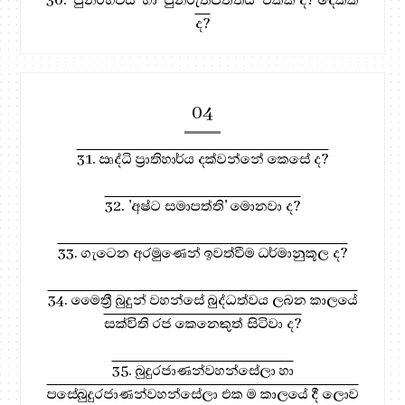
ද?
04
31. ඍද්ධි ප්‍රාතිහාර්ය දක්වන්නේ කෙසේ ද?
32. 'අෂ්ට සමාපත්ති' මොනවා ද?
33. ගැටෙන අරමුණෙන් ඉවත්වීම ධර්මානුකූල ද?
34. මෛත්‍රී බුදුන් වහන්සේ බුද්ධත්වය ලබන කාලයේ
සක්විති රජ කෙනෙකුත් සිටිවා ද?
35. බුදුරජාණන්වහන්සේලා හා
පසේබුදුරජාණන්වහන්සේලා එක ම කාලයේ දී ලොව