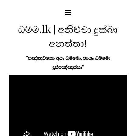
ධම්ම.lk | අනිච්චා දුක්ඛා
අනත්තා!
"පඤ්ඤවතො අයං ධම්මො, නායං ධම්මො
දුප්පඤ්ඤස්සා"