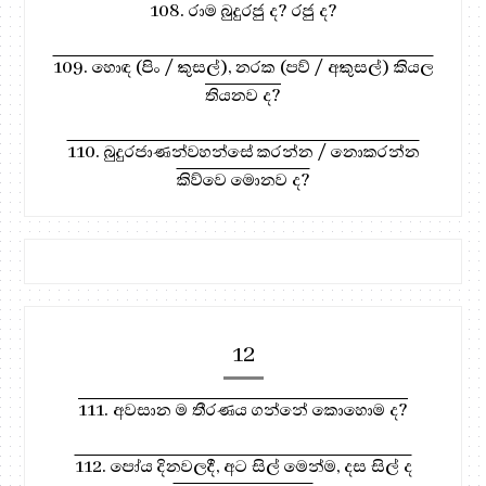
108. රාම බුදුරජු ද? රජු ද?
109. හොඳ (පිං / කුසල්), නරක (පව් / අකුසල්) කියල
තියනව ද?
110. බුදුරජාණන්වහන්සේ කරන්න / නොකරන්න
කිව්වෙ මොනව ද?
12
111. අවසාන ම තීරණය ගන්නේ කොහොම ද?
112. පෝය දිනවලදී, අට සිල් මෙන්ම, දස සිල් ද