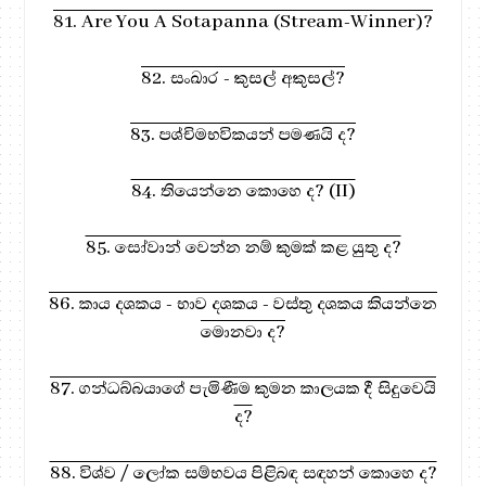
81. Are You A Sotapanna (Stream-Winner)?
82. සංඛාර - කුසල් අකුසල්?
83. පශ්චිමභවිකයන් පමණයි ද?
84. තියෙන්නෙ කොහෙ ද? (II)
85. සෝවාන් වෙන්න නම් කුමක් කළ යුතු ද?
86. කාය දශකය - භාව දශකය - වස්තු දශකය කියන්නෙ
මොනවා ද?
87. ගන්ධබ්බයාගේ පැමිණීම කුමන කාලයක දී සිදුවෙයි
ද?
88. විශ්ව / ලෝක සම්භවය පිළිබඳ සඳහන් කොහෙ ද?