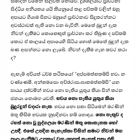
සමාදන් වීමෙන් සිල්වත් නොවේ. දුශ්ශීලයාට ප්‍රාර්ථනා
සිද්ධිය අනියතය යයි කියනුයේ කළ පව්කම් වලින් ඔහු
අපායට ගියාම පිනට ඔහුගේ ප්‍රාර්ථනාව සිදුකරන්නට
අවස්ථාවක් ඇති නො වන බැවිනි. මෙතේ බුදුන් දැක
නිවන් දැකීමට කොතෙකුත් ප්‍රාර්ථනා කර තිබුණ ද පව්කම්
කොට ඒ කාලයේ අපායෙහි සිටිය හොත් මෙතේ බුදුන් දැක
බණ අසන්නට නො ලැබේ. නිවන් දැකීම ගැන කවර කථා
ද?
ඇතැම් අවියත් ධර්ම කථිකයෝ “අප්පමත්තකම්පි භවං න
වණ්ණෙමි. අන්තමසො අච්ඡරාසංඝාතමත්තම්පි” යන
පාඨය දක්වමින් භවය නො පැතිය යුතුය කියා පින් කරන
ජනයා නොමඟ යවති.
භවය නො පැතිය යුතුය කියා
බුදුරදුන් වදාරා නැත
. භවය නො පතා සිටීමෙන් මරණින්
මතු කිසිම භවයක නූපදිනවා නම් හොඳය.
නො පැතුව ද
රහත් නො වූ පුද්ගලයා මරණින් මතු කොතැනක හෝ
උපදී
.
එසේ උපදින තැනැත්තා විසින් තමාට නිවන් මඟ
පාදා ගැනීමට උපකාර වන යහපත් තැනක් පතා එහි