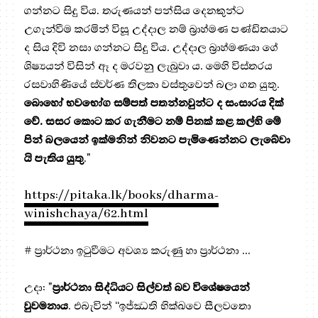
ගන්නට සිදු විය. තරුණයන් පන්සිය දෙනකුන්ට
උගැන්වීම කරමින් විසූ උද්දාල නම් බ්‍රාහ්මණ පණ්ඩිතයාට
ද සිය දිවි නසා ගන්නට සිදු විය. උද්දාල බ්‍රාහ්මණයා ගේ
ශිෂ්‍යයන් විසින් ඈ ද මරවනු ලැබුවා ය. මෙහි විස්තරය
රසවාහිණියේ ස්වර්ණ තිලකා වස්තුවෙන් බලා ගත යුතු.
බොහෝ භවභෝග සම්පත් පතන්නවුන්ට ද සංසාරය දික්
වේ. සසර කොට කර ගැනීමට නම් පිනක් කළ කල්හි මේ
පින් බලයෙන් ඉක්මනින් නිවනට පැමිණෙන්නට ලැබේවා
යි පැතිය යුතු
."
https://pitaka.lk/books/dharma-
winishchaya/62.html
# ප්‍රාර්ථනා ඉටුවීමට අවශ්‍ය කරුණු හා ප්‍රාර්ථනා ...
උදා: "
ප්‍රාර්ථනා සිද්ධියට සිල්වත් බව විශේෂයෙන්
වුවමනාය
. එබැවින් “ඉජ්ඣති භික්ඛවෙ සීලවතො