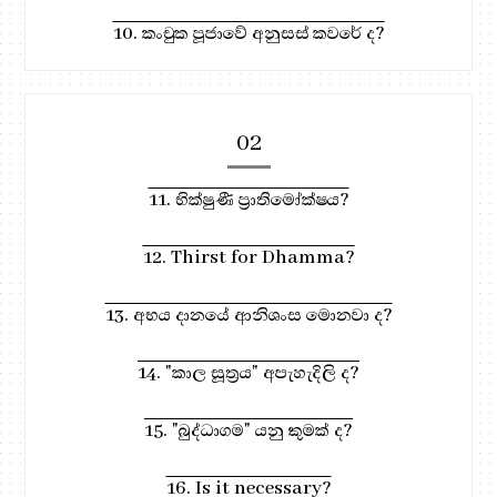
10. කංචුක පූජාවේ අනුසස් කවරේ ද?
02
11. භික්ෂුණී ප්‍රාතිමෝක්ෂය?
12. Thirst for Dhamma?
13. අභය දානයේ ආනිශංස මොනවා ද?
14. "කාල සූත්‍රය" අපැහැදිලි ද?
15. "බුද්ධාගම" යනු කුමක් ද?
16. Is it necessary?