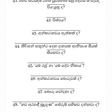
41. ගිහිව සිටියදීම රහත් වුවහොත් ඔහු එදවස ම පැවිදි
විය යුතු ද?
42. විශ්වය?
43. අන්තරාභවය ඇත්තක් ද?
44. තිරිසන් සතුන්ට දෙන දානයක ආනිසංශ සීයක්
තියනවා ද?
45. ‘යම රජු’ හා ‘යම දේව නිකාය’?
46. අන්තරාභවය බොරුවක් ද?
47. බොරු චෝදනා ද?
48. "නව අරහාදී බුදුගුණ" තේරුම් සහිතව දන්නවා ද?