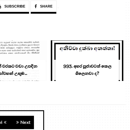
SUBSCRIBE
SHARE
ත් වරකට වඩා උපදින
993. අහර පූජාවටත් කෙල
වහන් උතුම...
ගිලෙනවා ද?
vi
Next