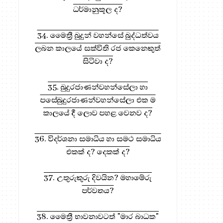
ධර්මානුකූල ද?
34. මෛත්‍රී බුදුන් වහන්සේ බුද්ධත්වය
ලබන කාලයේ සක්විති රජ කෙනෙකුත්
සිටිවා ද?
35. බුදුරජාණන්වහන්සේලා හා
පසේබුදුරජාණන්වහන්සේලා එක ම
කාලයේ දී ලොව පහළ වෙනව ද?
36. විදර්ශනා සමාධිය හා සමථ සමාධිය
එකක් ද? දෙකක් ද?
37. උතුරුකුරු දිවයින? මහාමේරු
පර්වතය?
38. මෛත්‍රී භාවනාවටත් "මාර බාධක"