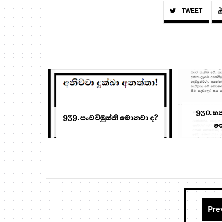
TWEET
930. හ
939. පංච විමුක්ති මොනවා ද?
සෝ
Pre