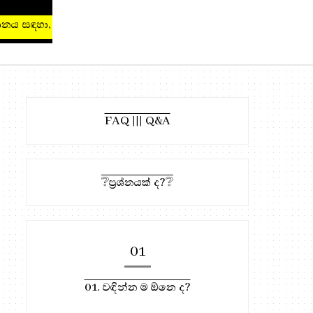
 සඳහා, මෙතැන ඔබන්න!
FAQ ||| Q&A
❔ප්‍රශ්නයක් ද?❔
01
01. වඳින්න ම ඕනෙ ද?