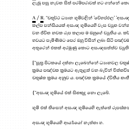
ලැබූ පසු නැවත සිත් පරම්පරාවක් හට ගන්නේ කෙ
A
/
R
. “චතුර්ථ ධ්‍යාන භූමිවලින් 'වේහප්ඵල' 'අසං
කල්ප පන්සියයක් අසංඥ භූමියෙහි වැස ච්‍යුත වන්න
වන ජීවිත නවක රූප කලාප ම ඔහුගේ ච්‍යුතිය ය. කර්
භවයට පැමිණීමට පෙර ඔහු විසින් ලබා සිටි පඤ්ච
අතුරෙන් එකක් අරමුණු කොට අසංඥසත්ත්ව ච්‍යුතියෙ
[“සූත්‍ර‍‍ පිටකයේ දක්නා ලැබෙන්නේ ධ්‍යානවල චතුෂ්
ක්‍ර‍මය පඤ්චක ක්‍ර‍මයට ඇතුළත් වන බැවින් චිත්ත
චතුෂ්ක ක්‍ර‍මය අනුව ය. පඤ්චක ක්‍ර‍මයේ ද්විතීය තෘත
{“අසංඥ භූමියේ එක් සිතකුදු නො ලැබේ.
භූමි එක් තිසෙන් අසංඥ භූමියෙහි ඇත්තේ රූපස්ක
අසංඥ භූමියෙහි ආර්‍ය්‍යයෝ නැත්තා හ.