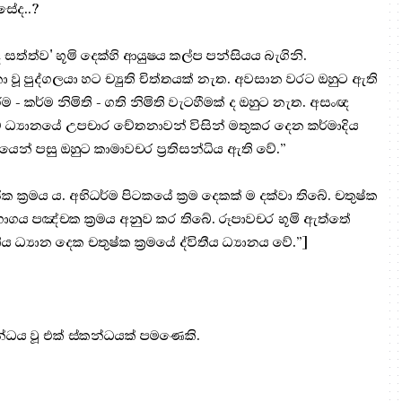
සේද..?
ඥ සත්ත්ව' භූමි දෙක්හි ආයුෂය කල්ප පන්සියය බැගිනි.
ා වූ පුද්ගලයා හට ච්‍යුති චිත්තයක් නැත. අවසාන වරට ඔහුට ඇති
ම - කර්ම නිමිති - ගති නිමිති වැටහීමක් ද ඔහුට නැත. අසංඥ
ම ධ්‍යානයේ උපචාර චේතනාවන් විසින් මතුකර දෙන කර්මාදිය
න් පසු ඔහුට කාමාවචර ප්‍ර‍තිසන්ධිය ඇති වේ.”
ක ක්‍ර‍මය ය. අභිධර්ම පිටකයේ ක්‍ර‍ම දෙකක් ම දක්වා තිබේ. චතුෂ්ක
විභාගය පඤ්චක ක්‍ර‍මය අනුව කර තිබේ. රූපාවචර භූමි ඇත්තේ
ීය ධ්‍යාන දෙක චතුෂ්ක ක්‍ර‍මයේ ද්විතීය ධ්‍යානය වේ.”]
න්ධය වූ එක් ස්කන්ධයක් පමණෙකි.