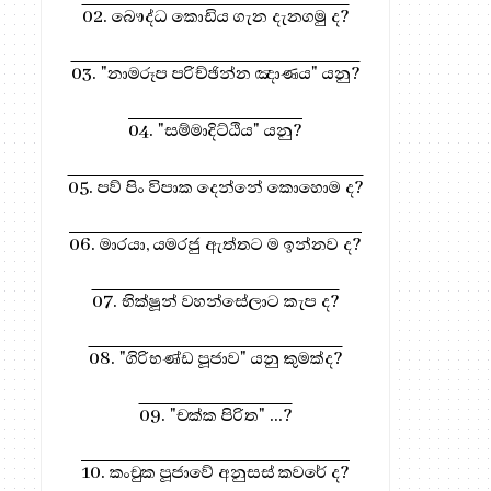
02. බෞද්ධ කොඩිය ගැන දැනගමු ද?
03. "නාමරූප පරිච්ඡින්න ඤාණය" යනු?
04. "සම්මාදිට්ඨිය" යනු?
05. පව් පිං විපාක දෙන්නේ කොහොම ද?
06. මාරයා, යමරජු ඇත්තට ම ඉන්නව ද?
07. භික්ෂූන් වහන්සේලාට කැප ද?
08. "ගිරිභණ්ඩ පූජාව" යනු කුමක්ද?
09. "චක්ක පිරිත" ...?
10. කංචුක පූජාවේ අනුසස් කවරේ ද?