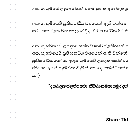
අසංඥ භූමියේ ලැබෙන්නේ එකම සුගති අහේතුක පු
අසංඥ භූමියෙහි ප්‍ර‍තිසන්ධිය වශයෙන් ඇති වන්නේ ද
භවයෙන් ච්‍යුත වන කාලයේදී ද ඒ රූප පරම්පරාව න
අසංඥ භවයෙහි උපදනා සත්ත්වයනට ච්‍යුතියෙන් පසු 
අසංඥ භවයෙහි ප්‍ර‍තිසන්ධිය වශයෙන් ඇති වන්නේ
ප්‍ර‍තිසන්ධිකයෝ ය. අරූප භූමියෙහි උපදන සත්ත්වයෝ
ඒවා හා රූපත් ඇති වන බැවින් අසංඥ සත්ත්වයන් හ
ය.”}
"දසබලසේලප්පභවා නිබ්බානමහාසමුද්දපරි
Share Thi