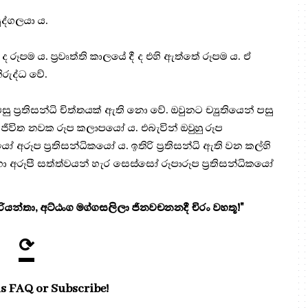
ද්ගලයා ය.
 රූපම ය. ප්‍ර‍වෘත්ති කාලයේ දී ද එහි ඇත්තේ රූපම ය. ඒ
ිරුද්ධ වේ.
ප්‍ර‍තිසන්ධි චිත්තයක් ඇති නො වේ. ඔවුනට ච්‍යුතියෙන් පසු
 ජීවිත නවක රූප කලාපයෝ ය. එබැවින් ඔවුහු රූප
 අරූප ප්‍ර‍තිසන්ධිකයෝ ය. ඉතිරි ප්‍රතිසන්ධි ඇති වන කල්හි
ා අරූපී සත්ත්වයන් හැර සෙස්සෝ රූපාරූප ප්‍ර‍තිසන්ධිකයෝ
යන්තා, අට්ඨංග මග්ගසලිලා ජිනවචනනදී චිරං වහතූ!"
⟳
s FAQ or Subscribe!