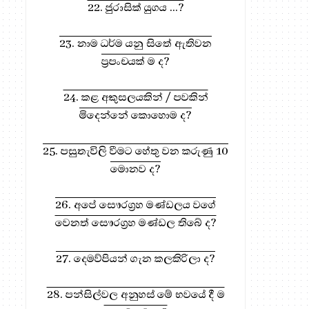
22. ජුරාසික් යුගය ...?
ධර්ම දානය සඳහා, මෙතැන ඔබන්න!
23. නාම ධර්ම යනු සිතේ ඇතිවන
ප්‍රපංචයක් ම ද?
24. කළ අකුසලයකින් / පවකින්
මිදෙන්නේ කොහොම ද?
25. පසුතැවිලි වීමට හේතු වන කරුණු 10
මොනව ද?
26. අපේ සෞරග්‍රහ මණ්ඩලය වගේ
වෙනත් සෞරග්‍රහ මණ්ඩල තිබේ ද?
27. දෙමව්පියන් ගැන කලකිරිලා ද?
28. පන්සිල්වල අනුහස් මේ භවයේ දී ම