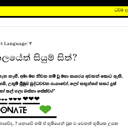
ධර්ම දානය
ct Language
▼
යේත් සියුම් සිත්?
 නැඟී, අමා මහ නිවන නම් වූ මහා සාගරය අවසන් කොට ඇති,
 හෙබි, උතුම් ශ්‍රීමුඛ බුද්ධවචන ගංගාවෝ, ලෝ සතුන්ගේ සසර දුක්
ෝ කල් ගලා බස්නා සේක්වා!”
❤❤❤
❤❤❤
❤❤❤
ල නොවේද..? නොවේ නම් ඒ භූමියෙන් චුත ව වෙනත් භූමියක උපත