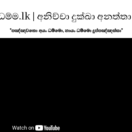
ධම්ම.lk | අනිච්චා දුක්ඛා අනත්තා
"පඤ්ඤවතො අයං ධම්මො, නායං ධම්මො දුප්පඤ්ඤස්සා"