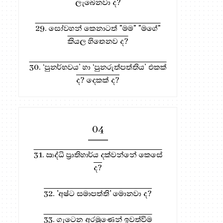
ලැබෙනවා ද?
29. සෝවහන් කෙනාටත් "මම" "මගේ"
කියල හිතෙනව ද?
30. ‘පුනර්භවය’ හා ‘පුනරුත්පත්තිය’ එකක්
ද? දෙකක් ද?
04
31. ඍද්ධි ප්‍රාතිහාර්ය දක්වන්නේ කෙසේ
ද?
32. 'අෂ්ට සමාපත්ති' මොනවා ද?
33. ගැටෙන අරමුණෙන් ඉවත්වීම