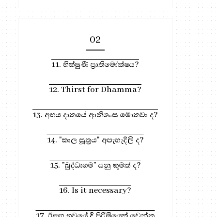
02
11. භික්ෂුණී ප්‍රාතිමෝක්ෂය?
12. Thirst for Dhamma?
13. අභය දානයේ ආනිශංස මොනවා ද?
14. "කාල සූත්‍රය" අපැහැදිලි ද?
15. "බුද්ධාගම" යනු කුමක් ද?
16. Is it necessary?
17. ඊළඟ භවයේ දී පිරිමියෙක් වෙන්න