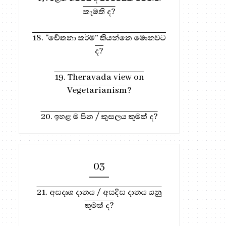
කැමති ද?
18. “චේතනා කර්ම” කියන්නෙ මොනවට
ද?
19. Theravada view on
Vegetarianism?
984. දෙතිස් මහා පුරුෂ ලක්ෂණ
20. ඉහළ ම පින / කුසලය කුමක් ද?
975. ත්‍රිවිධ පුණ්‍යක්‍රියා මිස 
පසුකාලී...
03
21. අසදෘශ දානය / අසදිස දානය යනු
කුමක් ද?