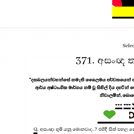
Sele
371. අසංඥ තල
“දසබලයන්වහන්සේ නමැති ශෛලමය පර්වතයෙන් පැන
ආර්ය අෂ්ටාංගික මාර්ගය නම් වූ සිහිල් දිය දහරින්
නිවාලමින්, බොහ
❤❤❤
❤❤❤
Q
. අසංඥා භුමි යනු මොනවාද..? එහිදී සිත් පහ