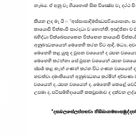
නැබය. ඒ අනු වැ ගියහොත් සිත වික්‍ෂේප වැ දරථ ප
කියන ලද මැ යි :- “අස්සාසාදිමජ්ඣපරියොසානං
කායොපි චිත්තංපි සාරදධා ව හොන්ති, ඉඤ්ජිතා ච
බහිද්ධා වික්ඛෙපගතෙන චිත්තෙන කායොපි චිත්තංපි ස
අනුබන්‍ධනයෙන් මෙනෙහි කරන විට ආදි, මධ්‍ය,
මෙනෙහි කළ යුතු ද ඵුසන වශයෙන් ද ඨපන වශයෙන
මෙනෙහි කරන්නා සේ ඵුසන වශයෙන් ඨපන වශයෙන් 
ස්පර්‍ශ කළ තැන් ගණන් කරන විට ගණන වශයෙන් ද
නවත්වා දමෘතියෙන් අනුබන්‍ධනය කරමින් අර්පණා
වශයෙන් ද, ඨපන වශයෙන් ද, මෙනෙහි කෙළේ වෙයි. 
උපමා ද, පටිසම්භිදායෙහි කකවූපමාව ද දක්වන ලද්දේ
"දසබලසේලප්පභවා නිබ්බානමහාසමුද්දපරි