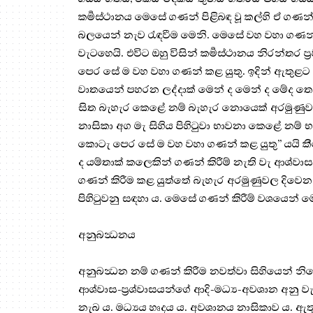
කර්‍මස්ථානය මෙසේ ගණන් පිළිබඳ වූ කල්හි ඒ ගණ
බලයෙන් නැව රැඳවීම මෙනි. මෙසේ වහ වහා ගණන් 
වැටහෙයි. එවිට ඔහු විසින් කර්‍මස්ථානය නිරන්තර
පෙර සේ ම වහ වහා ගණන් කළ යුතු. ඉදින් ඇතුළට
වාතයෙන් පහරන ලද්දාක් මෙන් ද මෙන් ද මේද තෙ
සිත බැහැර කෙළේ නම් බැහැර නොයෙක් අරමුණුව
නාසිකා අග මැ සිහිය පිහිටුවා භාවනා කෙළේ නම්
කොටැ පෙර සේ ම වහ වහා ගණන් කළ යුතු” යයි කී
ද යම්තාක් කලෙකින් ගණන් කිරීම් නැති වැ ආශ්වාස-ප
ගණන් කිරීම කළ යුත්තේ බැහැර අරමුණුවල දිවෙන වි
පිහිටුවනු සඳහා ය. මෙසේ ගණන් කිරීම් වශයෙන් 
අනුබන්‍ධනය
අනුබන්‍ධන නම් ගණන් කිරීම නවත්වා සිහියෙන් නිත
ආශ්වාස-ප්‍ර‍ශ්වාසයන්ගේ ආදි-මධ්‍ය-අවශාන අනු 
නැබ ය. මධ්‍යය හෘදය ය. අවශානය නාසිකාව ය. ඇ