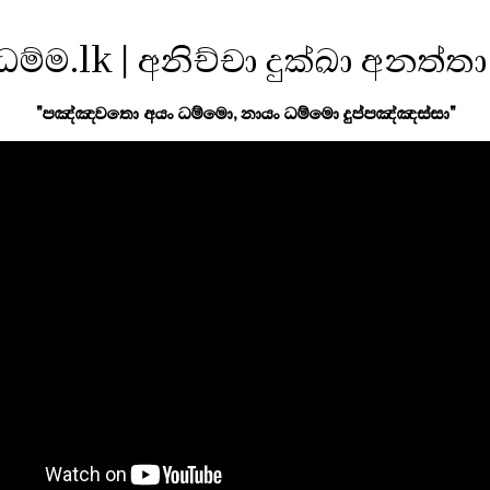
ධම්ම.lk | අනිච්චා දුක්ඛා අනත්තා
"පඤ්ඤවතො අයං ධම්මො, නායං ධම්මො දුප්පඤ්ඤස්සා"