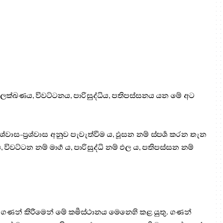
ලක්ඛණය, විවට්ටනය, පාරිසුද්ධිය, පතිපස්සනය යන මේ අට
වාස-ප්‍ර‍ශ්වාස අනුව පැවැත්වීම ය, ඵූසන නම් ස්පර්‍ශ කරන තැන
විවට්ටන නම් මාර්‍ග ය, පාරිසුද්ධි නම් ඵල ය, පතිපස්සන නම්
ාස ගණන් කිරීමෙන් මේ කර්‍මස්ථානය මෙනෙහි කළ යුතු. ගණන්