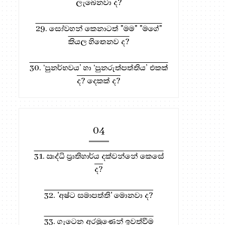
ලැබෙනවා ද?
29. සෝවහන් කෙනාටත් "මම" "මගේ"
කියල හිතෙනව ද?
30. ‘පුනර්භවය’ හා ‘පුනරුත්පත්තිය’ එකක්
ද? දෙකක් ද?
04
944. ආනන්තර්ය පාප කර්මයන්
935. මේ භවයේ දී ම සෝ
31. ඍද්ධි ප්‍රාතිහාර්ය දක්වන්නේ කෙසේ
අදාළ, මින...
වෙන්නේ කොහ...
ද?
32. 'අෂ්ට සමාපත්ති' මොනවා ද?
33. ගැටෙන අරමුණෙන් ඉවත්වීම