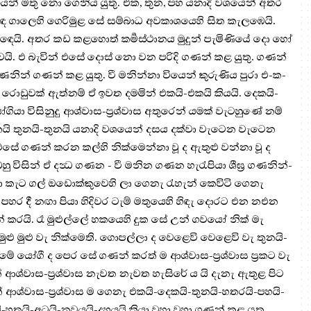
සයෙන් මතු නො ගෙනිය යුතු. එක, තුන, පහ යනාදි වශයෙන් අතර
මඳ ගාලෙහි ගෙරිමුළ සේ සම්බාධ අවකාශයෙහි සිත කැලඹෙයි.
ෙයි. අතර කඩ කළහොත් කර්‍මස්ථානය මුදුන් පැමිණියේ දො හෝ
ි. එ බැවින් එසේ දොස් නො වන පරිදි ගණන් කළ යුතු. ගණන්
ින් ගණන් කළ යුතු. වී මනින්නා වියෙන් කුරුණිය පුරා එ-ක-
 රොඩුවක් ඇත්නම් ඒ ඉවත දමමින් එකයි-එකයි කියයි. දෙකයි-
යා විසිනුදු ආශ්වාස-ප්‍ර‍ශ්වාස අතුරෙන් යමක් වැටහුණේ නම්
යි තුනයි-තුනයි යනාදි වශයෙන් දසය දක්වා වැටෙන වැටෙන
 එසේ ගණන් කරන කල්හි නික්මෙන්නා වූ ද ඇතුළු වන්නා වූ ද
හි ඔහු විසින් ඒ දන්‍ධ ගණන - වී මනින ගණන හැරැපියා ශීඝ්‍ර‍ ගණනින්-
 කැට ගල් ඔඩොක්කුවෙහි ලා ගෙනැ රැහැන් කෙවිටි ගෙනැ
හර දී නඟා පියා හිදිවර ටැම් මතුයෙහි හිඳැ දොරට එන නඑන
 කරයි. රෑ මුළුල්ලේ හකයෙහි දුක සේ උන් ගවයෝ නික් මැ
ු මුළු වැ නික්මෙති. ගොපල්ලා ද වෙළෙවි වෙළෙවි වැ තුනයි-
 යෝගී ද පෙර සේ ගණන් කරත් ම ආශ්වාස-ප්‍ර‍ශ්වාස ප්‍ර‍කට වැ
් ආශ්වාස-ප්‍ර‍ශ්වාස නැවත නැවත හැසිරේ ය යි දැනැ ඇතුළ පිට
 ආශ්වාස-ප්‍ර‍ශ්වාස ම ගෙනැ එකයි-දෙකයි-තුනයි-හතරයි-පහයි-
ි-හතයි-අටයි-නවයයි-දහයයි කියා වහා වහා ගණන් කළ යුතු.