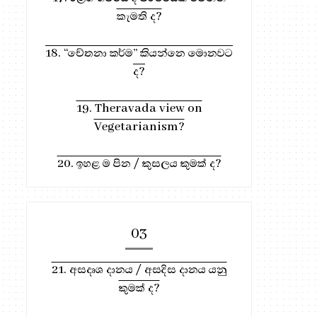
කැමති ද?
18. “චේතනා කර්ම” කියන්නෙ මොනවට
ද?
19. Theravada view on
Vegetarianism?
20. ඉහළ ම පින / කුසලය කුමක් ද?
03
21. අසදෘශ දානය / අසදිස දානය යනු
කුමක් ද?