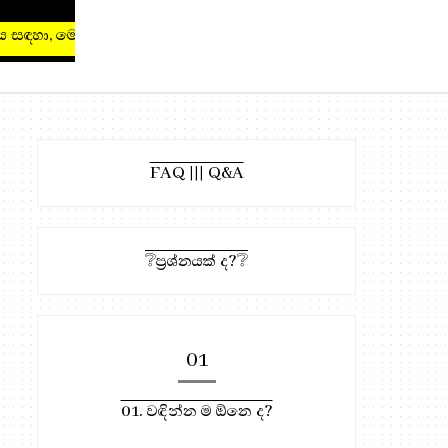
හා, මෙතැන ඔබන්න!
FAQ ||| Q&A
❔ප්‍රශ්නයක් ද?❔
01
01. වඳින්න ම ඕනෙ ද?