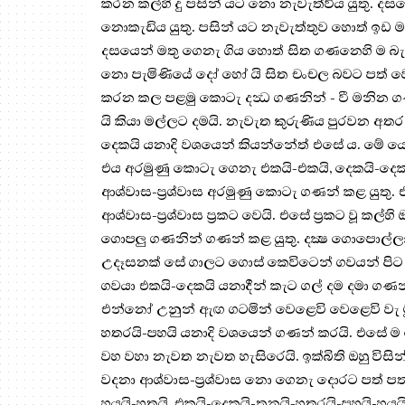
කරන කල්හි දු පසින් යට නො නැවැත්විය යුතු. ද
නොකැඩිය යුතු. පසින් යට නැවැත්තුව හොත් ඉඩ 
දසයෙන් මතු ගෙනැ ගිය හොත් සිත ගණනෙහි ම බැඳ
නො පැමිණියේ දෝ හෝ යි සිත චංචල බවට පත් වෙය
කරන කල පළමු කොටැ දන්‍ධ ගණනින් - වී මනින ගණන
යි කියා මල්ලට දමයි. නැවැත කුරුණිය පුරවන අතර
දෙකයි යනාදි වශයෙන් කියන්නේත් එසේ ය. මේ යෝගි
එය අරමුණු කොටැ ගෙනැ එකයි-එකයි, දෙකයි-දෙක
ආශ්වාස-ප්‍ර‍ශ්වාස අරමුණු කොටැ ගණන් කළ යුතු.
ආශ්වාස-ප්‍ර‍ශ්වාස ප්‍ර‍කට වෙයි. එසේ ප්‍ර‍කට වූ කල්
ගොපලු ගණනින් ගණන් කළ යුතු. දක්‍ෂ ගොපොල්ලා
උදෑසනක් සේ ගාලට ගොස් කෙවිටෙන් ගවයන් පිට ප
ගවයා එකයි-දෙකයි යනාදීන් කැට ගල් දම දමා ගණන්
එන්නෝ උනුන් ඇඟ ගටමින් වෙළෙවි වෙළෙවි වැ මුළ
හතරයි-පහයි යනාදි වශයෙන් ගණන් කරයි. එසේ ම මේ
වහ වහා නැවත නැවත හැසිරෙයි. ඉක්බිති ඔහු විසින
වදනා ආශ්වාස-ප්‍ර‍ශ්වාස නො ගෙනැ දොරට පත් පත්
හයයි-හතයි, එකයි-දෙකයි-තුනයි-හතරයි-පහයි-හයය