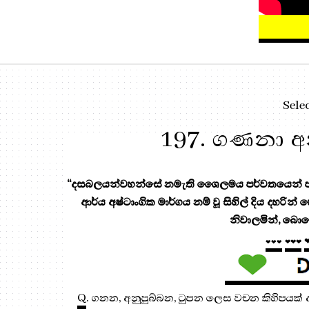
Sele
197. ගණනා අනු
“දසබලයන්වහන්සේ නමැති ශෛලමය පර්වතයෙන් පැන
ආර්ය අෂ්ටාංගික මාර්ගය නම් වූ සිහිල් දිය දහරින්
නිවාලමින්, බොහ
❤❤❤
❤❤❤
Q
. ගනන, අනුපුබ්බන, ටුපන ලෙස වචන කිහිපයක