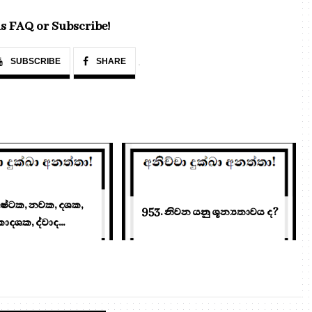
s FAQ or Subscribe!
SUBSCRIBE
SHARE
අෂ්ටක, නවක, දශක,
953. නිවන යනු ශූන්‍යතාවය ද?
ාදශක, ද්වාද...