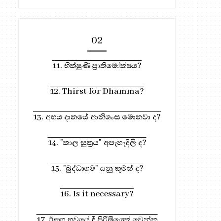
02
11. භික්ෂුණී ප්‍රාතිමෝක්ෂය?
12. Thirst for Dhamma?
13. අභය දානයේ ආනිශංස මොනවා ද?
14. "කාල සූත්‍රය" අපැහැදිලි ද?
15. "බුද්ධාගම" යනු කුමක් ද?
16. Is it necessary?
17. ඊළඟ භවයේ දී පිරිමියෙක් වෙන්න