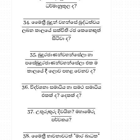
ධර්මානුකූල ද?
34. මෛත්‍රී බුදුන් වහන්සේ බුද්ධත්වය
ලබන කාලයේ සක්විති රජ කෙනෙකුත්
ධර්ම දානය සඳහා, මෙතැන ඔබන්න!
සිටිවා ද?
35. බුදුරජාණන්වහන්සේලා හා
පසේබුදුරජාණන්වහන්සේලා එක ම
කාලයේ දී ලොව පහළ වෙනව ද?
36. විදර්ශනා සමාධිය හා සමථ සමාධිය
එකක් ද? දෙකක් ද?
37. උතුරුකුරු දිවයින? මහාමේරු
පර්වතය?
38. මෛත්‍රී භාවනාවටත් "මාර බාධක"