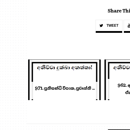
Share Thi
TWEET
962. 
971. ප්‍රතිසන්ධි විපාක, ප්‍රවෘත්ති ...
ඒක