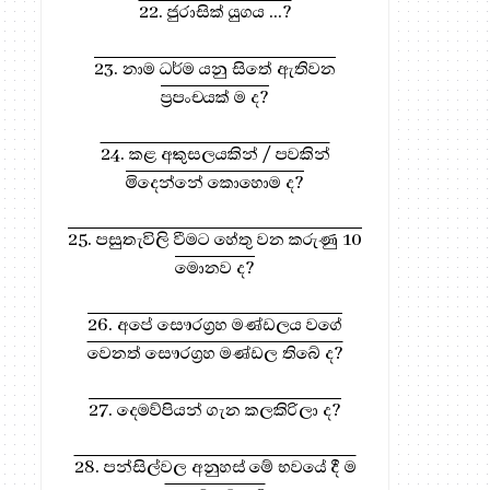
22. ජුරාසික් යුගය ...?
23. නාම ධර්ම යනු සිතේ ඇතිවන
ප්‍රපංචයක් ම ද?
24. කළ අකුසලයකින් / පවකින්
මිදෙන්නේ කොහොම ද?
25. පසුතැවිලි වීමට හේතු වන කරුණු 10
මොනව ද?
26. අපේ සෞරග්‍රහ මණ්ඩලය වගේ
වෙනත් සෞරග්‍රහ මණ්ඩල තිබේ ද?
27. දෙමව්පියන් ගැන කලකිරිලා ද?
28. පන්සිල්වල අනුහස් මේ භවයේ දී ම