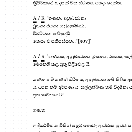
ත්‍රිපිටකයේ සඳහන් වන ස්ථානය පහදා දෙන්න.
A
/
R
. “ගණනා අනුබන්‍ධනා
ඵුසනා ඨපනා සල්ලක්ඛණා,
විවට්ටනා පාරිසුද්ධි
තෙසං ච පතිපස්සනා.”[307]"
A
/
R
. "ගණනය, අනුබන්‍ධනය, ඵුසනය, ඨපනය, සල්
මෙනෙහි කළ යුතු පිළිවෙළ යි.
ගණන නම් ගණන් කිරීම ය, අනුබන්‍ධන නම් සිහිය ආශ්
ය, ඨපන නම් අර්පණා ය, සල්ලක්ඛණ නම් විදර්‍ශනා ය, 
ප්‍ර‍ත්‍යවේක්‍ෂණ යි.
ගණන
ආදිකර්මිකයා විසින් පළමු කොටැ ආශ්වාස-ප්‍ර‍ශ්ව