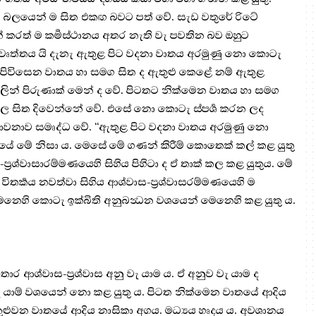
න් බලයෙන් ම සිත එකඟ බවට පත් වේ. සැඩ වතුරේ රිටේ
කරත් ම කර්‍මස්ථානය අතර නැති වැ පවතින බව ඔහුට
 ප්‍ර‍වෘත්තය යි දැනැ ඇතුළ පිට වදනා වාතය අරමුණු නො කොටැ
 පිවිසෙන වාතය හා සමග සිත ද ඇතුළු කෙළේ නම් ඇතුළ
ලින් පිරුණාක් මෙන් ද වේ. පිටතට නික්මෙන වාතය හා සමග
ල සිත දිවෙන්නේ වේ. එසේ නො කොටැ ස්පර්‍ශ කරන ලද
 භාවනාව සමෘද්ධ වේ. “ඇතුළ පිට වදනා වාතය අරමුණු නො
යේ මේ නිසා ය. මෙසේ මේ ගණන් කිරීම් කොතෙක් කල් කළ යුතු
්‍ර‍ශ්වාසාරම්මණයෙහි සිහිය පිහිටා ද ඒ තාක් කල කළ යුතුය. මේ
තර්‍කය නවත්වා සිහිය ආශ්වාස-ප්‍ර‍ශ්වාසරම්මණයෙහි ම
මෙනෙහි කොටැ ඉක්බිති අනුබන්‍ධන වශයෙන් මෙනෙහි කළ යුතු ය.
ොර ආශ්වාස-ප්‍ර‍ශ්වාස අනු වැ යාම ය. ඒ අනුව වැ යාම ද
වැ යාම් වශයෙන් නො කළ යුතු ය. පිටත නික්මෙන වාතයේ ආදිය
තුළුවන වාතයේ ආදිය නාසිකා අගය. මධ්‍යය හෘදය ය. අවශානය