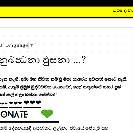
ධර්ම දානය සඳ
ct Language
▼
බන්‍ධනා ඵුසනා ...?
 නැඟී, අමා මහ නිවන නම් වූ මහා සාගරය අවසන් කොට ඇති,
 හෙබි, උතුම් ශ්‍රීමුඛ බුද්ධවචන ගංගාවෝ, ලෝ සතුන්ගේ සසර දුක්
ෝ කල් ගලා බස්නා සේක්වා!”
❤❤❤
❤❤❤
❤❤❤
් දහම් දේශනයකදී අසන්නට ලැබුනා. ඒවායේ තේරුම සහ