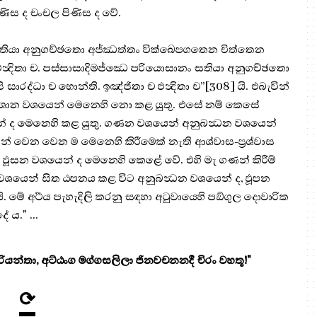
ිණිස ද චංචල පිණිස ද වේ.
 සතියා අනුගච්ඡතො අජ්ඣත්තං වික්ඛෙපගතෙන චිත්තෙන
 ඵන්‍දිතා ච. පස්සාසාදිමජ්ඣෙ පරියොසානං සතියා අනුගච්ඡතො
ාරද්ධා ච හොන්ති. ඉඤ්ජිතා ච ඵන්‍දිතා ච”[308] යි. එබැවින්
 අවශාන වශයෙන් මෙනෙහි නො කළ යුතු. එසේ නම් කෙසේ
් ද මෙනෙහි කළ යුතු. ගණන වශයෙන් අනුබන්‍ධන වශයෙන්
වෙන වෙන ම මෙනෙහි කිරීමෙක් නැති ආශ්වාස-ප්‍ර‍ශ්වාස
 ඵූසන වශයෙන් ද මෙනෙහි කෙළේ වේ. එහි මැ ගණන් කිරීම්
 වශයෙන් සිත ඨපනය කළ විට අනුබන්‍ධන වශයෙන් ද, ඵූපන
මේ අර්‍ථය පැහැදිලි කරනු සඳහා අටුවායෙහි පඞ්ගුල දොවාරික
 ය." ...
යන්තා, අට්ඨංග මග්ගසලිලා ජිනවචනනදී චිරං වහතූ!"
⟳