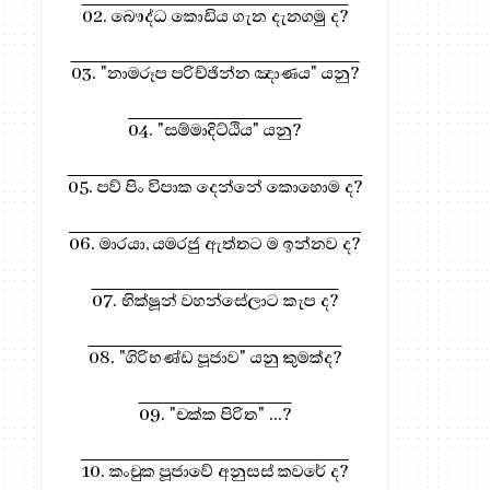
02. බෞද්ධ කොඩිය ගැන දැනගමු ද?
03. "නාමරූප පරිච්ඡින්න ඤාණය" යනු?
04. "සම්මාදිට්ඨිය" යනු?
05. පව් පිං විපාක දෙන්නේ කොහොම ද?
06. මාරයා, යමරජු ඇත්තට ම ඉන්නව ද?
07. භික්ෂූන් වහන්සේලාට කැප ද?
08. "ගිරිභණ්ඩ පූජාව" යනු කුමක්ද?
09. "චක්ක පිරිත" ...?
10. කංචුක පූජාවේ අනුසස් කවරේ ද?