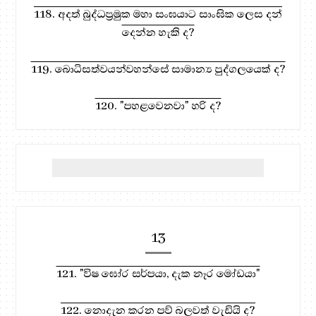
118. අදත් බුද්ධප්‍රමුක මහා සංඝයාට සාංඝික ලෙස දන්
දෙන්න හැකි ද?
119. බොධිසත්වයන්වහන්සේ සාමාන්‍ය පුද්ගලයෙක් ද?
120. "පහළවෙනවා" හරි ද?
13
121. "විෂ ඝෝර සර්පයා, දැක නෑර මෝඩයා"
122. නොදැන කරන පව් බලවත් වැඩියි ද?