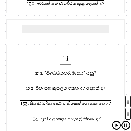
130. බඹයක් පමණ ශරීරය තුළ දෙයක් ද?
14
131. "සීලබ්බතපරාමාසය" යනු?
132. පින සහ කුසලය එකක් ද? දෙකක් ද?
133. පියාට වදින ගාථාව තියෙන්නෙ කොහෙ ද?
134. දැඩි අප්‍රසාදය අකුසල් සිතක් ද?