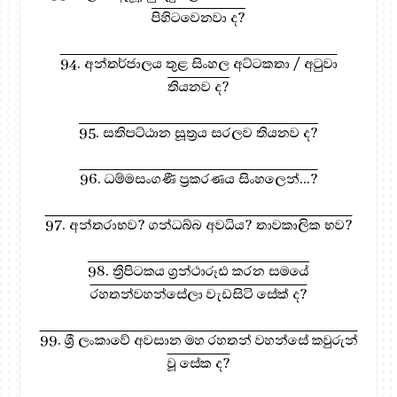
පිහිටවෙනවා ද?
94. අන්තර්ජාලය තුළ සිංහල අට්ටකතා / අටුවා
තියනව ද?
95. සතිපට්ඨාන සූත්‍රය සරලව තියනව ද?
96. ධම්මසංගණී ප්‍රකරණය සිංහලෙන්...?
97. අන්තරාභව? ගන්ධබ්බ අවධිය? තාවකාලික භව?
98. ත්‍රිපිටකය ග්‍රන්ථාරූඪ කරන සමයේ
රහතන්වහන්සේලා වැඩසිටි සේක් ද?
99. ශ්‍රී ලංකාවේ අවසාන මහ රහතන් වහන්සේ කවුරුන්
වූ සේක ද?