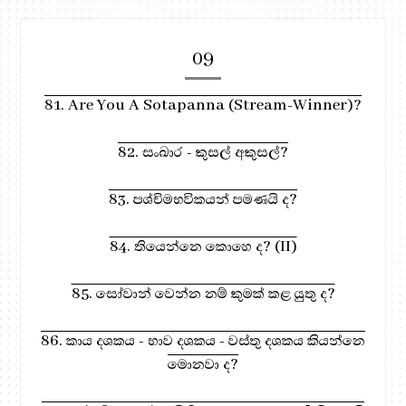
09
81. Are You A Sotapanna (Stream-Winner)?
82. සංඛාර - කුසල් අකුසල්?
83. පශ්චිමභවිකයන් පමණයි ද?
84. තියෙන්නෙ කොහෙ ද? (II)
85. සෝවාන් වෙන්න නම් කුමක් කළ යුතු ද?
86. කාය දශකය - භාව දශකය - වස්තු දශකය කියන්නෙ
මොනවා ද?