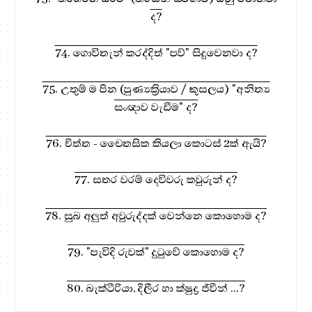
ද?
74. ගොවිතැන් කරද්දිත් "පව්" සිදුවෙනවා ද?
75. උතුම් ම පින (පුණ්‍යක්‍රියාව / කුසලය) "අනිත්‍ය
සංඥාව වැඩීම" ද?
76. චිත්ත - චෛතසික කියලා කොටස් 2ක් ඇයි?
77. සතර වරම් දෙවිවරු කවුරුන් ද?
78. සුබ අලුත් අවුරුද්දක් වෙන්නෙ කොහොම ද?
79. "පැවිදි රුවක්" දුටුවේ කොහොම ද?
80. බැක්ටීරියා, දිලීර හා ක්ෂුද්‍ර ජිවීන් ...?