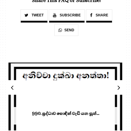
Share This FAQ or Subscribe!
TWEET
SUBSCRIBE
SHARE
SEND
990. ශ්‍රද්ධාව හොඳින් වැඩි යන සූත්‍...