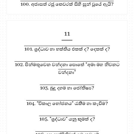
100. අජාසත් රජු තෙවරක් සිහි සුන් වූයේ ඇයි?
11
101. ශ්‍රද්ධාව හා භක්තිය එකක් ද? දෙකක් ද?
102. පින්මතුවෙන වන්දනා පොතේ "අමා මහ නිවනට
වන්දනා"
103. බුදු දහම හා ජෝතිෂ්‍ය?
104. "විකාල භෝජනය" රැකීම හා කැඩීම?
105. "ශ්‍රද්ධාව" යනු කුමක් ද?