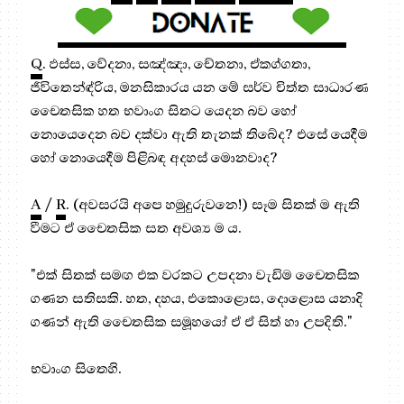
Q
. ඵස්ස, වේදනා, සඤ්ඤා, චේතනා, ඒකග්ගතා,
ජීවිතෙන්ඳ්‍රිය, මනසිකාරය යන මේ සර්ව චිත්ත සාධාරණ
චෛතසික හත භවාංග සිතට යෙදන බව හෝ
නොයෙදෙන බව දක්වා ඇති තැනක් තිබේද? එසේ යෙදීම
හෝ නොයෙදීම පිළිබඳ අදහස් මොනවාද?
A
/
R
. (අවසරයි අපෙ හමුදුරුවනෙ!) සෑම සිතක් ම ඇති
වීමට ඒ චෛතසික සත අවශ්‍ය ම ය.
"එක් සිතක් සමඟ එක වරකට උපදනා වැඩිම චෛතසික
ගණන සතිසකි. හත, දහය, එකොළොස, දොළොස යනාදි
ගණන් ඇති චෛතසික සමූහයෝ ඒ ඒ සිත් හා උපදිති."
භවාංග සිතෙහි.