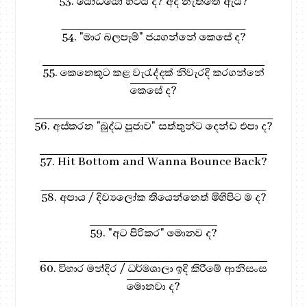
53. යෝධයෝ හිටිය ද? අද නැත්තේ ඇයි?
54. "මාර බලපෑම්" ජයගන්නේ කෙසේ ද?
55. කෙනෙකුට කළ වැරැද්දක් නිවැරදි කරගන්නේ
කෙසේ ද?
56. අස්කරන "බුද්ධ පූජාව" සත්තුන්ට දෙන්ඩ එපා ද?
57. Hit Bottom and Wanna Bounce Back?
58. අපාය / දිව්‍යලෝක තියෙන්නෙත් මිහිපිට ම ද?
59. "අට පිරිකර" මොනව ද?
60. විහාර මන්දිර / ධර්මශාලා ඉදි කිරීමේ ආනිසංස
මොනවා ද?