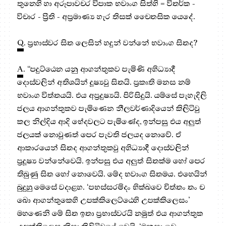
තුනෙහි හා අරූපාවචර විපාක භවාංග සිත්හි = විතර්ක -
විචාර - ප්‍රීති - අප්‍ර‍මාණ්‍ය හැර තිසක් චෛතසික යෙදේ.
Q
. ප්‍රභාස්වර සිත ලෙසින් හදුන් වන්නේ භවාංග සිතද?
A
. “පදුට්ඨෙන යනු ආගන්තුකව පැමිණි අහිධ්‍යාදී
දොස්වලින් අතිශයින් දූෂ්‍යවු සිතයි. ප්‍රකෘති මනස නම්
භවාංග විත්තයයි. එය අප්‍රදුෂ්‍යයි. පිරිසිදුයි. යම්සේ පැහැදිලි
ජලය ආගන්තුකව පැමිණෙන නීලවර්ණාදියෙන් කිලිටිවු
කල නිල්දිය ආදි භේදවලට පැමිණේද, ඉන්පසු එය අලුත්
ජලයක් නොවුණත් පෙර පැවති ජලයද නොවේ. ඒ
ආකාරයෙන් සිතද ආගන්තුකවු අහිධ්‍යාදී දොස්වලින්
ප්‍රදූෂ්‍ය වන්නේවෙයි. ඉන්පසු එය අලුත් සිතක්ම හෝ පෙර
තිබුණු සිත හෝ නොවෙයි. මේද භවාංග සිතමය. එහෙයින්
බුදුහු මෙසේ වදාළහ. ‘පභස්සරමිදං භික්ඛවෙ චිත්තං තං ච
ඛො ආගන්තුකෙහි උපක්කිලෙට්ඨෙහි උපක්කිලෙසං’
මහණෙනි මේ සිත ඉතා ප්‍රභාස්වරයි නමුත් එය ආගන්තුක