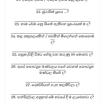
22. ජුරාසික් යුගය ...?
23. නාම ධර්ම යනු සිතේ ඇතිවන ප්‍රපංචයක් ම ද?
24. කළ අකුසලයකින් / පවකින් මිදෙන්නේ කොහොම
ද?
25. පසුතැවිලි වීමට හේතු වන කරුණු 10 මොනව ද?
26. අපේ සෞරග්‍රහ මණ්ඩලය වගේ වෙනත් සෞරග්‍රහ
මණ්ඩල තිබේ ද?
27. දෙමව්පියන් ගැන කලකිරිලා ද?
28. පන්සිල්වල අනුහස් මේ භවයේ දී ම ලැබෙනවා ද?