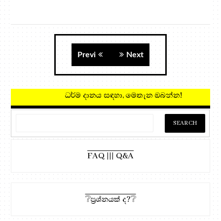
Previ
Next
ධර්ම දානය සඳහා, මෙතැන ඔබන්න!
FAQ ||| Q&A
❔ප්‍රශ්නයක් ද?❔