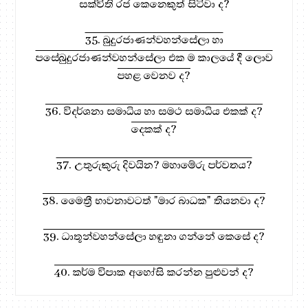
සක්විති රජ කෙනෙකුත් සිටිවා ද?
35. බුදුරජාණන්වහන්සේලා හා
පසේබුදුරජාණන්වහන්සේලා එක ම කාලයේ දී ලොව
පහළ වෙනව ද?
36. විදර්ශනා සමාධිය හා සමථ සමාධිය එකක් ද?
දෙකක් ද?
37. උතුරුකුරු දිවයින? මහාමේරු පර්වතය?
38. මෛත්‍රී භාවනාවටත් "මාර බාධක" තියනවා ද?
39. ධාතූන්වහන්සේලා හඳුනා ගන්නේ කෙසේ ද?
40. කර්ම විපාක අහෝසි කරන්න පුළුවන් ද?