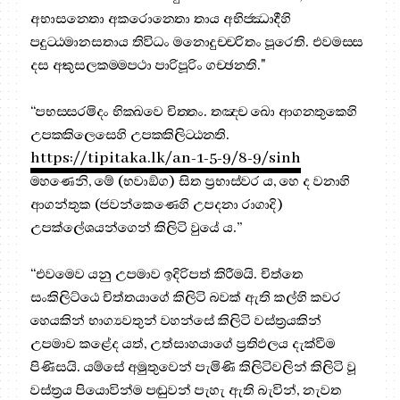
අභාසන‍්තො අකරොන‍්තො තාය අභිජ‍්ඣාදීහි
පදුට‍්ඨමානසතාය තිවිධං මනොදුච‍්චරිතං පූරෙති. එවමස‍්ස
දස අකුසලකම‍්මපථා පාරිපූරිං ගච‍්ඡන‍්ති."
“පභස‍්සරමිදං භික‍්ඛවෙ චිත‍්තං. තඤ‍්ච ඛො ආගන‍්තුකෙහි
උපක‍්කිලෙසෙහි උපක‍්කිලිට‍්ඨන‍්ති.
https://tipitaka.lk/an-1-5-9/8-9/sinh
මහණෙනි, මේ (භවාඞ්ග) සිත ප්‍රභාස්වර ය, හෙ ද වනාහි
ආගන්තුක (ජවන්කෙණෙහි උපදනා රාගාදි)
උපක්ලේශයන්ගෙන් කිලිටි වුයේ ය.”
“එවමෙව යනු උපමාව ඉදිරිපත් කිරීමයි. චිත්තෙ
සංකිලිට්ඨෙ චිත්තයාගේ කිලිටි බවක් ඇති කල්හි කවර
හෙයකින් භාග්‍යවතුන් වහන්සේ කිලිටි වස්ත්‍රයකින්
උපමාව කළේද යත්, උත්සාහයාගේ ප්‍රතිඵලය දැක්වීම
පිණිසයි. යම්සේ අමුතුවෙන් පැමිණි කිලිටිවලින් කිලිටි වූ
වස්ත්‍රය පියොවින්ම පඬුවන් පැහැ ඇති බැවින්, නැවත