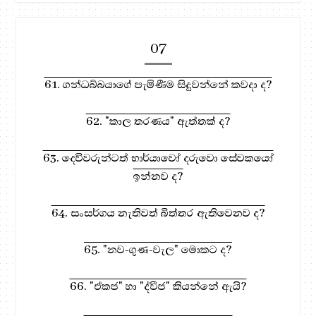
07
61. ගන්ධබ්බයාගේ පැමිණීම සිදුවන්නේ කවදා ද?
62. "කාල තරණය" ඇත්තක් ද?
63. දෙවිවරුන්ටත් භාර්යාවෝ දරුවො සේවකයෝ
ඉන්නව ද?
64. සංසර්ගය නැතිවත් බිත්තර ඇතිවෙනව ද?
65. "නව-ගුණ-වැල" මොකට ද?
66. "ඒකජ" හා "ද්වීජ" කියන්නේ ඇයි?