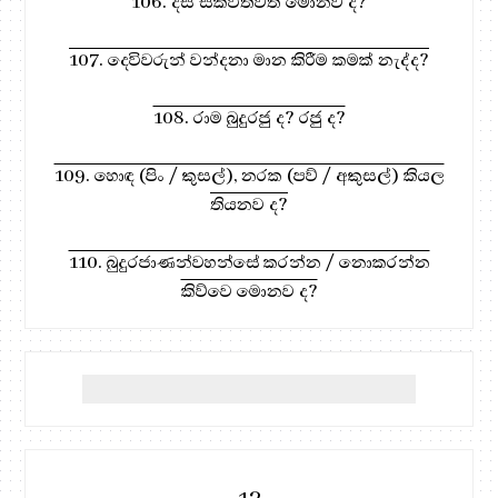
106. දස සක්විතිවත් මොනව ද?
107. දෙවිවරුන් වන්දනා මාන කිරීම කමක් නැද්ද?
108. රාම බුදුරජු ද? රජු ද?
109. හොඳ (පිං / කුසල්), නරක (පව් / අකුසල්) කියල
තියනව ද?
110. බුදුරජාණන්වහන්සේ කරන්න / නොකරන්න
කිව්වෙ මොනව ද?