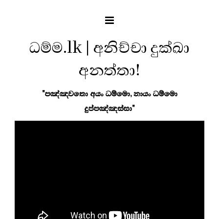
ධම්ම.lk | අනිච්චා දුක්ඛා
අනත්තා!
"පඤ්ඤවතො අයං ධම්මො, නායං ධම්මො
දුප්පඤ්ඤස්සා"