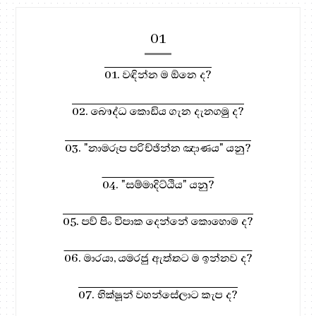
01
01. වඳින්න ම ඕනෙ ද?
02. බෞද්ධ කොඩිය ගැන දැනගමු ද?
03. "නාමරූප පරිච්ඡින්න ඤාණය" යනු?
04. "සම්මාදිට්ඨිය" යනු?
05. පව් පිං විපාක දෙන්නේ කොහොම ද?
06. මාරයා, යමරජු ඇත්තට ම ඉන්නව ද?
07. භික්ෂූන් වහන්සේලාට කැප ද?