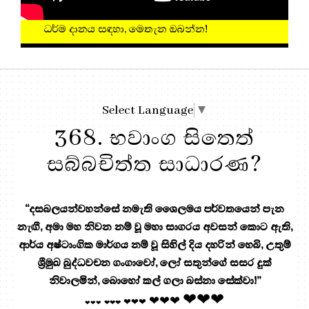
ධර්ම දානය සඳහා, මෙතැන
Select Language
▼
368. භවාංග සිතෙත්
සබ්බචිත්ත සාධාරණ?
“දසබලයන්වහන්සේ නමැති ශෛලමය පර්වතයෙන් පැන
නැඟී, අමා මහ නිවන නම් වූ මහා සාගරය අවසන් කොට ඇති,
ආර්ය අෂ්ටාංගික මාර්ගය නම් වූ සිහිල් දිය දහරින් හෙබි, උතුම්
ශ්‍රීමුඛ බුද්ධවචන ගංගාවෝ, ලෝ සතුන්ගේ සසර දුක්
නිවාලමින්, බොහෝ කල් ගලා බස්නා සේක්වා!”
❤❤❤
❤❤❤
❤❤❤
❤❤❤
❤❤❤