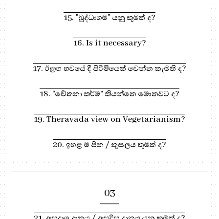
15. "බුද්ධාගම" යනු කුමක් ද?
16. Is it necessary?
17. ඊළඟ භවයේ දී පිරිමියෙක් වෙන්න කැමති ද?
18. “චේතනා කර්ම” කියන්නෙ මොනවට ද?
19. Theravada view on Vegetarianism?
20. ඉහළ ම පින / කුසලය කුමක් ද?
03
21. අසදෘශ දානය / අසදිස දානය යනු කුමක් ද?