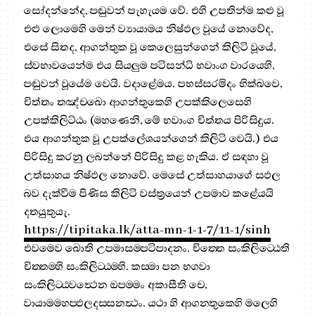
සෝදන්නේද, පඬුවන් පැහැයම වේ. එහි උපතින්ම කළු වූ
එළු ලොමෙහි මෙන් ව්‍යායාමය නිෂ්ඵල වූයේ නොවේද,
එසේ සිතද, ආගන්තුක වූ කෙලෙසුන්ගෙන් කිලිටි වූයේ,
ස්වභාවයෙන්ම එය සියලුම පටිසන්ධි භවාංග වාරයෙහි,
පඬුවන් වූයේම වෙයි. වදාළේමය. පභස්සරමිදං භික්ඛවෙ,
චිත්තං තඤ්චඛො ආගන්තුකෙහි උපක්කිලෙසෙහි
උපක්කිලිට්ඨං (මහණෙනි, මේ භවාංග චිත්තය පිරිසිදුය.
එය ආගන්තුක වූ උපක්ලේශයන්ගෙන් කිලිටි වෙයි.) එය
පිරිසිදු කරනු ලබන්නේ පිරිසිදු කළ හැකිය. ඒ සඳහා වූ
උත්සාහය නිෂ්ඵල නොවේ. මෙසේ උත්සාහයාගේ සඵල
බව දැක්වීම පිණිස කිලිටි වස්ත්‍රයෙන් උපමාව කළේයයි
දතයුතුයැ.
https://tipitaka.lk/atta-mn-1-1-7/11-1/sinh
එවමෙව ඛොති උපමාසම‍්පටිපාදනං. චිත‍්තෙ සංකිලිට‍්ඨෙති
චිත‍්තම‍්හි සංකිලිට‍්ඨම‍්හි. කස‍්මා පන භගවා
සංකිලිට‍්ඨවත්‍ථෙන ඔපම‍්මං අකාසීති චෙ,
වායාමමහප‍්ඵලදස‍්සනත්‍ථං. යථා හි ආගන‍්තුකෙහි මලෙහි