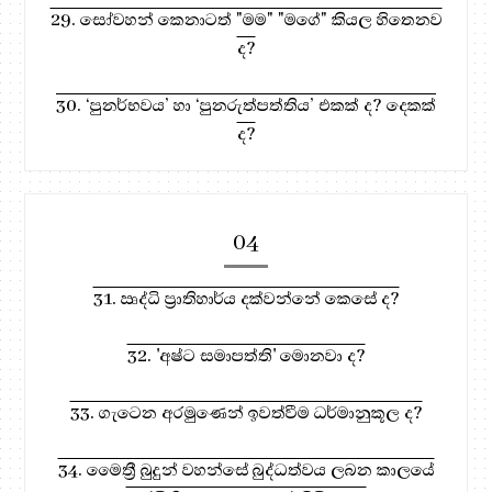
29. සෝවහන් කෙනාටත් "මම" "මගේ" කියල හිතෙනව
ද?
30. ‘පුනර්භවය’ හා ‘පුනරුත්පත්තිය’ එකක් ද? දෙකක්
ද?
04
31. ඍද්ධි ප්‍රාතිහාර්ය දක්වන්නේ කෙසේ ද?
32. 'අෂ්ට සමාපත්ති' මොනවා ද?
33. ගැටෙන අරමුණෙන් ඉවත්වීම ධර්මානුකූල ද?
34. මෛත්‍රී බුදුන් වහන්සේ බුද්ධත්වය ලබන කාලයේ