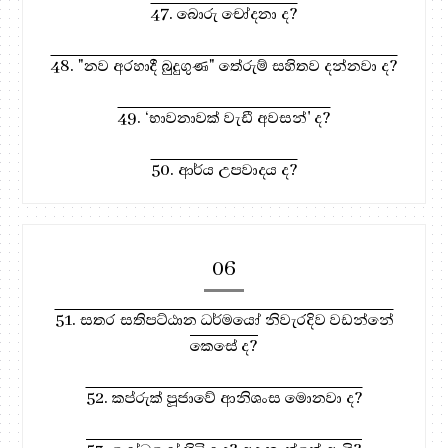
47. බොරු චෝදනා ද?
48. "නව අරහාදී බුදුගුණ" තේරුම් සහිතව දන්නවා ද?
49. ‘භාවනාවක් වැඩී අවසන්' ද?
50. ආර්ය උපවාදය ද?
06
51. සතර සතිපට්ඨාන ධර්මයෝ නිවැරදිව වඩන්නේ
කෙසේ ද?
52. කප්රුක් පූජාවේ ආනිශංස මොනවා ද?