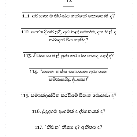
12
111. අවසාන ම තීරණය ගන්නේ කොහොම ද?
112. පෝය දිනවලදී, අට සිල් මෙන්ම, දස සිල් ද
සමාදන් විය හැකිද?
113. හිටගෙන මල් පූජා කරන්න හොඳ නැද්ද?
114. ‘‘නමො තස්ස භගවතො අරහතො
සම්මාසම්බුද්ධස්ස!"
115. සම්‍යක්දෘෂ්ටික කරවීමේ විපාක මොනවා ද?
116. බුදුදහම ආගමක් ද දර්ශනයක් ද?
117. "නිවන" නිත්‍ය ද? අනිත්‍ය ද?