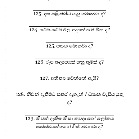
123. දස පළිබෝධ යනු මොනවා ද?
124. කර්ම-කර්ම ඵල අදහන්න ම ඕන ද?
125. පසඟ මොනවා ද?
126. රූප කලාපයක් යනු කුමක් ද?
127. අනිත්‍ය වෙන්නේ ඇයි?
128. නිවන් දැකීමට සතර දැහැන් / ධ්‍යාන වැඩිය යුතු
ද?
129. නිවන් දැකීම නිසා කවදා හෝ ලෝකය
සත්ත්වයන්ගෙන් හිස් වෙනවා ද?