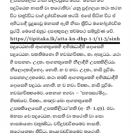
උපක්කිලෙස නිසා කිලිටිවුයේ වෙයි. ‘මනසා චෙ
පදුට්ඨෙන භාසති වා කරොතිවා’ යනු පුද්ගලයා කථා කරන
විට චතුර්විධ වාග් දුශ්චරිතයම කරයි. එසේ සිටින විට ඒ
අහිධ්‍යාදී ප්‍රදූෂ්‍යවූ මනසක් ඇති නිසා ත්‍රිවිධ මනෝදුශ්චරිත
පුරයි. මෙසේ ඔහුට දසඅකුසල කර්මපථ සම්පුර්ණ වේ.
https://tipitaka.lk/atta-kn-dhp-1-1/11-3/sinh
පදුට‍්ඨෙනාති ආගන‍්තුකෙහි අභිජ‍්ඣාදීහි දොසෙහි
පදුට‍්ඨෙන. පකතිමනො හි භවඞ‍්ගචිත‍්තං, තං අපදුට‍්ඨං. යථා
හි පසන‍්නං උදකං ආගන‍්තුකෙහි නීලාදීහි උපක‍්කිලිට‍්ඨං
නීලොදකාදිභෙදං හොති, න ච නවං උදකං, නාපි පුරිමං
පසන‍්නඋදකමෙව, තථා තම‍්පි ආගන‍්තුකෙහි අභිජ‍්ඣාදීහි
දොසෙහි පදුට‍්ඨං හොති, න ච නවං චිත‍්තං, නාපි පුරිමං
භවඞ‍්ගචිත‍්තමෙව, තෙනාහ භගවා – “පභස‍්සරමිදං,
භික‍්ඛවෙ, චිත‍්තං, තඤ‍්ච ඛො ආගන‍්තුකෙහි
උපක‍්කිලෙසෙහි උපක‍්කිලිට‍්ඨ”න‍්ති (අ· නි· 1.49). එවං
මනසා චෙ පදුට‍්ඨෙන, භාසති වා කරොති වා සො
භාසමානො චතුබ‍්බිධං වචීදුච‍්චරිතමෙව භාසති,
කරොන‍්තො තිවිධං කායදුච‍්චරිතමෙව කරොති,