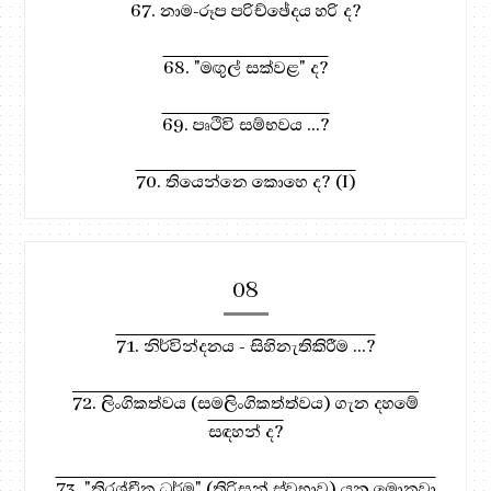
67. නාම-රූප පරිච්ඡේදය හරි ද?
68. "මඟුල් සක්වළ" ද?
69. පෘථිවි සම්භවය ...?
70. තියෙන්නෙ කොහෙ ද? (I)
08
71. නිර්වින්දනය - සිහිනැතිකිරීම ...?
72. ලිංගිකත්වය (සමලිංගිකත්ත්වය) ගැන දහමේ
සඳහන් ද?
73. "තිරශ්චීන ධර්ම" (තිරිසන් ස්වභාව) යනු මොනවා