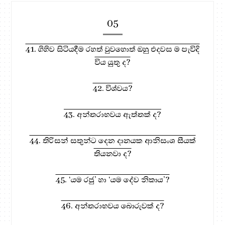
05
41. ගිහිව සිටියදීම රහත් වුවහොත් ඔහු එදවස ම පැවිදි
විය යුතු ද?
42. විශ්වය?
43. අන්තරාභවය ඇත්තක් ද?
44. තිරිසන් සතුන්ට දෙන දානයක ආනිසංශ සීයක්
තියනවා ද?
45. ‘යම රජු’ හා ‘යම දේව නිකාය’?
46. අන්තරාභවය බොරුවක් ද?