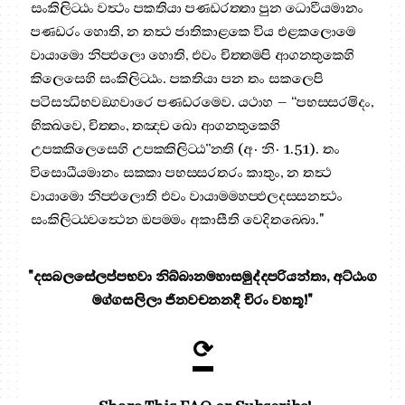
සංකිලිට‍්ඨං වත්‍ථං පකතියා පණ‍්ඩරත‍්තා පුන ධොවීයමානං
පණ‍්ඩරං හොති, න තත්‍ථ ජාතිකාළකෙ විය එළකලොමෙ
වායාමො නිප‍්ඵලො හොති, එවං චිත‍්තම‍්පි ආගන‍්තුකෙහි
කිලෙසෙහි සංකිලිට‍්ඨං. පකතියා පන තං සකලෙපි
පටිසන්‍ධිභවඞ‍්ගවාරෙ පණ‍්ඩරමෙව. යථාහ – “පභස‍්සරමිදං,
භික‍්ඛවෙ, චිත‍්තං, තඤ‍්ච ඛො ආගන‍්තුකෙහි
උපක‍්කිලෙසෙහි උපක‍්කිලිට‍්ඨ”න‍්ති (අ· නි· 1.51). තං
විසොධීයමානං සක‍්කා පභස‍්සරතරං කාතුං, න තත්‍ථ
වායාමො නිප‍්ඵලොති එවං වායාමමහප‍්ඵලදස‍්සනත්‍ථං
සංකිලිට‍්ඨවත්‍ථෙන ඔපම‍්මං අකාසීති වෙදිතබ‍්බො."
"දසබලසේලප්පභවා නිබ්බානමහාසමුද්දපරියන්තා, අට්ඨංග
මග්ගසලිලා ජිනවචනනදී චිරං වහතූ!"
⟳