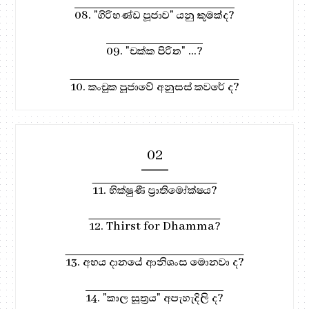
08. "ගිරිභණ්ඩ පූජාව" යනු කුමක්ද?
09. "චක්ක පිරිත" ...?
10. කංචුක පූජාවේ අනුසස් කවරේ ද?
02
11. භික්ෂුණී ප්‍රාතිමෝක්ෂය?
12. Thirst for Dhamma?
13. අභය දානයේ ආනිශංස මොනවා ද?
14. "කාල සූත්‍රය" අපැහැදිලි ද?