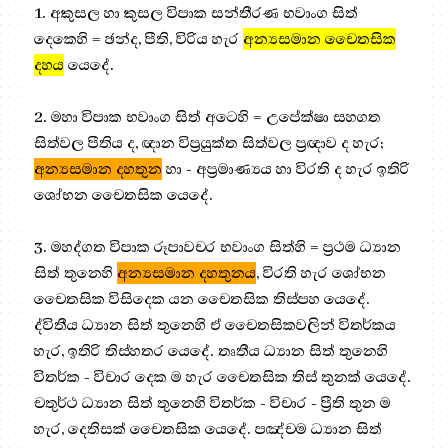
1. අකුසල හා කුසල විපාක සන්තීරණ භවාංග සිත්
දෙකෙහි = ඡන්ද, පීති, විරිය හැර
අන්‍යසමාන චෛතසික
දහය
යෙදේ.
2. මහා විපාක භවාංග සිත් අටෙහි = උපේක්ෂා සහගත
සිත්වල පීතිය ද, ඥාන විප්‍ර‍යුක්ත සිත්වල ප්‍ර‍ඥාව ද හැර;
අන්‍යසමාන දහතුන
හා - අප්‍ර‍මාණ්‍යය හා විරති ද හැර ඉතිරි
ශෝභන චෛතසික යෙදේ.
3. මහද්ගත විපාක රූපාවචර භවාංග සිත්හි = ප්‍ර‍ථම ධ්‍යාන
සිත් තුනෙහි
අන්‍යසමාන දහතුනය
, විරති හැර ශෝභන
චෛතසික විසිදෙක යන චෛතසික තිස්පහ යෙදේ.
ද්විතීය ධ්‍යාන සිත් තුනෙහි ඒ චෛතසිකවලින් විතර්කය
හැර, ඉතිරි තිස්හතර යෙදේ. තෘතීය ධ්‍යාන සිත් තුනෙහි
විතර්ක - විචාර දෙක ම හැර චෛතසික තිස් තුනක් යෙදේ.
චතුර්ථ ධ්‍යාන සිත් තුනෙහි විතර්ක - විචාර - ප්‍රීති තුන ම
හැර, දෙතිසක් චෛතසික යෙදේ. පඤ්චම ධ්‍යාන සිත්