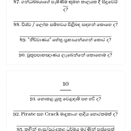
87. ගන්ධබ්බයාගේ පැමිණීම කුමන කාලයක දී සිදුවෙයි
ද?
88. විශ්ව / ලෝක සම්භවය පිළිබඳ සඳහන් කොහෙ ද?
89. "නිර්වාණය" හේතු-ප්‍රත්‍යයන්ගෙන් තොර ද?
90. චුතූපපාතඤාණය ලැබෙන්නේ කොහොම ද?
10
91. නොකළ යුතු වෙළඳාම් පහ හරි ද?
92. Pirate සහ Crack මෘදුකාංග ආදිය හොරකමක් ද?
93. කලින් ඇසූ/පුරුදුකළ ධර්මය මරණින් පස්සෙත්