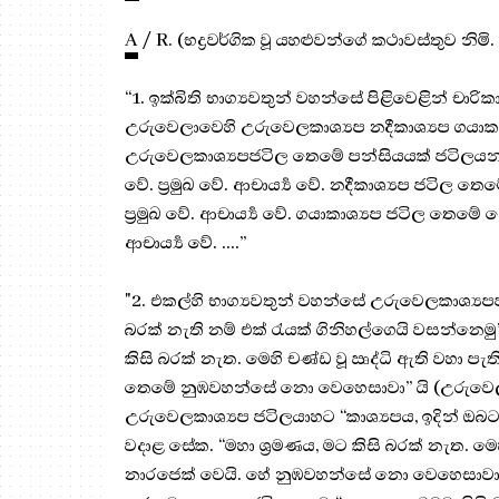
A
/ R. (භද්‍රවර්ගික වූ යහළුවන්ගේ කථාවස්තුව නිම
“1. ඉක්බිති භාග්‍යවතුන් වහන්සේ පිළිවෙළින් චා
උරුවෙලාවෙහි උරුවෙලකාශ්‍යප නදීකාශ්‍යප ගයාකා
උරුවෙලකාශ්‍යපජටිල තෙමේ පන්සියයක් ජටිලයන්ට 
වේ. ප්‍රමුඛ වේ. ආචාර්‍ය්‍ය වේ. නදීකාශ්‍යප ජටිල 
ප්‍රමුඛ වේ. ආචාර්‍ය්‍ය වේ. ගයාකාශ්‍යප ජටිල තෙමේ
ආචාර්‍ය්‍ය වේ. ….”
"2. එකල්හි භාග්‍යවතුන් වහන්සේ උරුවෙලකාශ්‍ය
බරක් නැති නම් එක් රැයක් ගිනිහල්ගෙයි වසන්නෙම
කිසි බරක් නැත. මෙහි චණ්ඩ වූ ඍද්ධි ඇති වහා ප
තෙමේ නුඹවහන්සේ නො වෙහෙසාවා” යි (උරුවෙලකා
උරුවෙලකාශ්‍යප ජටිලයාහට “කාශ්‍යපය, ඉදින් ඔබට
වදාළ සේක. “මහා ශ්‍රමණය, මට කිසි බරක් නැත. මෙ
නාරජෙක් වෙයි. හේ නුඹවහන්සේ නො වෙහෙසාවා” ය