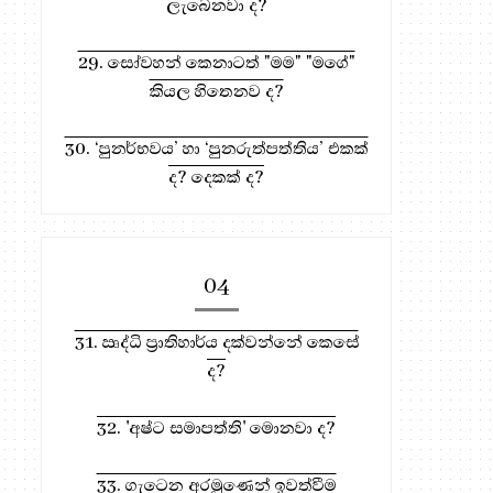
ලැබෙනවා ද?
29. සෝවහන් කෙනාටත් "මම" "මගේ"
කියල හිතෙනව ද?
30. ‘පුනර්භවය’ හා ‘පුනරුත්පත්තිය’ එකක්
ද? දෙකක් ද?
04
31. ඍද්ධි ප්‍රාතිහාර්ය දක්වන්නේ කෙසේ
ද?
32. 'අෂ්ට සමාපත්ති' මොනවා ද?
33. ගැටෙන අරමුණෙන් ඉවත්වීම