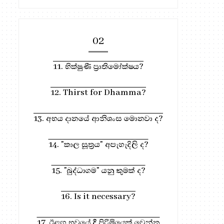
02
11. භික්ෂුණී ප්‍රාතිමෝක්ෂය?
12. Thirst for Dhamma?
13. අභය දානයේ ආනිශංස මොනවා ද?
14. "කාල සූත්‍රය" අපැහැදිලි ද?
15. "බුද්ධාගම" යනු කුමක් ද?
16. Is it necessary?
17. ඊළඟ භවයේ දී පිරිමියෙක් වෙන්න