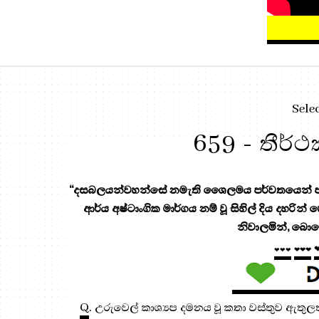
Sele
659 - තීර්
“දසබලයන්වහන්සේ නමැති ශෛලමය පර්වතයෙන් පැන
ආර්ය අෂ්ටාංගික මාර්ගය නම් වූ සිහිල් දිය දහරින්
නිවාලමින්, බොහ
❤❤❤
❤❤❤
Q
. උරුවෙල් කාශ්‍යප දමනය වූ කතා වස්තුව ඇතුලත