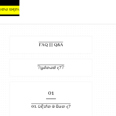
 සඳහා, මෙතැන ඔබන්න!
FAQ ||| Q&A
❔ප්‍රශ්නයක් ද?❔
01
01. වඳින්න ම ඕනෙ ද?