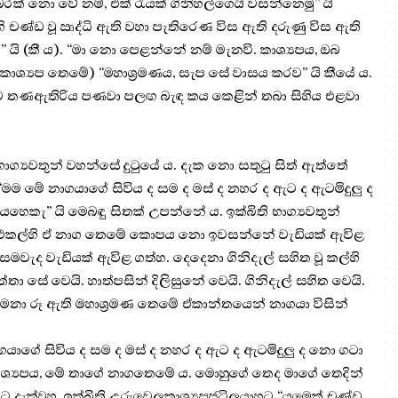
රක් නො වේ නම්, එක් රැයක් ගිනිහල්ගෙයි වසන්නෙමු” යි
හි චණ්ඩ වූ ඍද්ධි ඇති වහා පැතිරෙණ විස ඇති දරුණු විස ඇති
ි (කී ය). “මා නො පෙළන්නේ නම් මැනවි. කාශ්‍යපය, ඔබ
කාශ්‍යප තෙමේ) “මහාශ්‍රමණය, සැප සේ වාසය කරව” යි කීයේ ය.
ල් ව තණඇතිරිය පණවා පලඟ බැඳ කය කෙළින් තබා සිහිය එළවා
භාග්‍යවතුන් වහන්සේ දුටුයේ ය. දැක නො සතුටු සිත් ඇත්තේ
ට “මම මේ නාගයාගේ සිවිය ද සම ද මස් ද නහර ද ඇට ද ඇටමිදුලු ද
කැ” යි මෙබඳු සිතක් උපන්නේ ය. ඉක්බිති භාග්‍යවතුන්
ියහ. එකල්හි ඒ නාග තෙමේ කොපය නො ඉවසන්නේ වැඩියක් ඇවිළ
වැද වැඩියක් ඇවිළ ගත්හ. දෙදෙනා ගිනිදැල් සහිත වූ කල්හි
තා සේ වෙයි. හාත්පසින් දිලිසුනේ වෙයි. ගිනිදැල් සහිත වෙයි.
, මනා රූ ඇති මහාශ්‍රමණ තෙමේ ඒකාන්තයෙන් නාගයා විසින්
ාගයාගේ සිවිය ද සම ද මස් ද නහර ද ඇට ද ඇටමිදුලු ද නො ගටා
 “කාශ්‍යපය, මේ තාගේ නාගතෙමේ ය. මොහුගේ තෙද මාගේ තෙදින්
දැක්වූහ. ඉක්බිති උරුවෙලකාශ්‍යපජටිලයාහට “යමෙක් චණ්ඩ