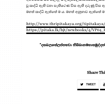
වූ ඍද්ධි ඇති වහා පැතිරෙණ විස ඇති දරුණු විස
මහත් ඍද්ධි ඇත්තේ ම ය. මහත් අනුභාව ඇත්තේ ම 
http://www.thripitakaya.org/tipitakaya
https://pitaka.lk/bjt/newbooks/4/VP04_
"දසබලසේලප්පභවා නිබ්බානමහාසමුද්දපරි
Share Thi
TWEET