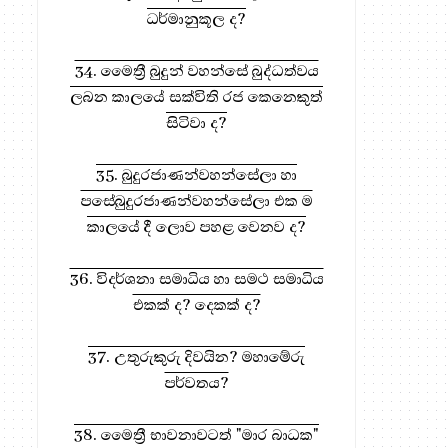
ධර්මානුකූල ද?
34. මෛත්‍රී බුදුන් වහන්සේ බුද්ධත්වය
ලබන කාලයේ සක්විති රජ කෙනෙකුත්
සිටිවා ද?
35. බුදුරජාණන්වහන්සේලා හා
පසේබුදුරජාණන්වහන්සේලා එක ම
කාලයේ දී ලොව පහළ වෙනව ද?
36. විදර්ශනා සමාධිය හා සමථ සමාධිය
එකක් ද? දෙකක් ද?
37. උතුරුකුරු දිවයින? මහාමේරු
පර්වතය?
38. මෛත්‍රී භාවනාවටත් "මාර බාධක"