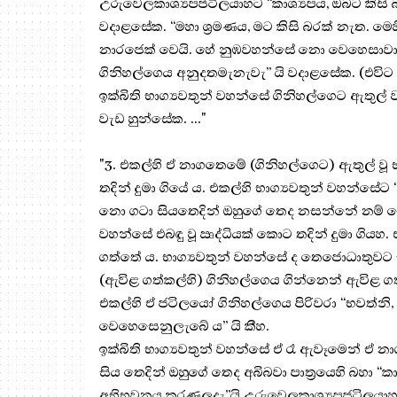
උරුවෙලකාශ්‍යපජටිලයාහට “කාශ්‍යපය, ඔබට කිසි බ
වදාළසේක. “මහා ශ්‍රමණය, මට කිසි බරක් නැත. මෙ
නාරජෙක් වෙයි. හේ නුඹවහන්සේ නො වෙහෙසාවා” ය
ගිනිහල්ගෙය අනුදතමැනැවැ” යි වදාළසේක. (එවිට 
ඉක්බිති භාග්‍යවතුන් වහන්සේ ගිනිහල්ගෙට ඇතු
වැඩ හුන්සේක. ..."
"3. එකල්හි ඒ නාගතෙමේ (ගිනිහල්ගෙට) ඇතුල් වූ 
තදින් දුමා ගියේ ය. එකල්හි භාග්‍යවතුන් වහන්සේ
නො ගටා සියතෙදින් ඔහුගේ තෙද නසන්නේ නම් යෙහෙ
වහන්සේ එබඳු වූ ඍද්ධියක් කොට තදින් දුමා ග
ගත්තේ ය. භාග්‍යවතුන් වහන්සේ ද තෙජොධාතුවට සම
(ඇවිළ ගත්කල්හි) ගිනිහල්ගෙය ගින්නෙන් ඇවිළ ගත්
එකල්හි ඒ ජටිලයෝ ගිනිහල්ගෙය පිරිවරා “භවත්නි
වෙහෙසෙනුලැබේ ය” යි කීහ.
ඉක්බිති භාග්‍යවතුන් වහන්සේ ඒ රෑ ඇවෑමෙන් ඒ න
සිය තෙදින් ඔහුගේ තෙද අබිබවා පාත්‍රයෙහි බහා
අභිභවනය කරණලදැ”යි උරුවෙලකාශ්‍යපජටිලයාහට 