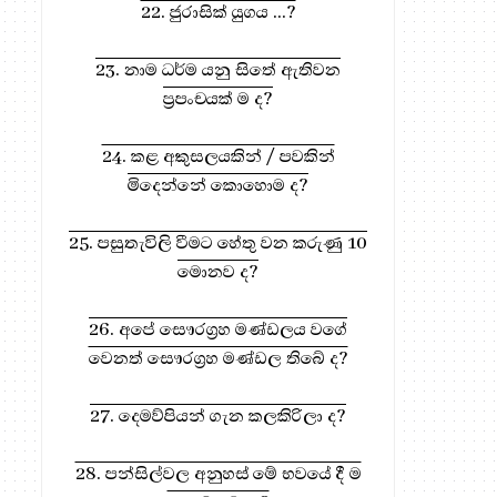
22. ජුරාසික් යුගය ...?
23. නාම ධර්ම යනු සිතේ ඇතිවන
ප්‍රපංචයක් ම ද?
992. බ්‍රහ්ම ලෝකේ යන
983. “කර්ම” සහ “කර්ම 
24. කළ අකුසලයකින් / පවකින්
කාන්තාවෝ කොයි ...
සමානයි ද?
මිදෙන්නේ කොහොම ද?
25. පසුතැවිලි වීමට හේතු වන කරුණු 10
මොනව ද?
26. අපේ සෞරග්‍රහ මණ්ඩලය වගේ
වෙනත් සෞරග්‍රහ මණ්ඩල තිබේ ද?
27. දෙමව්පියන් ගැන කලකිරිලා ද?
ධර්ම දානය සඳහා, මෙතැන ඔබන්න!
28. පන්සිල්වල අනුහස් මේ භවයේ දී ම