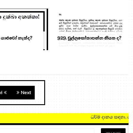
 යාළුවෝ නැත්ද?
929. චුල්ලසෝතාපන්න නියත ද?
vi
Next