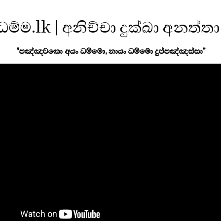
ධම්ම.lk | අනිච්චා දුක්ඛා අනත්තා
"පඤ්ඤවතො අයං ධම්මො, නායං ධම්මො දුප්පඤ්ඤස්සා"