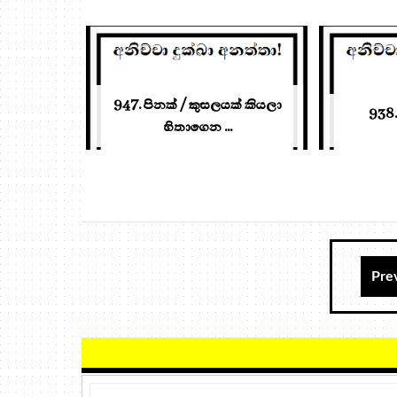
947. පිනක් / කුසලයක් කියලා
938.
හිතාගෙන ...
Pre