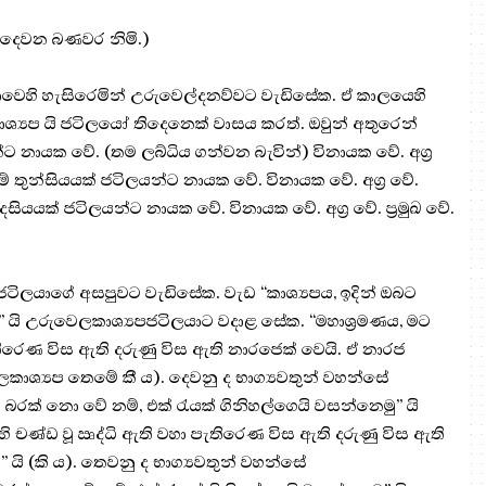
ි. දෙවන බණවර නිමි.)
රිකාවෙහි හැසිරෙමින් උරුවෙල්දනව්වට වැඩිසේක. ඒ කාලයෙහි
ශ්‍යප යි ජටිලයෝ තිදෙනෙක් වාසය කරත්. ඔවුන් අතුරෙන්
නායක වේ. (තම ලබ්ධිය ගන්වන බැවින්) විනායක වේ. අග්‍ර
තෙමේ තුන්සියයක් ජටිලයන්ට නායක වේ. විනායක වේ. අග්‍ර වේ.
 දෙසියයක් ජටිලයන්ට නායක වේ. විනායක වේ. අග්‍ර වේ. ප්‍රමුඛ වේ.
පජටිලයාගේ අසපුවට වැඩිසේක. වැඩ “කාශ්‍යපය, ඉදින් ඔබට
ු” යි උරුවෙලකාශ්‍යපජටිලයාට වදාළ සේක. “මහාශ්‍රමණය, මට
ැතිරෙණ විස ඇති දරුණු විස ඇති නාරජෙක් වෙයි. ඒ නාරජ
ශ්‍යප තෙමේ කී ය). දෙවනු ද භාග්‍යවතුන් වහන්සේ
 බරක් නො වේ නම්, එක් රැයක් ගිනිහල්ගෙයි වසන්නෙමු” යි
හි චණ්ඩ වූ ඍද්ධි ඇති වහා පැතිරෙණ විස ඇති දරුණු විස ඇති
ි (කි ය). තෙවනු ද භාග්‍යවතුන් වහන්සේ