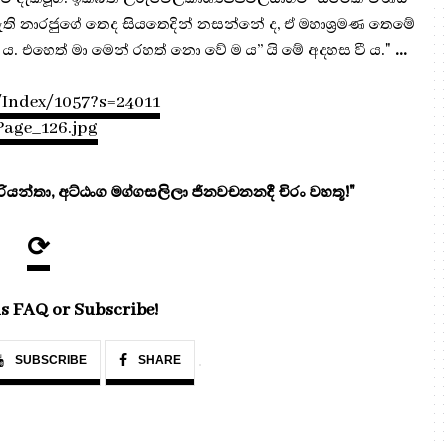
 ඇති නාරජුගේ තෙද සියතෙදින් නසන්නේ ද, ඒ මහාශ්‍රමණ තෙමේ
ය. එහෙත් මා මෙන් රහත් නො වේ ම ය” යි මේ අදහස වී ය."
...
/Index/1057?s=24011
Page_126.jpg
යන්තා, අට්ඨංග මග්ගසලිලා ජිනවචනනදී චිරං වහතූ!"
⟳
s FAQ or Subscribe!
SUBSCRIBE
SHARE