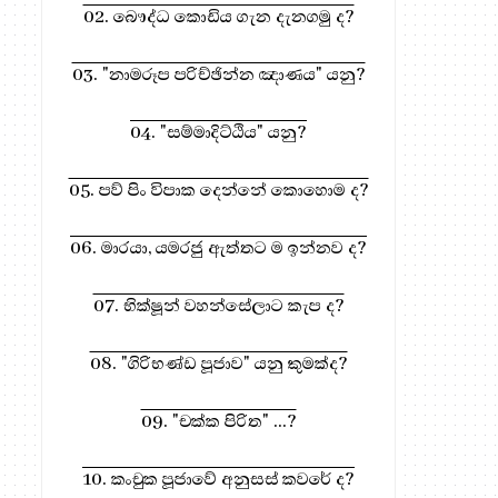
02. බෞද්ධ කොඩිය ගැන දැනගමු ද?
03. "නාමරූප පරිච්ඡින්න ඤාණය" යනු?
04. "සම්මාදිට්ඨිය" යනු?
05. පව් පිං විපාක දෙන්නේ කොහොම ද?
06. මාරයා, යමරජු ඇත්තට ම ඉන්නව ද?
07. භික්ෂූන් වහන්සේලාට කැප ද?
08. "ගිරිභණ්ඩ පූජාව" යනු කුමක්ද?
09. "චක්ක පිරිත" ...?
10. කංචුක පූජාවේ අනුසස් කවරේ ද?