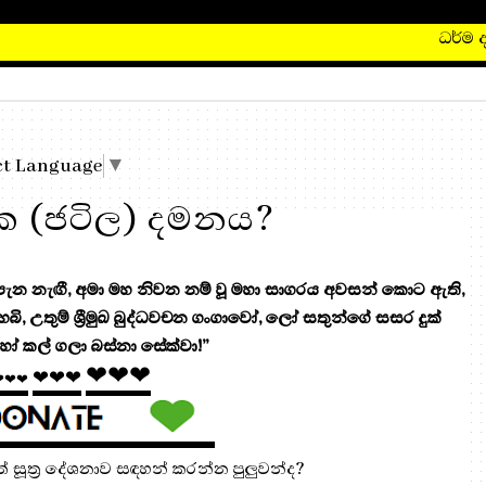
ධර්ම දානය
ct Language
▼
ථක (ජටිල) දමනය?
 නැඟී, අමා මහ නිවන නම් වූ මහා සාගරය අවසන් කොට ඇති,
 හෙබි, උතුම් ශ්‍රීමුඛ බුද්ධවචන ගංගාවෝ, ලෝ සතුන්ගේ සසර දුක්
ෝ කල් ගලා බස්නා සේක්වා!”
❤❤❤
❤❤❤
❤❤❤
් සූත්‍ර දේශනාව සඳහන් කරන්න පුලුවන්ද?