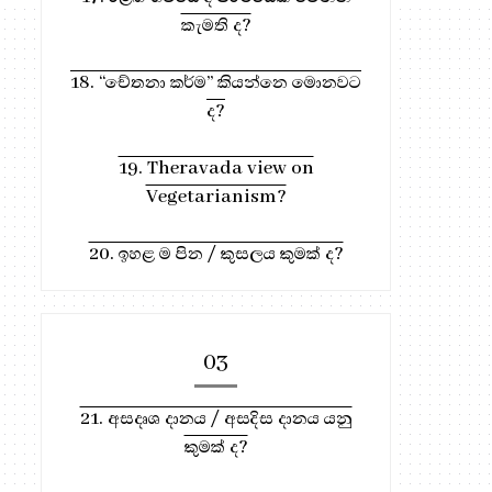
කැමති ද?
18. “චේතනා කර්ම” කියන්නෙ මොනවට
ද?
19. Theravada view on
Vegetarianism?
20. ඉහළ ම පින / කුසලය කුමක් ද?
03
21. අසදෘශ දානය / අසදිස දානය යනු
කුමක් ද?