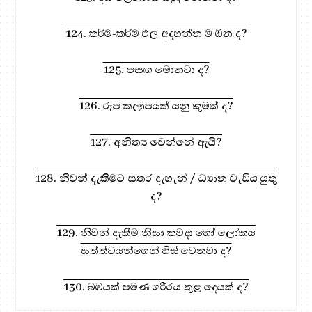
124. කර්ම-කර්ම ඵල අදහන්න ම ඕන ද?
125. පසඟ මොනවා ද?
126. රූප කලාපයක් යනු කුමක් ද?
127. අනිත්‍ය වෙන්නේ ඇයි?
128. නිවන් දැකීමට සතර දැහැන් / ධ්‍යාන වැඩිය යුතු
ද?
129. නිවන් දැකීම නිසා කවදා හෝ ලෝකය
සත්ත්වයන්ගෙන් හිස් වෙනවා ද?
130. බඹයක් පමණ ශරීරය තුළ දෙයක් ද?