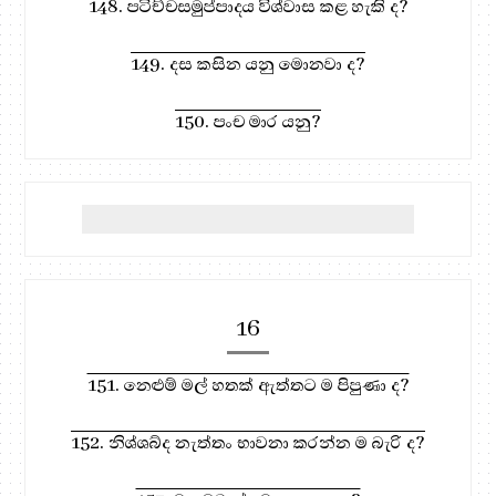
148. පටිච්චසමුප්පාදය විශ්වාස කළ හැකි ද?
149. දස කසින යනු මොනවා ද?
150. පංච මාර යනු?
16
151. නෙළුම් මල් හතක් ඇත්තට ම පිපුණා ද?
152. නිශ්ශබ්ද නැත්තං භාවනා කරන්න ම බැරි ද?