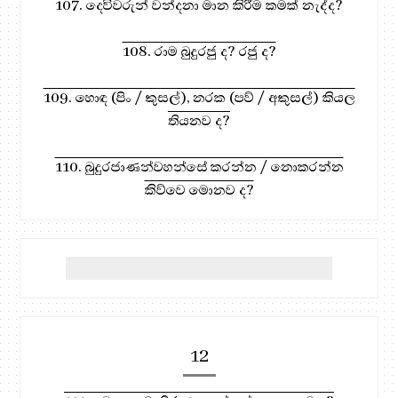
107. දෙවිවරුන් වන්දනා මාන කිරීම කමක් නැද්ද?
108. රාම බුදුරජු ද? රජු ද?
109. හොඳ (පිං / කුසල්), නරක (පව් / අකුසල්) කියල
තියනව ද?
110. බුදුරජාණන්වහන්සේ කරන්න / නොකරන්න
කිව්වෙ මොනව ද?
12