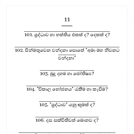
11
101. ශ්‍රද්ධාව හා භක්තිය එකක් ද? දෙකක් ද?
102. පින්මතුවෙන වන්දනා පොතේ "අමා මහ නිවනට
වන්දනා"
103. බුදු දහම හා ජෝතිෂ්‍ය?
104. "විකාල භෝජනය" රැකීම හා කැඩීම?
105. "ශ්‍රද්ධාව" යනු කුමක් ද?
106. දස සක්විතිවත් මොනව ද?