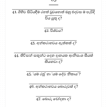
41. ගිහිව සිටියදීම රහත් වුවහොත් ඔහු එදවස ම පැවිදි
විය යුතු ද?
42. විශ්වය?
43. අන්තරාභවය ඇත්තක් ද?
44. තිරිසන් සතුන්ට දෙන දානයක ආනිසංශ සීයක්
තියනවා ද?
45. ‘යම රජු’ හා ‘යම දේව නිකාය’?
46. අන්තරාභවය බොරුවක් ද?
47. බොරු චෝදනා ද?