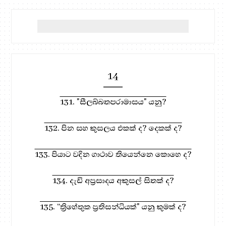
14
131. "සීලබ්බතපරාමාසය" යනු?
132. පින සහ කුසලය එකක් ද? දෙකක් ද?
133. පියාට වදින ගාථාව තියෙන්නෙ කොහෙ ද?
134. දැඩි අප්‍රසාදය අකුසල් සිතක් ද?
135. “ත්‍රිහේතුක ප්‍රතිසන්ධියක්" යනු කුමක් ද?