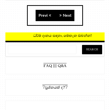
Previ
Next
ධර්ම දානය සඳහා, මෙතැන ඔබන්න!
FAQ ||| Q&A
❔ප්‍රශ්නයක් ද?❔