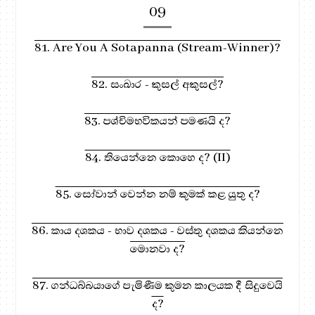
09
81. Are You A Sotapanna (Stream-Winner)?
82. සංඛාර - කුසල් අකුසල්?
83. පශ්චිමභවිකයන් පමණයි ද?
84. තියෙන්නෙ කොහෙ ද? (II)
85. සෝවාන් වෙන්න නම් කුමක් කළ යුතු ද?
86. කාය දශකය - භාව දශකය - වස්තු දශකය කියන්නෙ
මොනවා ද?
87. ගන්ධබ්බයාගේ පැමිණීම කුමන කාලයක දී සිදුවෙයි
ද?