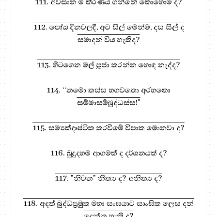
111. අවසාන ම තීරණය ගන්නේ කොහොම ද?
112. පෝය දිනවලදී, අට සිල් මෙන්ම, දස සිල් ද
සමාදන් විය හැකිද?
113. හිටගෙන මල් පූජා කරන්න හොඳ නැද්ද?
114. ‘‘නමො තස්ස භගවතො අරහතො
සම්මාසම්බුද්ධස්ස!"
115. සම්‍යක්දෘෂ්ටික කරවීමේ විපාක මොනවා ද?
116. බුදුදහම ආගමක් ද දර්ශනයක් ද?
117. "නිවන" නිත්‍ය ද? අනිත්‍ය ද?
118. අදත් බුද්ධප්‍රමුක මහා සංඝයාට සාංඝික ලෙස දන්
දෙන්න හැකි ද?