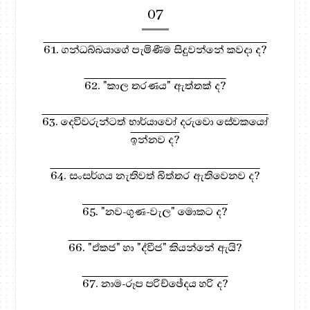
07
61. ගන්ධබ්බයාගේ පැමිණීම සිදුවන්නේ කවදා ද?
62. "කාල තරණය" ඇත්තක් ද?
63. දෙවිවරුන්ටත් භාර්යාවෝ දරුවො සේවකයෝ
ඉන්නව ද?
64. සංසර්ගය නැතිවත් බිත්තර ඇතිවෙනව ද?
65. "නව-ගුණ-වැල" මොකට ද?
66. "ඒකජ" හා "ද්වීජ" කියන්නේ ඇයි?
67. නාම-රූප පරිච්ඡේදය හරි ද?