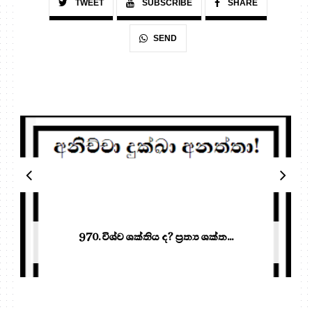
TWEET
SUBSCRIBE
SHARE
SEND
970. විශ්ව ශක්තිය ද? ප්‍ර‍ත්‍ය ශක්ත...