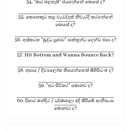
54. "මාර බලපෑම්" ජයගන්නේ කෙසේ ද?
55. කෙනෙකුට කළ වැරැද්දක් නිවැරදි කරගන්නේ
කෙසේ ද?
56. අස්කරන "බුද්ධ පූජාව" සත්තුන්ට දෙන්ඩ එපා ද?
57. Hit Bottom and Wanna Bounce Back?
58. අපාය / දිව්‍යලෝක තියෙන්නෙත් මිහිපිට ම ද?
59. "අට පිරිකර" මොනව ද?
60. විහාර මන්දිර / ධර්මශාලා ඉදි කිරීමේ ආනිසංස
මොනවා ද?