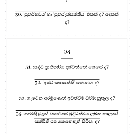
30. ‘පුනර්භවය’ හා ‘පුනරුත්පත්තිය’ එකක් ද? දෙකක්
ද?
04
31. ඍද්ධි ප්‍රාතිහාර්ය දක්වන්නේ කෙසේ ද?
32. 'අෂ්ට සමාපත්ති' මොනවා ද?
33. ගැටෙන අරමුණෙන් ඉවත්වීම ධර්මානුකූල ද?
34. මෛත්‍රී බුදුන් වහන්සේ බුද්ධත්වය ලබන කාලයේ
සක්විති රජ කෙනෙකුත් සිටිවා ද?