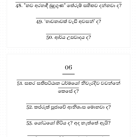
48. "නව අරහාදී බුදුගුණ" තේරුම් සහිතව දන්නවා ද?
49. ‘භාවනාවක් වැඩී අවසන්' ද?
50. ආර්ය උපවාදය ද?
06
51. සතර සතිපට්ඨාන ධර්මයෝ නිවැරදිව වඩන්නේ
කෙසේ ද?
52. කප්රුක් පූජාවේ ආනිශංස මොනවා ද?
53. යෝධයෝ හිටිය ද? අද නැත්තේ ඇයි?