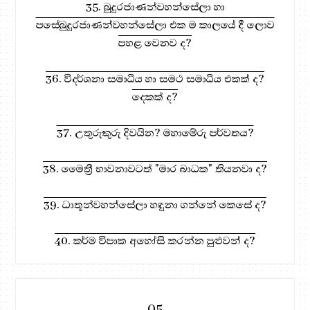
35. බුදුරජාණන්වහන්සේලා හා
පසේබුදුරජාණන්වහන්සේලා එක ම කාලයේ දී ලොව
පහළ වෙනව ද?
36. විදර්ශනා සමාධිය හා සමථ සමාධිය එකක් ද?
දෙකක් ද?
37. උතුරුකුරු දිවයින? මහාමේරු පර්වතය?
38. මෛත්‍රී භාවනාවටත් "මාර බාධක" තියනවා ද?
39. ධාතූන්වහන්සේලා හඳුනා ගන්නේ කෙසේ ද?
40. කර්ම විපාක අහෝසි කරන්න පුළුවන් ද?
05