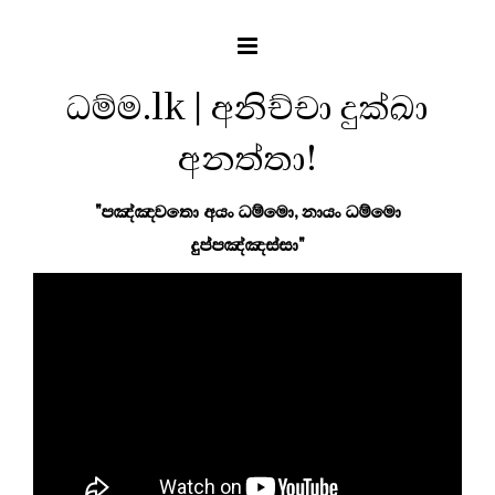
ධම්ම.lk | අනිච්චා දුක්ඛා
අනත්තා!
"පඤ්ඤවතො අයං ධම්මො, නායං ධම්මො
දුප්පඤ්ඤස්සා"