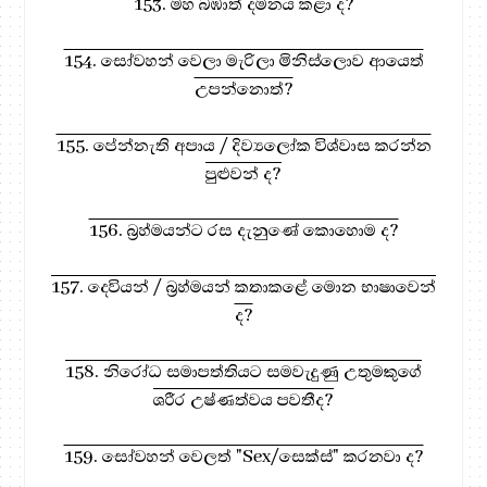
153. මහ බඹාත් දමනය කළා ද?
154. සෝවහන් වෙලා මැරිලා මිනිස්ලොව ආයෙත්
උපන්නොත්?
155. පේන්නැති අපාය / දිව්‍යලෝක විශ්වාස කරන්න
පුළුවන් ද?
156. බ්‍රහ්මයන්ට රස දැනුණේ කොහොම ද?
157. දෙවියන් / බ්‍රහ්මයන් කතාකළේ මොන භාෂාවෙන්
ද?
158. නිරෝධ සමාපත්තියට සමවැදුණු උතුමකුගේ
ශරීර උෂ්ණත්වය පවතීද?
159. සෝවහන් වෙලත් "Sex/සෙක්ස්" කරනවා ද?