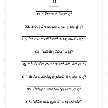
01
01. වඳින්න ම ඕනෙ ද?
02. බෞද්ධ කොඩිය ගැන දැනගමු ද?
03. "නාමරූප පරිච්ඡින්න ඤාණය" යනු?
04. "සම්මාදිට්ඨිය" යනු?
05. පව් පිං විපාක දෙන්නේ කොහොම ද?
06. මාරයා, යමරජු ඇත්තට ම ඉන්නව ද?
07. භික්ෂූන් වහන්සේලාට කැප ද?
08. "ගිරිභණ්ඩ පූජාව" යනු කුමක්ද?