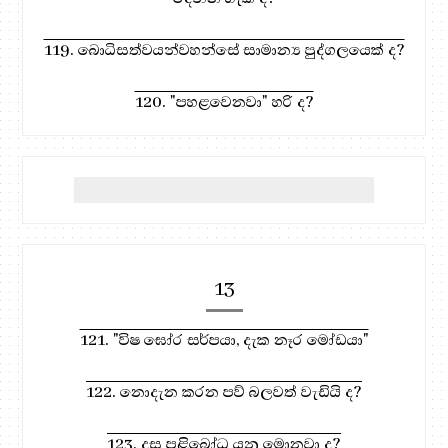
119. බොධිසත්වයන්වහන්සේ සාමාන්‍ය පුද්ගලයෙක් ද?
120. "පහළවෙනවා" හරි ද?
13
121. "විෂ ඝෝර සර්පයා, දැක නෑර මෝඩයා"
122. නොදැන කරන පව් බලවත් වැඩියි ද?
123. දස පළිබෝධ යනු මොනවා ද?