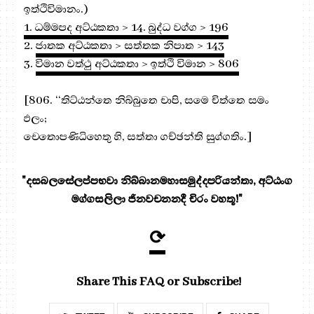
ඉත්ථිවිමානං.)
1. ධම්මපද අට්ඨකතා > 14. බුද්ධ වග්ග > 196
2.
ජාතක අට්ඨකතා > සත්තක නිපාත > 143
3.
විමාන වත්ථු අට්ඨකතා > ඉත්ථි විමාන > 806
[806. ‘‘තිට්ඨන්තෙ නිබ්බුතෙ චාපි, සමෙ චිත්තෙ සමං
ඵලං;
චෙතොපණිධිහෙතු හි, සත්තා ගච්ඡන්ති සුග්ගතිං.]
"දසබලසේලප්පභවා නිබ්බානමහාසමුද්දපරියන්තා, අට්ඨංග
මග්ගසලිලා ජිනවචනනදී චිරං වහතූ!"
⟳
Share This FAQ or Subscribe!