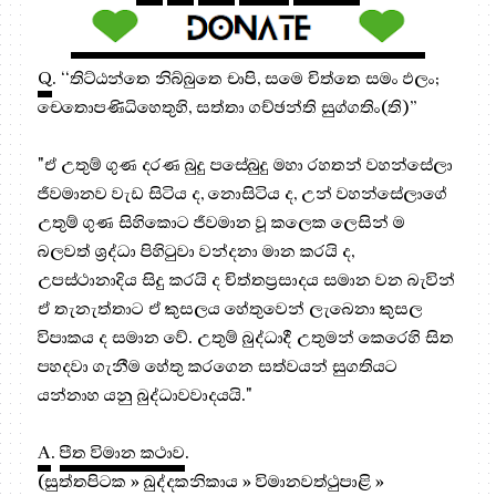
Q
. ‘‘තිට්‌ඨන්‌තෙ නිබ්‌බුතෙ චාපි, සමෙ චිත්‌තෙ සමං ඵලං;
චෙතොපණිධිහෙතුහි, සත්‌තා ගච්‌ඡන්‌ති සුග්‌ගතිං(ති)”
"ඒ උතුම් ගුණ දරණ බුදු පසේබුදු මහා රහතන් වහන්සේලා
ජීවමානව වැඩ සිටිය ද, නොසිටිය ද, උන් වහන්සේලාගේ
උතුම් ගුණ සිහිකොට ජීවමාන වූ කලෙක ලෙසින් ම
බලවත් ශ්‍රද්ධා පිහිටුවා වන්දනා මාන කරයි ද,
උපස්ථානාදිය සිදු කරයි ද චිත්තප්‍රසාදය සමාන වන බැවින්
ඒ තැනැත්තාට ඒ කුසලය හේතුවෙන් ලැබෙනා කුසල
විපාකය ද සමාන වේ. උතුම් බුද්ධාදී උතුමන් කෙරෙහි සිත
පහදවා ගැනීම හේතු කරගෙන සත්වයන් සුගතියට
යන්නාහ යනු බුද්ධාවවාදයයි."
A
.
පීත විමාන කථාව
.
(සුත්තපිටක » ඛුද්දකනිකාය » විමානවත්ථුපාළි »