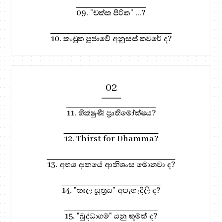
09. "චක්ක පිරිත" ...?
10. කංචුක පූජාවේ අනුසස් කවරේ ද?
02
11. භික්ෂුණී ප්‍රාතිමෝක්ෂය?
12. Thirst for Dhamma?
13. අභය දානයේ ආනිශංස මොනවා ද?
14. "කාල සූත්‍රය" අපැහැදිලි ද?
15. "බුද්ධාගම" යනු කුමක් ද?