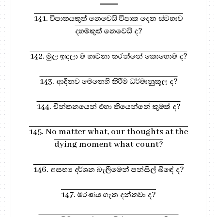
141. විපාකයකුත් නෙවෙයි විපාක දෙන ස්වභාව
දහමකුත් නෙවෙයි ද?
142. මුල ඉඳලා ම භාවනා කරන්නේ කොහොම ද?
143. ආදීනව මෙනෙහි කිරීම ධර්මානුකූල ද?
144. චින්තනයෙන් එහා තියෙන්නේ කුමක් ද?
145. No matter what, our thoughts at the
dying moment what count?
146. අසභ්‍ය දර්ශන බැලීමෙන් පන්සිල් බිඳේ ද?
147. මරණය ගැන දන්නවා ද?