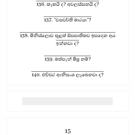
136. කැතයි ද? අවලස්සනයි ද?
137. “වසවර්ති මාරයා”?
138. මිනිස්ලොව තුළත් ඕපපාතිකව ඉපදෙන අය
ඉන්නවා ද?
139. මත්පැන් මිශ්‍ර නම්?
140. එච්චර ආනිසංශ ලැබෙනවා ද?
15