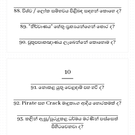
88. විශ්ව / ලෝක සම්භවය පිළිබඳ සඳහන් කොහෙ ද?
89. "නිර්වාණය" හේතු-ප්‍රත්‍යයන්ගෙන් තොර ද?
90. චුතූපපාතඤාණය ලැබෙන්නේ කොහොම ද?
10
91. නොකළ යුතු වෙළඳාම් පහ හරි ද?
92. Pirate සහ Crack මෘදුකාංග ආදිය හොරකමක් ද?
93. කලින් ඇසූ/පුරුදුකළ ධර්මය මරණින් පස්සෙත්
පිහිටවෙනවා ද?