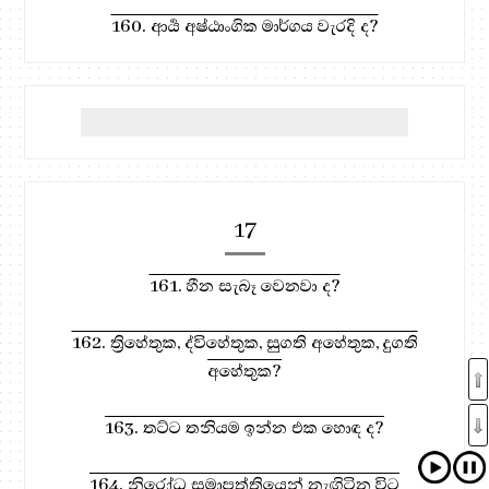
160. ආර්‍ය අෂ්ඨාංගික මාර්ගය වැරදි ද?
17
161. හීන සැබෑ වෙනවා ද?
162. ත්‍රිහේතුක, ද්විහේතුක, සුගති අහේතුක, දුගති
අහේතුක?
163. තට්ට තනියම ඉන්න එක හොඳ ද?
164. නිරෝධ සමාපත්තියෙන් නැඟිටින විට