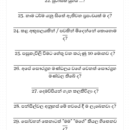
22. ජුරාසික් යුගය ...?
23. නාම ධර්ම යනු සිතේ ඇතිවන ප්‍රපංචයක් ම ද?
24. කළ අකුසලයකින් / පවකින් මිදෙන්නේ කොහොම
ද?
25. පසුතැවිලි වීමට හේතු වන කරුණු 10 මොනව ද?
26. අපේ සෞරග්‍රහ මණ්ඩලය වගේ වෙනත් සෞරග්‍රහ
මණ්ඩල තිබේ ද?
27. දෙමව්පියන් ගැන කලකිරිලා ද?
28. පන්සිල්වල අනුහස් මේ භවයේ දී ම ලැබෙනවා ද?
29. සෝවහන් කෙනාටත් "මම" "මගේ" කියල හිතෙනව
ද?