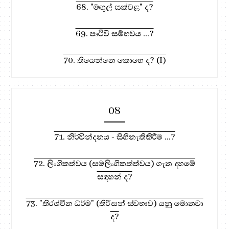
68. "මඟුල් සක්වළ" ද?
69. පෘථිවි සම්භවය ...?
70. තියෙන්නෙ කොහෙ ද? (I)
08
71. නිර්වින්දනය - සිහිනැතිකිරීම ...?
72. ලිංගිකත්වය (සමලිංගිකත්ත්වය) ගැන දහමේ
සඳහන් ද?
73. "තිරශ්චීන ධර්ම" (තිරිසන් ස්වභාව) යනු මොනවා
ද?