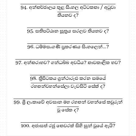
94. අන්තර්ජාලය තුළ සිංහල අට්ටකතා / අටුවා
තියනව ද?
95. සතිපට්ඨාන සූත්‍රය සරලව තියනව ද?
96. ධම්මසංගණී ප්‍රකරණය සිංහලෙන්...?
97. අන්තරාභව? ගන්ධබ්බ අවධිය? තාවකාලික භව?
98. ත්‍රිපිටකය ග්‍රන්ථාරූඪ කරන සමයේ
රහතන්වහන්සේලා වැඩසිටි සේක් ද?
99. ශ්‍රී ලංකාවේ අවසාන මහ රහතන් වහන්සේ කවුරුන්
වූ සේක ද?
100. අජාසත් රජු තෙවරක් සිහි සුන් වූයේ ඇයි?