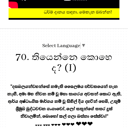
ධර්ම දානය සඳහා, මෙතැන ඔබන්න!
Select Language
▼
70. තියෙන්නෙ කොහෙ
ද? (I)
“දසබලයන්වහන්සේ නමැති ශෛලමය පර්වතයෙන් පැන
නැඟී, අමා මහ නිවන නම් වූ මහා සාගරය අවසන් කොට ඇති,
ආර්ය අෂ්ටාංගික මාර්ගය නම් වූ සිහිල් දිය දහරින් හෙබි, උතුම්
ශ්‍රීමුඛ බුද්ධවචන ගංගාවෝ, ලෝ සතුන්ගේ සසර දුක්
නිවාලමින්, බොහෝ කල් ගලා බස්නා සේක්වා!”
❤❤❤
❤❤❤
❤❤❤
❤❤❤
❤❤❤