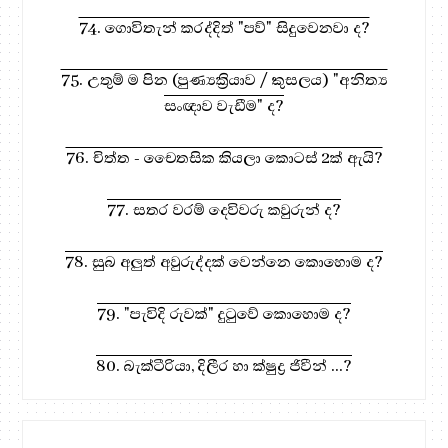
74. ගොවිතැන් කරද්දිත් "පව්" සිදුවෙනවා ද?
75. උතුම් ම පින (පුණ්‍යක්‍රියාව / කුසලය) "අනිත්‍ය
සංඥාව වැඩීම" ද?
76. චිත්ත - චෛතසික කියලා කොටස් 2ක් ඇයි?
77. සතර වරම් දෙවිවරු කවුරුන් ද?
78. සුබ අලුත් අවුරුද්දක් වෙන්නෙ කොහොම ද?
79. "පැවිදි රුවක්" දුටුවේ කොහොම ද?
80. බැක්ටීරියා, දිලීර හා ක්ෂුද්‍ර ජිවීන් ...?