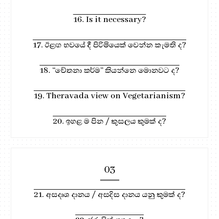
16. Is it necessary?
17. ඊළඟ භවයේ දී පිරිමියෙක් වෙන්න කැමති ද?
18. “චේතනා කර්ම” කියන්නෙ මොනවට ද?
19. Theravada view on Vegetarianism?
20. ඉහළ ම පින / කුසලය කුමක් ද?
03
21. අසදෘශ දානය / අසදිස දානය යනු කුමක් ද?